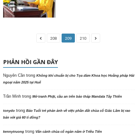
208
209
210
PHẢN HỒI GẦN ĐÂY
Nguyên Cần
trong
Không khí chuẩn bị cho Tọa đàm Khoa học Hoằng pháp Hải
ngoại năm 2025 tại Huế
Trần Minh
trong
Mở tranh Phật, cầu an trên bảo tháp Mandala Tây Thiên
trong
tonydo
Báo Tuổi trẻ phản ảnh về việc phần đất chùa cổ Giác Lâm bị rao
bán với giá 60 tỉ đồng?
trong
kennytruong
Vãn cảnh chùa cổ ngàn năm ở Triều Tiên