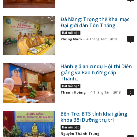
Đà Nẵng: Trọng thể Khai mạc
Đại giới đàn Tôn Thắng
Bài nổi bật
Phùng Nam
-
4 Tháng Tám, 2018
0
Hành giả an cư dự Hội thi Diễn
giảng và Báo tường cấp
Thành...
Bài nổi bật
Thanh Hoàng
-
4 Tháng Tám, 2018
0
Bến Tre: BTS tỉnh khai giảng
khóa Bồi Dưỡng trụ trì
Bài nổi bật
Nguyễn Thành Trung
-