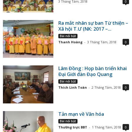
3 Tháng Tám, 2018
0
Ra mắt nhân sự ban Từ thiện –
Xã hội T.Ư (NK: 2017 –...
Bài nổi bật
Thanh Hoàng
-
3 Tháng Tám, 2018
0
Lâm Đồng : Họp bàn triển khai
Đại Giới đàn Đạo Quang
Bài nổi bật
Thích Linh Toàn
-
2 Tháng Tám, 2018
0
Tản mạn về Văn hóa
Bài nổi bật
Thường trực BBT
-
1 Tháng Tám, 2018
0