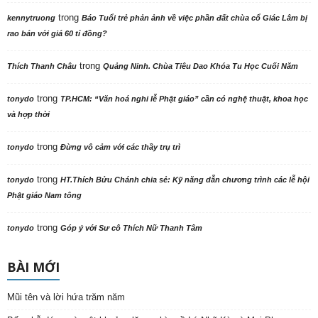
trong
kennytruong
Báo Tuổi trẻ phản ảnh về việc phần đất chùa cổ Giác Lâm bị
rao bán với giá 60 tỉ đồng?
trong
Thích Thanh Châu
Quảng Ninh. Chùa Tiêu Dao Khóa Tu Học Cuối Năm
trong
tonydo
TP.HCM: “Văn hoá nghi lễ Phật giáo” cần có nghệ thuật, khoa học
và hợp thời
trong
tonydo
Đừng vô cảm với các thầy trụ trì
trong
tonydo
HT.Thích Bửu Chánh chia sẻ: Kỹ năng dẫn chương trình các lễ hội
Phật giáo Nam tông
trong
tonydo
Góp ý với Sư cô Thích Nữ Thanh Tâm
BÀI MỚI
Mũi tên và lời hứa trăm năm