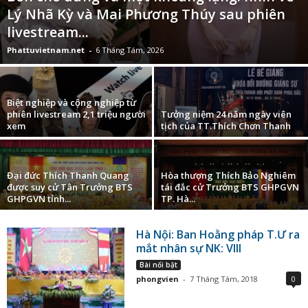
Lý Nhã Kỳ và Mai Phương Thúy sau phiên
livestream...
Phattuvietnam.net
-
6 Tháng Tám, 2026
Biệt nghiệp và cộng nghiệp từ
phiên livestream 2,1 triệu người
Tưởng niệm 24 năm ngày viên
xem
tịch của TT.Thích Chơn Thanh
Đại đức Thích Thanh Quang
Hòa thượng Thích Bảo Nghiêm
được suy cử Tân Trưởng BTS
tái đắc cử Trưởng BTS GHPGVN
GHPGVN tỉnh...
TP. Hà...
Hà Nội: Ban Hoằng pháp T.Ư ra
mắt nhân sự NK: VIII
Bài nổi bật
phongvien
-
7 Tháng Tám, 2018
0