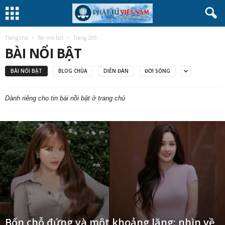
Trang chủ
Bài nổi bật
Trang 209
BÀI NỔI BẬT
BÀI NỔI BẬT
BLOG CHÙA
DIỄN ĐÀN
ĐỜI SỐNG
Dành riêng cho tin bài nồi bật ở trang chủ
Bốn chỗ đứng và một khoảng lặng: nhìn về