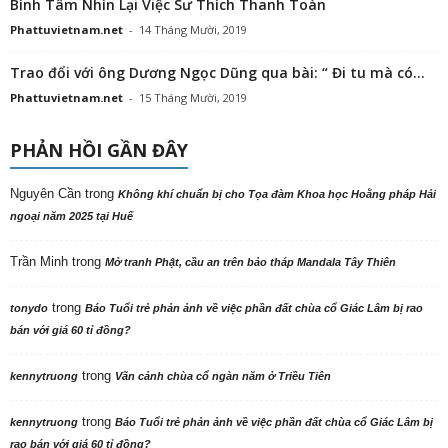
Bình Tâm Nhìn Lại Việc Sư Thích Thanh Toàn
Phattuvietnam.net
-
14 Tháng Mười, 2019
Trao đổi với ông Dương Ngọc Dũng qua bài: “ Đi tu mà có...
Phattuvietnam.net
-
15 Tháng Mười, 2019
PHẢN HỒI GẦN ĐÂY
Nguyên Cần
trong
Không khí chuẩn bị cho Tọa đàm Khoa học Hoằng pháp Hải
ngoại năm 2025 tại Huế
Trần Minh
trong
Mở tranh Phật, cầu an trên bảo tháp Mandala Tây Thiên
trong
tonydo
Báo Tuổi trẻ phản ảnh về việc phần đất chùa cổ Giác Lâm bị rao
bán với giá 60 tỉ đồng?
trong
kennytruong
Vãn cảnh chùa cổ ngàn năm ở Triều Tiên
trong
kennytruong
Báo Tuổi trẻ phản ảnh về việc phần đất chùa cổ Giác Lâm bị
rao bán với giá 60 tỉ đồng?