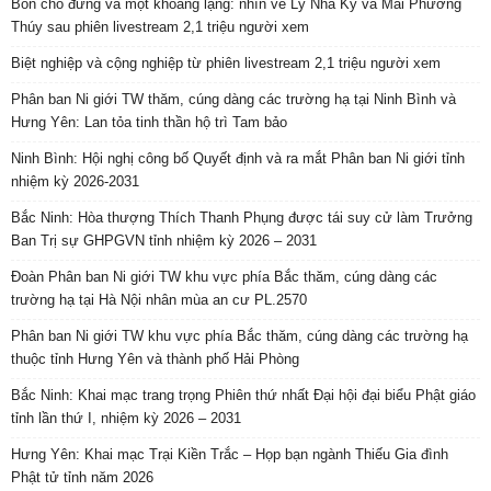
Bốn chỗ đứng và một khoảng lặng: nhìn về Lý Nhã Kỳ và Mai Phương
Thúy sau phiên livestream 2,1 triệu người xem
Biệt nghiệp và cộng nghiệp từ phiên livestream 2,1 triệu người xem
Phân ban Ni giới TW thăm, cúng dàng các trường hạ tại Ninh Bình và
Hưng Yên: Lan tỏa tinh thần hộ trì Tam bảo
Ninh Bình: Hội nghị công bố Quyết định và ra mắt Phân ban Ni giới tỉnh
nhiệm kỳ 2026-2031
Bắc Ninh: Hòa thượng Thích Thanh Phụng được tái suy cử làm Trưởng
Ban Trị sự GHPGVN tỉnh nhiệm kỳ 2026 – 2031
Đoàn Phân ban Ni giới TW khu vực phía Bắc thăm, cúng dàng các
trường hạ tại Hà Nội nhân mùa an cư PL.2570
Phân ban Ni giới TW khu vực phía Bắc thăm, cúng dàng các trường hạ
thuộc tỉnh Hưng Yên và thành phố Hải Phòng
Bắc Ninh: Khai mạc trang trọng Phiên thứ nhất Đại hội đại biểu Phật giáo
tỉnh lần thứ I, nhiệm kỳ 2026 – 2031
Hưng Yên: Khai mạc Trại Kiền Trắc – Họp bạn ngành Thiếu Gia đình
Phật tử tỉnh năm 2026