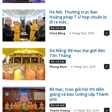
Hà Nội: Thường trực Ban
Hoằng pháp T.Ư họp chuẩn bị
lễ ra mắt...
Bài nổi bật
Chùa Bằng
-
6 Tháng Tám, 2018
0
Đà Nẵng: Bế mạc Đại giới đàn
Tôn Thắng
Bài nổi bật
Phùng Nam
-
5 Tháng Tám, 2018
0
Bế mạc, trao giải hội thi diễn
giảng và báo tường cấp Thành
phố
Bài nổi bật
Thanh Hoàng
-
5 Tháng Tám, 2018
0