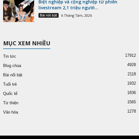
Biệt nghiệp và cộng nghiệp từ phiên
livestream 2,1 triệu người...
Bài nổi bật
6 Tháng Tám, 2026
MỤC XEM NHIỀU
17912
Tin tức
4928
Blog chùa
2118
Bài nổi bật
1932
Tuổi trẻ
1836
Quốc tế
1565
Từ thiện
1278
Văn hóa