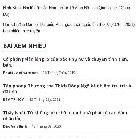
Ninh Bình: Đại lễ cất nóc Nhà thờ tổ Tổ đình Đỗ Linh Quang Tự ( Chùa
Đọ)
Ban Chỉ đạo Đại hội Đại biểu Phật giáo toàn quốc lần thứ X (2026 – 2031)
họp phiên trực tuyến
BÀI XEM NHIỀU
Cô phóng viên lẳng lơ của báo Phụ nữ và chuyện tình tiền,
bản...
Phattuvietnam.net
-
26 Tháng Chín, 2019
Tấn phong Thượng toạ Thích Đồng Ngộ kế nhiệm trụ trì và
đặt đá...
BTV TP.HCM
-
13 Tháng Bảy, 2022
Thầy Nhật Từ không nên chối quanh mà phải có can đảm
nhận lỗi,...
Đào Văn Bình
-
18 Tháng Ba, 2020