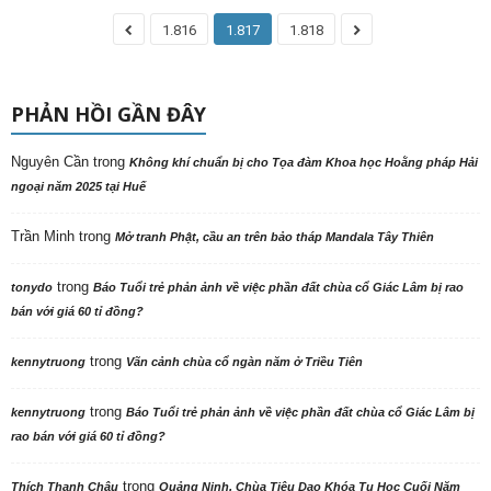
1.816
1.817
1.818
PHẢN HỒI GẦN ĐÂY
Nguyên Cần
trong
Không khí chuẩn bị cho Tọa đàm Khoa học Hoằng pháp Hải
ngoại năm 2025 tại Huế
Trần Minh
trong
Mở tranh Phật, cầu an trên bảo tháp Mandala Tây Thiên
trong
tonydo
Báo Tuổi trẻ phản ảnh về việc phần đất chùa cổ Giác Lâm bị rao
bán với giá 60 tỉ đồng?
trong
kennytruong
Vãn cảnh chùa cổ ngàn năm ở Triều Tiên
trong
kennytruong
Báo Tuổi trẻ phản ảnh về việc phần đất chùa cổ Giác Lâm bị
rao bán với giá 60 tỉ đồng?
trong
Thích Thanh Châu
Quảng Ninh. Chùa Tiêu Dao Khóa Tu Học Cuối Năm