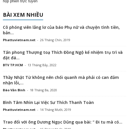
họp phiên trực tuyến
BÀI XEM NHIỀU
Cô phóng viên lẳng lơ của báo Phụ nữ và chuyện tình tiền,
bản...
Phattuvietnam.net
-
26 Tháng Chín, 2019
Tấn phong Thượng toạ Thích Đồng Ngộ kế nhiệm trụ trì và
đặt đá...
BTV TP.HCM
-
13 Tháng Bảy, 2022
Thầy Nhật Từ không nên chối quanh mà phải có can đảm
nhận lỗi,...
Đào Văn Bình
-
18 Tháng Ba, 2020
Bình Tâm Nhìn Lại Việc Sư Thích Thanh Toàn
Phattuvietnam.net
-
14 Tháng Mười, 2019
Trao đổi với ông Dương Ngọc Dũng qua bài: “ Đi tu mà có...