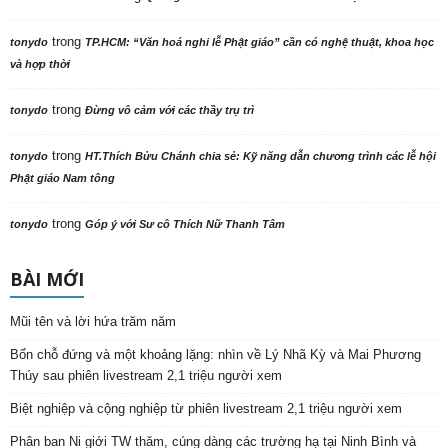
trong
tonydo
TP.HCM: “Văn hoá nghi lễ Phật giáo” cần có nghệ thuật, khoa học
và hợp thời
trong
tonydo
Đừng vô cảm với các thầy trụ trì
trong
tonydo
HT.Thích Bửu Chánh chia sẻ: Kỹ năng dẫn chương trình các lễ hội
Phật giáo Nam tông
trong
tonydo
Góp ý với Sư cô Thích Nữ Thanh Tâm
BÀI MỚI
Mũi tên và lời hứa trăm năm
Bốn chỗ đứng và một khoảng lặng: nhìn về Lý Nhã Kỳ và Mai Phương
Thúy sau phiên livestream 2,1 triệu người xem
Biệt nghiệp và cộng nghiệp từ phiên livestream 2,1 triệu người xem
Phân ban Ni giới TW thăm, cúng dàng các trường hạ tại Ninh Bình và