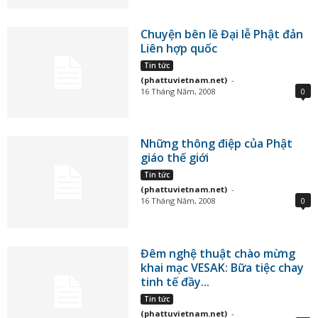
Chuyện bên lề Đại lễ Phật đản
Liên hợp quốc
Tin tức
(phattuvietnam.net)
-
16 Tháng Năm, 2008
0
Những thông điệp của Phật
giáo thế giới
Tin tức
(phattuvietnam.net)
-
16 Tháng Năm, 2008
0
Đêm nghệ thuật chào mừng
khai mạc VESAK: Bữa tiệc chay
tinh tế đầy...
Tin tức
(phattuvietnam.net)
-