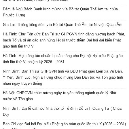
Đêm lễ Ngũ Bách Danh kính mừng vía Bồ tát Quán Thế Âm tại chùa
Phước Hưng
Gia Lai: Thiêng liêng đêm vía Bồ tát Quán Thế Âm tại Ni viện Quan Âm
Hà Tĩnh: Chư Tôn đức Ban Trị sự GHPGVN tỉnh dâng hương bạch Phật,
bạch Tổ và tri ân các anh hùng liệt sĩ trước thềm Đại hội đại biểu Phật
giáo tỉnh lần thứ V
Hà Tĩnh: Mọi công tác chuẩn bị sẵn sàng cho Đại hội đại biểu Phật giáo
tỉnh lần thứ V, nhiệm kỳ 2026 – 2031
Ninh Bình: Ban Trị sự GHPGVN tỉnh và BĐD Phật giáo Liên xã Vụ Bản,
Ý Yên, Bình Lục, Nghĩa Hưng chúc mừng Ban Dân tộc và Tôn giáo tỉnh
nhân ngày truyền thống
Hà Nội: GHPGVN chúc mừng ngày truyền thống ngành quản lý Nhà
nước về Tôn giáo
Ninh Bình: Đại lễ cất nóc Nhà thờ tổ Tổ đình Đỗ Linh Quang Tự ( Chùa
Đọ)
Ban Chỉ đạo Đại hội Đại biểu Phật giáo toàn quốc lần thứ X (2026 – 2031)