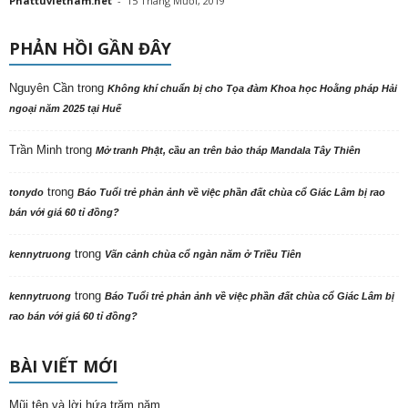
Phattuvietnam.net
-
15 Tháng Mười, 2019
PHẢN HỒI GẦN ĐÂY
Nguyên Cần
trong
Không khí chuẩn bị cho Tọa đàm Khoa học Hoằng pháp Hải
ngoại năm 2025 tại Huế
Trần Minh
trong
Mở tranh Phật, cầu an trên bảo tháp Mandala Tây Thiên
trong
tonydo
Báo Tuổi trẻ phản ảnh về việc phần đất chùa cổ Giác Lâm bị rao
bán với giá 60 tỉ đồng?
trong
kennytruong
Vãn cảnh chùa cổ ngàn năm ở Triều Tiên
trong
kennytruong
Báo Tuổi trẻ phản ảnh về việc phần đất chùa cổ Giác Lâm bị
rao bán với giá 60 tỉ đồng?
BÀI VIẾT MỚI
Mũi tên và lời hứa trăm năm