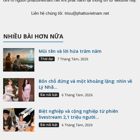
Ghi rõ nguồn phattuvietnam.net khi phát hành lại thông tin từ website này.
Liên hệ chúng tôi:
trisu@phattuvietnam.net
NHIỀU BÀI HƠN NỮA
Mũi tên và lời hứa trăm năm
Thời đại
7 Tháng Tám, 2026
Bốn chỗ đứng và một khoảng lặng: nhìn về
Lý Nhã...
Bài nổi bật
6 Tháng Tám, 2026
Biệt nghiệp và cộng nghiệp từ phiên
livestream 2,1 triệu người...
Bài nổi bật
6 Tháng Tám, 2026