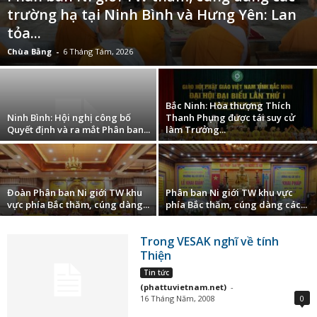
trường hạ tại Ninh Bình và Hưng Yên: Lan
tỏa...
Chùa Bằng
-
6 Tháng Tám, 2026
Bắc Ninh: Hòa thượng Thích
Ninh Bình: Hội nghị công bố
Thanh Phụng được tái suy cử
Quyết định và ra mắt Phân ban...
làm Trưởng...
Đoàn Phân ban Ni giới TW khu
Phân ban Ni giới TW khu vực
vực phía Bắc thăm, cúng dàng...
phía Bắc thăm, cúng dàng các...
Trong VESAK nghĩ về tính
Thiện
Tin tức
(phattuvietnam.net)
-
16 Tháng Năm, 2008
0