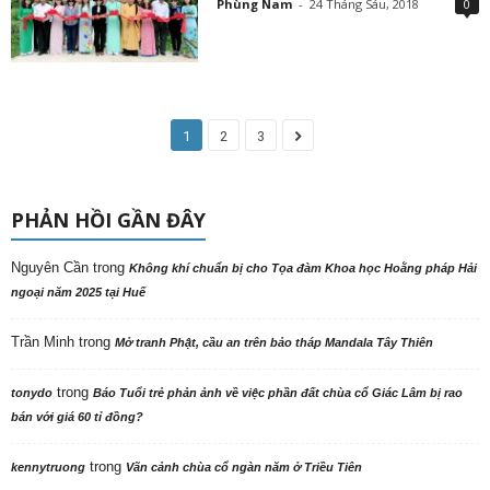
Phùng Nam
-
24 Tháng Sáu, 2018
0
1
2
3
PHẢN HỒI GẦN ĐÂY
Nguyên Cần
trong
Không khí chuẩn bị cho Tọa đàm Khoa học Hoằng pháp Hải
ngoại năm 2025 tại Huế
Trần Minh
trong
Mở tranh Phật, cầu an trên bảo tháp Mandala Tây Thiên
trong
tonydo
Báo Tuổi trẻ phản ảnh về việc phần đất chùa cổ Giác Lâm bị rao
bán với giá 60 tỉ đồng?
trong
kennytruong
Vãn cảnh chùa cổ ngàn năm ở Triều Tiên