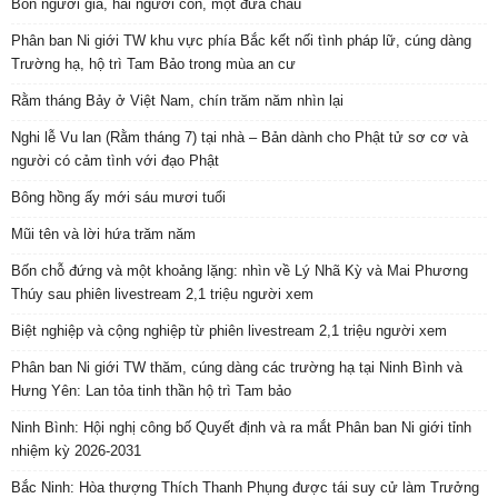
Bốn người già, hai người con, một đứa cháu
Phân ban Ni giới TW khu vực phía Bắc kết nối tình pháp lữ, cúng dàng
Trường hạ, hộ trì Tam Bảo trong mùa an cư
Rằm tháng Bảy ở Việt Nam, chín trăm năm nhìn lại
Nghi lễ Vu lan (Rằm tháng 7) tại nhà – Bản dành cho Phật tử sơ cơ và
người có cảm tình với đạo Phật
Bông hồng ấy mới sáu mươi tuổi
Mũi tên và lời hứa trăm năm
Bốn chỗ đứng và một khoảng lặng: nhìn về Lý Nhã Kỳ và Mai Phương
Thúy sau phiên livestream 2,1 triệu người xem
Biệt nghiệp và cộng nghiệp từ phiên livestream 2,1 triệu người xem
Phân ban Ni giới TW thăm, cúng dàng các trường hạ tại Ninh Bình và
Hưng Yên: Lan tỏa tinh thần hộ trì Tam bảo
Ninh Bình: Hội nghị công bố Quyết định và ra mắt Phân ban Ni giới tỉnh
nhiệm kỳ 2026-2031
Bắc Ninh: Hòa thượng Thích Thanh Phụng được tái suy cử làm Trưởng