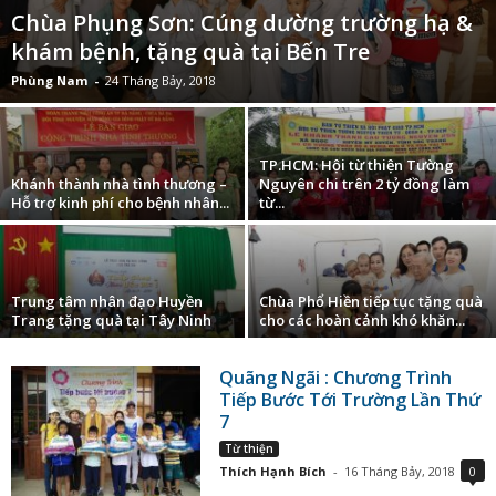
Chùa Phụng Sơn: Cúng dường trường hạ &
khám bệnh, tặng quà tại Bến Tre
Phùng Nam
-
24 Tháng Bảy, 2018
TP.HCM: Hội từ thiện Tường
Khánh thành nhà tình thương –
Nguyên chi trên 2 tỷ đồng làm
Hỗ trợ kinh phí cho bệnh nhân...
từ...
Trung tâm nhân đạo Huyền
Chùa Phổ Hiền tiếp tục tặng quà
Trang tặng quà tại Tây Ninh
cho các hoàn cảnh khó khăn...
Quãng Ngãi : Chương Trình
Tiếp Bước Tới Trường Lần Thứ
7
Từ thiện
Thích Hạnh Bích
-
16 Tháng Bảy, 2018
0