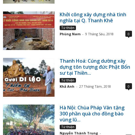
Khởi công xây dựng nhà tình
nghĩa tại Q. Thanh Khê
Từ thiện
Phùng Nam
-
9 Tháng Sáu, 2018
0
Thanh Hoá: Cúng dường xây
dựng tôn tượng đức Phật Bổn
sư tại Thiền...
Từ thiện
Khả Anh
-
27 Tháng Tám, 2018
0
Hà Nội: Chùa Pháp Vân tặng
300 phần quà cho đồng bào
vùng lũ...
Từ thiện
Nguyễn Thành Trung
-