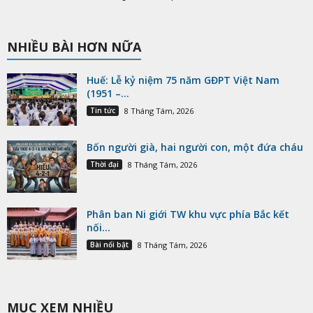
NHIỀU BÀI HƠN NỮA
Huế: Lễ kỷ niệm 75 năm GĐPT Việt Nam
(1951 –...
Tin tức
8 Tháng Tám, 2026
Bốn người già, hai người con, một đứa cháu
Thời đại
8 Tháng Tám, 2026
Phân ban Ni giới TW khu vực phía Bắc kết
nối...
Bài nổi bật
8 Tháng Tám, 2026
MỤC XEM NHIỀU