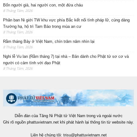
Bốn người già, hai người con, một đứa cháu
8 Tháng Tám, 2026
Phân ban Ni giới TW khu vực phía Bắc kết nối tình pháp lữ, cúng dàng
Trường hạ, hộ trì Tam Bảo trong mùa an cư
8 Tháng Tám, 2026
Rằm tháng Bảy ở Việt Nam, chín trăm năm nhìn lại
8 Tháng Tám, 2026
Nghi lễ Vu lan (Rằm tháng 7) tại nhà – Bản dành cho Phật tử sơ cơ và
người có cảm tình với đạo Phật
8 Tháng Tám, 2026
Diễn đàn của Tăng Ni Phật tử Việt Nam trong và ngoài nước
Ghi rõ nguồn phattuvietnam.net khi phát hành lại thông tin từ website này.
Liên hệ chúng tôi:
trisu@phattuvietnam.net