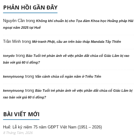
PHẢN HỒI GẦN ĐÂY
Nguyên Cần
trong
Không khí chuẩn bị cho Tọa đàm Khoa học Hoằng pháp Hải
ngoại năm 2025 tại Huế
Trần Minh
trong
Mở tranh Phật, cầu an trên bảo tháp Mandala Tây Thiên
trong
tonydo
Báo Tuổi trẻ phản ảnh về việc phần đất chùa cổ Giác Lâm bị rao
bán với giá 60 tỉ đồng?
trong
kennytruong
Vãn cảnh chùa cổ ngàn năm ở Triều Tiên
trong
kennytruong
Báo Tuổi trẻ phản ảnh về việc phần đất chùa cổ Giác Lâm bị
rao bán với giá 60 tỉ đồng?
BÀI VIẾT MỚI
Huế: Lễ kỷ niệm 75 năm GĐPT Việt Nam (1951 – 2026)
8 Tháng Tám, 2026