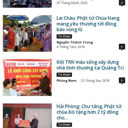
29 Tháng Mười, 2020
0
Lai Châu: Phật tử Chùa Hang
mang yêu thương tới đồng
bào vùng lũ
Từ thiện
Nguyễn Thành Trung
-
4 Tháng Tám, 2018
0
Đội TNV máu sống xây dựng
nhà tình thương tại Quảng Trị
Từ thiện
Phùng Nam
-
25 Tháng Sáu, 2018
0
Hải Phòng: Chư tăng, Phật tử
chùa Đỏ tặng hơn 2 tỷ đồng
cho...
Từ thiện