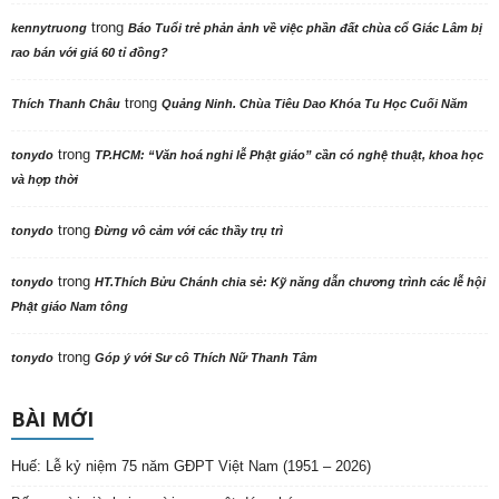
trong
kennytruong
Báo Tuổi trẻ phản ảnh về việc phần đất chùa cổ Giác Lâm bị
rao bán với giá 60 tỉ đồng?
trong
Thích Thanh Châu
Quảng Ninh. Chùa Tiêu Dao Khóa Tu Học Cuối Năm
trong
tonydo
TP.HCM: “Văn hoá nghi lễ Phật giáo” cần có nghệ thuật, khoa học
và hợp thời
trong
tonydo
Đừng vô cảm với các thầy trụ trì
trong
tonydo
HT.Thích Bửu Chánh chia sẻ: Kỹ năng dẫn chương trình các lễ hội
Phật giáo Nam tông
trong
tonydo
Góp ý với Sư cô Thích Nữ Thanh Tâm
BÀI MỚI
Huế: Lễ kỷ niệm 75 năm GĐPT Việt Nam (1951 – 2026)