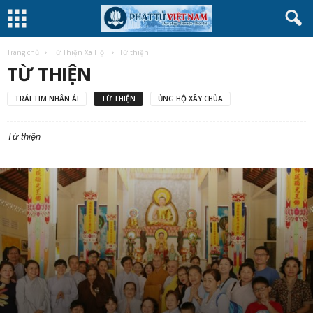
Trang chủ
Từ Thiện Xã Hội
Từ thiện
TỪ THIỆN
TRÁI TIM NHÂN ÁI
TỪ THIỆN
ỦNG HỘ XÂY CHÙA
Từ thiện