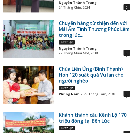
Nguyễn Thành Trung
-
24 Tháng Chín, 2024
0
Chuyến hàng từ thiện đến với
Mái Ấm Tình Thương Phúc Lâm
trong lúc...
Từ thiện
Nguyễn Thành Trung
-
27 Tháng Mười Một, 2018
0
Chùa Liên Ứng (Bình Thạnh)
Hơn 120 suất quà Vu lan cho
người nghèo
Từ thiện
Phùng Nam
-
29 Tháng Tám, 2018
0
Khánh thành cầu Kênh Lộ 170
triệu đồng tại Bến Lức
Từ thiện