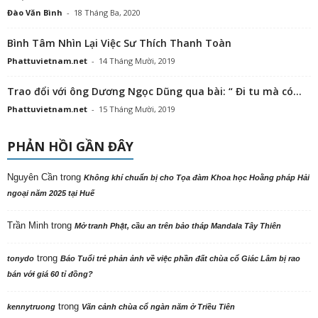
Đào Văn Bình
-
18 Tháng Ba, 2020
Bình Tâm Nhìn Lại Việc Sư Thích Thanh Toàn
Phattuvietnam.net
-
14 Tháng Mười, 2019
Trao đổi với ông Dương Ngọc Dũng qua bài: “ Đi tu mà có...
Phattuvietnam.net
-
15 Tháng Mười, 2019
PHẢN HỒI GẦN ĐÂY
Nguyên Cần
trong
Không khí chuẩn bị cho Tọa đàm Khoa học Hoằng pháp Hải
ngoại năm 2025 tại Huế
Trần Minh
trong
Mở tranh Phật, cầu an trên bảo tháp Mandala Tây Thiên
trong
tonydo
Báo Tuổi trẻ phản ảnh về việc phần đất chùa cổ Giác Lâm bị rao
bán với giá 60 tỉ đồng?
trong
kennytruong
Vãn cảnh chùa cổ ngàn năm ở Triều Tiên