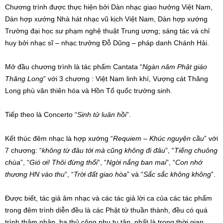
Chương trình được thực hiện bởi Dàn nhạc giao hưởng Việt Nam,
Dàn hợp xướng Nhà hát nhạc vũ kịch Việt Nam, Dàn hợp xướng
Trường đại học sư phạm nghệ thuật Trung ương; sáng tác và chỉ
huy bởi nhạc sĩ – nhạc trưởng Đỗ Dũng – pháp danh Chánh Hải.
Mở đầu chương trình là tác phẩm Cantata “
Ngàn năm Phật giáo
Thăng Long
” với 3 chương : Việt Nam linh khí, Vượng cát Thăng
Long phù vân thiên hóa và Hồn Tổ quốc trường sinh.
Tiếp theo là Concerto “
Sinh tử luân hồi
”.
Kết thúc đêm nhạc là hợp xướng “
Requiem – Khúc nguyện cầu
” với
7 chương: “
không từ đâu tới mà cũng không đi đâu
”, “
Tiếng chuông
chùa
”, “
Gió ơi! Thôi đừng thổi
”, “
Ngời nắng ban mai
”, “
Con nhớ
thương HN vào thu
”, “
Trời đất giao hòa
” và “
Sắc sắc không không
”.
Được biết, tác giả âm nhạc và các tác giả lời ca của các tác phẩm
trong đêm trình diễn đều là các Phật tử thuần thành, đều có quá
trình thâm nhập, hạ thủ công phu tu tập, nhất là trong thời gian