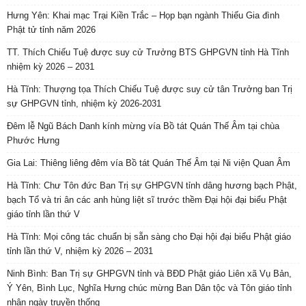
Hưng Yên: Khai mạc Trại Kiền Trắc – Họp bạn ngành Thiếu Gia đình
Phật tử tỉnh năm 2026
TT. Thích Chiếu Tuệ được suy cử Trưởng BTS GHPGVN tỉnh Hà Tĩnh
nhiệm kỳ 2026 – 2031
Hà Tĩnh: Thượng tọa Thích Chiếu Tuệ được suy cử tân Trưởng ban Trị
sự GHPGVN tỉnh, nhiệm kỳ 2026-2031
Đêm lễ Ngũ Bách Danh kính mừng vía Bồ tát Quán Thế Âm tại chùa
Phước Hưng
Gia Lai: Thiêng liêng đêm vía Bồ tát Quán Thế Âm tại Ni viện Quan Âm
Hà Tĩnh: Chư Tôn đức Ban Trị sự GHPGVN tỉnh dâng hương bạch Phật,
bạch Tổ và tri ân các anh hùng liệt sĩ trước thềm Đại hội đại biểu Phật
giáo tỉnh lần thứ V
Hà Tĩnh: Mọi công tác chuẩn bị sẵn sàng cho Đại hội đại biểu Phật giáo
tỉnh lần thứ V, nhiệm kỳ 2026 – 2031
Ninh Bình: Ban Trị sự GHPGVN tỉnh và BĐD Phật giáo Liên xã Vụ Bản,
Ý Yên, Bình Lục, Nghĩa Hưng chúc mừng Ban Dân tộc và Tôn giáo tỉnh
nhân ngày truyền thống