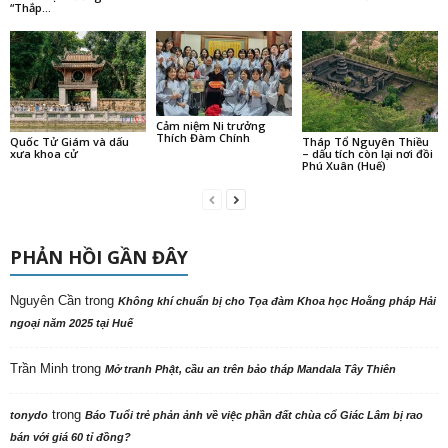
“Thắp...
Cảm niệm Ni trưởng
Thích Đàm Chính
Quốc Tử Giám và dấu
Tháp Tổ Nguyên Thiều
xưa khoa cử
– dấu tích còn lại nơi đồi
Phú Xuân (Huế)
PHẢN HỒI GẦN ĐÂY
Nguyên Cần
trong
Không khí chuẩn bị cho Tọa đàm Khoa học Hoằng pháp Hải
ngoại năm 2025 tại Huế
Trần Minh
trong
Mở tranh Phật, cầu an trên bảo tháp Mandala Tây Thiên
trong
tonydo
Báo Tuổi trẻ phản ảnh về việc phần đất chùa cổ Giác Lâm bị rao
bán với giá 60 tỉ đồng?