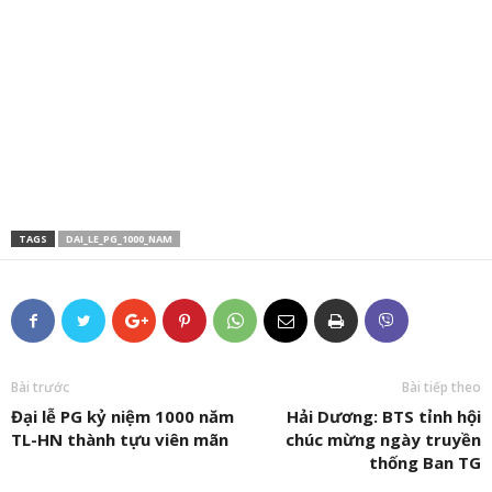
TAGS
DAI_LE_PG_1000_NAM
Bài trước
Bài tiếp theo
Đại lễ PG kỷ niệm 1000 năm
Hải Dương: BTS tỉnh hội
TL-HN thành tựu viên mãn
chúc mừng ngày truyền
thống Ban TG