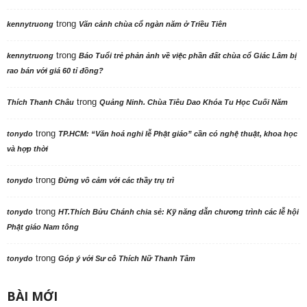
trong
kennytruong
Vãn cảnh chùa cổ ngàn năm ở Triều Tiên
trong
kennytruong
Báo Tuổi trẻ phản ảnh về việc phần đất chùa cổ Giác Lâm bị
rao bán với giá 60 tỉ đồng?
trong
Thích Thanh Châu
Quảng Ninh. Chùa Tiêu Dao Khóa Tu Học Cuối Năm
trong
tonydo
TP.HCM: “Văn hoá nghi lễ Phật giáo” cần có nghệ thuật, khoa học
và hợp thời
trong
tonydo
Đừng vô cảm với các thầy trụ trì
trong
tonydo
HT.Thích Bửu Chánh chia sẻ: Kỹ năng dẫn chương trình các lễ hội
Phật giáo Nam tông
trong
tonydo
Góp ý với Sư cô Thích Nữ Thanh Tâm
BÀI MỚI