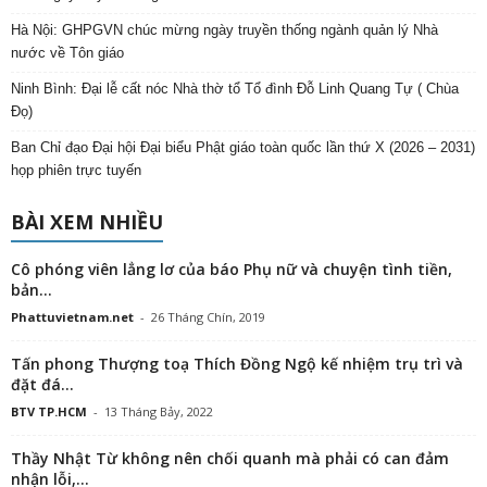
Hà Nội: GHPGVN chúc mừng ngày truyền thống ngành quản lý Nhà
nước về Tôn giáo
Ninh Bình: Đại lễ cất nóc Nhà thờ tổ Tổ đình Đỗ Linh Quang Tự ( Chùa
Đọ)
Ban Chỉ đạo Đại hội Đại biểu Phật giáo toàn quốc lần thứ X (2026 – 2031)
họp phiên trực tuyến
BÀI XEM NHIỀU
Cô phóng viên lẳng lơ của báo Phụ nữ và chuyện tình tiền,
bản...
Phattuvietnam.net
-
26 Tháng Chín, 2019
Tấn phong Thượng toạ Thích Đồng Ngộ kế nhiệm trụ trì và
đặt đá...
BTV TP.HCM
-
13 Tháng Bảy, 2022
Thầy Nhật Từ không nên chối quanh mà phải có can đảm
nhận lỗi,...