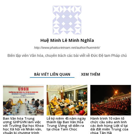
Huệ Minh Lê Minh Nghĩa
http://www.phattuvietnam.net/author/hueminh/
Biên tập viên Văn hóa, chuyên trách các bài viết về Đức Đệ tam Pháp chủ
BÀI VIẾT LIÊN QUAN
XEM THÊM
Ban Văn hóa Trung
Lễ kỷ niêm 45 năm ngày
Hành trình 10 năm tổ
ương GHPGVN làm việc
thành lập Ban Văn Hóa
chức cầu siêu anh linh
với Trường Đại học Khoa
Trung Ương sẽ diễn ra
các Anh hùng Liệt sĩ tại
học Xã hội và Nhân văn,
tại chùa Tam Chúc
dải đất miền Trung của
chuẩn bị chương trình
chùa Tân Hải