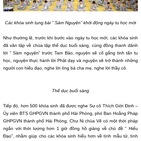
Các khóa sinh tụng bài ” Sám Nguyện” khởi động ngày tu học mới
Như thường lệ, trước khi bước vào ngày tu học mới, các khóa sinh
đã vân tập về chùa tập thể dục buổi sáng, cùng đồng thanh dânh
lời “ Sám nguyện” trước Tam Bảo, nguyện sẽ cố gắng tinh tấn tu
học, nguyện thực hành lời Phật dạy và nguyện sẽ trở thành những
người con hiếu đạo, nghe lời ông bà cha mẹ, nghe lời thầy cô.
Thế dục buổi sáng
Tiếp đó, hơn 500 khóa sinh đã được nghe Sư cô Thích Giới Định –
Ủy viên BTS GHPGVN thành phố Hải Phòng, phó Ban Hoằng Pháp
GHPGVN thành phố Hải Phòng, Chư Ni chùa Vẽ có một thời pháp
ngắn với thời lượng hơn 1 giờ đồng hồ giảng về chủ đề “ Hiếu
Đạo”, nhằm giúp cho các khóa sinh hiểu hơn về tình mẫu tử, tình