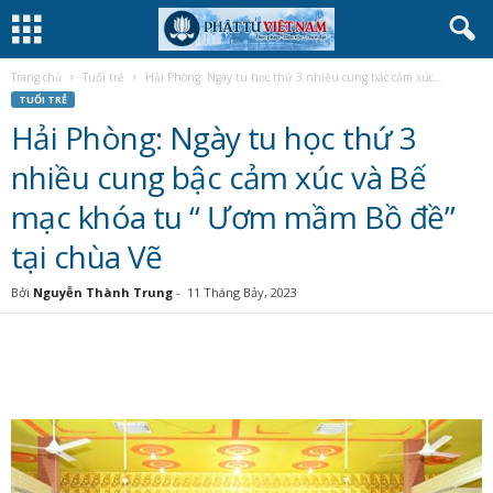
Trang chủ
Tuổi trẻ
Hải Phòng: Ngày tu học thứ 3 nhiều cung bậc cảm xúc...
TUỔI TRẺ
Hải Phòng: Ngày tu học thứ 3
nhiều cung bậc cảm xúc và Bế
mạc khóa tu “ Ươm mầm Bồ đề”
tại chùa Vẽ
Bởi
Nguyễn Thành Trung
-
11 Tháng Bảy, 2023