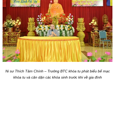
khóa tu và căn dặn các khóa sinh trước khi về gia đình
Chụp hình lưu niệm
Ni sư hy vọng, các khóa sinh sau khi trở về gia đình sẽ ghi nhớ
những gì mà quý sư thầy, quý sư cô trong Ban tổ chức đã chỉ dạy,