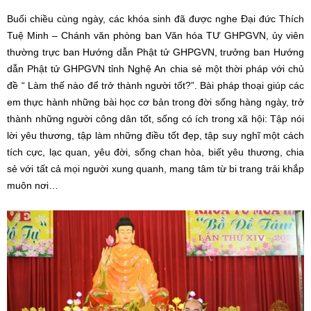
Đại đức Thích Tuệ Minh chia sẻ tại khóa tu
Kết thúc thời pháp thoại của Đại đức Thích Tuệ Minh, các bạn lại
được cô giáo Minh Trang chia sẻ về những kỹ năng mềm trong
cuộc sống và tham dự lễ bế mạc khóa tu “ Ươm mầm Bồ Đề” năm