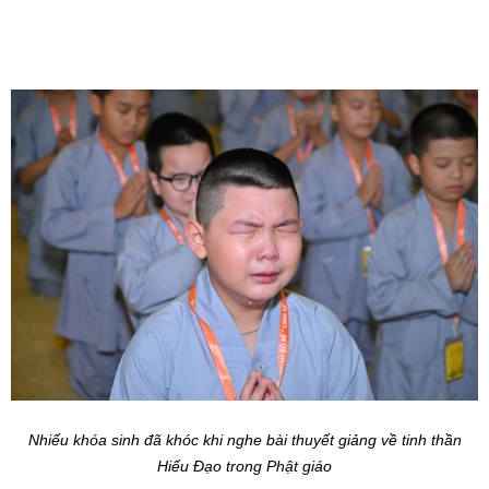
Nhiếu khóa sinh đã khóc khi nghe bài thuyết giảng về tinh thần
Hiếu Đạo trong Phật giáo
Buổi chiều cùng ngày, các khóa sinh đã được nghe Đại đức Thích
Tuệ Minh – Chánh văn phòng ban Văn hóa TƯ GHPGVN, ủy viên
thường trực ban Hướng dẫn Phật tử GHPGVN, trưởng ban Hướng
dẫn Phật tử GHPGVN tỉnh Nghệ An chia sẻ một thời pháp với chủ
đề “ Làm thế nào để trở thành người tốt?”. Bài pháp thoại giúp các
em thực hành những bài học cơ bản trong đời sống hàng ngày, trở
thành những người công dân tốt, sống có ích trong xã hội: Tập nói
lời yêu thương, tập làm những điều tốt đẹp, tập suy nghĩ một cách
tích cực, lạc quan, yêu đời, sống chan hòa, biết yêu thương, chia
sẻ với tất cả mọi người xung quanh, mang tâm từ bi trang trải khắp
muôn nơi…