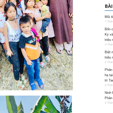
BÀI
Mũi t
7 Thá
Bốn c
Kỳ và
triệu
6 Thá
Biệt 
triệu
6 Thá
Phân 
hạ tạ
trì T
6 Thá
Ninh 
Phân 
6 Thá