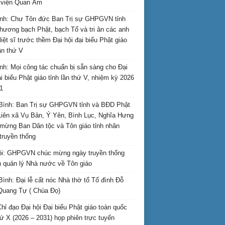
i viện Quan Âm
nh: Chư Tôn đức Ban Trị sự GHPGVN tỉnh
hương bạch Phật, bạch Tổ và tri ân các anh
liệt sĩ trước thềm Đại hội đại biểu Phật giáo
lần thứ V
nh: Mọi công tác chuẩn bị sẵn sàng cho Đại
ại biểu Phật giáo tỉnh lần thứ V, nhiệm kỳ 2026
1
Bình: Ban Trị sự GHPGVN tỉnh và BĐD Phật
Liên xã Vụ Bản, Ý Yên, Bình Lục, Nghĩa Hưng
mừng Ban Dân tộc và Tôn giáo tỉnh nhân
truyền thống
i: GHPGVN chúc mừng ngày truyền thống
 quản lý Nhà nước về Tôn giáo
Bình: Đại lễ cất nóc Nhà thờ tổ Tổ đình Đỗ
Quang Tự ( Chùa Đọ)
hỉ đạo Đại hội Đại biểu Phật giáo toàn quốc
hứ X (2026 – 2031) họp phiên trực tuyến