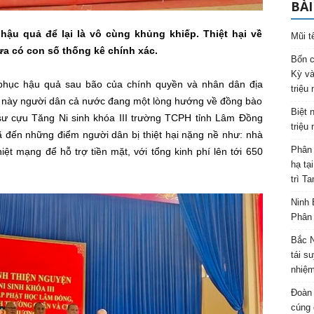
BÀI
hậu quả để lại là vô cùng khủng khiếp. Thiệt hại về
Mũi t
ưa có con số thống kê chính xác.
Bốn c
Kỳ và
 phục hậu quả sau bão của chính quyền và nhân dân địa
triệu
an này người dân cả nước đang một lòng hướng về đồng bào
Biệt 
ý sư cựu Tăng Ni sinh khóa III trường TCPH tỉnh Lâm Đồng
triệu
ã đến những điểm người dân bị thiệt hại nặng nề như: nhà
Phân 
iệt mạng để hỗ trợ tiền mặt, với tổng kinh phí lên tới 650
hạ tạ
trì T
Ninh 
Phân 
Bắc N
tái s
nhiệm
Đoàn 
cúng 