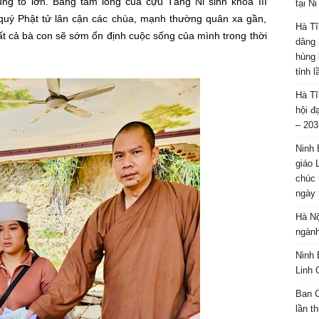
ng to lớn. Bằng tấm lòng của cựu Tăng Ni sinh khóa III
tại N
uý Phật tử lân cận các chùa, mạnh thường quân xa gần,
Hà Tĩ
t cả bà con sẽ sớm ổn định cuộc sống của mình trong thời
dâng 
hùng 
tỉnh 
Hà Tĩ
hội đ
– 203
Ninh 
giáo 
chúc 
ngày 
Hà Nộ
ngành
Ninh 
Linh 
Ban C
lần t