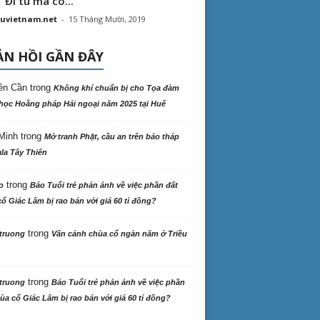
“ Đi tu mà có...
uvietnam.net
-
15 Tháng Mười, 2019
N HỒI GẦN ĐÂY
ên Cần
trong
Không khí chuẩn bị cho Tọa đàm
học Hoằng pháp Hải ngoại năm 2025 tại Huế
Minh
trong
Mở tranh Phật, cầu an trên bảo tháp
la Tây Thiên
trong
o
Báo Tuổi trẻ phản ảnh về việc phần đất
ổ Giác Lâm bị rao bán với giá 60 tỉ đồng?
trong
truong
Vãn cảnh chùa cổ ngàn năm ở Triều
trong
truong
Báo Tuổi trẻ phản ảnh về việc phần
ùa cổ Giác Lâm bị rao bán với giá 60 tỉ đồng?