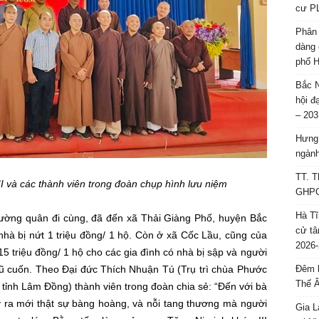
cư P
Phân 
dàng 
phố H
Bắc N
hội đ
– 203
Hưng 
ngành
TT. T
I và các thành viên trong đoàn chụp hình lưu niệm
GHPGV
Hà Tĩ
ường quân đi cùng, đã đến xã Thải Giàng Phố, huyện Bắc
cử tâ
 nhà bị nứt 1 triệu đồng/ 1 hộ. Còn ở xã Cốc Lầu, cũng của
2026-
5 triệu đồng/ 1 hộ cho các gia đình có nhà bị sập và người
 lũ cuốn. Theo Đại đức Thích Nhuận Tú (Trụ trì chùa Phước
Đêm l
Thế 
tỉnh Lâm Đồng) thành viên trong đoàn chia sẻ: “Đến với bà
ây ra mới thật sự bàng hoàng, và nỗi tang thương mà người
Gia L