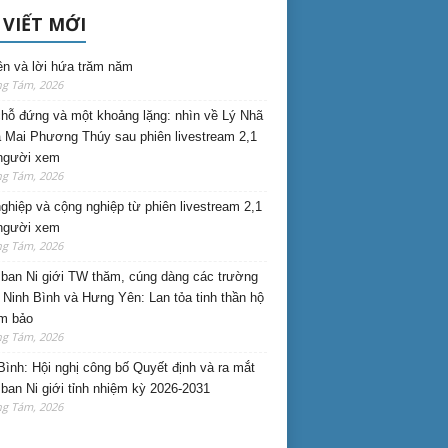
 VIẾT MỚI
ên và lời hứa trăm năm
ng Tám, 2026
hỗ đứng và một khoảng lặng: nhìn về Lý Nhã
 Mai Phương Thúy sau phiên livestream 2,1
 người xem
ng Tám, 2026
nghiệp và cộng nghiệp từ phiên livestream 2,1
 người xem
ng Tám, 2026
ban Ni giới TW thăm, cúng dàng các trường
i Ninh Bình và Hưng Yên: Lan tỏa tinh thần hộ
am bảo
ng Tám, 2026
Bình: Hội nghị công bố Quyết định và ra mắt
ban Ni giới tỉnh nhiệm kỳ 2026-2031
ng Tám, 2026