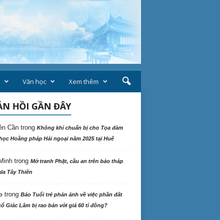
Văn học
Xem thêm
N HỒI GẦN ĐÂY
ên Cần
trong
Không khí chuẩn bị cho Tọa đàm
học Hoằng pháp Hải ngoại năm 2025 tại Huế
Minh
trong
Mở tranh Phật, cầu an trên bảo tháp
la Tây Thiên
trong
o
Báo Tuổi trẻ phản ảnh về việc phần đất
ổ Giác Lâm bị rao bán với giá 60 tỉ đồng?