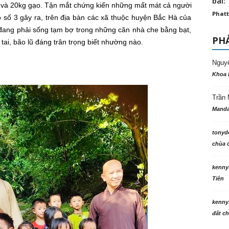
bài: 
ng và 20kg gạo. Tận mắt chứng kiến những mất mát cả người
Phatt
o số 3 gây ra, trên địa bàn các xã thuộc huyện Bắc Hà của
n đang phải sống tạm bợ trong những căn nhà che bằng bạt,
PHẢ
tai, bão lũ đáng trân trọng biết nhường nào.
Nguy
Khoa 
Trần 
Manda
tonyd
chùa c
kenny
Tiên
kenny
đất ch