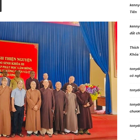
kenny
Tiên
kenny
đất ch
Thích
Khóa 
tonyd
có ngh
tonyd
tonyd
chương
tonyd