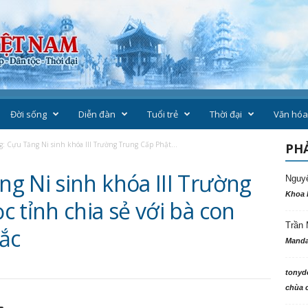
Đời sống
Diễn đàn
Tuổi trẻ
Thời đại
Văn hóa
: Cựu Tăng Ni sinh khóa III Trường Trung Cấp Phật...
PHẢ
g Ni sinh khóa III Trường
Nguy
Khoa 
 tỉnh chia sẻ với bà con
Trần 
Bắc
Manda
tonyd
chùa c