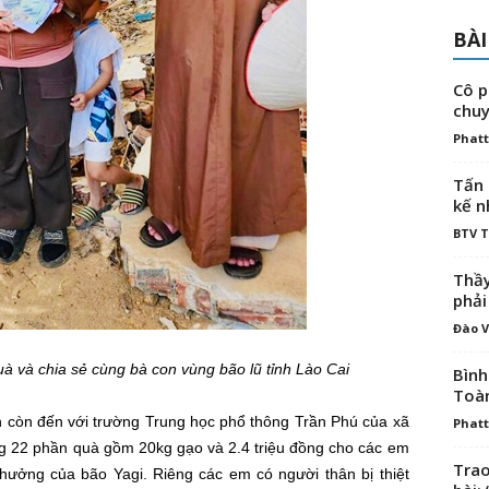
BÀI
Cô p
chuy
Phatt
Tấn 
kế n
BTV 
Thầy
phải
Đào V
à và chia sẻ cùng bà con vùng bão lũ tỉnh Lào Cai
Bình
Toà
n còn đến với trường Trung học phổ thông Trần Phú của xã
Phatt
ng 22 phần quà gồm 20kg gạo và 2.4 triệu đồng cho các em
Trao
hưởng của bão Yagi. Riêng các em có người thân bị thiệt