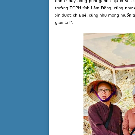
dân ở đây đang phải gánh chịu là vô cù
trường TCPH tỉnh Lâm Đồng, cũng như q
xin được chia sẻ, cũng như mong muốn tấ
gian tới!”.