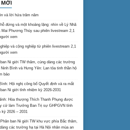
 MỚI
ên và lời hứa trăm năm
hỗ đứng và một khoảng lặng: nhìn về Lý Nhã
 Mai Phương Thúy sau phiên livestream 2,1
 người xem
nghiệp và cộng nghiệp từ phiên livestream 2,1
 người xem
ban Ni giới TW thăm, cúng dàng các trường
i Ninh Bình và Hưng Yên: Lan tỏa tinh thần hộ
am bảo
Bình: Hội nghị công bố Quyết định và ra mắt
ban Ni giới tỉnh nhiệm kỳ 2026-2031
inh: Hòa thượng Thích Thanh Phụng được
uy cử làm Trưởng Ban Trị sự GHPGVN tỉnh
 kỳ 2026 – 2031
Phân ban Ni giới TW khu vực phía Bắc thăm,
dàng các trường hạ tại Hà Nội nhân mùa an