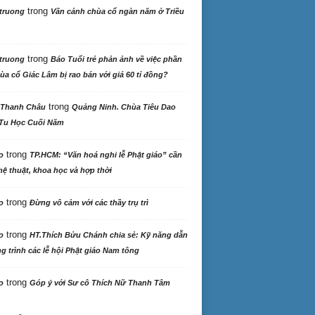
trong
truong
Vãn cảnh chùa cổ ngàn năm ở Triều
trong
truong
Báo Tuổi trẻ phản ảnh về việc phần
ùa cổ Giác Lâm bị rao bán với giá 60 tỉ đồng?
trong
 Thanh Châu
Quảng Ninh. Chùa Tiêu Dao
Tu Học Cuối Năm
trong
o
TP.HCM: “Văn hoá nghi lễ Phật giáo” cần
ệ thuật, khoa học và hợp thời
trong
o
Đừng vô cảm với các thầy trụ trì
trong
o
HT.Thích Bửu Chánh chia sẻ: Kỹ năng dẫn
 trình các lễ hội Phật giáo Nam tông
trong
o
Góp ý với Sư cô Thích Nữ Thanh Tâm