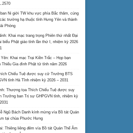
L.2570
ban Ni giới TW khu vực phía Bắc thăm, cúng
các trường hạ thuộc tỉnh Hưng Yên và thành
ải Phòng
inh: Khai mạc trang trọng Phiên thứ nhất Đại
ại biểu Phật giáo tỉnh lần thứ I, nhiệm kỳ 2026
1
Yên: Khai mạc Trại Kiền Trắc – Họp bạn
 Thiếu Gia đình Phật tử tỉnh năm 2026
hích Chiếu Tuệ được suy cử Trưởng BTS
N tỉnh Hà Tĩnh nhiệm kỳ 2026 – 2031
nh: Thượng tọa Thích Chiếu Tuệ được suy
n Trưởng ban Trị sự GHPGVN tỉnh, nhiệm kỳ
2031
ễ Ngũ Bách Danh kính mừng vía Bồ tát Quán
Âm tại chùa Phước Hưng
ai: Thiêng liêng đêm vía Bồ tát Quán Thế Âm