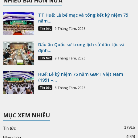
NHIỀU BÀI HƠN NỮA
TT.Huế: Lễ bế mạc và tổng kết kỷ niệm 75
năm...
Tin tức
9 Tháng Tám, 2026
Dấu ấn Quốc sư trong lịch sử dân tộc và
định...
Tin tức
9 Tháng Tám, 2026
Huế: Lễ kỷ niệm 75 năm GĐPT Việt Nam
(1951 –...
Tin tức
8 Tháng Tám, 2026
MỤC XEM NHIỀU
17916
Tin tức
4928
Blog chùa