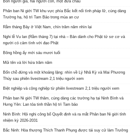
Bốn người già, hai người con, một đứa cháu
Phân ban Ni giới TW khu vực phía Bắc kết nối tình pháp lữ, cúng dàng
Trường hạ, hộ trì Tam Bảo trong mùa an cư
Rằm tháng Bảy ở Việt Nam, chín trăm năm nhìn lại
Nghi lễ Vu lan (Rằm tháng 7) tại nhà – Bản dành cho Phật tử sơ cơ và
người có cảm tình với đạo Phật
Bông hồng ấy mới sáu mươi tuổi
Mũi tên và lời hứa trăm năm
Bốn chỗ đứng và một khoảng lặng: nhìn về Lý Nhã Kỳ và Mai Phương
Thúy sau phiên livestream 2,1 triệu người xem
Biệt nghiệp và cộng nghiệp từ phiên livestream 2,1 triệu người xem
Phân ban Ni giới TW thăm, cúng dàng các trường hạ tại Ninh Bình và
Hưng Yên: Lan tỏa tinh thần hộ trì Tam bảo
Ninh Bình: Hội nghị công bố Quyết định và ra mắt Phân ban Ni giới tỉnh
nhiệm kỳ 2026-2031
Bắc Ninh: Hòa thượng Thích Thanh Phụng được tái suy cử làm Trưởng