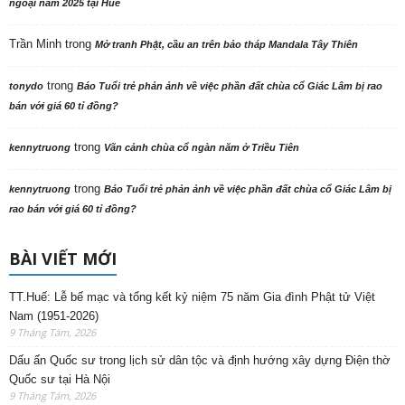
ngoại năm 2025 tại Huế
Trần Minh
trong
Mở tranh Phật, cầu an trên bảo tháp Mandala Tây Thiên
trong
tonydo
Báo Tuổi trẻ phản ảnh về việc phần đất chùa cổ Giác Lâm bị rao
bán với giá 60 tỉ đồng?
trong
kennytruong
Vãn cảnh chùa cổ ngàn năm ở Triều Tiên
trong
kennytruong
Báo Tuổi trẻ phản ảnh về việc phần đất chùa cổ Giác Lâm bị
rao bán với giá 60 tỉ đồng?
BÀI VIẾT MỚI
TT.Huế: Lễ bế mạc và tổng kết kỷ niệm 75 năm Gia đình Phật tử Việt
Nam (1951-2026)
9 Tháng Tám, 2026
Dấu ấn Quốc sư trong lịch sử dân tộc và định hướng xây dựng Điện thờ
Quốc sư tại Hà Nội
9 Tháng Tám, 2026