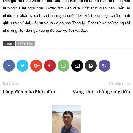
Đến giờ mỗi lần về xóm, nhớ đến ông Hợi, tôi lại ra mộ thắp cho ông nén
hương và lại nghĩ con đường tìm đến cửa Phật thật gian nan. Đến đó
nhiều khi phải hy sinh cả tính mạng cuộc đời. Và trong cuộc chiến tranh
giữ nước vĩ đại, đất nước ta đã có bao Tăng Ni, Phật tử và những người
như ông Hợi đã ngã xuống để bảo vệ đời và đạo.
TAGS
PHẬT-ĐẢN
Bài trước
Bài tiếp theo
Lồng đèn mùa Phật đản
Vàng thật chẳng sợ gì lửa