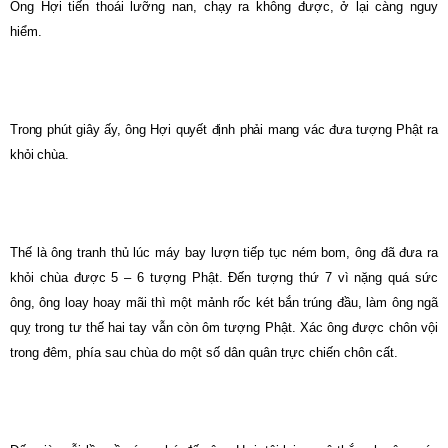
Ông Hợi tiến thoái lưỡng nan, chạy ra không được, ở lại càng nguy
hiểm.
Trong phút giây ấy, ông Hợi quyết định phải mang vác đưa tượng Phật ra
khỏi chùa.
Thế là ông tranh thủ lúc máy bay lượn tiếp tục ném bom, ông đã đưa ra
khỏi chùa được 5 – 6 tượng Phật. Đến tượng thứ 7 vì nặng quá sức
ông, ông loay hoay mãi thì một mảnh rốc két bắn trúng đầu, làm ông ngã
quỵ trong tư thế hai tay vẫn còn ôm tượng Phật. Xác ông được chôn vội
trong đêm, phía sau chùa do một số dân quân trực chiến chôn cất.