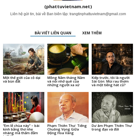
(phattuvietnam.net)
Liên hệ gửi tin, bài về Ban biên tập:
trangtinphattuvietnam@gmail.com
BÀI VIẾT LIÊN QUAN
XEM THÊM
Một thế giới của cỏ dại
Mồng Năm tháng Năm
Kiếp trước, tôi là người
và bùn đất
và nỗi nhớ quê của
Sài Gòn: Mùi rau thơm
những người xa xứ
và một tiếng hát cũ?
“Em lễ chùa này” – bài
Phạm Thiên Thư: Tiếng
Dư âm Phạm Thiên Thư
kinh bằng thơ nhẹ
Chuông Vọng Giữa
trong đạo và đời
nhàng mà thấm đẫm
Động Hoa Vàng