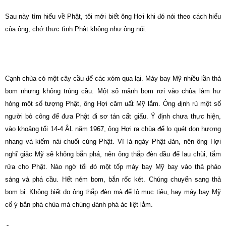
Sau này tìm hiểu về Phật, tôi mới biết ông Hơi khi đó nói theo cách hiểu
của ông, chớ thực tình Phật không như ông nói.
Cạnh chùa có một cây cầu để các xóm qua lại. Máy bay Mỹ nhiều lần thả
bom nhưng không trúng cầu. Một số mảnh bom rơi vào chùa làm hư
hỏng một số tượng Phật, ông Hợi căm uất Mỹ lắm. Ông định rủ một số
người bỏ công để đưa Phật đi sơ tán cất giấu. Ý định chưa thực hiện,
vào khoảng tối 14-4 ÂL năm 1967, ông Hợi ra chùa để lo quét dọn hương
nhang và kiếm nải chuối cúng Phật. Vì là ngày Phật đản, nên ông Hợi
nghĩ giặc Mỹ sẽ không bắn phá, nên ông thắp đèn dầu để lau chùi, tắm
rửa cho Phật. Nào ngờ tối đó một tốp máy bay Mỹ bay vào thả pháo
sáng và phá cầu. Hết ném bom, bắn rốc két. Chúng chuyển sang thả
bom bi. Không biết do ông thắp đèn mà để lộ mục tiêu, hay máy bay Mỹ
cố ý bắn phá chùa mà chúng đánh phá ác liệt lắm.