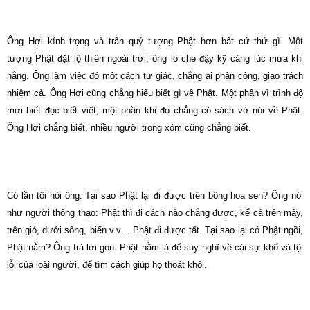
Ông Hợi kính trọng và trân quý tượng Phật hơn bất cứ thứ gì. Một
tượng Phật đặt lộ thiên ngoài trời, ông lo che đậy kỹ càng lúc mưa khi
nắng. Ông làm việc đó một cách tự giác, chẳng ai phân công, giao trách
nhiệm cả. Ông Hợi cũng chẳng hiểu biết gì về Phật. Một phần vì trình độ
mới biết đọc biết viết, một phần khi đó chẳng có sách vở nói về Phật.
Ông Hợi chẳng biết, nhiều người trong xóm cũng chẳng biết.
Có lần tôi hỏi ông: Tại sao Phật lại đi được trên bông hoa sen? Ông nói
như người thông thạo: Phật thì đi cách nào chẳng được, kể cả trên mây,
trên gió, dưới sông, biển v.v… Phật đi được tất. Tại sao lại có Phật ngồi,
Phật nằm? Ông trả lời gọn: Phật nằm là để suy nghĩ về cái sự khổ và tội
lỗi của loài người, để tìm cách giúp họ thoát khỏi.