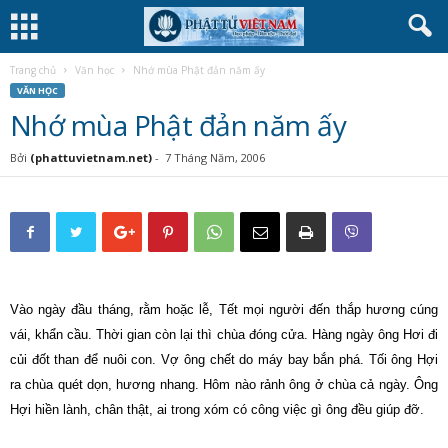
Trang chủ
Văn học
Nhớ mùa Phật đản năm ấy
VĂN HỌC
Nhớ mùa Phật đản năm ấy
Bởi
(phattuvietnam.net)
-
7 Tháng Năm, 2006
Vào ngày đầu tháng, rằm hoặc lễ, Tết mọi người đến thắp hương cúng
vái, khẩn cầu. Thời gian còn lại thì chùa đóng cửa. Hàng ngày ông Hơi đi
củi đốt than để nuôi con. Vợ ông chết do máy bay bắn phá. Tối ông Hợi
ra chùa quét dọn, hương nhang. Hôm nào rảnh ông ở chùa cả ngày. Ông
Hợi hiền lành, chân thật, ai trong xóm có công việc gì ông đều giúp đỡ.