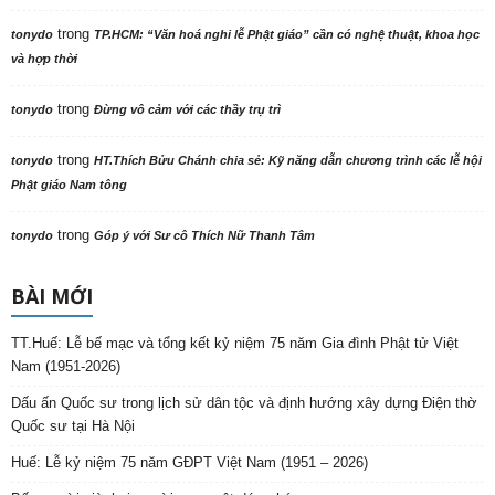
trong
tonydo
TP.HCM: “Văn hoá nghi lễ Phật giáo” cần có nghệ thuật, khoa học
và hợp thời
trong
tonydo
Đừng vô cảm với các thầy trụ trì
trong
tonydo
HT.Thích Bửu Chánh chia sẻ: Kỹ năng dẫn chương trình các lễ hội
Phật giáo Nam tông
trong
tonydo
Góp ý với Sư cô Thích Nữ Thanh Tâm
BÀI MỚI
TT.Huế: Lễ bế mạc và tổng kết kỷ niệm 75 năm Gia đình Phật tử Việt
Nam (1951-2026)
Dấu ấn Quốc sư trong lịch sử dân tộc và định hướng xây dựng Điện thờ
Quốc sư tại Hà Nội
Huế: Lễ kỷ niệm 75 năm GĐPT Việt Nam (1951 – 2026)