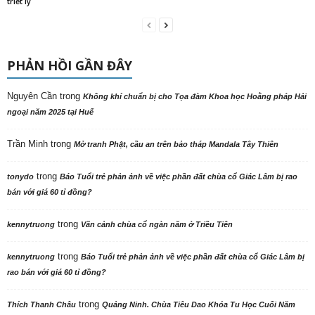
triết lý
PHẢN HỒI GẦN ĐÂY
Nguyên Cần
trong
Không khí chuẩn bị cho Tọa đàm Khoa học Hoằng pháp Hải
ngoại năm 2025 tại Huế
Trần Minh
trong
Mở tranh Phật, cầu an trên bảo tháp Mandala Tây Thiên
trong
tonydo
Báo Tuổi trẻ phản ảnh về việc phần đất chùa cổ Giác Lâm bị rao
bán với giá 60 tỉ đồng?
trong
kennytruong
Vãn cảnh chùa cổ ngàn năm ở Triều Tiên
trong
kennytruong
Báo Tuổi trẻ phản ảnh về việc phần đất chùa cổ Giác Lâm bị
rao bán với giá 60 tỉ đồng?
trong
Thích Thanh Châu
Quảng Ninh. Chùa Tiêu Dao Khóa Tu Học Cuối Năm