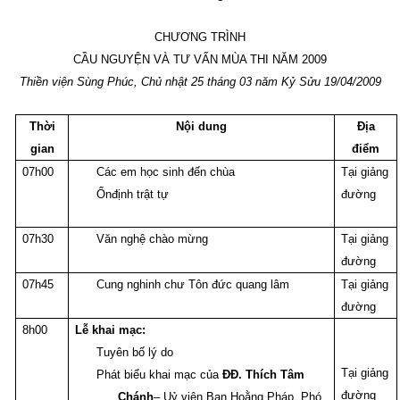
CHƯƠNG TRÌNH
CẦU NGUYỆN VÀ TƯ VẤN MÙA THI NĂM 2009
Thiền viện Sùng Phúc, Chủ nhật 25 tháng 03 năm Kỷ Sửu 19/04/2009
Thời
Nội dung
Địa
gian
điểm
07h00
Các em học sinh đến chùa
Tại giảng
Ổ
n
định trật tự
đường
07h30
Văn nghệ chào mừng
Tại giảng
đường
07h45
Cung nghinh chư Tôn đức quang lâm
Tại giảng
đường
8h00
Lễ khai mạc:
Tuyên bố lý do
Tại giảng
Phát biểu khai mạc của
ĐĐ. Thích Tâm
đường
Chánh
– Uỷ viên Ban Hoằng Pháp, Phó