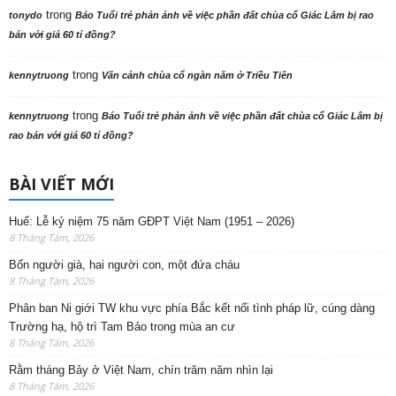
trong
tonydo
Báo Tuổi trẻ phản ảnh về việc phần đất chùa cổ Giác Lâm bị rao
bán với giá 60 tỉ đồng?
trong
kennytruong
Vãn cảnh chùa cổ ngàn năm ở Triều Tiên
trong
kennytruong
Báo Tuổi trẻ phản ảnh về việc phần đất chùa cổ Giác Lâm bị
rao bán với giá 60 tỉ đồng?
BÀI VIẾT MỚI
Huế: Lễ kỷ niệm 75 năm GĐPT Việt Nam (1951 – 2026)
8 Tháng Tám, 2026
Bốn người già, hai người con, một đứa cháu
8 Tháng Tám, 2026
Phân ban Ni giới TW khu vực phía Bắc kết nối tình pháp lữ, cúng dàng
Trường hạ, hộ trì Tam Bảo trong mùa an cư
8 Tháng Tám, 2026
Rằm tháng Bảy ở Việt Nam, chín trăm năm nhìn lại
8 Tháng Tám, 2026