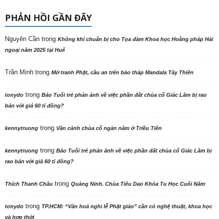
PHẢN HỒI GẦN ĐÂY
Nguyên Cần
trong
Không khí chuẩn bị cho Tọa đàm Khoa học Hoằng pháp Hải
ngoại năm 2025 tại Huế
Trần Minh
trong
Mở tranh Phật, cầu an trên bảo tháp Mandala Tây Thiên
trong
tonydo
Báo Tuổi trẻ phản ảnh về việc phần đất chùa cổ Giác Lâm bị rao
bán với giá 60 tỉ đồng?
trong
kennytruong
Vãn cảnh chùa cổ ngàn năm ở Triều Tiên
trong
kennytruong
Báo Tuổi trẻ phản ảnh về việc phần đất chùa cổ Giác Lâm bị
rao bán với giá 60 tỉ đồng?
trong
Thích Thanh Châu
Quảng Ninh. Chùa Tiêu Dao Khóa Tu Học Cuối Năm
trong
tonydo
TP.HCM: “Văn hoá nghi lễ Phật giáo” cần có nghệ thuật, khoa học
và hợp thời