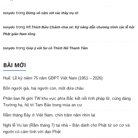
trong
tonydo
Đừng vô cảm với các thầy trụ trì
trong
tonydo
HT.Thích Bửu Chánh chia sẻ: Kỹ năng dẫn chương trình các lễ hội
Phật giáo Nam tông
trong
tonydo
Góp ý với Sư cô Thích Nữ Thanh Tâm
BÀI MỚI
Huế: Lễ kỷ niệm 75 năm GĐPT Việt Nam (1951 – 2026)
Bốn người già, hai người con, một đứa cháu
Phân ban Ni giới TW khu vực phía Bắc kết nối tình pháp lữ, cúng dàng
Trường hạ, hộ trì Tam Bảo trong mùa an cư
Rằm tháng Bảy ở Việt Nam, chín trăm năm nhìn lại
Nghi lễ Vu lan (Rằm tháng 7) tại nhà – Bản dành cho Phật tử sơ cơ và
người có cảm tình với đạo Phật