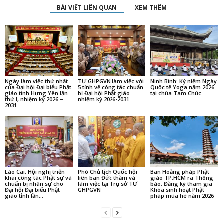
BÀI VIẾT LIÊN QUAN
XEM THÊM
Ngày làm việc thứ nhất
TƯ GHPGVN làm việc với
Ninh Bình: Kỷ niệm Ngày
của Đại hội Đại biểu Phật
5 tỉnh về công tác chuẩn
Quốc tế Yoga năm 2026
giáo tỉnh Hưng Yên lần
bị Đại hội Phật giáo
tại chùa Tam Chúc
thứ I, nhiệm kỳ 2026 –
nhiệm kỳ 2026-2031
2031
Lào Cai: Hội nghị triển
Phó Chủ tịch Quốc hội
Ban Hoằng pháp Phật
khai công tác Phật sự và
liên ban Đức thăm và
giáo TP.HCM ra Thông
chuẩn bị nhân sự cho
làm việc tại Trụ sở TƯ
báo: Đăng ký tham gia
Đại hội Đại biểu Phật
GHPGVN
Khóa sinh hoạt Phật
giáo tỉnh lần...
pháp mùa hè năm 2026