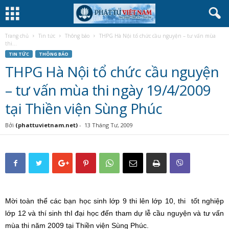
Trang chủ
Tin tức
Thông báo
THPG Hà Nội tổ chức cầu nguyện – tư vấn mùa
thi...
TIN TỨC
THÔNG BÁO
THPG Hà Nội tổ chức cầu nguyện
– tư vấn mùa thi ngày 19/4/2009
tại Thiền viện Sùng Phúc
Bởi
(phattuvietnam.net)
-
13 Tháng Tư, 2009
Mời toàn thể các bạn học sinh lớp 9 thi lên lớp 10, thi tốt nghiệp
lớp 12 và thí sinh thI đại học đến tham dự lễ cầu nguyện và tư vấn
mùa thi năm 2009 tại Thiền viện Sùng Phúc.