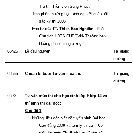
Trụ trì Thiền viện Sùng Phúc.
Trao phần thưởng học sinh đạt kết quả xuất
sắc kỳ thi 2008
Đạo từ của
TT. Thích Bảo Nghiêm
– Phó
Chủ tịch HĐTS GHPGVN- Trưởng ban
Hoằng pháp Trung ương
08h25
Lễ cầu nguyện
Tại giảng
đường
08h55
Chuẩn bị buổi Tư vấn mùa thi:
Tại giảng
đường
9h00
Tư vấn mùa thi cho học sinh lớp 9 lớp 12 và
thí sinh thi đại học:
Chủ đề 1
:
Những điều cần biết về tuyển sinh Đại học,
Cao đẳng 2009 và tâm lý thi cử – Cô
giáo
Nguyễn Thị Bích Lưu
Giám đốc