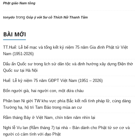
Phật giáo Nam tông
trong
tonydo
Góp ý với Sư cô Thích Nữ Thanh Tâm
BÀI MỚI
TT.Huế: Lễ bế mạc và tổng kết kỷ niệm 75 năm Gia đình Phật tử Việt
Nam (1951-2026)
Dấu ấn Quốc sư trong lịch sử dân tộc và định hướng xây dựng Điện thờ
Quốc sư tại Hà Nội
Huế: Lễ kỷ niệm 75 năm GĐPT Việt Nam (1951 – 2026)
Bốn người già, hai người con, một đứa cháu
Phân ban Ni giới TW khu vực phía Bắc kết nối tình pháp lữ, cúng dàng
Trường hạ, hộ trì Tam Bảo trong mùa an cư
Rằm tháng Bảy ở Việt Nam, chín trăm năm nhìn lại
Nghi lễ Vu lan (Rằm tháng 7) tại nhà – Bản dành cho Phật tử sơ cơ và
người có cảm tình với đạo Phật