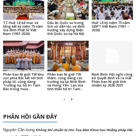
TT.Huế: Lễ bế mạc và
Dấu ấn Quốc sư trong
Huế: Lễ kỷ niệm 75 năm
tổng kết kỷ niệm 75 năm
lịch sử dân tộc và định
GĐPT Việt Nam (1951 –
Gia đình Phật tử Việt
hướng xây dựng Điện
2026)
Nam (1951-2026)
thờ Quốc sư tại Hà Nội
Phân ban Ni giới TW khu
Phân ban Ni giới TW
Ninh Bình: Hội nghị công
vực phía Bắc kết nối tình
thăm, cúng dàng các
bố Quyết định và ra mắt
pháp lữ, cúng dàng
trường hạ tại Ninh Bình
Phân ban Ni giới tỉnh
Trường hạ, hộ trì Tam
và Hưng Yên: Lan tỏa
nhiệm kỳ 2026-2031
Bảo trong mùa...
tinh thần hộ trì Tam...
PHẢN HỒI GẦN ĐÂY
Nguyên Cần
trong
Không khí chuẩn bị cho Tọa đàm Khoa học Hoằng pháp Hải