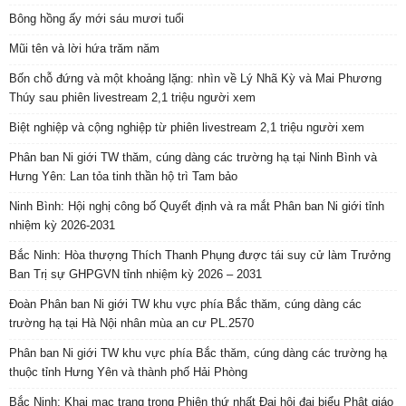
Bông hồng ấy mới sáu mươi tuổi
Mũi tên và lời hứa trăm năm
Bốn chỗ đứng và một khoảng lặng: nhìn về Lý Nhã Kỳ và Mai Phương
Thúy sau phiên livestream 2,1 triệu người xem
Biệt nghiệp và cộng nghiệp từ phiên livestream 2,1 triệu người xem
Phân ban Ni giới TW thăm, cúng dàng các trường hạ tại Ninh Bình và
Hưng Yên: Lan tỏa tinh thần hộ trì Tam bảo
Ninh Bình: Hội nghị công bố Quyết định và ra mắt Phân ban Ni giới tỉnh
nhiệm kỳ 2026-2031
Bắc Ninh: Hòa thượng Thích Thanh Phụng được tái suy cử làm Trưởng
Ban Trị sự GHPGVN tỉnh nhiệm kỳ 2026 – 2031
Đoàn Phân ban Ni giới TW khu vực phía Bắc thăm, cúng dàng các
trường hạ tại Hà Nội nhân mùa an cư PL.2570
Phân ban Ni giới TW khu vực phía Bắc thăm, cúng dàng các trường hạ
thuộc tỉnh Hưng Yên và thành phố Hải Phòng
Bắc Ninh: Khai mạc trang trọng Phiên thứ nhất Đại hội đại biểu Phật giáo