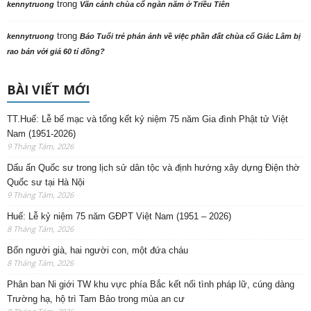
trong
kennytruong
Vãn cảnh chùa cổ ngàn năm ở Triều Tiên
trong
kennytruong
Báo Tuổi trẻ phản ảnh về việc phần đất chùa cổ Giác Lâm bị
rao bán với giá 60 tỉ đồng?
BÀI VIẾT MỚI
TT.Huế: Lễ bế mạc và tổng kết kỷ niệm 75 năm Gia đình Phật tử Việt
Nam (1951-2026)
9 Tháng Tám, 2026
Dấu ấn Quốc sư trong lịch sử dân tộc và định hướng xây dựng Điện thờ
Quốc sư tại Hà Nội
9 Tháng Tám, 2026
Huế: Lễ kỷ niệm 75 năm GĐPT Việt Nam (1951 – 2026)
8 Tháng Tám, 2026
Bốn người già, hai người con, một đứa cháu
8 Tháng Tám, 2026
Phân ban Ni giới TW khu vực phía Bắc kết nối tình pháp lữ, cúng dàng
Trường hạ, hộ trì Tam Bảo trong mùa an cư