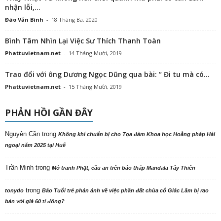
nhận lỗi,...
Đào Văn Bình
-
18 Tháng Ba, 2020
Bình Tâm Nhìn Lại Việc Sư Thích Thanh Toàn
Phattuvietnam.net
-
14 Tháng Mười, 2019
Trao đổi với ông Dương Ngọc Dũng qua bài: “ Đi tu mà có...
Phattuvietnam.net
-
15 Tháng Mười, 2019
PHẢN HỒI GẦN ĐÂY
Nguyên Cần
trong
Không khí chuẩn bị cho Tọa đàm Khoa học Hoằng pháp Hải
ngoại năm 2025 tại Huế
Trần Minh
trong
Mở tranh Phật, cầu an trên bảo tháp Mandala Tây Thiên
trong
tonydo
Báo Tuổi trẻ phản ảnh về việc phần đất chùa cổ Giác Lâm bị rao
bán với giá 60 tỉ đồng?