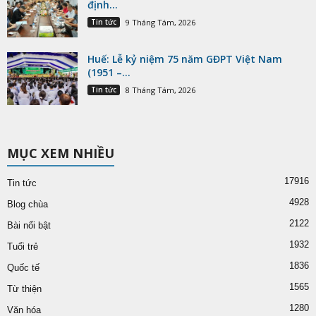
định...
Tin tức
9 Tháng Tám, 2026
Huế: Lễ kỷ niệm 75 năm GĐPT Việt Nam
(1951 –...
Tin tức
8 Tháng Tám, 2026
MỤC XEM NHIỀU
17916
Tin tức
4928
Blog chùa
2122
Bài nổi bật
1932
Tuổi trẻ
1836
Quốc tế
1565
Từ thiện
1280
Văn hóa