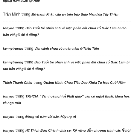
ngoại năm 2025 tại Huế
Trần Minh
trong
Mở tranh Phật, cầu an trên bảo tháp Mandala Tây Thiên
trong
tonydo
Báo Tuổi trẻ phản ảnh về việc phần đất chùa cổ Giác Lâm bị rao
bán với giá 60 tỉ đồng?
trong
kennytruong
Vãn cảnh chùa cổ ngàn năm ở Triều Tiên
trong
kennytruong
Báo Tuổi trẻ phản ảnh về việc phần đất chùa cổ Giác Lâm bị
rao bán với giá 60 tỉ đồng?
trong
Thích Thanh Châu
Quảng Ninh. Chùa Tiêu Dao Khóa Tu Học Cuối Năm
trong
tonydo
TP.HCM: “Văn hoá nghi lễ Phật giáo” cần có nghệ thuật, khoa học
và hợp thời
trong
tonydo
Đừng vô cảm với các thầy trụ trì
trong
tonydo
HT.Thích Bửu Chánh chia sẻ: Kỹ năng dẫn chương trình các lễ hội