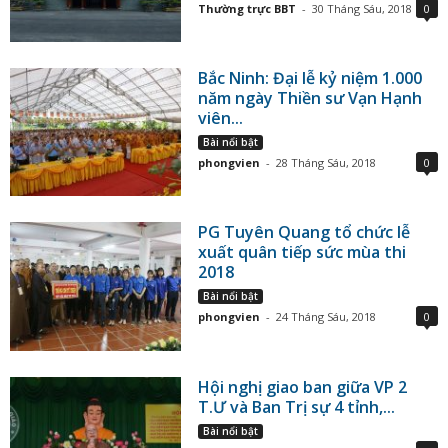
Thường trực BBT
-
30 Tháng Sáu, 2018
0
Bắc Ninh: Đại lễ kỷ niệm 1.000
năm ngày Thiền sư Vạn Hạnh
viên...
Bài nổi bật
phongvien
-
28 Tháng Sáu, 2018
0
PG Tuyên Quang tổ chức lễ
xuất quân tiếp sức mùa thi
2018
Bài nổi bật
phongvien
-
24 Tháng Sáu, 2018
0
Hội nghị giao ban giữa VP 2
T.Ư và Ban Trị sự 4 tỉnh,...
Bài nổi bật