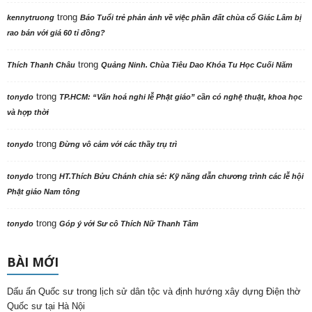
trong
kennytruong
Báo Tuổi trẻ phản ảnh về việc phần đất chùa cổ Giác Lâm bị
rao bán với giá 60 tỉ đồng?
trong
Thích Thanh Châu
Quảng Ninh. Chùa Tiêu Dao Khóa Tu Học Cuối Năm
trong
tonydo
TP.HCM: “Văn hoá nghi lễ Phật giáo” cần có nghệ thuật, khoa học
và hợp thời
trong
tonydo
Đừng vô cảm với các thầy trụ trì
trong
tonydo
HT.Thích Bửu Chánh chia sẻ: Kỹ năng dẫn chương trình các lễ hội
Phật giáo Nam tông
trong
tonydo
Góp ý với Sư cô Thích Nữ Thanh Tâm
BÀI MỚI
Dấu ấn Quốc sư trong lịch sử dân tộc và định hướng xây dựng Điện thờ
Quốc sư tại Hà Nội