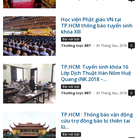
Học viện Phật giáo VN tại
TP.HCM thông báo tuyển sinh
khóa XIII
Bài nổi bật
Thường trực BBT
-
30 Tháng Sáu, 2018
0
TP.HCM: Tuyển sinh khóa 16
Lớp Dịch Thuật Hán Nôm Huệ
Quang (NK.2018 –...
Bài nổi bật
Thường trực BBT
-
30 Tháng Sáu, 2018
0
TP.HCM : Thông báo vận động
cứu trợ đồng bào bị thiên tai
lũ...
Bài nổi bật