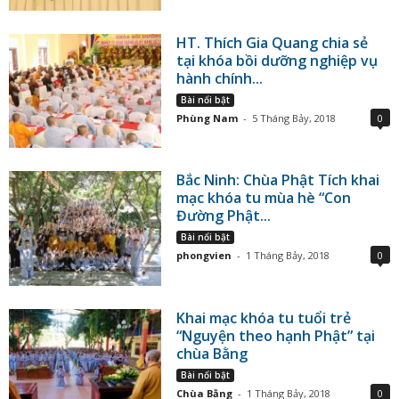
HT. Thích Gia Quang chia sẻ
tại khóa bồi dưỡng nghiệp vụ
hành chính...
Bài nổi bật
Phùng Nam
-
5 Tháng Bảy, 2018
0
Bắc Ninh: Chùa Phật Tích khai
mạc khóa tu mùa hè “Con
Đường Phật...
Bài nổi bật
phongvien
-
1 Tháng Bảy, 2018
0
Khai mạc khóa tu tuổi trẻ
“Nguyện theo hạnh Phật” tại
chùa Bằng
Bài nổi bật
Chùa Bằng
-
1 Tháng Bảy, 2018
0