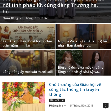
nối tình pháp lữ, cúng dàng Trường hạ,
hộ...
Chùa Bằng
-
8 Tháng Tám, 2026
Rằm tháng Bảy ở Việt Nam, chín
Nghi lễ Vu lan (Rằm tháng 7) tại
trăm năm nhìn lại
nhà – Bản dành cho...
Bốn chỗ đứng và một khoảng
Bông hồng ấy mới sáu mươi tuổi
lặng: nhìn về Lý Nhã Kỳ và...
Chủ trương của Giáo hội về
công tác thông tin truyền
thông
Bài nổi bật
Phùng Nam
-
5 Tháng Bảy, 2018
0