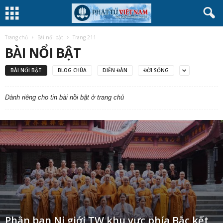
Trang chủ
Bài nổi bật
Trang 211
BÀI NỔI BẬT
BÀI NỔI BẬT
BLOG CHÙA
DIỄN ĐÀN
ĐỜI SỐNG
Dành riêng cho tin bài nồi bật ở trang chủ
Phân ban Ni giới TW khu vực phía Bắc kết