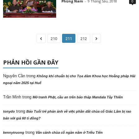
Phùng Nam
-
9 Tháng Sáu, 2018
0
210
211
212
PHẢN HỒI GẦN ĐÂY
Nguyên Cần
trong
Không khí chuẩn bị cho Tọa đàm Khoa học Hoằng pháp Hải
ngoại năm 2025 tại Huế
Trần Minh
trong
Mở tranh Phật, cầu an trên bảo tháp Mandala Tây Thiên
trong
tonydo
Báo Tuổi trẻ phản ảnh về việc phần đất chùa cổ Giác Lâm bị rao
bán với giá 60 tỉ đồng?
trong
kennytruong
Vãn cảnh chùa cổ ngàn năm ở Triều Tiên