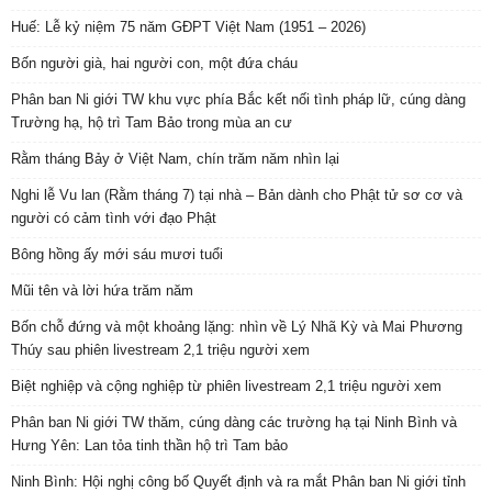
Huế: Lễ kỷ niệm 75 năm GĐPT Việt Nam (1951 – 2026)
Bốn người già, hai người con, một đứa cháu
Phân ban Ni giới TW khu vực phía Bắc kết nối tình pháp lữ, cúng dàng
Trường hạ, hộ trì Tam Bảo trong mùa an cư
Rằm tháng Bảy ở Việt Nam, chín trăm năm nhìn lại
Nghi lễ Vu lan (Rằm tháng 7) tại nhà – Bản dành cho Phật tử sơ cơ và
người có cảm tình với đạo Phật
Bông hồng ấy mới sáu mươi tuổi
Mũi tên và lời hứa trăm năm
Bốn chỗ đứng và một khoảng lặng: nhìn về Lý Nhã Kỳ và Mai Phương
Thúy sau phiên livestream 2,1 triệu người xem
Biệt nghiệp và cộng nghiệp từ phiên livestream 2,1 triệu người xem
Phân ban Ni giới TW thăm, cúng dàng các trường hạ tại Ninh Bình và
Hưng Yên: Lan tỏa tinh thần hộ trì Tam bảo
Ninh Bình: Hội nghị công bố Quyết định và ra mắt Phân ban Ni giới tỉnh