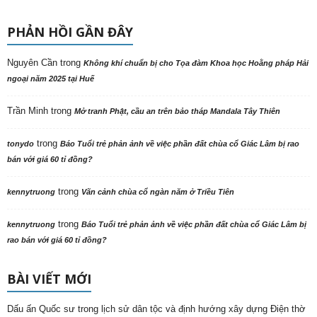
PHẢN HỒI GẦN ĐÂY
Nguyên Cần
trong
Không khí chuẩn bị cho Tọa đàm Khoa học Hoằng pháp Hải
ngoại năm 2025 tại Huế
Trần Minh
trong
Mở tranh Phật, cầu an trên bảo tháp Mandala Tây Thiên
trong
tonydo
Báo Tuổi trẻ phản ảnh về việc phần đất chùa cổ Giác Lâm bị rao
bán với giá 60 tỉ đồng?
trong
kennytruong
Vãn cảnh chùa cổ ngàn năm ở Triều Tiên
trong
kennytruong
Báo Tuổi trẻ phản ảnh về việc phần đất chùa cổ Giác Lâm bị
rao bán với giá 60 tỉ đồng?
BÀI VIẾT MỚI
Dấu ấn Quốc sư trong lịch sử dân tộc và định hướng xây dựng Điện thờ