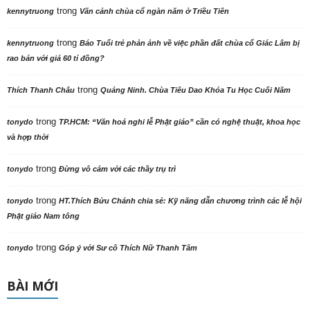
trong
kennytruong
Vãn cảnh chùa cổ ngàn năm ở Triều Tiên
trong
kennytruong
Báo Tuổi trẻ phản ảnh về việc phần đất chùa cổ Giác Lâm bị
rao bán với giá 60 tỉ đồng?
trong
Thích Thanh Châu
Quảng Ninh. Chùa Tiêu Dao Khóa Tu Học Cuối Năm
trong
tonydo
TP.HCM: “Văn hoá nghi lễ Phật giáo” cần có nghệ thuật, khoa học
và hợp thời
trong
tonydo
Đừng vô cảm với các thầy trụ trì
trong
tonydo
HT.Thích Bửu Chánh chia sẻ: Kỹ năng dẫn chương trình các lễ hội
Phật giáo Nam tông
trong
tonydo
Góp ý với Sư cô Thích Nữ Thanh Tâm
BÀI MỚI