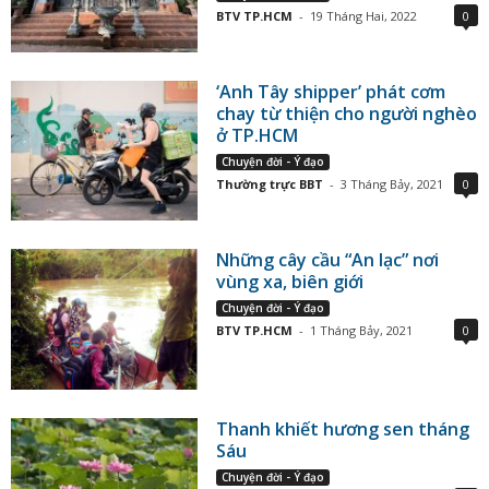
BTV TP.HCM
-
19 Tháng Hai, 2022
0
‘Anh Tây shipper’ phát cơm
chay từ thiện cho người nghèo
ở TP.HCM
Chuyện đời - Ý đạo
Thường trực BBT
-
3 Tháng Bảy, 2021
0
Những cây cầu “An lạc” nơi
vùng xa, biên giới
Chuyện đời - Ý đạo
BTV TP.HCM
-
1 Tháng Bảy, 2021
0
Thanh khiết hương sen tháng
Sáu
Chuyện đời - Ý đạo