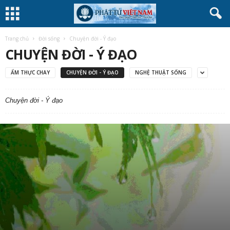
Trang chủ
Đời sống
Chuyện đời - Ý đạo
CHUYỆN ĐỜI - Ý ĐẠO
ẨM THỰC CHAY
CHUYỆN ĐỜI - Ý ĐẠO
NGHỆ THUẬT SỐNG
Chuyện đời - Ý đạo