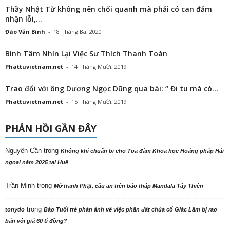
Thầy Nhật Từ không nên chối quanh mà phải có can đảm
nhận lỗi,...
Đào Văn Bình
-
18 Tháng Ba, 2020
Bình Tâm Nhìn Lại Việc Sư Thích Thanh Toàn
Phattuvietnam.net
-
14 Tháng Mười, 2019
Trao đổi với ông Dương Ngọc Dũng qua bài: “ Đi tu mà có...
Phattuvietnam.net
-
15 Tháng Mười, 2019
PHẢN HỒI GẦN ĐÂY
Nguyên Cần
trong
Không khí chuẩn bị cho Tọa đàm Khoa học Hoằng pháp Hải
ngoại năm 2025 tại Huế
Trần Minh
trong
Mở tranh Phật, cầu an trên bảo tháp Mandala Tây Thiên
trong
tonydo
Báo Tuổi trẻ phản ảnh về việc phần đất chùa cổ Giác Lâm bị rao
bán với giá 60 tỉ đồng?