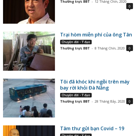
Thường trực BBT
-
12 Tháng Chín, 2020
0
Trại hòm miễn phí của ông Tân
Chuyện đời - Ý đạo
Thường trực BBT
-
8 Tháng Chín, 2020
0
Tôi đã khóc khi ngồi trên máy
bay rời khỏi Đà Nẵng
Chuyện đời - Ý đạo
Thường trực BBT
-
28 Tháng Bảy, 2020
0
Tâm thư gửi bạn Covid – 19
Chuyện đời - Ý đạo