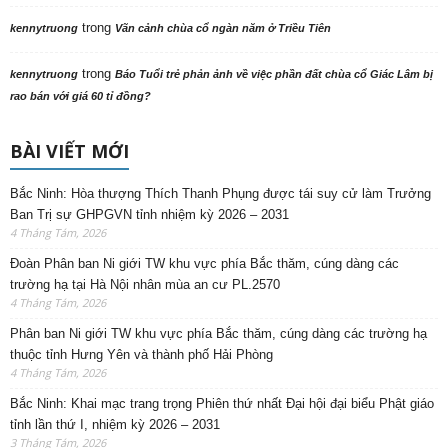
trong
kennytruong
Vãn cảnh chùa cổ ngàn năm ở Triều Tiên
trong
kennytruong
Báo Tuổi trẻ phản ảnh về việc phần đất chùa cổ Giác Lâm bị
rao bán với giá 60 tỉ đồng?
BÀI VIẾT MỚI
Bắc Ninh: Hòa thượng Thích Thanh Phụng được tái suy cử làm Trưởng
Ban Trị sự GHPGVN tỉnh nhiệm kỳ 2026 – 2031
4 Tháng Tám, 2026
Đoàn Phân ban Ni giới TW khu vực phía Bắc thăm, cúng dàng các
trường hạ tại Hà Nội nhân mùa an cư PL.2570
4 Tháng Tám, 2026
Phân ban Ni giới TW khu vực phía Bắc thăm, cúng dàng các trường hạ
thuộc tỉnh Hưng Yên và thành phố Hải Phòng
4 Tháng Tám, 2026
Bắc Ninh: Khai mạc trang trọng Phiên thứ nhất Đại hội đại biểu Phật giáo
tỉnh lần thứ I, nhiệm kỳ 2026 – 2031
3 Tháng Tám, 2026