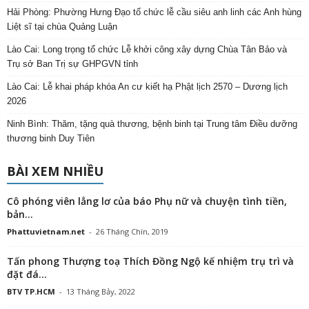
Hải Phòng: Phường Hưng Đạo tổ chức lễ cầu siêu anh linh các Anh hùng
Liệt sĩ tại chùa Quảng Luận
Lào Cai: Long trọng tổ chức Lễ khởi công xây dựng Chùa Tân Bảo và
Trụ sở Ban Trị sự GHPGVN tỉnh
Lào Cai: Lễ khai pháp khóa An cư kiết hạ Phật lịch 2570 – Dương lịch
2026
Ninh Bình: Thăm, tặng quà thương, bệnh binh tại Trung tâm Điều dưỡng
thương binh Duy Tiên
BÀI XEM NHIỀU
Cô phóng viên lẳng lơ của báo Phụ nữ và chuyện tình tiền,
bản...
Phattuvietnam.net
-
26 Tháng Chín, 2019
Tấn phong Thượng toạ Thích Đồng Ngộ kế nhiệm trụ trì và
đặt đá...
BTV TP.HCM
-
13 Tháng Bảy, 2022