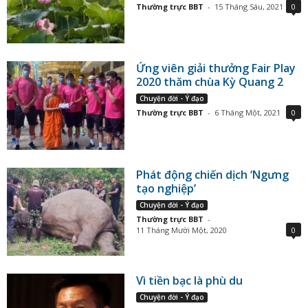
Thường trực BBT
-
15 Tháng Sáu, 2021
0
Ứng viên giải thưởng Fair Play
2020 thăm chùa Kỳ Quang 2
Chuyện đời - Ý đạo
Thường trực BBT
-
6 Tháng Một, 2021
0
Phát động chiến dịch ‘Ngưng
tạo nghiệp’
Chuyện đời - Ý đạo
Thường trực BBT
-
11 Tháng Mười Một, 2020
0
Vì tiền bạc là phù du
Chuyện đời - Ý đạo