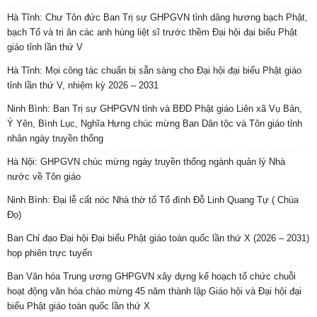
Hà Tĩnh: Chư Tôn đức Ban Trị sự GHPGVN tỉnh dâng hương bạch Phật,
bạch Tổ và tri ân các anh hùng liệt sĩ trước thềm Đại hội đại biểu Phật
giáo tỉnh lần thứ V
Hà Tĩnh: Mọi công tác chuẩn bị sẵn sàng cho Đại hội đại biểu Phật giáo
tỉnh lần thứ V, nhiệm kỳ 2026 – 2031
Ninh Bình: Ban Trị sự GHPGVN tỉnh và BĐD Phật giáo Liên xã Vụ Bản,
Ý Yên, Bình Lục, Nghĩa Hưng chúc mừng Ban Dân tộc và Tôn giáo tỉnh
nhân ngày truyền thống
Hà Nội: GHPGVN chúc mừng ngày truyền thống ngành quản lý Nhà
nước về Tôn giáo
Ninh Bình: Đại lễ cất nóc Nhà thờ tổ Tổ đình Đỗ Linh Quang Tự ( Chùa
Đọ)
Ban Chỉ đạo Đại hội Đại biểu Phật giáo toàn quốc lần thứ X (2026 – 2031)
họp phiên trực tuyến
Ban Văn hóa Trung ương GHPGVN xây dựng kế hoạch tổ chức chuỗi
hoạt động văn hóa chào mừng 45 năm thành lập Giáo hội và Đại hội đại
biểu Phật giáo toàn quốc lần thứ X