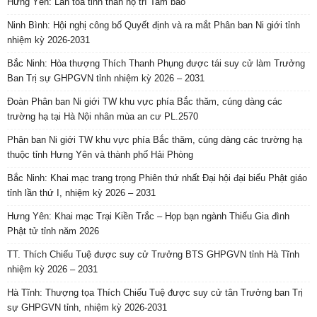
Hưng Yên: Lan tỏa tinh thần hộ trì Tam bảo
Ninh Bình: Hội nghị công bố Quyết định và ra mắt Phân ban Ni giới tỉnh
nhiệm kỳ 2026-2031
Bắc Ninh: Hòa thượng Thích Thanh Phụng được tái suy cử làm Trưởng
Ban Trị sự GHPGVN tỉnh nhiệm kỳ 2026 – 2031
Đoàn Phân ban Ni giới TW khu vực phía Bắc thăm, cúng dàng các
trường hạ tại Hà Nội nhân mùa an cư PL.2570
Phân ban Ni giới TW khu vực phía Bắc thăm, cúng dàng các trường hạ
thuộc tỉnh Hưng Yên và thành phố Hải Phòng
Bắc Ninh: Khai mạc trang trọng Phiên thứ nhất Đại hội đại biểu Phật giáo
tỉnh lần thứ I, nhiệm kỳ 2026 – 2031
Hưng Yên: Khai mạc Trại Kiền Trắc – Họp bạn ngành Thiếu Gia đình
Phật tử tỉnh năm 2026
TT. Thích Chiếu Tuệ được suy cử Trưởng BTS GHPGVN tỉnh Hà Tĩnh
nhiệm kỳ 2026 – 2031
Hà Tĩnh: Thượng tọa Thích Chiếu Tuệ được suy cử tân Trưởng ban Trị
sự GHPGVN tỉnh, nhiệm kỳ 2026-2031