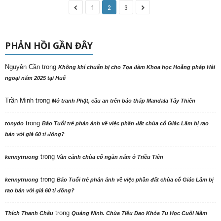
1
2
3
PHẢN HỒI GẦN ĐÂY
Nguyên Cần
trong
Không khí chuẩn bị cho Tọa đàm Khoa học Hoằng pháp Hải
ngoại năm 2025 tại Huế
Trần Minh
trong
Mở tranh Phật, cầu an trên bảo tháp Mandala Tây Thiên
trong
tonydo
Báo Tuổi trẻ phản ảnh về việc phần đất chùa cổ Giác Lâm bị rao
bán với giá 60 tỉ đồng?
trong
kennytruong
Vãn cảnh chùa cổ ngàn năm ở Triều Tiên
trong
kennytruong
Báo Tuổi trẻ phản ảnh về việc phần đất chùa cổ Giác Lâm bị
rao bán với giá 60 tỉ đồng?
trong
Thích Thanh Châu
Quảng Ninh. Chùa Tiêu Dao Khóa Tu Học Cuối Năm