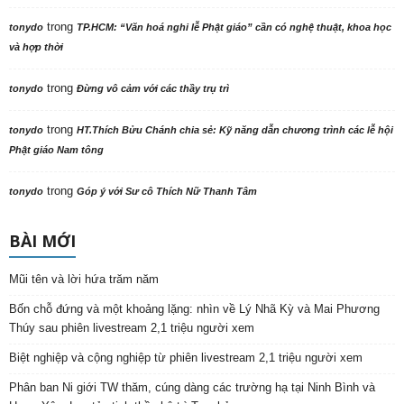
trong
tonydo
TP.HCM: “Văn hoá nghi lễ Phật giáo” cần có nghệ thuật, khoa học
và hợp thời
trong
tonydo
Đừng vô cảm với các thầy trụ trì
trong
tonydo
HT.Thích Bửu Chánh chia sẻ: Kỹ năng dẫn chương trình các lễ hội
Phật giáo Nam tông
trong
tonydo
Góp ý với Sư cô Thích Nữ Thanh Tâm
BÀI MỚI
Mũi tên và lời hứa trăm năm
Bốn chỗ đứng và một khoảng lặng: nhìn về Lý Nhã Kỳ và Mai Phương
Thúy sau phiên livestream 2,1 triệu người xem
Biệt nghiệp và cộng nghiệp từ phiên livestream 2,1 triệu người xem
Phân ban Ni giới TW thăm, cúng dàng các trường hạ tại Ninh Bình và