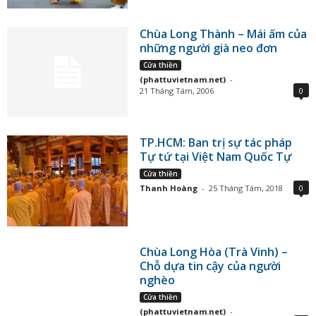
Chùa Long Thành – Mái ấm của
những người già neo đơn
Cửa thiền
(phattuvietnam.net)
-
21 Tháng Tám, 2006
0
TP.HCM: Ban trị sự tác pháp
Tự tứ tại Việt Nam Quốc Tự
Cửa thiền
Thanh Hoàng
-
25 Tháng Tám, 2018
0
Chùa Long Hòa (Trà Vinh) –
Chỗ dựa tin cậy của người
nghèo
Cửa thiền
(phattuvietnam.net)
-