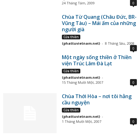
24 Tháng Tám, 2009
0
Chùa Từ Quang (Châu Đức, BR-
Vũng Tàu) – Mái ấm của những
người già
Cửa thiền
(phattuvietnam.net)
-
8 Tháng Sáu, 2008
0
Một ngày sống thiền ở Thiền
viện Trúc Lâm Đà Lạt
Cửa thiền
(phattuvietnam.net)
-
15 Tháng Mười Một, 2007
0
Chùa Thới Hòa – nơi tôi hằng
cầu nguyện
Cửa thiền
(phattuvietnam.net)
-
1 Tháng Mười Một, 2007
0