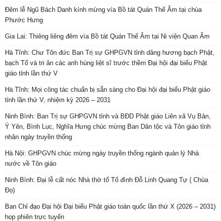
Đêm lễ Ngũ Bách Danh kính mừng vía Bồ tát Quán Thế Âm tại chùa
Phước Hưng
Gia Lai: Thiêng liêng đêm vía Bồ tát Quán Thế Âm tại Ni viện Quan Âm
Hà Tĩnh: Chư Tôn đức Ban Trị sự GHPGVN tỉnh dâng hương bạch Phật,
bạch Tổ và tri ân các anh hùng liệt sĩ trước thềm Đại hội đại biểu Phật
giáo tỉnh lần thứ V
Hà Tĩnh: Mọi công tác chuẩn bị sẵn sàng cho Đại hội đại biểu Phật giáo
tỉnh lần thứ V, nhiệm kỳ 2026 – 2031
Ninh Bình: Ban Trị sự GHPGVN tỉnh và BĐD Phật giáo Liên xã Vụ Bản,
Ý Yên, Bình Lục, Nghĩa Hưng chúc mừng Ban Dân tộc và Tôn giáo tỉnh
nhân ngày truyền thống
Hà Nội: GHPGVN chúc mừng ngày truyền thống ngành quản lý Nhà
nước về Tôn giáo
Ninh Bình: Đại lễ cất nóc Nhà thờ tổ Tổ đình Đỗ Linh Quang Tự ( Chùa
Đọ)
Ban Chỉ đạo Đại hội Đại biểu Phật giáo toàn quốc lần thứ X (2026 – 2031)
họp phiên trực tuyến