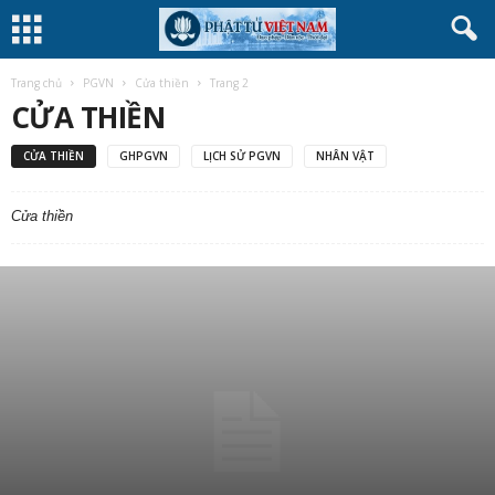
Trang chủ
PGVN
Cửa thiền
Trang 2
CỬA THIỀN
CỬA THIỀN
GHPGVN
LỊCH SỬ PGVN
NHÂN VẬT
Cửa thiền