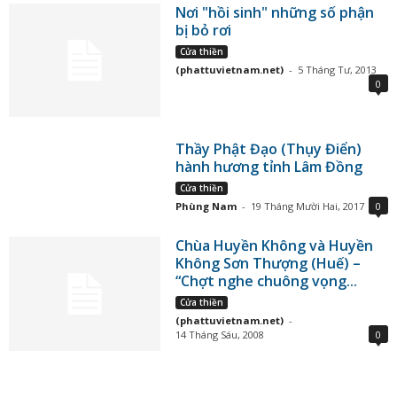
Nơi "hồi sinh" những số phận
bị bỏ rơi
Cửa thiền
(phattuvietnam.net)
-
5 Tháng Tư, 2013
0
Thầy Phật Đạo (Thụy Điển)
hành hương tỉnh Lâm Đồng
Cửa thiền
Phùng Nam
-
19 Tháng Mười Hai, 2017
0
Chùa Huyền Không và Huyền
Không Sơn Thượng (Huế) –
“Chợt nghe chuông vọng...
Cửa thiền
(phattuvietnam.net)
-
14 Tháng Sáu, 2008
0