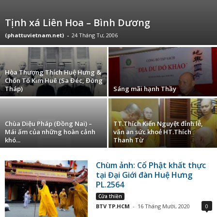
Tịnh xá Liên Hoa – Bình Dương
(phattuvietnam.net)
-
24 Tháng Tư, 2006
Hòa Thượng Thích Huệ Hưng &
Chốn Tổ Kim Huê (Sa Đéc, Đồng
Tháp)
Sáng mãi hạnh Thầy
Chùa Diệu Pháp (Đồng Nai) –
TT.Thích Kiến Nguyệt đỉnh lễ,
Mái ấm của những hoàn cảnh
vấn an sức khoẻ HT.Thích
khó...
Thanh Từ
Chùm ảnh: Cổ Phật khất thực
tại Đại Giới đàn Huệ Hưng
PL.2564
Cửa thiền
BTV TP.HCM
-
16 Tháng Mười, 2020
0