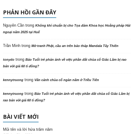
PHẢN HỒI GẦN ĐÂY
Nguyên Cần
trong
Không khí chuẩn bị cho Tọa đàm Khoa học Hoằng pháp Hải
ngoại năm 2025 tại Huế
Trần Minh
trong
Mở tranh Phật, cầu an trên bảo tháp Mandala Tây Thiên
trong
tonydo
Báo Tuổi trẻ phản ảnh về việc phần đất chùa cổ Giác Lâm bị rao
bán với giá 60 tỉ đồng?
trong
kennytruong
Vãn cảnh chùa cổ ngàn năm ở Triều Tiên
trong
kennytruong
Báo Tuổi trẻ phản ảnh về việc phần đất chùa cổ Giác Lâm bị
rao bán với giá 60 tỉ đồng?
BÀI VIẾT MỚI
Mũi tên và lời hứa trăm năm