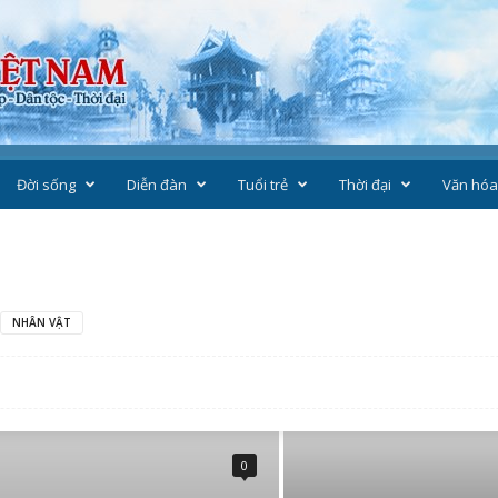
Đời sống
Diễn đàn
Tuổi trẻ
Thời đại
Văn hóa
NHÂN VẬT
0