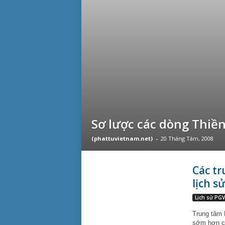
Sơ lược các dòng Thiề
(phattuvietnam.net)
-
20 Tháng Tám, 2008
Các tr
lịch s
Lịch sử PG
Trung tâm 
sớm hơn cả