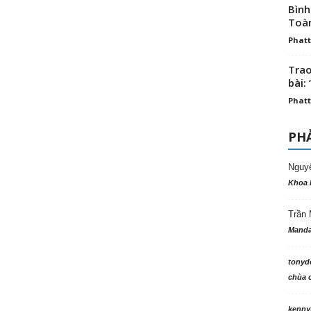
Bình
Toà
Phatt
Trao
bài: 
Phatt
PHẢ
Nguy
Khoa 
Trần 
Manda
tonyd
chùa c
kenny