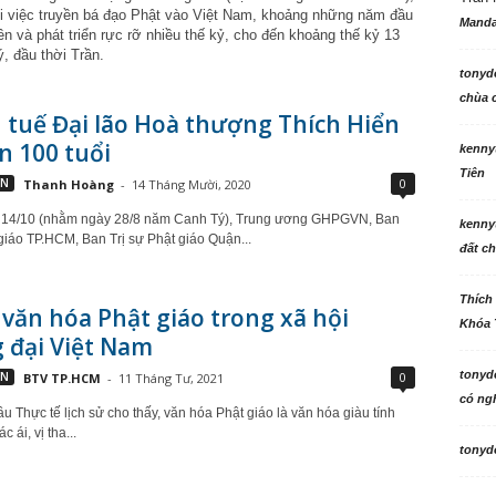
ới việc truyền bá đạo Phật vào Việt Nam, khoảng những năm đầu
Manda
n và phát triển rực rỡ nhiều thế kỷ, cho đến khoảng thế kỷ 13
ý, đầu thời Trần.
tonyd
chùa c
 tuế Đại lão Hoà thượng Thích Hiển
n 100 tuổi
kenny
Tiên
0
VN
Thanh Hoàng
-
14 Tháng Mười, 2020
 14/10 (nhằm ngày 28/8 năm Canh Tý), Trung ương GHPGVN, Ban
kenny
 giáo TP.HCM, Ban Trị sự Phật giáo Quận...
đất ch
Thích
 văn hóa Phật giáo trong xã hội
Khóa 
 đại Việt Nam
tonyd
0
VN
BTV TP.HCM
-
11 Tháng Tư, 2021
có ngh
u Thực tế lịch sử cho thấy, văn hóa Phật giáo là văn hóa giàu tính
 ái, vị tha...
tonyd