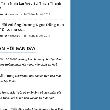
 Tâm Nhìn Lại Việc Sư Thích Thanh
n
uvietnam.net
-
14 Tháng Mười, 2019
 đổi với ông Dương Ngọc Dũng qua
“ Đi tu mà có...
uvietnam.net
-
15 Tháng Mười, 2019
N HỒI GẦN ĐÂY
ên Cần
trong
Không khí chuẩn bị cho Tọa đàm
học Hoằng pháp Hải ngoại năm 2025 tại Huế
Minh
trong
Mở tranh Phật, cầu an trên bảo tháp
la Tây Thiên
trong
o
Báo Tuổi trẻ phản ảnh về việc phần đất
ổ Giác Lâm bị rao bán với giá 60 tỉ đồng?
trong
truong
Vãn cảnh chùa cổ ngàn năm ở Triều