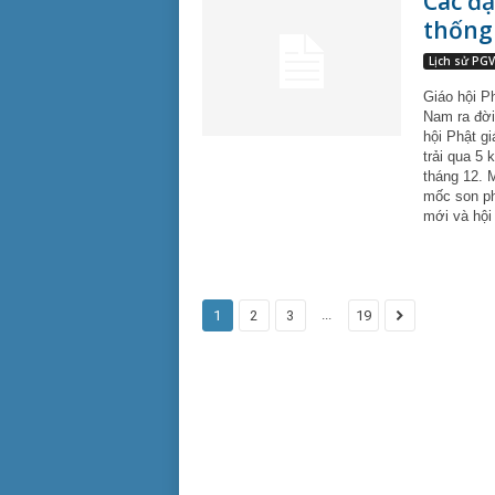
Các đạ
thống 
Lịch sử PG
Giáo hội Ph
Nam ra đời
hội Phật g
trải qua 5 
tháng 12. 
mốc son phá
mới và hội
...
1
2
3
19