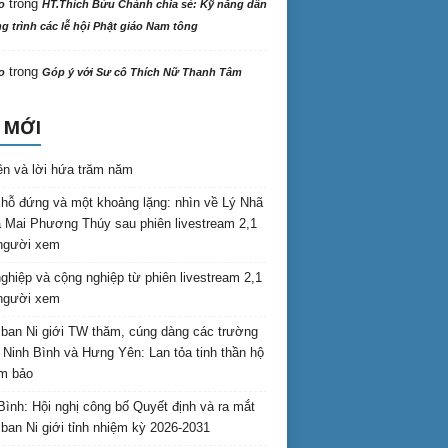
trong
o
HT.Thích Bửu Chánh chia sẻ: Kỹ năng dẫn
 trình các lễ hội Phật giáo Nam tông
trong
o
Góp ý với Sư cô Thích Nữ Thanh Tâm
 MỚI
ên và lời hứa trăm năm
hỗ đứng và một khoảng lặng: nhìn về Lý Nhã
 Mai Phương Thúy sau phiên livestream 2,1
 người xem
nghiệp và cộng nghiệp từ phiên livestream 2,1
 người xem
ban Ni giới TW thăm, cúng dàng các trường
i Ninh Bình và Hưng Yên: Lan tỏa tinh thần hộ
am bảo
Bình: Hội nghị công bố Quyết định và ra mắt
ban Ni giới tỉnh nhiệm kỳ 2026-2031