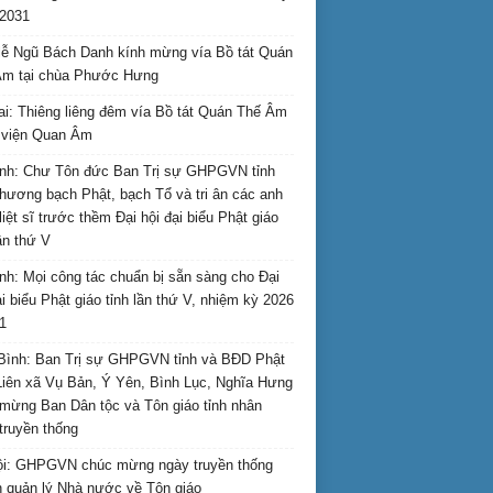
2031
ễ Ngũ Bách Danh kính mừng vía Bồ tát Quán
Âm tại chùa Phước Hưng
ai: Thiêng liêng đêm vía Bồ tát Quán Thế Âm
i viện Quan Âm
nh: Chư Tôn đức Ban Trị sự GHPGVN tỉnh
hương bạch Phật, bạch Tổ và tri ân các anh
liệt sĩ trước thềm Đại hội đại biểu Phật giáo
lần thứ V
nh: Mọi công tác chuẩn bị sẵn sàng cho Đại
ại biểu Phật giáo tỉnh lần thứ V, nhiệm kỳ 2026
1
Bình: Ban Trị sự GHPGVN tỉnh và BĐD Phật
Liên xã Vụ Bản, Ý Yên, Bình Lục, Nghĩa Hưng
mừng Ban Dân tộc và Tôn giáo tỉnh nhân
truyền thống
i: GHPGVN chúc mừng ngày truyền thống
 quản lý Nhà nước về Tôn giáo