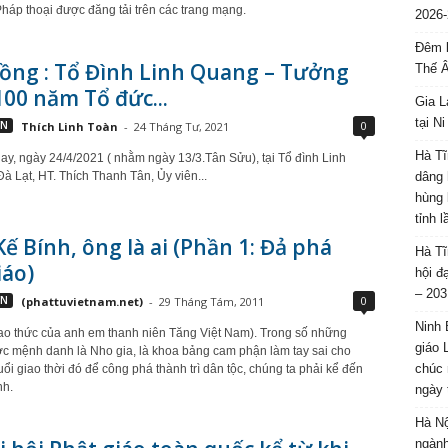
háp thoại được đăng tải trên các trang mạng.
2026-
Đêm l
ồng : Tổ Đình Linh Quang – Tưởng
Thế 
00 năm Tổ đức...
Gia L
tại N
0
VN
Thích Linh Toàn
-
24 Tháng Tư, 2021
Hà Tĩ
y, ngày 24/4/2021 ( nhằm ngày 13/3.Tân Sửu), tại Tổ đình Linh
dâng 
à Lạt, HT. Thích Thanh Tân, Ủy viên...
hùng 
tỉnh 
ế Bính, ông là ai (Phần 1: Đả phá
Hà Tĩ
iáo)
hội đ
– 203
0
VN
(phattuvietnam.net)
-
29 Tháng Tám, 2011
Ninh 
hao thức của anh em thanh niên Tăng Việt Nam). Trong số những
giáo 
c mệnh danh là Nho gia, là khoa bảng cam phận làm tay sai cho
chúc 
ổi giao thời đó để công phá thành trì dân tộc, chúng ta phải kể đến
nh.
ngày 
Hà Nộ
ngành