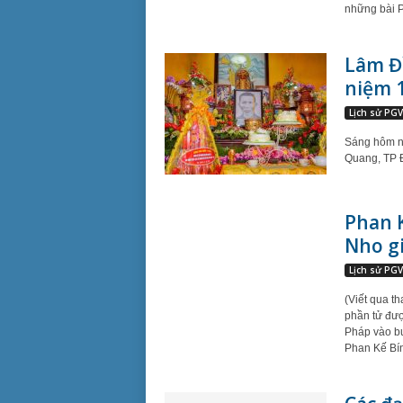
những bài P
Lâm Đ
niệm 1
Lịch sử PG
Sáng hôm na
Quang, TP Đ
Phan K
Nho g
Lịch sử PG
(Viết qua t
phần tử đượ
Pháp vào bu
Phan Kế Bí