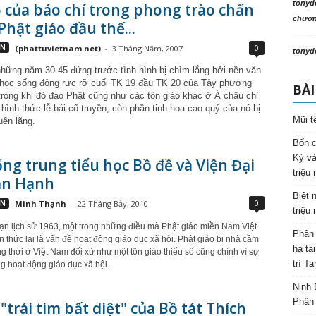
tonyd
ò của báo chí trong phong trào chấn
chương
hật giáo đầu thế...
0
VN
(phattuvietnam.net)
-
3 Tháng Năm, 2007
tonyd
những năm 30-45 đứng trước tình hình bị chìm lắng bởi nền văn
học sống động rực rỡ cuối TK 19 đầu TK 20 của Tây phương
BÀI
 trong khi đó đạo Phật cũng như các tôn giáo khác ở Á châu chỉ
 hình thức lễ bái cổ truyền, còn phần tinh hoa cao quý của nó bị
Mũi t
uên lãng.
Bốn c
Kỳ và
ng trung tiểu học Bồ đề và Viện Đại
triệu
ạn Hạnh
Biệt 
0
VN
Minh Thạnh
-
22 Tháng Bảy, 2010
triệu
n lịch sử 1963, một trong những điều mà Phật giáo miền Nam Việt
Phân 
 thức lại là vấn đề hoạt động giáo dục xã hội. Phật giáo bị nhà cầm
hạ tạ
 thời ở Việt Nam đối xử như một tôn giáo thiểu số cũng chính vì sự
trì T
ng hoạt động giáo dục xã hội.
Ninh 
Phân 
 "trái tim bất diệt" của Bồ tát Thích