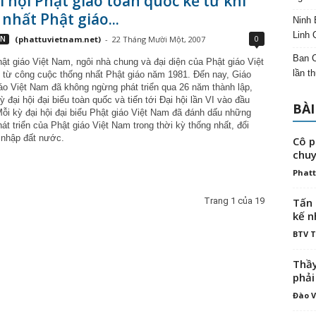
i hội Phật giáo toàn quốc kể từ khi
nhất Phật giáo...
Ninh 
Linh 
0
VN
(phattuvietnam.net)
-
22 Tháng Mười Một, 2007
Ban C
ật giáo Việt Nam, ngôi nhà chung và đại diện của Phật giáo Việt
lần t
 từ công cuộc thống nhất Phật giáo năm 1981. Đến nay, Giáo
iáo Việt Nam đã không ngừng phát triển qua 26 năm thành lập,
kỳ đại hội đại biểu toàn quốc và tiến tới Đại hội lần VI vào đầu
BÀI
Mỗi kỳ đại hội đại biểu Phật giáo Việt Nam đã đánh dấu những
t triển của Phật giáo Việt Nam trong thời kỳ thống nhất, đổi
 nhập đất nước.
Cô p
chuy
Phatt
Trang 1 của 19
Tấn 
kế n
BTV 
Thầy
phải
Đào V