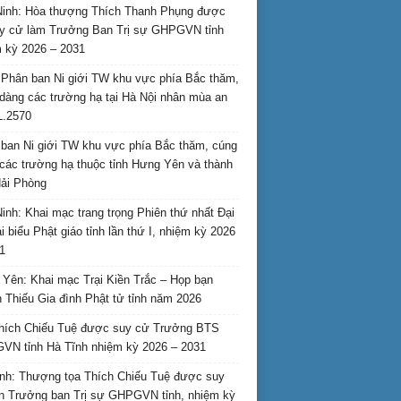
inh: Hòa thượng Thích Thanh Phụng được
uy cử làm Trưởng Ban Trị sự GHPGVN tỉnh
 kỳ 2026 – 2031
Phân ban Ni giới TW khu vực phía Bắc thăm,
dàng các trường hạ tại Hà Nội nhân mùa an
L.2570
ban Ni giới TW khu vực phía Bắc thăm, cúng
các trường hạ thuộc tỉnh Hưng Yên và thành
ải Phòng
inh: Khai mạc trang trọng Phiên thứ nhất Đại
ại biểu Phật giáo tỉnh lần thứ I, nhiệm kỳ 2026
1
Yên: Khai mạc Trại Kiền Trắc – Họp bạn
 Thiếu Gia đình Phật tử tỉnh năm 2026
hích Chiếu Tuệ được suy cử Trưởng BTS
N tỉnh Hà Tĩnh nhiệm kỳ 2026 – 2031
nh: Thượng tọa Thích Chiếu Tuệ được suy
n Trưởng ban Trị sự GHPGVN tỉnh, nhiệm kỳ