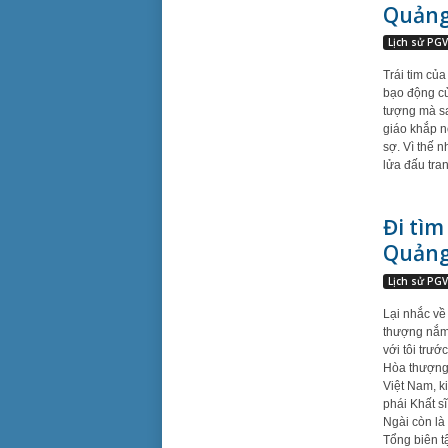
Quảng 
Lịch sử PG
Trái tim củ
bạo động củ
tượng mà sa
giáo khắp nơ
sợ. Vì thế 
lửa đấu tra
Đi tìm
Quảng 
Lịch sử PG
Lại nhắc vê
thượng nắm g
với tôi trươ
Hòa thượng hi
Việt Nam, k
phái Khất s
Ngài còn la
Tổng biên tâ