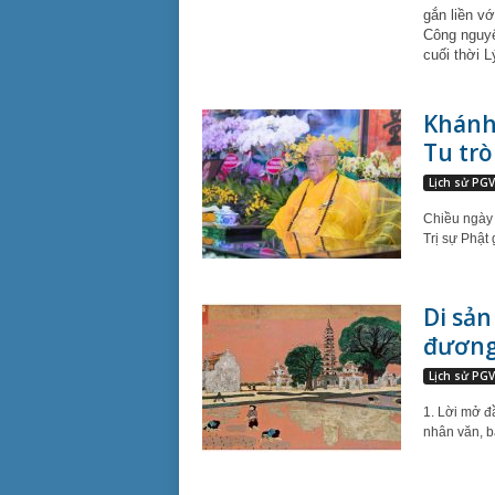
gắn liền v
Công nguyê
cuối thời L
Khánh
Tu trò
Lịch sử PG
Chiều ngày
Trị sự Phật
Di sản
đương
Lịch sử PG
1. Lời mở đầ
nhân văn, bác