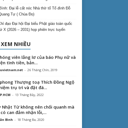
Bình: Đại lễ cất nóc Nhà thờ tổ Tổ đình Đỗ
Quang Tự ( Chùa Đọ)
hỉ đạo Đại hội Đại biểu Phật giáo toàn quốc
hứ X (2026 – 2031) họp phiên trực tuyến
 XEM NHIỀU
hóng viên lẳng lơ của báo Phụ nữ và
ện tình tiền, bản...
uvietnam.net
-
26 Tháng Chín, 2019
phong Thượng toạ Thích Đồng Ngộ
hiệm trụ trì và đặt đá...
TP.HCM
-
13 Tháng Bảy, 2022
 Nhật Từ không nên chối quanh mà
 có can đảm nhận lỗi,...
ăn Bình
-
18 Tháng Ba, 2020