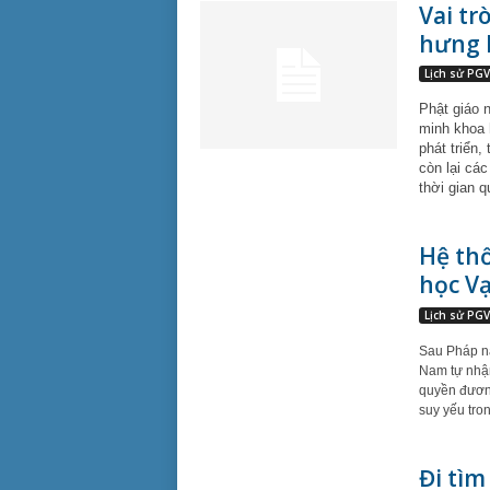
Vai tr
hưng P
Lịch sử PG
Phật giáo 
minh khoa 
phát triển,
còn lại các
thời gian q
Hệ thố
học V
Lịch sử PG
Sau Pháp nạ
Nam tự nhận
quyền đương
suy yếu tro
Đi tìm