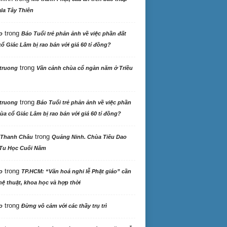
la Tây Thiên
trong
o
Báo Tuổi trẻ phản ảnh về việc phần đất
ổ Giác Lâm bị rao bán với giá 60 tỉ đồng?
trong
truong
Vãn cảnh chùa cổ ngàn năm ở Triều
trong
truong
Báo Tuổi trẻ phản ảnh về việc phần
ùa cổ Giác Lâm bị rao bán với giá 60 tỉ đồng?
trong
 Thanh Châu
Quảng Ninh. Chùa Tiêu Dao
Tu Học Cuối Năm
trong
o
TP.HCM: “Văn hoá nghi lễ Phật giáo” cần
ệ thuật, khoa học và hợp thời
trong
o
Đừng vô cảm với các thầy trụ trì