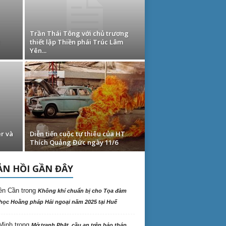
Trần Thái Tông với chủ trương
thiết lập Thiền phái Trúc Lâm
Yên...
r và
Diễn tiến cuộc tự thiêu của HT
Thích Quảng Đức ngày 11/6
N HỒI GẦN ĐÂY
ên Cần
trong
Không khí chuẩn bị cho Tọa đàm
học Hoằng pháp Hải ngoại năm 2025 tại Huế
Minh
trong
Mở tranh Phật, cầu an trên bảo tháp