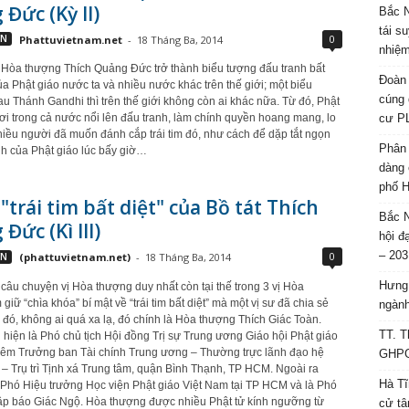
Đức (Kỳ II)
Bắc N
tái s
0
VN
Phattuvietnam.net
-
18 Tháng Ba, 2014
nhiệm
a Hòa thượng Thích Quảng Đức trở thành biểu tượng đấu tranh bất
Đoàn 
a Phật giáo nước ta và nhiều nước khác trên thế giới; một biểu
cúng 
u Thánh Gandhi thì trên thế giới không còn ai khác nữa. Từ đó, Phật
cư P
i trong cả nước nổi lên đấu tranh, làm chính quyền hoang mang, lo
nhiều người đã muốn đánh cắp trái tim đó, như cách để dặp tắt ngọn
Phân 
nh của Phật giáo lúc bấy giờ…
dàng 
phố H
 "trái tim bất diệt" của Bồ tát Thích
Bắc N
Đức (Kì III)
hội đ
– 203
0
VN
(phattuvietnam.net)
-
18 Tháng Ba, 2014
Hưng 
̀ câu chuyện vị Hòa thượng duy nhất còn tại thế trong 3 vị Hòa
iữ “chìa khóa” bí mật về “trái tim bất diệt” mà một vị sư đã chia sẻ
ngành
́c đó, không ai quá xa lạ, đó chính là Hòa thượng Thích Giác Toàn.
TT. T
ện là Phó chủ tịch Hội đồng Trị sự Trung ương Giáo hội Phật giáo
iêm Trưởng ban Tài chính Trung ương – Thường trực lãnh đạo hệ
GHPGV
ĩ – Trụ trì Tịnh xá Trung tâm, quận Bình Thạnh, TP HCM. Ngoài ra
Hà Tĩ
̀ Phó Hiệu trưởng Học viện Phật giáo Việt Nam tại TP HCM và là Phó
̣p báo Giác Ngộ. Hòa thượng được nhiều Phật tử kính ngưỡng từ
cử tâ