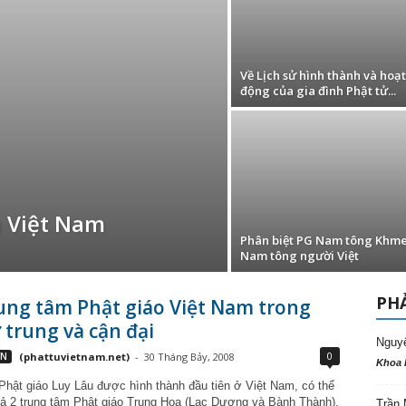
Về Lịch sử hình thành và hoạt
động của gia đình Phật tử...
n Việt Nam
Phân biệt PG Nam tông Khme
Nam tông người Việt
PHẢ
ung tâm Phật giáo Việt Nam trong
ử trung và cận đại
Nguy
0
VN
(phattuvietnam.net)
-
30 Tháng Bảy, 2008
Khoa 
Phật giáo Luy Lâu được hình thành đầu tiên ở Việt Nam, có thể
 2 trung tâm Phật giáo Trung Hoa (Lạc Dương và Bành Thành),
Trần 