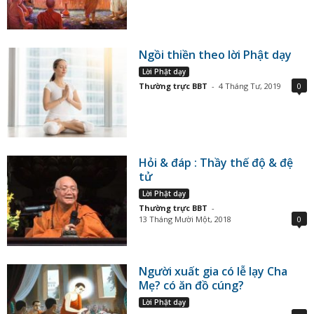
Ngồi thiền theo lời Phật dạy
Lời Phật dạy
Thường trực BBT
-
4 Tháng Tư, 2019
0
Hỏi & đáp : Thầy thế độ & đệ
tử
Lời Phật dạy
Thường trực BBT
-
13 Tháng Mười Một, 2018
0
Người xuất gia có lễ lạy Cha
Mẹ? có ăn đồ cúng?
Lời Phật dạy