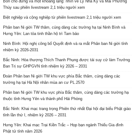
Bốn chỗ đứng và một khoảng lặng: nhìn về Lý Nhã Kỳ và Mai Phương
Thúy sau phiên livestream 2,1 triệu người xem
Biệt nghiệp và cộng nghiệp từ phiên livestream 2,1 triệu người xem
Phân ban Ni giới TW thăm, cúng dàng các trường hạ tại Ninh Bình và
Hưng Yên: Lan tỏa tinh thần hộ trì Tam bảo
Ninh Bình: Hội nghị công bố Quyết định và ra mắt Phân ban Ni giới tỉnh
nhiệm kỳ 2026-2031
Bắc Ninh: Hòa thượng Thích Thanh Phụng được tái suy cử làm Trưởng
Ban Trị sự GHPGVN tỉnh nhiệm kỳ 2026 – 2031
Đoàn Phân ban Ni giới TW khu vực phía Bắc thăm, cúng dàng các
trường hạ tại Hà Nội nhân mùa an cư PL.2570
Phân ban Ni giới TW khu vực phía Bắc thăm, cúng dàng các trường hạ
thuộc tỉnh Hưng Yên và thành phố Hải Phòng
Bắc Ninh: Khai mạc trang trọng Phiên thứ nhất Đại hội đại biểu Phật giáo
tỉnh lần thứ I, nhiệm kỳ 2026 – 2031
Hưng Yên: Khai mạc Trại Kiền Trắc – Họp bạn ngành Thiếu Gia đình
Phật tử tỉnh năm 2026