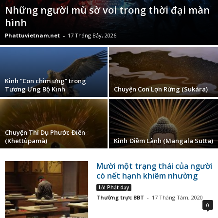
Những người mù sờ voi trong thời đại màn
hình
Phattuvietnam.net
-
17 Tháng Bảy, 2026
Kinh “Con chim ưng” trong
Tương Ưng Bộ Kinh
Chuyện Con Lợn Rừng (Sukàra)
Chuyện Thí Dụ Phước Ðiền
(Khettùpamà)
Kinh Ðiềm Lành (Mangala Sutta)
Mười một trạng thái của người
có nết hạnh khiêm nhường
Lời Phật dạy
Thường trực BBT
-
17 Tháng Tám, 2020
0