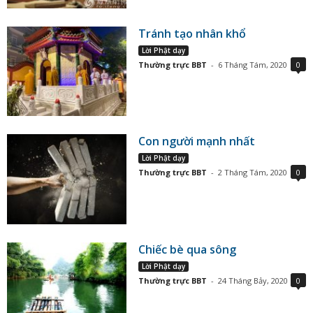
Tránh tạo nhân khổ
Lời Phật dạy
Thường trực BBT
-
6 Tháng Tám, 2020
0
Con người mạnh nhất
Lời Phật dạy
Thường trực BBT
-
2 Tháng Tám, 2020
0
Chiếc bè qua sông
Lời Phật dạy
Thường trực BBT
-
24 Tháng Bảy, 2020
0