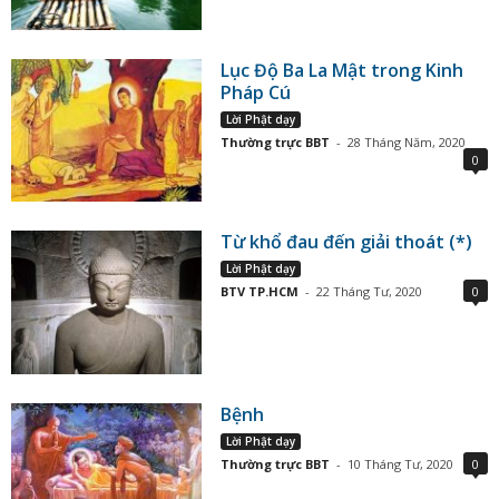
Lục Độ Ba La Mật trong Kinh
Pháp Cú
Lời Phật dạy
Thường trực BBT
-
28 Tháng Năm, 2020
0
Từ khổ đau đến giải thoát (*)
Lời Phật dạy
BTV TP.HCM
-
22 Tháng Tư, 2020
0
Bệnh
Lời Phật dạy
Thường trực BBT
-
10 Tháng Tư, 2020
0