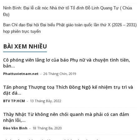
Ninh Bình: Đại lễ cất nóc Nhà thờ tổ Tổ đình Đỗ Linh Quang Tự ( Chùa
Đọ)
Ban Chỉ đạo Đại hội Đại biểu Phật giáo toàn quốc lần thứ X (2026 – 2031)
họp phiên trực tuyến
BÀI XEM NHIỀU
Cô phóng viên lẳng lơ của báo Phụ nữ và chuyện tình tiền,
bản...
Phattuvietnam.net
-
26 Tháng Chín, 2019
Tấn phong Thượng toạ Thích Đồng Ngộ kế nhiệm trụ trì và
đặt đá...
BTV TP.HCM
-
13 Tháng Bảy, 2022
Thầy Nhật Từ không nên chối quanh mà phải có can đảm
nhận lỗi,...
Đào Văn Bình
-
18 Tháng Ba, 2020