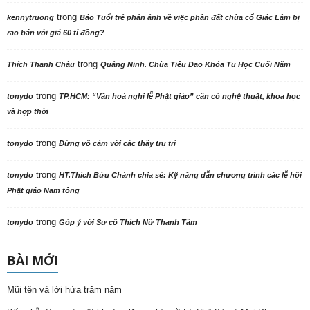
trong
kennytruong
Báo Tuổi trẻ phản ảnh về việc phần đất chùa cổ Giác Lâm bị
rao bán với giá 60 tỉ đồng?
trong
Thích Thanh Châu
Quảng Ninh. Chùa Tiêu Dao Khóa Tu Học Cuối Năm
trong
tonydo
TP.HCM: “Văn hoá nghi lễ Phật giáo” cần có nghệ thuật, khoa học
và hợp thời
trong
tonydo
Đừng vô cảm với các thầy trụ trì
trong
tonydo
HT.Thích Bửu Chánh chia sẻ: Kỹ năng dẫn chương trình các lễ hội
Phật giáo Nam tông
trong
tonydo
Góp ý với Sư cô Thích Nữ Thanh Tâm
BÀI MỚI
Mũi tên và lời hứa trăm năm