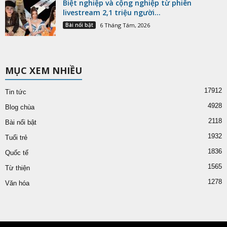
Biệt nghiệp và cộng nghiệp từ phiên
livestream 2,1 triệu người...
Bài nổi bật
6 Tháng Tám, 2026
MỤC XEM NHIỀU
17912
Tin tức
4928
Blog chùa
2118
Bài nổi bật
1932
Tuổi trẻ
1836
Quốc tế
1565
Từ thiện
1278
Văn hóa