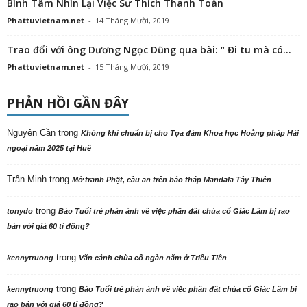
Bình Tâm Nhìn Lại Việc Sư Thích Thanh Toàn
Phattuvietnam.net
-
14 Tháng Mười, 2019
Trao đổi với ông Dương Ngọc Dũng qua bài: “ Đi tu mà có...
Phattuvietnam.net
-
15 Tháng Mười, 2019
PHẢN HỒI GẦN ĐÂY
Nguyên Cần
trong
Không khí chuẩn bị cho Tọa đàm Khoa học Hoằng pháp Hải
ngoại năm 2025 tại Huế
Trần Minh
trong
Mở tranh Phật, cầu an trên bảo tháp Mandala Tây Thiên
trong
tonydo
Báo Tuổi trẻ phản ảnh về việc phần đất chùa cổ Giác Lâm bị rao
bán với giá 60 tỉ đồng?
trong
kennytruong
Vãn cảnh chùa cổ ngàn năm ở Triều Tiên
trong
kennytruong
Báo Tuổi trẻ phản ảnh về việc phần đất chùa cổ Giác Lâm bị
rao bán với giá 60 tỉ đồng?