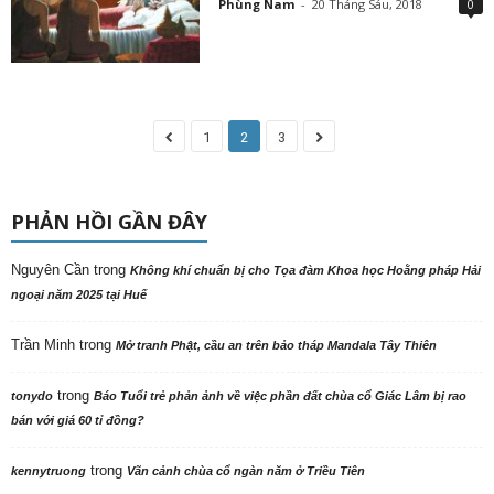
Phùng Nam
-
20 Tháng Sáu, 2018
0
1
2
3
PHẢN HỒI GẦN ĐÂY
Nguyên Cần
trong
Không khí chuẩn bị cho Tọa đàm Khoa học Hoằng pháp Hải
ngoại năm 2025 tại Huế
Trần Minh
trong
Mở tranh Phật, cầu an trên bảo tháp Mandala Tây Thiên
trong
tonydo
Báo Tuổi trẻ phản ảnh về việc phần đất chùa cổ Giác Lâm bị rao
bán với giá 60 tỉ đồng?
trong
kennytruong
Vãn cảnh chùa cổ ngàn năm ở Triều Tiên