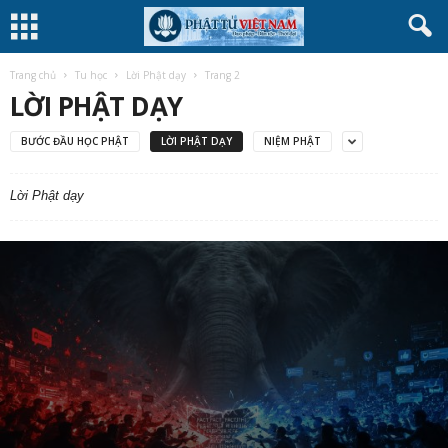
Trang chủ
Tu học
Lời Phật dạy
Trang 2
LỜI PHẬT DẠY
BƯỚC ĐẦU HỌC PHẬT
LỜI PHẬT DẠY
NIỆM PHẬT
Lời Phật dạy