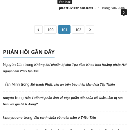
Văn học
(phattuvietnam.net)
-
5 Tháng Sáu, 2006
0
100
101
102
PHẢN HỒI GẦN ĐÂY
Nguyên Cần
trong
Không khí chuẩn bị cho Tọa đàm Khoa học Hoằng pháp Hải
ngoại năm 2025 tại Huế
Trần Minh
trong
Mở tranh Phật, cầu an trên bảo tháp Mandala Tây Thiên
trong
tonydo
Báo Tuổi trẻ phản ảnh về việc phần đất chùa cổ Giác Lâm bị rao
bán với giá 60 tỉ đồng?
trong
kennytruong
Vãn cảnh chùa cổ ngàn năm ở Triều Tiên