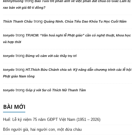
trong
kennytruong
Báo Tuổi trẻ phản ảnh về việc phần đất chùa cổ Giác Lâm bị
rao bán với giá 60 tỉ đồng?
trong
Thích Thanh Châu
Quảng Ninh. Chùa Tiêu Dao Khóa Tu Học Cuối Năm
trong
tonydo
TP.HCM: “Văn hoá nghi lễ Phật giáo” cần có nghệ thuật, khoa học
và hợp thời
trong
tonydo
Đừng vô cảm với các thầy trụ trì
trong
tonydo
HT.Thích Bửu Chánh chia sẻ: Kỹ năng dẫn chương trình các lễ hội
Phật giáo Nam tông
trong
tonydo
Góp ý với Sư cô Thích Nữ Thanh Tâm
BÀI MỚI
Huế: Lễ kỷ niệm 75 năm GĐPT Việt Nam (1951 – 2026)
Bốn người già, hai người con, một đứa cháu