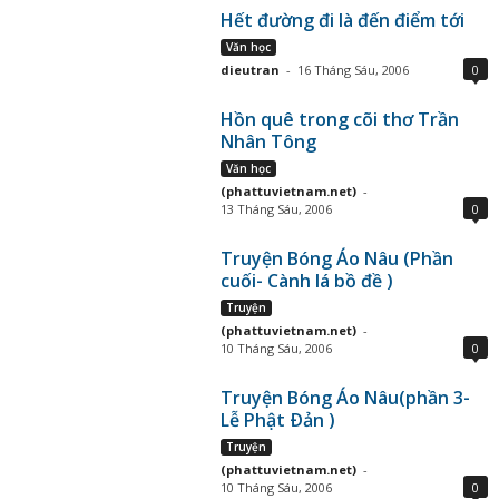
Hết đường đi là đến điểm tới
Văn học
dieutran
-
16 Tháng Sáu, 2006
0
Hồn quê trong cõi thơ Trần
Nhân Tông
Văn học
(phattuvietnam.net)
-
13 Tháng Sáu, 2006
0
Truyện Bóng Áo Nâu (Phần
cuối- Cành lá bồ đề )
Truyện
(phattuvietnam.net)
-
10 Tháng Sáu, 2006
0
Truyện Bóng Áo Nâu(phần 3-
Lễ Phật Ðản )
Truyện
(phattuvietnam.net)
-
10 Tháng Sáu, 2006
0