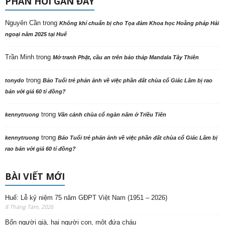
PHẢN HỒI GẦN ĐÂY
Nguyên Cần
trong
Không khí chuẩn bị cho Tọa đàm Khoa học Hoằng pháp Hải
ngoại năm 2025 tại Huế
Trần Minh
trong
Mở tranh Phật, cầu an trên bảo tháp Mandala Tây Thiên
trong
tonydo
Báo Tuổi trẻ phản ảnh về việc phần đất chùa cổ Giác Lâm bị rao
bán với giá 60 tỉ đồng?
trong
kennytruong
Vãn cảnh chùa cổ ngàn năm ở Triều Tiên
trong
kennytruong
Báo Tuổi trẻ phản ảnh về việc phần đất chùa cổ Giác Lâm bị
rao bán với giá 60 tỉ đồng?
BÀI VIẾT MỚI
Huế: Lễ kỷ niệm 75 năm GĐPT Việt Nam (1951 – 2026)
8 Tháng Tám, 2026
Bốn người già, hai người con, một đứa cháu