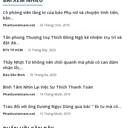
BÀI XEM NHIỀU
Cô phóng viên lẳng lơ của báo Phụ nữ và chuyện tình tiền,
bản...
Phattuvietnam.net
-
26 Tháng Chín, 2019
Tấn phong Thượng toạ Thích Đồng Ngộ kế nhiệm trụ trì và
đặt đá...
BTV TP.HCM
-
13 Tháng Bảy, 2022
Thầy Nhật Từ không nên chối quanh mà phải có can đảm
nhận lỗi,...
Đào Văn Bình
-
18 Tháng Ba, 2020
Bình Tâm Nhìn Lại Việc Sư Thích Thanh Toàn
Phattuvietnam.net
-
14 Tháng Mười, 2019
Trao đổi với ông Dương Ngọc Dũng qua bài: “ Đi tu mà có...
Phattuvietnam.net
-
15 Tháng Mười, 2019