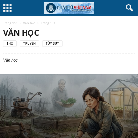
Trang chủ
Văn học
Trang 101
VĂN HỌC
THƠ
TRUYỆN
TÙY BÚT
Văn học