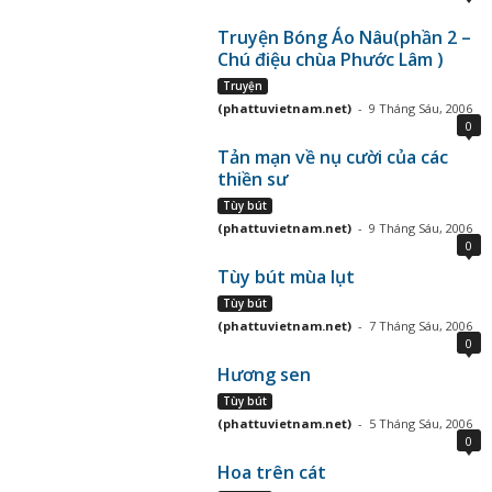
Truyện Bóng Áo Nâu(phần 2 –
Chú điệu chùa Phước Lâm )
Truyện
(phattuvietnam.net)
-
9 Tháng Sáu, 2006
0
Tản mạn về nụ cười của các
thiền sư
Tùy bút
(phattuvietnam.net)
-
9 Tháng Sáu, 2006
0
Tùy bút mùa lụt
Tùy bút
(phattuvietnam.net)
-
7 Tháng Sáu, 2006
0
Hương sen
Tùy bút
(phattuvietnam.net)
-
5 Tháng Sáu, 2006
0
Hoa trên cát