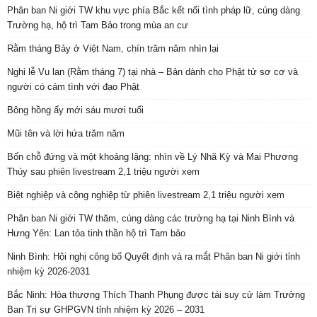
Phân ban Ni giới TW khu vực phía Bắc kết nối tình pháp lữ, cúng dàng
Trường hạ, hộ trì Tam Bảo trong mùa an cư
Rằm tháng Bảy ở Việt Nam, chín trăm năm nhìn lại
Nghi lễ Vu lan (Rằm tháng 7) tại nhà – Bản dành cho Phật tử sơ cơ và
người có cảm tình với đạo Phật
Bông hồng ấy mới sáu mươi tuổi
Mũi tên và lời hứa trăm năm
Bốn chỗ đứng và một khoảng lặng: nhìn về Lý Nhã Kỳ và Mai Phương
Thúy sau phiên livestream 2,1 triệu người xem
Biệt nghiệp và cộng nghiệp từ phiên livestream 2,1 triệu người xem
Phân ban Ni giới TW thăm, cúng dàng các trường hạ tại Ninh Bình và
Hưng Yên: Lan tỏa tinh thần hộ trì Tam bảo
Ninh Bình: Hội nghị công bố Quyết định và ra mắt Phân ban Ni giới tỉnh
nhiệm kỳ 2026-2031
Bắc Ninh: Hòa thượng Thích Thanh Phụng được tái suy cử làm Trưởng
Ban Trị sự GHPGVN tỉnh nhiệm kỳ 2026 – 2031