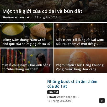
Một thế giới của cỏ dại và bùn đất
Phattuvietnam.net
-
16 Tháng Bảy, 2026
Mồng Năm tháng Năm và nỗi
Kiếp trước, tôi là người Sài Gòn:
nhớ quê của những người xa xứ
Mùi rau thơm và một tiếng...
“Em lễ chùa này” – bài kinh bằng
Phạm Thiên Thư: Tiếng Chuông
thơ nhẹ nhàng mà thấm...
Vọng Giữa Động Hoa Vàng
Những bước chân âm thầm
của Bồ Tát
Tùy bút
(phattuvietnam.net)
-
16 Tháng Sáu, 2006
0