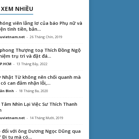
 XEM NHIỀU
hóng viên lẳng lơ của báo Phụ nữ và
ện tình tiền, bản...
uvietnam.net
-
26 Tháng Chín, 2019
phong Thượng toạ Thích Đồng Ngộ
hiệm trụ trì và đặt đá...
TP.HCM
-
13 Tháng Bảy, 2022
 Nhật Từ không nên chối quanh mà
 có can đảm nhận lỗi,...
ăn Bình
-
18 Tháng Ba, 2020
 Tâm Nhìn Lại Việc Sư Thích Thanh
n
uvietnam.net
-
14 Tháng Mười, 2019
 đổi với ông Dương Ngọc Dũng qua
“ Đi tu mà có...