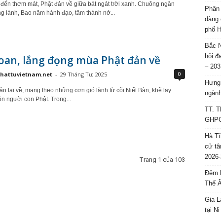
 đến thơm mát, Phật đản về giữa bát ngát trời xanh. Chuông ngân
Phân 
òng lành, Bao năm hành đạo, tâm thành nở...
dàng 
phố H
Bắc N
hội đ
oan, lắng đọng mùa Phật đản về
– 203
0
hattuvietnam.net
-
29 Tháng Tư, 2025
Hưng 
n lại về, mang theo những cơn gió lành từ cõi Niết Bàn, khẽ lay
ngành
n người con Phật. Trong...
TT. T
GHPGV
Hà Tĩ
cử tâ
2026-
Trang 1 của 103
Đêm l
Thế 
Gia L
tại N