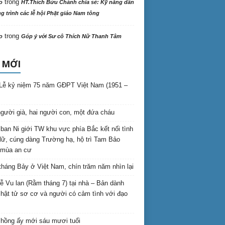
trong
o
HT.Thích Bửu Chánh chia sẻ: Kỹ năng dẫn
 trình các lễ hội Phật giáo Nam tông
trong
o
Góp ý với Sư cô Thích Nữ Thanh Tâm
 MỚI
Lễ kỷ niệm 75 năm GĐPT Việt Nam (1951 –
gười già, hai người con, một đứa cháu
ban Ni giới TW khu vực phía Bắc kết nối tình
lữ, cúng dàng Trường hạ, hộ trì Tam Bảo
 mùa an cư
háng Bảy ở Việt Nam, chín trăm năm nhìn lại
lễ Vu lan (Rằm tháng 7) tại nhà – Bản dành
hật tử sơ cơ và người có cảm tình với đạo
hồng ấy mới sáu mươi tuổi