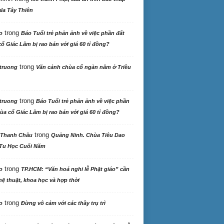
la Tây Thiên
trong
o
Báo Tuổi trẻ phản ảnh về việc phần đất
ổ Giác Lâm bị rao bán với giá 60 tỉ đồng?
trong
truong
Vãn cảnh chùa cổ ngàn năm ở Triều
trong
truong
Báo Tuổi trẻ phản ảnh về việc phần
ùa cổ Giác Lâm bị rao bán với giá 60 tỉ đồng?
trong
 Thanh Châu
Quảng Ninh. Chùa Tiêu Dao
Tu Học Cuối Năm
trong
o
TP.HCM: “Văn hoá nghi lễ Phật giáo” cần
ệ thuật, khoa học và hợp thời
trong
o
Đừng vô cảm với các thầy trụ trì