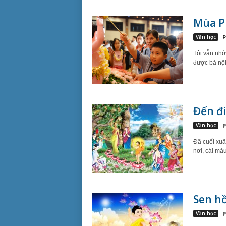
Mùa P
Văn học
P
Tôi vẫn nhớ 
được bà nội 
Đến đi
Văn học
P
Đã cuối xuâ
nơi, cái mà
Sen h
Văn học
P