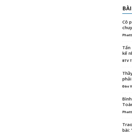
BÀI
Cô p
chuy
Phatt
Tấn 
kế n
BTV 
Thầy
phải
Đào V
Bình
Toà
Phatt
Trao
bài: 