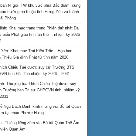
ban Ni giới TW khu vực phía Bắc thăm, cúng
các trường hạ thuộc tỉnh Hưng Yên và thành
ải Phòng
inh: Khai mạc trang trọng Phiên thứ nhất Đại
ại biểu Phật giáo tỉnh lần thứ I, nhiệm kỳ 2026
1
Yên: Khai mạc Trại Kiền Trắc – Họp bạn
 Thiếu Gia đình Phật tử tỉnh năm 2026
hích Chiếu Tuệ được suy cử Trưởng BTS
N tỉnh Hà Tĩnh nhiệm kỳ 2026 – 2031
nh: Thượng tọa Thích Chiếu Tuệ được suy
n Trưởng ban Trị sự GHPGVN tỉnh, nhiệm kỳ
2031
ễ Ngũ Bách Danh kính mừng vía Bồ tát Quán
Âm tại chùa Phước Hưng
ai: Thiêng liêng đêm vía Bồ tát Quán Thế Âm
i viện Quan Âm