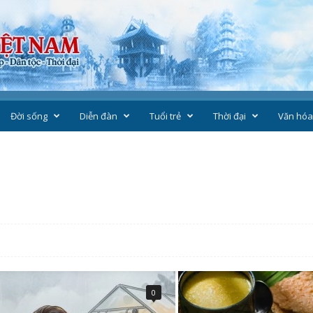
Đời sống
Diễn đàn
Tuổi trẻ
Thời đại
Văn hóa
0