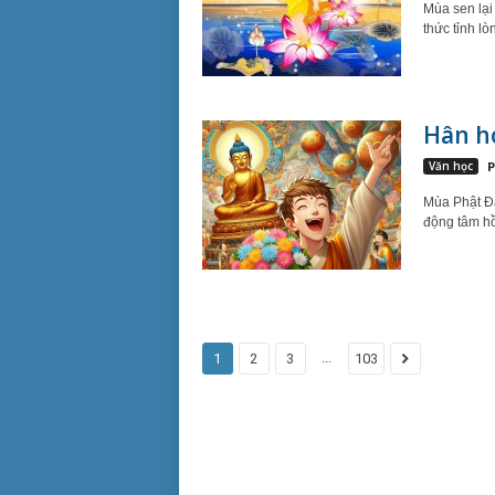
Mùa sen lại
thức tỉnh l
Hân h
Văn học
P
Mùa Phật Đả
động tâm hồ
...
1
2
3
103