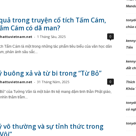
Manda
quả trong truyện cổ tích Tấm Cám,
tonyd
ắm Cám có dã man?
chùa c
0
hattuvietnam.net
-
1 Tháng Sáu, 2025
kenny
ích Tấm Cám là một trong những tác phẩm tiêu biểu của văn học dân
Tiên
am, phản ánh sâu sắc...
kenny
đất ch
lý buông xả và từ bi trong “Từ Bỏ”
0
hattuvietnam.net
-
31 Tháng Năm, 2025
Thích
Khóa 
 Bỏ” của Tường Vân là một bản thi kệ mang đậm tinh thần Phật giáo,
 nhìn thâm trầm...
tonyd
có ngh
tonyd
lý vô thường và sự tỉnh thức trong
Vội”