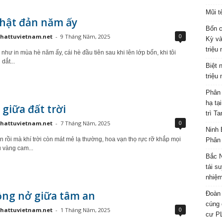
Mũi t
hật đản năm ấy
Bốn c
0
hattuvietnam.net
-
9 Tháng Năm, 2025
Kỳ và
triệu
như in mùa hè năm ấy, cái hè đầu tiên sau khi lên lớp bốn, khi tôi
dắt...
Biệt 
triệu
Phân 
hạ tạ
 giữa đất trời
trì T
0
hattuvietnam.net
-
7 Tháng Năm, 2025
Ninh 
n rồi mà khí trời còn mát mẻ lạ thường, hoa vạn thọ rực rỡ khắp mọi
Phân 
u vàng cam...
Bắc N
tái s
nhiệm
ồng nở giữa tâm an
Đoàn 
cúng 
0
hattuvietnam.net
-
1 Tháng Năm, 2025
cư P