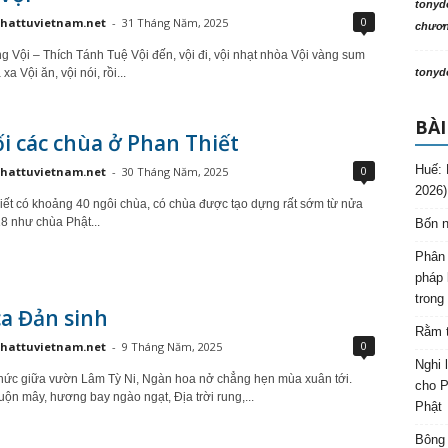
tonyd
0
hattuvietnam.net
-
31 Tháng Năm, 2025
chương
ng Vội – Thích Tánh Tuệ Vội đến, vội đi, vội nhạt nhòa Vội vàng sum
xa Vội ăn, vội nói, rồi...
tonyd
BÀI
i các chùa ở Phan Thiết
Huế: 
0
hattuvietnam.net
-
30 Tháng Năm, 2025
2026)
iết có khoảng 40 ngôi chùa, có chùa được tạo dựng rất sớm từ nửa
18 như chùa Phật...
Bốn n
Phân 
pháp 
trong
a Đản sinh
Rằm t
0
hattuvietnam.net
-
9 Tháng Năm, 2025
Nghi 
hức giữa vườn Lâm Tỳ Ni, Ngàn hoa nở chẳng hẹn mùa xuân tới.
cho P
uộn mây, hương bay ngào ngạt, Địa trời rung,...
Phật
Bông 