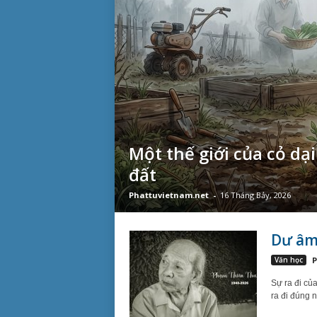
Một thế giới của cỏ dạ
đất
Phattuvietnam.net
-
16 Tháng Bảy, 2026
Dư âm
Văn học
P
Sự ra đi củ
ra đi đúng 