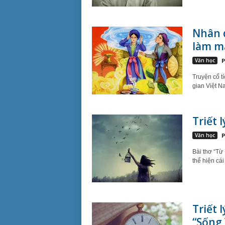
Nhân 
làm m
Văn học
P
Truyện cổ t
gian Việt N
Triết 
Văn học
P
Bài thơ “Từ
thể hiện cái
Triết 
“Sống 