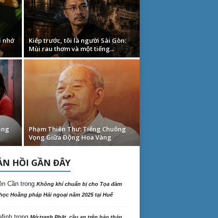
 nhớ
Kiếp trước, tôi là người Sài Gòn:
Mùi rau thơm và một tiếng...
ằng
Phạm Thiên Thư: Tiếng Chuông
Vọng Giữa Động Hoa Vàng
N HỒI GẦN ĐÂY
ên Cần
trong
Không khí chuẩn bị cho Tọa đàm
học Hoằng pháp Hải ngoại năm 2025 tại Huế
Minh
trong
Mở tranh Phật, cầu an trên bảo tháp