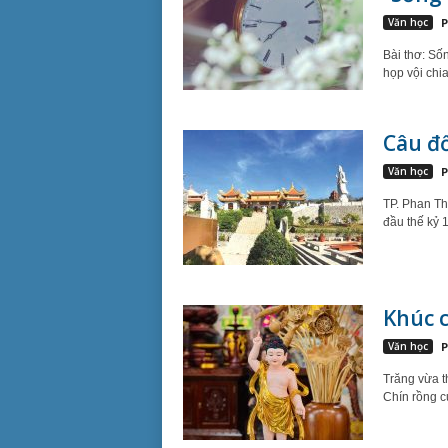
Văn học
P
Bài thơ: Số
họp vội chia 
Câu đố
Văn học
P
TP. Phan Th
đầu thế kỷ 
Khúc c
Văn học
P
Trăng vừa t
Chín rồng c