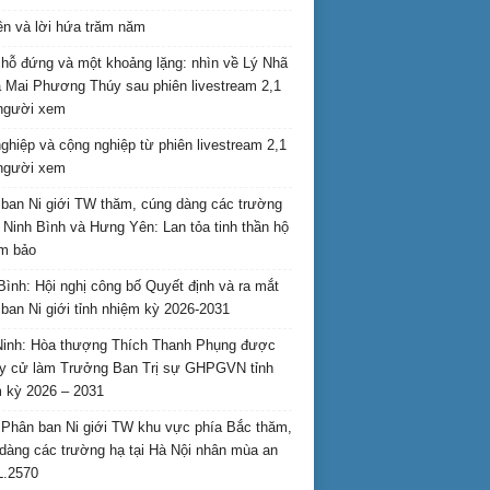
ên và lời hứa trăm năm
hỗ đứng và một khoảng lặng: nhìn về Lý Nhã
 Mai Phương Thúy sau phiên livestream 2,1
 người xem
nghiệp và cộng nghiệp từ phiên livestream 2,1
 người xem
ban Ni giới TW thăm, cúng dàng các trường
i Ninh Bình và Hưng Yên: Lan tỏa tinh thần hộ
am bảo
Bình: Hội nghị công bố Quyết định và ra mắt
ban Ni giới tỉnh nhiệm kỳ 2026-2031
inh: Hòa thượng Thích Thanh Phụng được
uy cử làm Trưởng Ban Trị sự GHPGVN tỉnh
 kỳ 2026 – 2031
Phân ban Ni giới TW khu vực phía Bắc thăm,
dàng các trường hạ tại Hà Nội nhân mùa an
L.2570