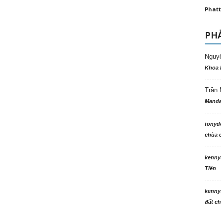
Phatt
PHẢ
Nguy
Khoa 
Trần 
Manda
tonyd
chùa c
kenny
Tiên
kenny
đất ch