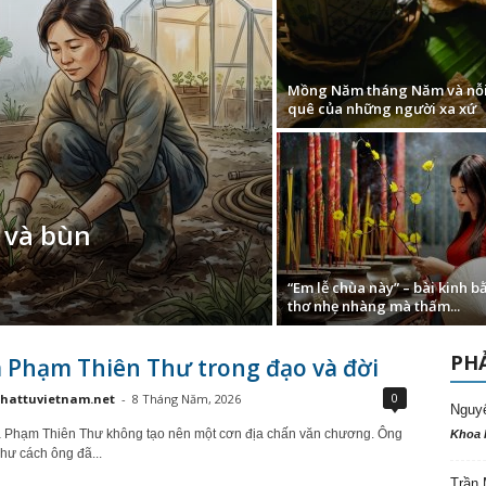
Mồng Năm tháng Năm và nỗi
quê của những người xa xứ
i và bùn
“Em lễ chùa này” – bài kinh b
thơ nhẹ nhàng mà thấm...
PHẢ
 Phạm Thiên Thư trong đạo và đời
0
hattuvietnam.net
-
8 Tháng Năm, 2026
Nguy
a Phạm Thiên Thư không tạo nên một cơn địa chấn văn chương. Ông
Khoa 
như cách ông đã...
Trần 