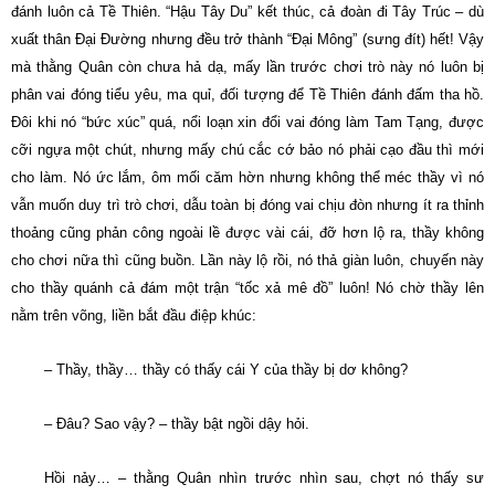
đánh luôn cả Tề Thiên. “Hậu Tây Du” kết thúc, cả đoàn đi Tây Trúc – dù
xuất thân Ðại Ðường nhưng đều trở thành “Ðại Mông” (sưng đít) hết! Vậy
mà thằng Quân còn chưa hả dạ, mấy lần trước chơi trò này nó luôn bị
phân vai đóng tiểu yêu, ma quỉ, đối tượng để Tề Thiên đánh đấm tha hồ.
Ðôi khi nó “bức xúc” quá, nổi loạn xin đổi vai đóng làm Tam Tạng, được
cỡi ngựa một chút, nhưng mấy chú cắc cớ bảo nó phải cạo đầu thì mới
cho làm. Nó ức lắm, ôm mối căm hờn nhưng không thể méc thầy vì nó
vẫn muốn duy trì trò chơi, dẫu toàn bị đóng vai chịu đòn nhưng ít ra thỉnh
thoảng cũng phản công ngoài lề được vài cái, đỡ hơn lộ ra, thầy không
cho chơi nữa thì cũng buồn. Lần này lộ rồi, nó thả giàn luôn, chuyến này
cho thầy quánh cả đám một trận “tốc xả mê đồ” luôn! Nó chờ thầy lên
nằm trên võng, liền bắt đầu điệp khúc:
– Thầy, thầy… thầy có thấy cái Y của thầy bị dơ không?
– Ðâu? Sao vậy? – thầy bật ngồi dậy hỏi.
Hồi nảy… – thằng Quân nhìn trước nhìn sau, chợt nó thấy sư