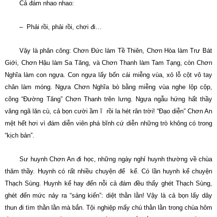
Cả đám nhao nhao:
– Phải rồi, phải rồi, chơi đi…
Vậy là phân công: Chơn Ðức làm Tề Thiên, Chơn Hòa làm Trư Bát
Giới, Chơn Hậu làm Sa Tăng, và Chơn Thanh làm Tam Tạng, còn Chơn
Nghĩa làm con ngựa. Con ngựa lấy bốn cái miễng vùa, xỏ lỗ cột vô tay
chân làm móng. Ngựa Chơn Nghĩa bò bằng miễng vùa nghe lộp cộp,
cõng “Ðường Tăng” Chơn Thanh trên lưng. Ngựa ngẫu hứng hất thầy
văng ngã lăn cù, cả bọn cười ầm ĩ rồi la hét rân trời! “Ðạo diễn” Chơn An
mệt hết hơi vì đám diễn viên phá bĩnh cứ diễn những trò không có trong
“kịch bản”.
Sư huynh Chơn An đi học, những ngày nghỉ huynh thường về chùa
thăm thầy. Huynh có rất nhiều chuyện để kể. Có lần huynh kể chuyện
Thạch Sùng. Huynh kể hay đến nỗi cả đám đều thấy ghét Thạch Sùng,
ghét đến mức nảy ra “sáng kiến”: diệt thằn lằn! Vậy là cả bọn lấy dây
thun đi tìm thằn lằn mà bắn. Tội nghiệp mấy chú thằn lằn trong chùa hôm