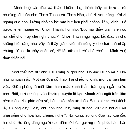
Minh Huệ cúi đầu xá thầy Thiện Thọ, thỉnh thầy đi trước, rồi
nhường lối luôn cho Chơn Thanh và Chơn Hòa, chú đi sau cùng. Khi đi
ngang qua con đường nhỏ có bờ râm bụt bên phải chánh điện, Minh Huệ
bước lẹ lên ngang với Chơn Thanh, hỏi nhỏ: “Lúc nãy thầy giám viện có
nói chỗ cho mấy chú nghỉ chưa?”. Chơn Thanh ngơ ngác lắc đầu, vì chú
không biết rằng như vậy là thầy giám viện đã đồng ý cho hai chú nhập
chúng. “Chắc là thầy quên đó, để lát nữa tui chỉ chỗ cho” – Minh Huệ
thân thiện nói.
Ngôi thất nơi sư ông Hải Tràng ở gọn nhỏ. Ðồ đạc lại có vẻ cũ kỹ
nhưng ngăn nắp. Một cái đơn gỗ thấp, hai chiếc tủ kinh, một cái bàn làm
việc. Giữa phòng là một tấm thảm màu xanh thẫm trải ngay ngắn trước
bàn Phật, nơi sư ông vẫn thường xuyên lễ lạy. Khách đến ngồi trên tấm
nệm mỏng đặt phía cửa sổ, bên chiếc bàn trà thấp. Sau khi các chú đảnh
lễ, sư ông dạy: “Mấy chú còn nhỏ, hãy ráng tu học, giữ gìn nội qui và
phải sống cho hòa hợp chúng, nghe!”. Nói xong, sư ông đưa tay xoa đầu
hai chú. Sư ông dáng người cao đậm từ hòa, gương mặt phúc hậu, bàn