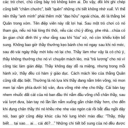
các trò chơi, chú cũng bày trò không kém ai. Do vậy, đôi khi ghi chép
cũng biết “châm chước”, biết “quên” những chi tiết không nhớ xuể. Vì thế
nên thầy “anh minh” phái thêm một “đạo hữu” ngoài chùa, đó là thằng bé
Quân trong xóm. Tên điệp viên này rất lợi hại. Sau một trò chơi có nó
tham gia, nếu nó hài lòng thì thôi, nếu các chú ỷ đông, phe nhà…chùa có
ăn gian chút đỉnh thì y như rằng sau khi “tòa” xử, nó còn khiếu kiện bổ
sung. Không bao giờ thầy thưởng kẹo bánh cho nó ngay sau khi nó méc,
sau đó vài ngày thầy mới kêu nó lại cho. Thầy làm như vậy là có chủ ý,
thầy không thưởng cho nó vì chuyện mách lẻo, mà “trả lương” cho nó vì
công tác làm gián điệp. Thầy không dạy dỗ ra miệng, nhưng trong mỗi
hành xử, thầy đều có hàm ý giáo dục. Cách mách lẻo của thằng Quân
cũng rất đặc biệt. Thường là nó lựa khi thầy đang nằm trên võng, nó mon
men lại nằm phía dưới bộ ván, đưa võng nhè nhẹ cho thầy. Cái bàn tay
nhem nhuốc đất cát của nó ban đầu thì nắm đầu võng chỗ chân thầy, sau
vài lượt đưa, bàn tay nó lần lần nắm xuống gần chân thầy hơn, cho đến
khi đụng chân thầy thì nó khều nhẹ nhẹ vào ngón cái rồi bắt đầu ngồi dậy
nói, bao giờ cũng điệp khúc câu hỏi lung khởi mào đầu: “Thầy, thầy
biết… tại sao… ai… cái đó?…” Những chi tiết bổ sung của nó đều được