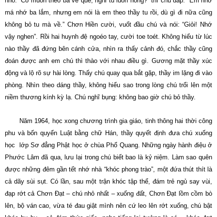
nhỏ: “Có muốn theo ba về quê, nghỉ tu luôn hông?” thì chú đáp: “Em nhớ
má nhớ ba lắm, nhưng em nói là em theo thầy tu rồi, dù gì đi nữa cũng
không bỏ tu mà về.” Chơn Hiền cười, vuốt đầu chú và nói: “Giỏi! Nhớ
vậy nghen”. Rồi hai huynh đệ ngoéo tay, cười toe toét. Không hiểu từ lúc
nào thầy đã đứng bên cánh cửa, nhìn ra thấy cảnh đó, chắc thầy cũng
đoán được anh em chú thì thào với nhau điều gì. Gương mặt thầy xúc
động và lộ rõ sự hài lòng. Thấy chú quay qua bắt gặp, thầy im lặng đi vào
phòng. Nhìn theo dáng thầy, không hiểu sao trong lòng chú trổi lên một
niềm thương kính kỳ lạ. Chú nghĩ bụng: không bao giờ chú bỏ thầy.
Năm 1964, học xong chương trình gia giáo, tinh thông hai thời công
phu và bốn quyển Luật bằng chữ Hán, thầy quyết định đưa chú xuống
học lớp Sơ đẳng Phật học ở chùa Phổ Quang. Những ngày hành điệu ở
Phước Lâm đã qua, lưu lại trong chú biết bao là kỷ niệm. Làm sao quên
được những đêm gần tết nhớ nhà “khóc phong trào”, một đứa thút thít là
cả dãy sùi sụt. Có lần, sau một trận khóc tập thể, đám trẻ ngủ say vùi,
đạp rớt cả Chơn Ðạt – chú nhỏ nhất – xuống đất, Chơn Ðạt lồm cồm bò
lên, bộ ván cao, vừa té đau giật mình nên cứ leo lên rớt xuống, chú bật