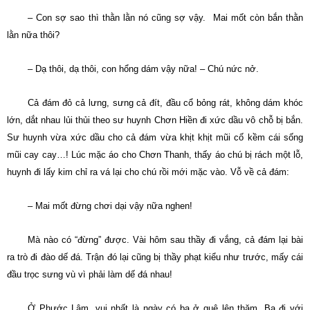
– Con sợ sao thì thằn lằn nó cũng sợ vậy. Mai mốt còn bắn thằn
lằn nữa thôi?
– Dạ thôi, dạ thôi, con hổng dám vậy nữa! – Chú nức nở.
Cả đám đỏ cả lưng, sưng cả đít, đầu cổ bỏng rát, không dám khóc
lớn, dắt nhau lủi thủi theo sư huynh Chơn Hiền đi xức dầu vô chỗ bị bắn.
Sư huynh vừa xức dầu cho cả đám vừa khịt khịt mũi cố kềm cái sống
mũi cay cay…! Lúc mặc áo cho Chơn Thanh, thấy áo chú bị rách một lỗ,
huynh đi lấy kim chỉ ra vá lại cho chú rồi mới mặc vào. Vỗ về cả đám:
– Mai mốt đừng chơi dại vậy nữa nghen!
Mà nào có “đừng” được. Vài hôm sau thầy đi vắng, cả đám lại bài
ra trò đi đào dế đá. Trận đó lại cũng bị thầy phạt kiểu như trước, mấy cái
đầu trọc sưng vù vì phải làm dế đá nhau!
Ở Phước Lâm, vui nhất là ngày có ba ở quê lên thăm. Ba đi với