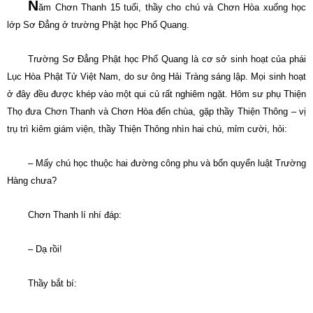
N
ăm Chơn Thanh 15 tuổi, thầy cho chú và Chơn Hòa xuống học
lớp Sơ Ðẳng ở trường Phật học Phổ Quang.
Trường Sơ Ðẳng Phật học Phổ Quang là cơ sở sinh hoạt của phái
Lục Hòa Phật Tử Việt
Nam
, do sư ông Hải Tràng sáng lập. Mọi sinh hoạt
ở đây đều được khép vào một qui củ rất nghiêm ngặt. Hôm sư phụ Thiện
Thọ đưa Chơn Thanh và Chơn Hòa đến chùa, gặp thầy Thiện Thông – vị
trụ trì kiêm giám viện, thầy Thiện Thông nhìn hai chú, mỉm cười, hỏi:
– Mấy chú học thuộc hai đường công phu và bốn quyển luật Trường
Hàng chưa?
Chơn Thanh lí nhí đáp:
– Dạ rồi!
Thầy bắt bí: