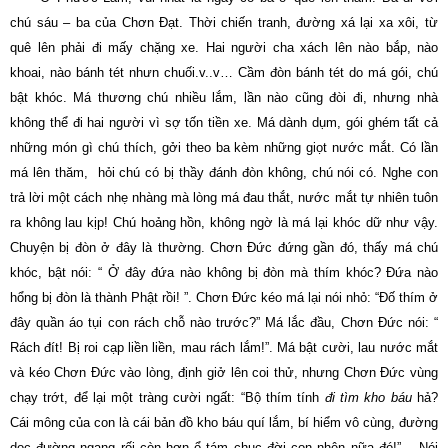
chú sáu – ba của Chơn Ðạt. Thời chiến tranh, đường xá lại xa xôi, từ
quê lên phải đi mấy chặng xe. Hai người cha xách lên nào bắp, nào
khoai, nào bánh tét nhưn chuối.v..v… Cầm đòn bánh tét do má gói, chú
bật khóc. Má thương chú nhiều lắm, lần nào cũng đòi đi, nhưng nhà
không thể đi hai người vì sợ tốn tiền xe. Má dành dụm, gói ghém tất cả
những món gì chú thích, gởi theo ba kèm những giọt nước mắt. Có lần
má lên thăm, hỏi chú có bị thầy đánh đòn không, chú nói có. Nghe con
trả lời một cách nhẹ nhàng mà lòng má đau thắt, nước mắt tự nhiên tuôn
ra không lau kịp! Chú hoảng hồn, không ngờ là má lại khóc dữ như vậy.
Chuyện bị đòn ở đây là thường. Chơn Ðức đứng gần đó, thấy má chú
khóc, bật nói: “ Ở đây đứa nào không bị đòn mà thím khóc? Ðứa nào
hổng bị đòn là thành Phật rồi! ”. Chơn Ðức kéo má lại nói nhỏ: “Ðố thím ở
đây quần áo tụi con rách chỗ nào trước?” Má lắc đầu, Chơn Ðức nói: “
Rách đít! Bị roi cạp liền liền, mau rách lắm!”. Má bật cười, lau nước mắt
và kéo Chơn Ðức vào lòng, định giở lên coi thử, nhưng Chơn Ðức vùng
chạy trớt, để lại một tràng cười ngất: “Bộ thím tính
đi tìm kho báu
hả?
Cái mông của con là cái bản đồ kho báu quí lắm, bí hiểm vô cùng, đường
dọc đường ngang rối còn hơn ổ tám chục đời con nhện nữa đó!”… Nói