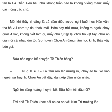
tên là
Ðả Thần Tiên
hầu như không tuần nào là không “viếng thăm” mấy
cái mông các chú.
Mỗi khi thầy đi vắng là cả đám điệu được nghỉ buổi học Hán văn,
tha hồ vui chơi tự do, thoải mái. Hôm nay trời mưa, không ra ngoài chạy
giỡn được, không biết làm gì, mấy chú tụ tập lại chơi trò vật tay, chơi ăn
gian rồi cải nhau ỏm tỏi. Sư huynh Chơn An đang nằm học kinh, thấy vậy
bèn gọi:
– Ðứa nào nghe kể chuyện Tề Thiên hông?
– N..g..h..e..! – Cả đám reo lên mừng rỡ, chạy ào lại, xô vào
người sư huynh. Chơn An bật dậy, dàn xếp đám nhốn nháo:
– Ngồi im đàng hoàng, huynh kể. Bữa hổm tới đâu rồi?
– Tới chỗ Tề Thiên khoe cái áo cà sa với Kim Trì trưởng lão…