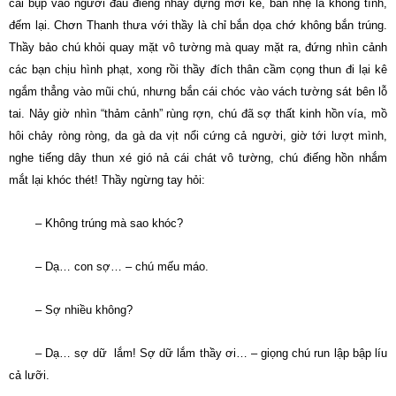
cái bụp vào người đau điếng nhảy dựng mới kể, bắn nhẹ là không tính,
đếm lại. Chơn Thanh thưa với thầy là chỉ bắn dọa chớ không bắn trúng.
Thầy bảo chú khỏi quay mặt vô tường mà quay mặt ra, đứng nhìn cảnh
các bạn chịu hình phạt, xong rồi thầy đích thân cầm cọng thun đi lại kê
ngắm thẳng vào mũi chú, nhưng bắn cái chóc vào vách tường sát bên lỗ
tai. Nảy giờ nhìn “thảm cảnh” rùng rợn, chú đã sợ thất kinh hồn vía, mồ
hôi chảy ròng ròng, da gà da vịt nổi cứng cả người, giờ tới lượt mình,
nghe tiếng dây thun xé gió nả cái chát vô tường, chú điếng hồn nhắm
mắt lại khóc thét! Thầy ngừng tay hỏi:
– Không trúng mà sao khóc?
– Dạ… con sợ… – chú mếu máo.
– Sợ nhiều không?
– Dạ… sợ dữ lắm! Sợ dữ lắm thầy ơi… – giọng chú run lập bập líu
cả lưỡi.