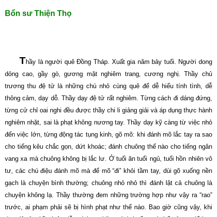
Bổn sư Thiện Thọ
T
hầy là người quê Ðồng Tháp. Xuất gia năm bảy tuổi. Người dong
dỏng cao, gầy gò, gương mặt nghiêm trang, cương nghị. Thầy chủ
trương thu đệ tử là những chú nhỏ cùng quê để dễ hiểu tính tình, dễ
thông cảm, dạy dỗ. Thầy dạy đệ tử rất nghiêm. Từng cách đi dáng đứng,
từng cử chỉ oai nghi đều được thầy chi li giảng giải và áp dụng thực hành
nghiêm nhặt, sai là phạt không nương tay. Thầy dạy kỹ càng từ việc nhỏ
đến việc lớn, từng động tác tụng kinh, gõ mõ: khi đánh mõ lắc tay ra sao
cho tiếng kêu chắc gọn, dứt khoác; đánh chuông thế nào cho tiếng ngân
vang xa mà chuông không bị lắc lư. Ở tuổi ăn tuổi ngủ, tuổi hồn nhiên vô
tư, các chú điệu đánh mõ mà để mõ “đi” khỏi tầm tay, dùi gõ xuống nền
gạch là chuyện bình thường; chuông nhỏ nhỏ thì đánh lật cả chuông là
chuyện không lạ. Thầy thường đem những trường hợp như vậy ra “rao”
trước, ai phạm phải sẽ bị hình phạt như thế nào. Bao giờ cũng vậy, khi