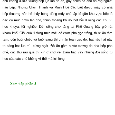
chú không được xuống bếp lục lạo đồ ăn, gây phiền hà cho những người
nấu bếp. Nhưng Chơn Thanh và Minh Huệ đặc biệt được mấy cô nhà
bếp thương nên hễ thấy bóng dáng mấy chú lấp ló gần khu vực bếp là
các cô múc cơm lên cho, thỉnh thoảng khuấy bột bồi dưỡng các chú vì
học khuya, tội nghiệp! Ðời sống chư tăng tại Phổ Quang bấy giờ rất
kham khổ. Giờ quả đường trưa mới có cơm pha gạo trắng, thức ăn tàm
tạm, còn buổi chiều và buổi sáng thì chỉ ăn toàn gạo đỏ, hạt nào hạt nấy
to bằng hạt lúa mì, cứng ngắt. Ðồ ăn gồm nước tương do nhà bếp pha
chế, các thứ rau quả thì xin ở chợ về. Ðạm bạc vậy nhưng đời sống tu
học của các chú không vì thế mà lơi lỏng.
Xem tiếp phần 3