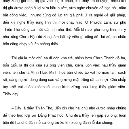
thầy đang gọi chú thị giả vào. Lệ ở chùa, khi thầy trò chuyện, nhiều khi
thị giả được phép ở lại vừa hầu nước, vừa nghe chuyện để học hỏi, nắm
bắt công việc, nhưng cũng có lúc thị giả phải đi ra ngoài để giữ phép,
đến khi nghe thầy rung linh thì mới chạy vào. Ở Phước Lâm, sư phụ
Thiện Thọ cũng có một cái linh như thế. Mỗi khi sư phụ rung linh, thì y
như rằng Chơn Hậu dù đang làm bất kỳ việc gì cũng để lại đó, ba chân
bốn cẳng chạy vù lên phòng thầy.
Thị giả là một chú sa di còn khá trẻ, nhỉnh hơn Chơn Thanh độ ba,
bốn tuổi, là thị giả của sư ông viện chủ, kiêm luôn việc hầu thầy giám
viện, tên chú là Minh Huệ. Minh Huệ bận chiếc áo vạt hò màu lam sạch
sẽ, dáng người dong dỏng cao và gương mặt trông rất lanh lợi. Chú chắp
tay khẽ cúi chào khách rồi cung kính đứng sau lưng thầy giám viện.
Thầy dạy:
– Ðây là thầy Thiện Thọ, đến xin cho hai chú nhỏ được nhập chúng
để theo học lớp Sơ Ðẳng Phật học. Chú đưa thầy lên gặp sư ông, luôn
tiện để hai chú đảnh lễ sư ông trước khi xuống đảnh lễ đại chúng.