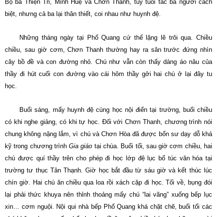
Bộ ba Thiện Tri, Minh Huệ và Chơn Thanh, tuy tuổi tác ba người cách
biệt, nhưng cả ba lại thân thiết, coi nhau như huynh đệ.
Những tháng ngày tại Phổ Quang cứ thế lặng lẽ trôi qua. Chiều
chiều, sau giờ cơm, Chơn Thanh thường hay ra sân trước đứng nhìn
cây bồ đề và con đường nhỏ. Chú như vẫn còn thấy dáng áo nâu của
thầy đi hút cuối con đường vào cái hôm thầy gởi hai chú ở lại đây tu
học.
Buổi sáng, mấy huynh đệ cùng học nội điển tại trường, buổi chiều
có khi nghe giảng, có khi tự học. Ðối với Chơn Thanh, chương trình nói
chung không nặng lắm, vì chú và Chơn Hòa đã được bổn sư dạy dỗ khá
kỹ trong chương trình
Gia giáo
tại chùa. Buổi tối, sau giờ cơm chiều, hai
chú được quí thầy trên cho phép đi học lớp đệ lục bổ túc văn hóa tại
trường tư thục Tân Thạnh. Giờ học bắt đầu từ sáu giờ và kết thúc lúc
chín giờ. Hai chú ăn chiều qua loa rồi xách cặp đi học. Tối về, bụng đói
lại phải thức khuya nên thỉnh thoảng mấy chú “lai vãng” xuống bếp lục
xin… cơm nguội. Nội qui nhà bếp Phổ Quang khá chặt chẽ, buổi tối các