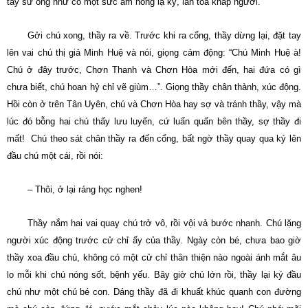
tay sư ông như có một sức ấm nóng lạ kỳ, lan tỏa khắp người.
Gởi chú xong, thầy ra về. Trước khi ra cổng, thầy dừng lại, đặt tay
lên vai chú thị giả Minh Huệ và nói, giọng cảm động: “Chú Minh Huệ à!
Chú ở đây trước, Chơn Thanh và Chơn Hòa mới đến, hai đứa có gì
chưa biết, chú hoan hỷ chỉ vẽ giùm…”. Giọng thầy chân thành, xúc động.
Hồi còn ở trên Tân Uyên, chú và Chơn Hòa hay sợ và tránh thầy, vậy mà
lúc đó bỗng hai chú thấy lưu luyến, cứ luấn quấn bên thầy, sợ thầy đi
mất! Chú theo sát chân thầy ra đến cổng, bất ngờ thầy quay qua ký lên
đầu chú một cái, rồi nói:
– Thôi, ở lại ráng học nghen!
Thầy nắm hai vai quay chú trở vô, rồi vội vả bước nhanh. Chú lặng
người xúc động trước cử chỉ ấy của thầy. Ngày còn bé, chưa bao giờ
thầy xoa đầu chú, không có một cử chỉ thân thiện nào ngoài ánh mắt âu
lo mỗi khi chú nóng sốt, bệnh yếu. Bây giờ chú lớn rồi, thầy lại ký đầu
chú như một chú bé con. Dáng thầy đã đi khuất khúc quanh con đường