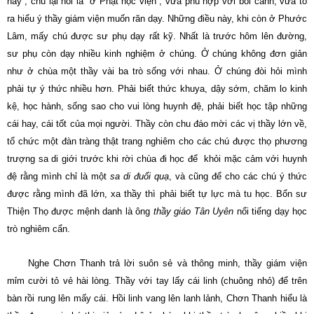
này”, chú lại nói là “ở Phật học viện”, vừa phù hợp với bối cảnh, vừa tỏ
ra hiểu ý thầy giám viện muốn răn dạy. Những điều này, khi còn ở Phước
Lâm, mấy chú được sư phụ dạy rất kỹ. Nhất là trước hôm lên đường,
sư phụ còn dạy nhiều kinh nghiệm ở chúng. Ở chúng không đơn giản
như ở chùa một thầy vài ba trò sống với nhau. Ở chúng đòi hỏi mình
phải tự ý thức nhiều hơn. Phải biết thức khuya, dậy sớm, chăm lo kinh
kệ, học hành, sống sao cho vui lòng huynh đệ, phải biết học tập những
cái hay, cái tốt của mọi người. Thầy còn chu đáo mời các vị thầy lớn về,
tổ chức một đàn tràng thật trang nghiêm cho các chú được thọ phương
trượng sa di giới trước khi rời chùa đi học để khỏi mặc cảm với huynh
đệ rằng mình chỉ là một
sa di đuổi quạ
, và cũng để cho các chú ý thức
được rằng mình đã lớn, xa thầy thì phải biết tự lực mà tu học. Bổn sư
Thiện Thọ được mệnh danh là ông
thầy giáo Tân Uyên
nổi tiếng dạy học
trò nghiêm cẩn.
Nghe Chơn Thanh trả lời suôn sẻ và thông minh, thầy giám viện
mỉm cười tỏ vẻ hài lòng. Thầy với tay lấy cái linh (chuông nhỏ) để trên
bàn rồi rung lên mấy cái. Hồi linh vang lên lanh lảnh, Chơn Thanh hiểu là