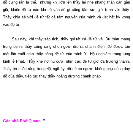
dỗ cứng rắn là thế, nhưng khi lớn lên thầy lại nhẹ nhàng thân cận gần
gũi, khiến đệ tử nào khi có vấn đề gì cũng tâm sự, giải trình với thầy.
Thầy chia sẻ với đệ tử tất cả tâm nguyện của mình và đặt hết kỳ vọng
vào đệ tử.
Sau này, khi thầy sắp tịch, thầy gọi tất cả đệ tử về. Dù thân mang
trọng bệnh, thầy cũng ráng cho người dìu ra chánh điện, để được tận
mắt lần cuối nhìn thấy hàng đệ tử của mình Y Hậu nghiêm trang tụng
kinh lễ Phật. Thầy khẻ nở nụ cười nhìn các đệ tử giờ đã trưởng thành.
Thầy tin chắc rằng trong đội ngũ ấy, rồi sẽ có người không phụ công dạy
dỗ của thầy, tiếp tục thay thầy hoằng dương chánh pháp.
^
Góc nhỏ Phổ Quang