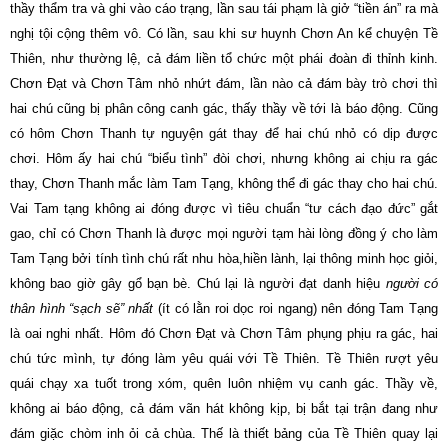
thầy thẩm tra và ghi vào cáo trạng, lần sau tái phạm là giở “tiền án” ra mà
nghị tội cộng thêm vô. Có lần, sau khi sư huynh Chơn An kể chuyện Tề
Thiên, như thường lệ, cả đám liền tổ chức một phái đoàn đi thỉnh kinh.
Chơn Ðạt và Chơn Tâm nhỏ nhứt đám, lần nào cả đám bày trò chơi thì
hai chú cũng bị phân công canh gác, thấy thầy về tới là báo động. Cũng
có hôm Chơn Thanh tự nguyện gát thay để hai chú nhỏ có dịp được
chơi. Hôm ấy hai chú “biểu tình” đòi chơi, nhưng không ai chịu ra gác
thay, Chơn Thanh mắc làm Tam Tạng, không thể đi gác thay cho hai chú.
Vai Tam tạng không ai đóng được vì tiêu chuẩn “tư cách đạo đức” gắt
gao, chỉ có Chơn Thanh là được mọi người tạm hài lòng đồng ý cho làm
Tam Tạng bởi tính tình chú rất nhu hòa,hiền lành, lại thông minh học giỏi,
không bao giờ gây gổ bạn bè. Chú lại là người đạt danh hiệu
người có
thân hình “sạch sẽ” nhất
(ít có lằn roi dọc roi ngang) nên đóng Tam Tạng
là oai nghi nhất. Hôm đó Chơn Ðạt và Chơn Tâm phụng phịu ra gác, hai
chú tức mình, tự đóng làm yêu quái với Tề Thiên. Tề Thiên rượt yêu
quái chạy xa tuốt trong xóm, quên luôn nhiệm vụ canh gác. Thầy về,
không ai báo động, cả đám vãn hát không kịp, bị bắt tại trận đang như
đám giặc chòm inh ỏi cả chùa. Thế là thiết bảng của Tề Thiên quay lại