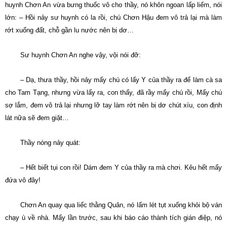
huynh Chơn An vừa bưng thuốc vô cho thầy, nó khôn ngoan lấp liếm, nói
lớn: – Hồi nảy sư huynh có la rồi, chú Chơn Hậu đem vô trả lại mà làm
rớt xuống đất, chỗ gần lu nước nên bị dơ…
Sư huynh Chơn An nghe vậy, vội nói đỡ:
– Dạ, thưa thầy, hồi nảy mấy chú có lấy Y của thầy ra để làm cà sa
cho Tam Tạng, nhưng vừa lấy ra, con thấy, đã rầy mấy chú rồi, Mấy chú
sợ lắm, đem vô trả lại nhưng lỡ tay làm rớt nên bị dơ chút xíu, con định
lát nữa sẽ đem giặt…
Thầy nóng nảy quát:
– Hết biết tụi con rồi! Dám đem Y của thầy ra mà chơi. Kêu hết mấy
đứa vô đây!
Chơn An quay qua liếc thằng Quân, nó lấm lét tụt xuống khỏi bộ ván
chạy ù về nhà. Mấy lần trước, sau khi báo cáo thành tích gián điệp, nó