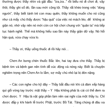
thường được thầy nhìn và gật đầu: “ừa,ừa..” rồi biểu nó đi chơi đi, vậy
thôi, thầy ghi sổ đó, lần sau mới cộng tội. Thầy rất khéo trong việc “dùng
người”, thầy biết tánh trẻ con mau quên, thầy không muốn cho nó cũng
như cả mấy chú thấy được “hậu quả” của việc nó mách lẻo, để không ai
giận nó, nhờ vậy nên nó mới còn cơ hội chơi chung với “quân ta” mà tiếp
tục hành nghề. Thế mà không hiểu sao lần này thầy giận dữ vậy. Nó hối
hận quá, vừa chạy vừa lo.
– Thầy ơi, thầy uống thuốc đi rồi hãy nói…
Chơn An bưng chén thuốc Bắc lên, hai tay đưa cho thầy. Thầy bị
bệnh tim và bệnh gan nên tính dễ xúc động và nóng nảy. Biết là chuyện
nghiêm trọng nên Chơn An lo lắm, sợ mấy chú nhỏ lại bị đòn nặng.
– Các con nghe cho kỹ đây – Thầy bắt đầu nói khi cả đám xếp hàng
quì gối vòng tay trước mặt thầy – Y Hậu không phải là cái có thể đem ra
chơi được. Y Hậu là vật góp phần làm nên oai nghi của một thầy tu. Chỉ
được đắp y khi hành lễ trước Phật, trước Bồ Tát. Tăng chúng đi đâu xa