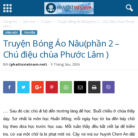
Trang chủ
Văn học
Truyện
Truyện Bóng Áo Nâu(phần 2 – Chú điệu chùa Phước
Lâm )
VĂN HỌC
TRUYỆN
Truyện Bóng Áo Nâu(phần 2 –
Chú điệu chùa Phước Lâm )
Bởi
(phattuvietnam.net)
-
9 Tháng Sáu, 2006
….
Sau đó các chú đi bộ đến trường làng để học. Buổi chiều ở chùa thầy
dạy. Sợ nhất là môn học
Huấn Mông
, mỗi ngày học từ ba đến bảy chữ
tùy theo đứa học trước học sau. Mỗi tuần thầy đều bắt viết lại để kiểm
tra, cứ sai một chữ là bị phạt một roi. Cây roi mà sư huynh Chơn An đặt