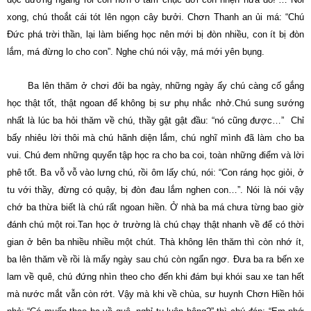
xong, chú thoắt cái tót lên ngọn cây bưởi. Chơn Thanh an ủi má: “Chú
Ðức phá trời thần, lại làm biếng học nên mới bị đòn nhiều, con ít bị đòn
lắm, má đừng lo cho con”. Nghe chú nói vậy, má mới yên bụng.
Ba lên thăm ở chơi đôi ba ngày, những ngày ấy chú càng cố gắng
học thật tốt, thật ngoan để không bị sư phụ nhắc nhở.Chú sung sướng
nhất là lúc ba hỏi thăm về chú, thầy gật gật đầu: “nó cũng được…” Chỉ
bấy nhiêu lời thôi mà chú hãnh diện lắm, chú nghĩ mình đã làm cho ba
vui. Chú đem những quyển tập học ra cho ba coi, toàn những điểm và lời
phê tốt. Ba vỗ vỗ vào lưng chú, rồi ôm lấy chú, nói: “Con ráng học giỏi, ở
tu với thầy, đừng có quậy, bị đòn đau lắm nghen con…”. Nói là nói vậy
chớ ba thừa biết là chú rất ngoan hiền. Ở nhà ba má chưa từng bao giờ
đánh chú một roi.Tan học ở trường là chú chạy thật nhanh về để có thời
gian ở bên ba nhiều nhiều một chút. Thà không lên thăm thì còn nhớ ít,
ba lên thăm về rồi là mấy ngày sau chú còn ngẩn ngơ. Ðưa ba ra bến xe
lam về quê, chú đứng nhìn theo cho đến khi đám bụi khói sau xe tan hết
mà nước mắt vẫn còn rớt. Vậy mà khi về chùa, sư huynh Chơn Hiền hỏi