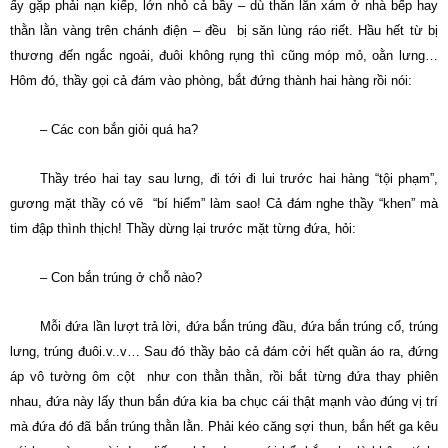
ấy gặp phải nạn kiếp, lớn nhỏ cả bầy – dù thằn lằn xám ở nhà bếp hay
thằn lằn vàng trên chánh điện – đều bị săn lùng ráo riết. Hầu hết từ bị
thương đến ngắc ngoải, đuôi không rụng thì cũng móp mỏ, oằn lưng…
Hôm đó, thầy gọi cả đám vào phòng, bắt đứng thành hai hàng rồi nói:
– Các con bắn giỏi quá ha?
Thầy tréo hai tay sau lưng, đi tới đi lui trước hai hàng “tội phạm”,
gương mặt thầy có vẽ “bí hiểm” làm sao! Cả đám nghe thầy “khen” mà
tim đập thình thịch! Thầy dừng lại trước mặt từng đứa, hỏi:
– Con bắn trúng ở chỗ nào?
Mỗi đứa lần lượt trả lời, đứa bắn trúng đầu, đứa bắn trúng cổ, trúng
lưng, trúng đuôi.v..v… Sau đó thầy bảo cả đám cởi hết quần áo ra, đứng
áp vô tường ôm cột như con thằn thằn, rồi bắt từng đứa thay phiên
nhau, đứa này lấy thun bắn đứa kia ba chục cái thật mạnh vào đúng vị trí
mà đứa đó đã bắn trúng thằn lằn. Phải kéo căng sợi thun, bắn hết ga kêu