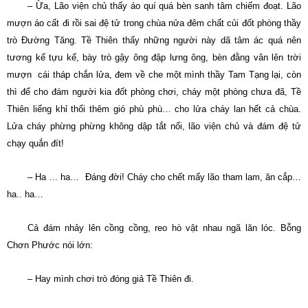
– Ừa, Lão viện chủ thấy áo quí quá bèn sanh tâm chiếm đoạt. Lão
mượn áo cất đi rồi sai đệ tử trong chùa nửa đêm chất củi đốt phòng thầy
trò Ðường Tăng. Tề Thiên thấy những người này dã tâm ác quá nên
tương kế tựu kế, bày trò gậy ông đập lưng ông, bèn đằng vân lên trời
mượn cái tháp chắn lửa, đem về che một mình thầy Tam Tạng lại, còn
thì để cho đám người kia đốt phòng chơi, cháy một phòng chưa đã, Tề
Thiên liếng khỉ thổi thêm gió phù phù… cho lửa cháy lan hết cả chùa.
Lửa cháy phừng phừng không dập tắt nổi, lão viện chủ và đám đệ tử
chạy quắn đít!
– Ha … ha… Ðáng đời! Cháy cho chết mấy lão tham lam, ăn cắp…
ha.. ha…
Cả đám nhảy lên cồng cồng, reo hò vật nhau ngã lăn lóc. Bỗng
Chơn Phước nói lớn:
– Hay mình chơi trò đóng giả Tề Thiên đi.