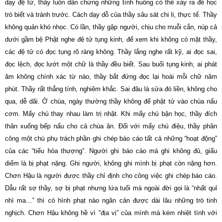
dạy đệ tử, thầy luôn dẫn chứng những tình huống có thể xảy ra để học
trò biết và tránh trước. Cách dạy dỗ của thầy sâu sát chi li, thực tế. Thầy
không quản khó nhọc. Có lần, thầy gập người, chịu cho muỗi cắn, núp cả
dưới gầm bệ Phật nghe đệ tử tụng kinh, để xem khi không có mặt thầy,
các đệ tử có đọc tụng rõ ràng không. Thầy lắng nghe rất kỹ, ai đọc sai,
đọc lệch, đọc lướt một chữ là thầy đều biết. Sau buổi tụng kinh, ai phát
âm không chính xác từ nào, thầy bắt đứng đọc lại hoài mỗi chữ năm
phút. Thầy rất thẳng tính, nghiêm khắc. Sai đâu là sửa đó liền, không cho
qua, dễ dãi. Ở chùa, ngày thường thầy không để phật tử vào chùa nấu
cơm. Mấy chú thay nhau làm trị nhật. Khi mấy chú bận học, thầy đích
thân xuống bếp nấu cho cả chùa ăn. Ðối với mấy chú điệu, thầy phân
công một chú phụ trách phần ghi chép báo cáo tất cả những “hoạt động”
của các “tiểu hòa thượng”. Người ghi báo cáo mà ghi không đủ, giấu
diếm là bị phạt nặng. Ghi người, không ghi mình bị phạt còn nặng hơn.
Chơn Hậu là người được thầy chỉ định cho công việc ghi chép báo cáo.
Dẫu rất sợ thầy, sợ bị phạt nhưng lứa tuổi mà ngoài đời gọi là “nhất quỉ
nhì ma…” thì có hình phạt nào ngăn cản được dài lâu những trò tinh
nghịch. Chơn Hậu không hề vì “địa vị” của mình mà kém nhiệt tình với