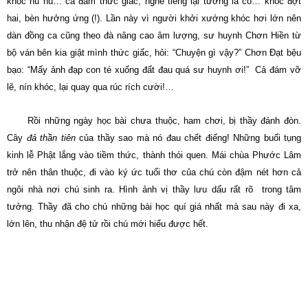
khóc hu hu… cả đám thức giấc, nghe tiếng lại tưởng là có… khóc đợt
hai, bèn hưởng ứng (!). Lần này vì người khởi xướng khóc hơi lớn nên
dàn đồng ca cũng theo đà nâng cao âm lượng, sư huynh Chơn Hiền từ
bộ ván bên kia giật mình thức giấc, hỏi: “Chuyện gì vậy?” Chơn Ðạt bệu
bạo: “Mấy ảnh đạp con té xuống đất đau quá sư huynh ơi!” Cả đám vỡ
lẽ, nín khóc, lại quay qua rúc rích cười!…
Rồi những ngày học bài chưa thuộc, ham chơi, bị thầy đánh đòn.
Cây
đả thần tiên
của thầy sao mà nó đau chết điếng! Những buổi tụng
kinh lễ Phật lắng vào tiềm thức, thành thói quen. Mái chùa Phước Lâm
trở nên thân thuộc, đi vào ký ức tuổi thơ của chú còn đậm nét hơn cả
ngôi nhà nơi chú sinh ra. Hình ảnh vị thầy lưu dấu rất rõ trong tâm
tưởng. Thầy đã cho chú những bài học quí giá nhất mà sau này đi xa,
lớn lên, thu nhận đệ tử rồi chú mới hiểu được hết.