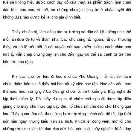
tuệ sẽ không hiểu được cách dạy dỗ của thầy, sẽ phiền trách, làm chao
đảo tâm các con, vì thế, có những chuyện riêng tư ở chùa tuyệt đối
không đứa nào được kể lại cho gia đình biết.
Thầy chuẩn bị, làm công tác tư tưởng và dặn dò kỹ lưỡng như thế
mỗi lần đưa đệ tử về thăm nhà. Các chú cũng rất ngoan, rất quí thương
thầy, và có lẽ trên hết là cái
duyên với đạo
khiến những cánh chim non
nớt ấy vẫn chập chững bay lên cho đến ngày có thể sải cánh tự tin trên
bầu trời cao rộng.
Khi các chú lớn lên, đi học ở chùa Phổ Quang, mỗi lần về thăm
chùa, thăm bổn sư là thầy hỏi han rất kỹ việc học tập. Học đến đâu, học
thế nào, học những gì? Có điều gì chưa rõ, trình kiến giải thầy nghe để
kịp thời chỉnh lý. Rồi thầy đứng ra tổ chức những buổi thực tập diễn
giảng cho mấy chú thực tập dạy thử, tổ chức rất chu đáo chớ không qua
loa. Thầy quan tâm dõi theo từng bước trưởng thành của đệ tử, kịp thời
uốn nắn ngay những biểu hiện sai lệch. Khích lệ, động viên, mở lối cho
những ước mơ làm tốt đạo đẹp đời. Lúc còn nhỏ, thầy nghiêm khắc dạy