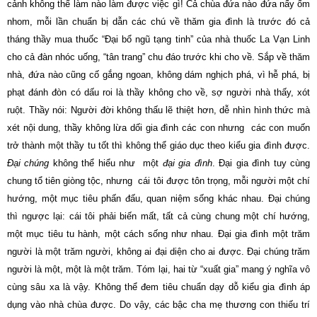
cảnh không thể làm nào làm được việc gì! Cả chùa đứa nào đứa nấy ốm
nhom, mỗi lần chuẩn bị dẫn các chú về thăm gia đình là trước đó cả
tháng thầy mua thuốc “Ðại bổ ngũ tạng tinh” của nhà thuốc La Vạn Linh
cho cả đàn nhóc uống, “tân trang” chu đáo trước khi cho về. Sắp về thăm
nhà, đứa nào cũng cố gắng ngoan, không dám nghịch phá, vì hễ phá, bị
phạt đánh đòn có dấu roi là thầy không cho về, sợ người nhà thấy, xót
ruột. Thầy nói: Người đời không thấu lẽ thiệt hơn, dễ nhìn hình thức mà
xét nội dung, thầy không lừa dối gia đình các con nhưng các con muốn
trở thành một thầy tu tốt thì không thể giáo dục theo kiểu gia đình được.
Ðại chúng
không thể hiểu như một
đại gia đình
. Ðại gia đình tuy cùng
chung tổ tiên giòng tộc, nhưng cái tôi được tôn trọng, mỗi người một chí
hướng, một mục tiêu phấn đấu, quan niệm sống khác nhau. Ðại chúng
thì ngược lại: cái tôi phải biến mất, tất cả cùng chung một chí hướng,
một mục tiêu tu hành, một cách sống như nhau. Ðại gia đình một trăm
người là một trăm người, không ai đại diện cho ai được. Ðại chúng trăm
người là một, một là một trăm. Tóm lại, hai từ “xuất gia” mang ý nghĩa vô
cùng sâu xa là vậy. Không thể đem tiêu chuẩn dạy dỗ kiểu gia đình áp
dụng vào nhà chùa được. Do vậy, các bậc cha mẹ thương con thiếu trí