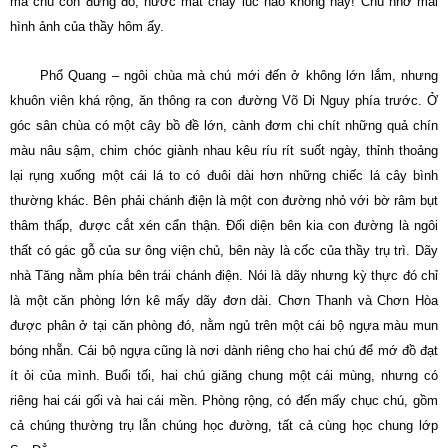
mà chú còn đứng đó, nước mắt chảy lúc nào không hay! Chú nhớ mãi
hình ảnh của thầy hôm ấy.
Phổ Quang – ngôi chùa mà chú mới đến ở không lớn lắm, nhưng
khuôn viên khá rộng, ăn thông ra con đường Võ Di Nguy phía trước. Ở
góc sân chùa có một cây bồ đề lớn, cành đơm chi chít những quả chín
màu nâu sậm, chim chóc giành nhau kêu ríu rít suốt ngày, thỉnh thoảng
lại rụng xuống một cái lá to có đuôi dài hơn những chiếc lá cây bình
thường khác. Bên phải chánh điện là một con đường nhỏ với bờ râm bụt
thâm thấp, được cắt xén cẩn thận. Ðối diện bên kia con đường là ngôi
thất có gác gỗ của sư ông viện chủ, bên này là cốc của thầy trụ trì. Dãy
nhà Tăng nằm phía bên trái chánh điện. Nói là dãy nhưng kỳ thực đó chỉ
là một căn phòng lớn kê mấy dãy đơn dài. Chơn Thanh và Chơn Hòa
được phân ở tại căn phòng đó, nằm ngủ trên một cái bộ ngựa màu mun
bóng nhẵn. Cái bộ ngựa cũng là nơi dành riêng cho hai chú để mớ đồ đạt
ít ỏi của mình. Buổi tối, hai chú giăng chung một cái mùng, nhưng có
riêng hai cái gối và hai cái mền. Phòng rộng, có đến mấy chục chú, gồm
cả chúng thường trụ lẫn chúng học đường, tất cả cùng học chung lớp