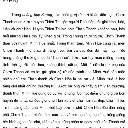
Sơ Ðẳng.
Trong
chúng học đường
, tức những vị từ nơi khác đến học, Chơn
Thanh quen được huynh Thiện Tri, gốc người Phú Yên, rất giỏi kinh, luật,
luận và chữ Hán. Huynh Thiện Tri lớn hơn Chơn Thanh khoảng sáu, bảy
tuổi nhưng chưa thọ Tỳ Kheo giới. Trong chúng thường trụ, Chơn Thanh
thân với huynh Minh Huệ nhất. Trong thâm tâm, Minh Huệ cũng rất mến
Chơn Thanh – chú sa di trắng trẻo, ốm và cao đến độ mấy huynh đệ
trong chúng thường chọc là “Thanh cò”, được cái tuy mau miệng nhưng
tính tình lại rất hiền hòa, không thích cãi cọ. Một lẽ nữa là sư phụ của
Chơn Thanh đã có lời gửi gắm đệ tử của mình cho Minh Huệ nên mặc
nhiên chú coi Chơn thanh và Chơn Hòa là hai sư đệ. Minh Huệ là học
tăng giỏi nhất chúng thường trụ, được sư ông và thầy giám viện thương,
thành thử Minh Huệ cũng có uy với chúng. Có một điểm chung giữa bốn
huynh đệ là tất cả đều giỏi chữ Hán và viết chữ Hán rất đẹp. Chữ Thiện
Tri thì cứng cáp, chữ Minh Huệ bay bướm, chữ Chơn Hòa đều đặn, riêng
chữ Chơn Thanh thì ốm ốm, cao cao và hơi nghiêng nghiêng trông giống
hệt hình dạng của chú, nhìn vào ai cũng nhận ra ngay chữ của Thanh
cò
!