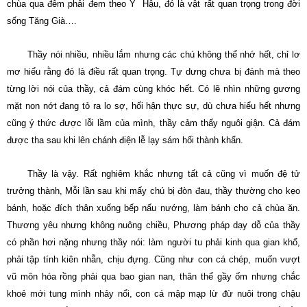
chùa qua đêm phải đem theo Y Hậu, đó là vật rất quan trọng trong đời
sống Tăng Già….
Thầy nói nhiều, nhiều lắm nhưng các chú không thể nhớ hết, chỉ lơ
mơ hiểu rằng đó là điều rất quan trọng. Tự dưng chưa bị đánh mà theo
từng lời nói của thầy, cả đám cùng khóc hết. Có lẽ nhìn những gương
mặt non nớt đang tỏ ra lo sợ, hối hận thực sự, dù chưa hiểu hết nhưng
cũng ý thức được lỗi lầm của mình, thầy cảm thấy nguôi giận. Cả đám
được tha sau khi lên chánh điện lễ lạy sám hối thành khẩn.
Thầy là vậy. Rất nghiêm khắc nhưng tất cả cũng vì muốn đệ tử
trưởng thành, Mỗi lần sau khi mấy chú bị đòn đau, thầy thường cho kẹo
bánh, hoặc đích thân xuống bếp nấu nướng, làm bánh cho cả chùa ăn.
Thương yêu nhưng không nuông chiều, Phương pháp dạy dỗ của thầy
có phần hơi nặng nhưng thầy nói: làm người tu phải kinh qua gian khổ,
phải tập tính kiên nhẫn, chịu đựng. Cũng như con cá chép, muốn vượt
vũ môn hóa rồng phải qua bao gian nan, thân thể gầy ốm nhưng chắc
khoẻ mới tung mình nhảy nổi, con cá mập mạp lừ đừ nuôi trong chậu