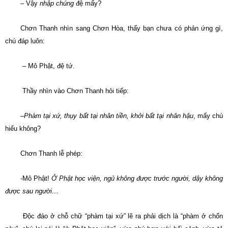
– Vậy
nhập chúng
đệ mấy?
Chơn Thanh nhìn sang Chơn Hòa, thấy bạn chưa có phản ứng gì,
chú đáp luôn:
– Mô Phật, đệ tứ.
Thầy nhìn vào Chơn Thanh hỏi tiếp:
–
Phàm tại xứ, thụy bất tại nhân tiền, khởi bất tại nhân hậu
, mấy chú
hiểu không?
Chơn Thanh lễ phép:
-Mô Phật!
Ở Phật học viện, ngủ không được trước người, dậy không
được sau người…
Ðộc đáo ở chỗ chữ “phàm tại xứ” lẽ ra phải dịch là “phàm ở chốn