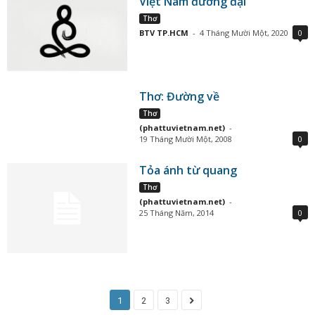
Việt Nam đương đại
Thơ
BTV TP.HCM
-
4 Tháng Mười Một, 2020
0
Thơ: Đường về
Thơ
(phattuvietnam.net)
-
19 Tháng Mười Một, 2008
0
Tỏa ánh từ quang
Thơ
(phattuvietnam.net)
-
25 Tháng Năm, 2014
0
1
2
3