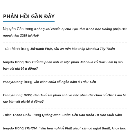
PHẢN HỒI GẦN ĐÂY
Nguyên Cần
trong
Không khí chuẩn bị cho Tọa đàm Khoa học Hoằng pháp Hải
ngoại năm 2025 tại Huế
Trần Minh
trong
Mở tranh Phật, cầu an trên bảo tháp Mandala Tây Thiên
trong
tonydo
Báo Tuổi trẻ phản ảnh về việc phần đất chùa cổ Giác Lâm bị rao
bán với giá 60 tỉ đồng?
trong
kennytruong
Vãn cảnh chùa cổ ngàn năm ở Triều Tiên
trong
kennytruong
Báo Tuổi trẻ phản ảnh về việc phần đất chùa cổ Giác Lâm bị
rao bán với giá 60 tỉ đồng?
trong
Thích Thanh Châu
Quảng Ninh. Chùa Tiêu Dao Khóa Tu Học Cuối Năm
trong
tonydo
TP.HCM: “Văn hoá nghi lễ Phật giáo” cần có nghệ thuật, khoa học