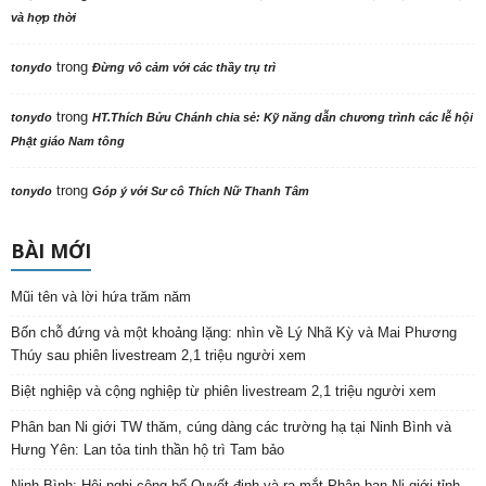
và hợp thời
trong
tonydo
Đừng vô cảm với các thầy trụ trì
trong
tonydo
HT.Thích Bửu Chánh chia sẻ: Kỹ năng dẫn chương trình các lễ hội
Phật giáo Nam tông
trong
tonydo
Góp ý với Sư cô Thích Nữ Thanh Tâm
BÀI MỚI
Mũi tên và lời hứa trăm năm
Bốn chỗ đứng và một khoảng lặng: nhìn về Lý Nhã Kỳ và Mai Phương
Thúy sau phiên livestream 2,1 triệu người xem
Biệt nghiệp và cộng nghiệp từ phiên livestream 2,1 triệu người xem
Phân ban Ni giới TW thăm, cúng dàng các trường hạ tại Ninh Bình và
Hưng Yên: Lan tỏa tinh thần hộ trì Tam bảo
Ninh Bình: Hội nghị công bố Quyết định và ra mắt Phân ban Ni giới tỉnh