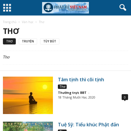
Trang chủ
Văn học
Thơ
THƠ
THƠ
TRUYỆN
TÙY BÚT
Thơ
Tâm tịnh thì cõi tịnh
Thơ
Thường trực BBT
-
18 Tháng Mười Hai, 2020
0
Tuệ Sỹ: Tiểu khúc Phật đản