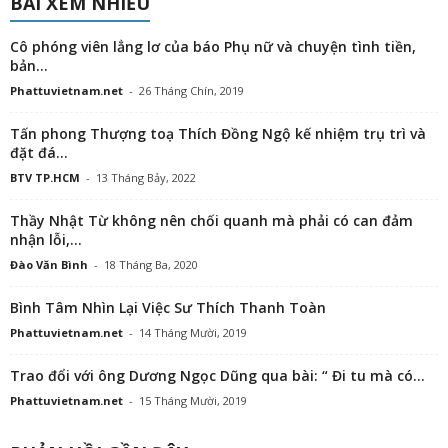
BÀI XEM NHIỀU
Cô phóng viên lẳng lơ của báo Phụ nữ và chuyện tình tiền,
bản...
Phattuvietnam.net
-
26 Tháng Chín, 2019
Tấn phong Thượng toạ Thích Đồng Ngộ kế nhiệm trụ trì và
đặt đá...
BTV TP.HCM
-
13 Tháng Bảy, 2022
Thầy Nhật Từ không nên chối quanh mà phải có can đảm
nhận lỗi,...
Đào Văn Bình
-
18 Tháng Ba, 2020
Bình Tâm Nhìn Lại Việc Sư Thích Thanh Toàn
Phattuvietnam.net
-
14 Tháng Mười, 2019
Trao đổi với ông Dương Ngọc Dũng qua bài: “ Đi tu mà có...
Phattuvietnam.net
-
15 Tháng Mười, 2019