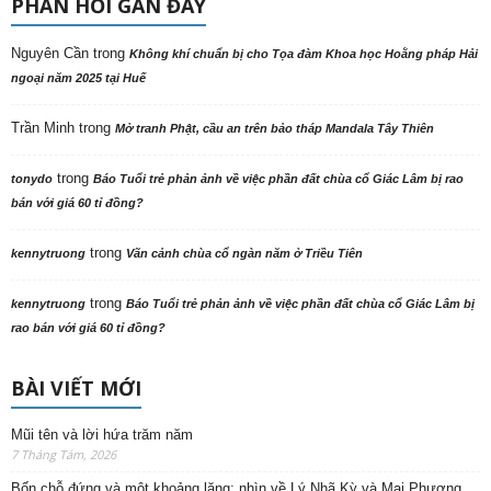
PHẢN HỒI GẦN ĐÂY
Nguyên Cần
trong
Không khí chuẩn bị cho Tọa đàm Khoa học Hoằng pháp Hải
ngoại năm 2025 tại Huế
Trần Minh
trong
Mở tranh Phật, cầu an trên bảo tháp Mandala Tây Thiên
trong
tonydo
Báo Tuổi trẻ phản ảnh về việc phần đất chùa cổ Giác Lâm bị rao
bán với giá 60 tỉ đồng?
trong
kennytruong
Vãn cảnh chùa cổ ngàn năm ở Triều Tiên
trong
kennytruong
Báo Tuổi trẻ phản ảnh về việc phần đất chùa cổ Giác Lâm bị
rao bán với giá 60 tỉ đồng?
BÀI VIẾT MỚI
Mũi tên và lời hứa trăm năm
7 Tháng Tám, 2026
Bốn chỗ đứng và một khoảng lặng: nhìn về Lý Nhã Kỳ và Mai Phương