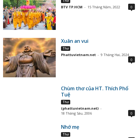
Thơ
BTV TP.HCM
-
15 Tháng Năm, 2022
0
Xuân an vui
Thơ
Phattuvietnam.net
-
9 Tháng Hai, 2024
0
Chùm thơ của HT. Thích Phổ
Tuệ
Thơ
(phattuvietnam.net)
-
18 Tháng Sáu, 2006
0
Nhớ mẹ
Thơ