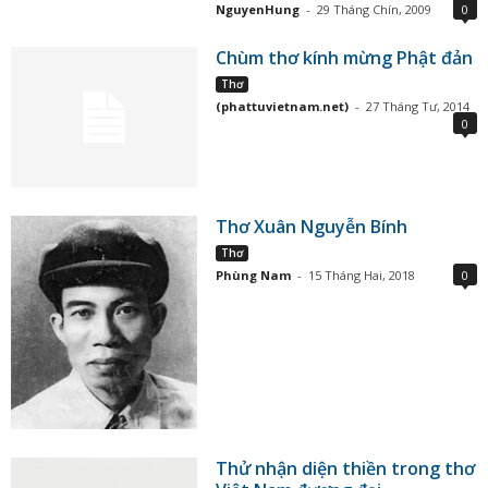
NguyenHung
-
29 Tháng Chín, 2009
0
Chùm thơ kính mừng Phật đản
Thơ
(phattuvietnam.net)
-
27 Tháng Tư, 2014
0
Thơ Xuân Nguyễn Bính
Thơ
Phùng Nam
-
15 Tháng Hai, 2018
0
Thử nhận diện thiền trong thơ