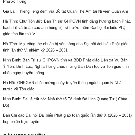
Phước Hưng
Gia Lai: Thiêng liêng đêm vía Bồ tát Quán Thế Âm tại Ni viện Quan Âm
Hà Tĩnh: Chư Tôn đức Ban Trị sự GHPGVN tỉnh dâng hương bạch Phật,
bạch Tổ và tri ân các anh hùng liệt sĩ trước thềm Đại hội đại biểu Phật
giáo tỉnh lần thứ V
Hà Tĩnh: Mọi công tác chuẩn bị sẵn sàng cho Đại hội đại biểu Phật giáo
tỉnh lần thứ V, nhiệm kỳ 2026 – 2031
Ninh Bình: Ban Trị sự GHPGVN tỉnh và BĐD Phật giáo Liên xã Vụ Bản,
Ý Yên, Bình Lục, Nghĩa Hưng chúc mừng Ban Dân tộc và Tôn giáo tỉnh
nhân ngày truyền thống
Hà Nội: GHPGVN chúc mừng ngày truyền thống ngành quản lý Nhà
nước về Tôn giáo
Ninh Bình: Đại lễ cất nóc Nhà thờ tổ Tổ đình Đỗ Linh Quang Tự ( Chùa
Đọ)
Ban Chỉ đạo Đại hội Đại biểu Phật giáo toàn quốc lần thứ X (2026 – 2031)
họp phiên trực tuyến