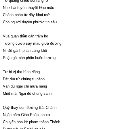
Từ quang chiếu soi rạng rỡ
Như Lai tuyên thuyết Đạo mầu
Chánh pháp từ đây khai mở
Cho người duyên phước tin sâu.
Vua quan thần dân trăm họ
Tướng cướp say máu giữa đường
Ni Đề gánh phân cùng khổ
Phận gái bán phấn buôn hương.
Từ bi vị tha bình đẳng
Dắt dìu tứ chúng tu hành
Vân du ngại chi mưa nắng
Miệt mài Ngài độ chúng sanh.
Quý thay con đường Bát Chánh
Ngàn năm Giáo Pháp lan xa
Chuyển hóa kẻ phàm thành Thánh