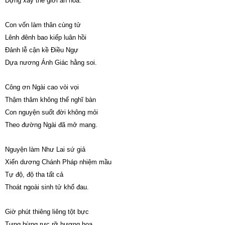
Dựng xây thế giới an hòa.
Con vốn làm thân cùng tử
Lênh đênh bao kiếp luân hồi
Đảnh lễ cận kề Điều Ngự
Dựa nương Ánh Giác hằng soi.
Công ơn Ngài cao vòi vọi
Thậm thâm không thể nghĩ bàn
Con nguyện suốt đời không mỏi
Theo đường Ngài đã mở mang.
Nguyện làm Như Lai sứ giả
Xiển dương Chánh Pháp nhiệm mầu
Tự độ, độ tha tất cả
Thoát ngoài sinh tử khổ đau.
Giờ phút thiêng liêng tột bực
Tưng bừng rực rỡ hương hoa