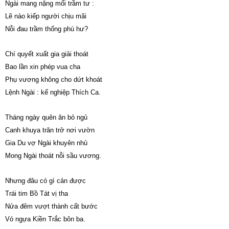
Ngài mang nặng mối trầm tư :
Lẽ nào kiếp người chịu mãi
Nỗi đau trầm thống phù hư?
Chí quyết xuất gia giải thoát
Bao lần xin phép vua cha
Phụ vương không cho dứt khoát
Lệnh Ngài : kế nghiệp Thích Ca.
Tháng ngày quên ăn bỏ ngủ
Canh khuya trăn trở nơi vườn
Gia Du vợ Ngài khuyên nhủ
Mong Ngài thoát nỗi sầu vương.
Nhưng đâu có gì cản được
Trái tim Bồ Tát vị tha
Nửa đêm vượt thành cất bước
Vó ngựa Kiền Trắc bôn ba.