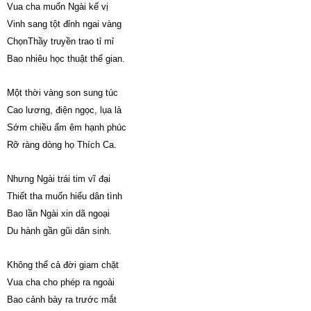
Vua cha muốn Ngài kế vị
Vinh sang tột đỉnh ngai vàng
ChọnThầy truyền trao tỉ mỉ
Bao nhiêu học thuật thế gian.
Một thời vàng son sung túc
Cao lương, điện ngọc, lụa là
Sớm chiều ấm êm hạnh phúc
Rỡ ràng dòng họ Thích Ca.
Nhưng Ngài trái tim vĩ đại
Thiết tha muốn hiểu dân tình
Bao lần Ngài xin dã ngoại
Du hành gần gũi dân sinh.
Không thể cả đời giam chặt
Vua cha cho phép ra ngoài
Bao cảnh bày ra trước mắt