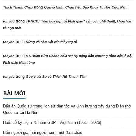
trong
Thích Thanh Châu
Quảng Ninh. Chùa Tiêu Dao Khóa Tu Học Cuối Năm
trong
tonydo
TP.HCM: “Văn hoá nghi lễ Phật giáo” cần có nghệ thuật, khoa học
và hợp thời
trong
tonydo
Đừng vô cảm với các thầy trụ trì
trong
tonydo
HT.Thích Bửu Chánh chia sẻ: Kỹ năng dẫn chương trình các lễ hội
Phật giáo Nam tông
trong
tonydo
Góp ý với Sư cô Thích Nữ Thanh Tâm
BÀI MỚI
Dấu ấn Quốc sư trong lịch sử dân tộc và định hướng xây dựng Điện thờ
Quốc sư tại Hà Nội
Huế: Lễ kỷ niệm 75 năm GĐPT Việt Nam (1951 – 2026)
Bốn người già, hai người con, một đứa cháu