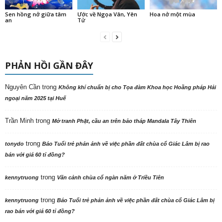
Sen hồng nở giữa tâm
Ước về Ngọa Vân, Yên
Hoa nở một mùa
an
Tử
PHẢN HỒI GẦN ĐÂY
Nguyên Cần
trong
Không khí chuẩn bị cho Tọa đàm Khoa học Hoằng pháp Hải
ngoại năm 2025 tại Huế
Trần Minh
trong
Mở tranh Phật, cầu an trên bảo tháp Mandala Tây Thiên
trong
tonydo
Báo Tuổi trẻ phản ảnh về việc phần đất chùa cổ Giác Lâm bị rao
bán với giá 60 tỉ đồng?
trong
kennytruong
Vãn cảnh chùa cổ ngàn năm ở Triều Tiên
trong
kennytruong
Báo Tuổi trẻ phản ảnh về việc phần đất chùa cổ Giác Lâm bị
rao bán với giá 60 tỉ đồng?