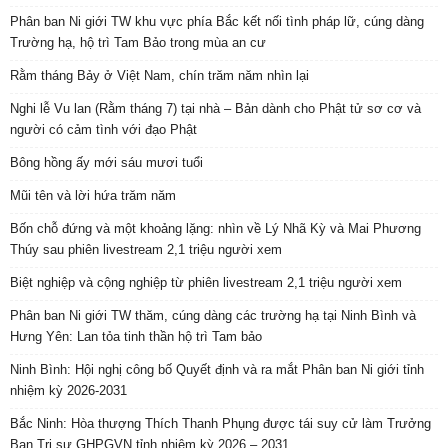
Phân ban Ni giới TW khu vực phía Bắc kết nối tình pháp lữ, cúng dàng
Trường hạ, hộ trì Tam Bảo trong mùa an cư
Rằm tháng Bảy ở Việt Nam, chín trăm năm nhìn lại
Nghi lễ Vu lan (Rằm tháng 7) tại nhà – Bản dành cho Phật tử sơ cơ và
người có cảm tình với đạo Phật
Bông hồng ấy mới sáu mươi tuổi
Mũi tên và lời hứa trăm năm
Bốn chỗ đứng và một khoảng lặng: nhìn về Lý Nhã Kỳ và Mai Phương
Thúy sau phiên livestream 2,1 triệu người xem
Biệt nghiệp và cộng nghiệp từ phiên livestream 2,1 triệu người xem
Phân ban Ni giới TW thăm, cúng dàng các trường hạ tại Ninh Bình và
Hưng Yên: Lan tỏa tinh thần hộ trì Tam bảo
Ninh Bình: Hội nghị công bố Quyết định và ra mắt Phân ban Ni giới tỉnh
nhiệm kỳ 2026-2031
Bắc Ninh: Hòa thượng Thích Thanh Phụng được tái suy cử làm Trưởng
Ban Trị sự GHPGVN tỉnh nhiệm kỳ 2026 – 2031