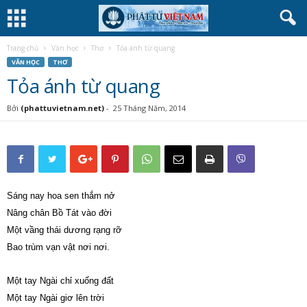
Trang chủ
Văn học
Thơ
Tỏa ánh từ quang
VĂN HỌC
THƠ
Tỏa ánh từ quang
Bởi
(phattuvietnam.net)
-
25 Tháng Năm, 2014
Sáng nay hoa sen thắm nở
Nâng chân Bồ Tát vào đời
Một vầng thái dương rạng rỡ
Bao trùm vạn vật nơi nơi.
Một tay Ngài chỉ xuống đất
Một tay Ngài giơ lên trời