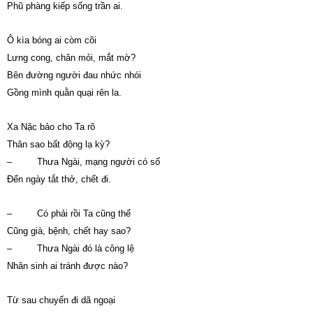
Phũ phàng kiếp sống trần ai.
Ô kìa bóng ai còm cõi
Lưng cong, chân mỏi, mắt mờ?
Bên đường người đau nhức nhói
Gồng mình quằn quại rên la.
Xa Nặc bảo cho Ta rõ
Thân sao bất động lạ kỳ?
– Thưa Ngài, mạng người có số
Đến ngày tắt thở, chết đi.
– Có phải rồi Ta cũng thế
Cũng già, bệnh, chết hay sao?
– Thưa Ngài đó là công lệ
Nhân sinh ai tránh được nào?
Từ sau chuyến đi dã ngoại