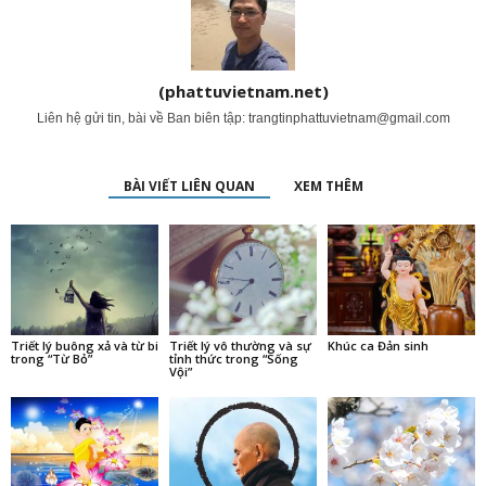
(phattuvietnam.net)
Liên hệ gửi tin, bài về Ban biên tập:
trangtinphattuvietnam@gmail.com
BÀI VIẾT LIÊN QUAN
XEM THÊM
Triết lý buông xả và từ bi
Triết lý vô thường và sự
Khúc ca Đản sinh
trong “Từ Bỏ”
tỉnh thức trong “Sống
Vội”