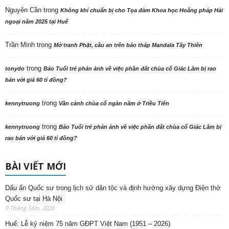
Nguyên Cần
trong
Không khí chuẩn bị cho Tọa đàm Khoa học Hoằng pháp Hải
ngoại năm 2025 tại Huế
Trần Minh
trong
Mở tranh Phật, cầu an trên bảo tháp Mandala Tây Thiên
trong
tonydo
Báo Tuổi trẻ phản ảnh về việc phần đất chùa cổ Giác Lâm bị rao
bán với giá 60 tỉ đồng?
trong
kennytruong
Vãn cảnh chùa cổ ngàn năm ở Triều Tiên
trong
kennytruong
Báo Tuổi trẻ phản ảnh về việc phần đất chùa cổ Giác Lâm bị
rao bán với giá 60 tỉ đồng?
BÀI VIẾT MỚI
Dấu ấn Quốc sư trong lịch sử dân tộc và định hướng xây dựng Điện thờ
Quốc sư tại Hà Nội
9 Tháng Tám, 2026
Huế: Lễ kỷ niệm 75 năm GĐPT Việt Nam (1951 – 2026)