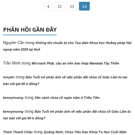
22
23
24
PHẢN HỒI GẦN ĐÂY
Nguyên Cần
trong
Không khí chuẩn bị cho Tọa đàm Khoa học Hoằng pháp Hải
ngoại năm 2025 tại Huế
Trần Minh
trong
Mở tranh Phật, cầu an trên bảo tháp Mandala Tây Thiên
trong
tonydo
Báo Tuổi trẻ phản ảnh về việc phần đất chùa cổ Giác Lâm bị rao
bán với giá 60 tỉ đồng?
trong
kennytruong
Vãn cảnh chùa cổ ngàn năm ở Triều Tiên
trong
kennytruong
Báo Tuổi trẻ phản ảnh về việc phần đất chùa cổ Giác Lâm bị
rao bán với giá 60 tỉ đồng?
trong
Thích Thanh Châu
Quảng Ninh. Chùa Tiêu Dao Khóa Tu Học Cuối Năm