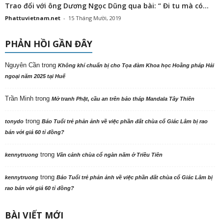
Trao đổi với ông Dương Ngọc Dũng qua bài: “ Đi tu mà có...
Phattuvietnam.net
-
15 Tháng Mười, 2019
PHẢN HỒI GẦN ĐÂY
Nguyên Cần
trong
Không khí chuẩn bị cho Tọa đàm Khoa học Hoằng pháp Hải
ngoại năm 2025 tại Huế
Trần Minh
trong
Mở tranh Phật, cầu an trên bảo tháp Mandala Tây Thiên
trong
tonydo
Báo Tuổi trẻ phản ảnh về việc phần đất chùa cổ Giác Lâm bị rao
bán với giá 60 tỉ đồng?
trong
kennytruong
Vãn cảnh chùa cổ ngàn năm ở Triều Tiên
trong
kennytruong
Báo Tuổi trẻ phản ảnh về việc phần đất chùa cổ Giác Lâm bị
rao bán với giá 60 tỉ đồng?
BÀI VIẾT MỚI