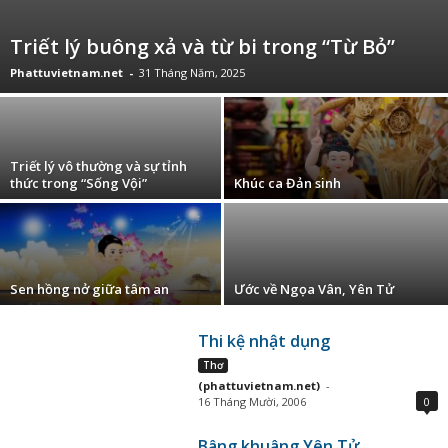
Triết lý buông xả và từ bi trong “Từ Bỏ”
Phattuvietnam.net
-
31 Tháng Năm, 2025
Triết lý vô thường và sự tỉnh
thức trong “Sống Vội”
Khúc ca Đản sinh
Sen hồng nở giữa tâm an
Ước về Ngọa Vân, Yên Tử
Thi kệ nhật dụng
Thơ
(phattuvietnam.net)
-
16 Tháng Mười, 2006
0
Bâng khuâng Yên Tử