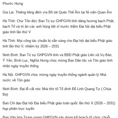
Phước Hưng
Gia Lai: Thiêng liêng đêm vía Bồ tát Quán Thế Âm tại Ni viện Quan Âm
Hà Tĩnh: Chư Tôn đức Ban Trị sự GHPGVN tỉnh dâng hương bạch Phật,
bạch Tổ và tri ân các anh hùng liệt sĩ trước thềm Đại hội đại biểu Phật
giáo tỉnh lần thứ V
Hà Tĩnh: Mọi công tác chuẩn bị sẵn sàng cho Đại hội đại biểu Phật giáo
tỉnh lần thứ V, nhiệm kỳ 2026 – 2031
Ninh Bình: Ban Trị sự GHPGVN tỉnh và BĐD Phật giáo Liên xã Vụ Bản,
Ý Yên, Bình Lục, Nghĩa Hưng chúc mừng Ban Dân tộc và Tôn giáo tỉnh
nhân ngày truyền thống
Hà Nội: GHPGVN chúc mừng ngày truyền thống ngành quản lý Nhà
nước về Tôn giáo
Ninh Bình: Đại lễ cất nóc Nhà thờ tổ Tổ đình Đỗ Linh Quang Tự ( Chùa
Đọ)
Ban Chỉ đạo Đại hội Đại biểu Phật giáo toàn quốc lần thứ X (2026 – 2031)
họp phiên trực tuyến
Ban Văn hóa Trung ương GHPGVN xây dựng kế hoạch tổ chức chuỗi