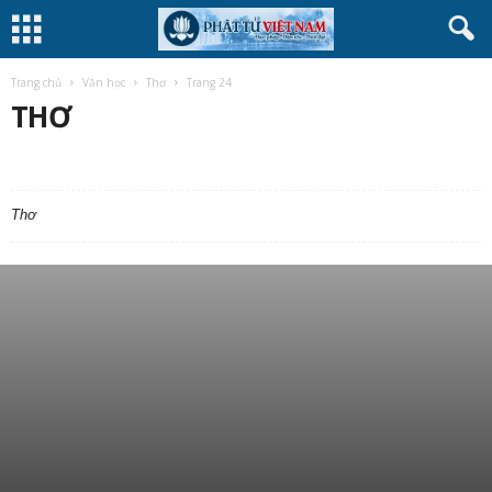
Trang chủ
Văn học
Thơ
Trang 24
THƠ
THƠ
TRUYỆN
TÙY BÚT
Thơ