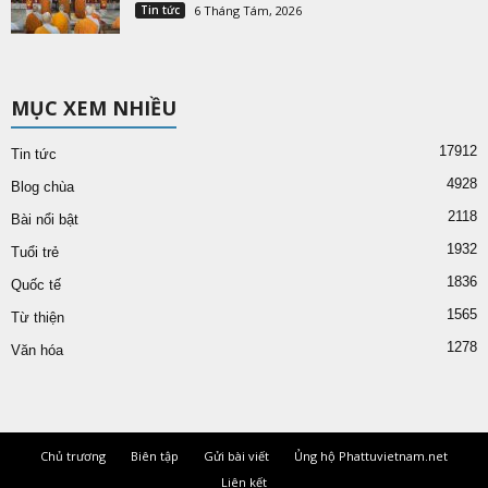
Tin tức
6 Tháng Tám, 2026
MỤC XEM NHIỀU
17912
Tin tức
4928
Blog chùa
2118
Bài nổi bật
1932
Tuổi trẻ
1836
Quốc tế
1565
Từ thiện
1278
Văn hóa
Chủ trương
Biên tập
Gửi bài viết
Ủng hộ Phattuvietnam.net
Liên kết