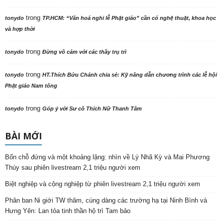
trong
tonydo
TP.HCM: “Văn hoá nghi lễ Phật giáo” cần có nghệ thuật, khoa học
và hợp thời
trong
tonydo
Đừng vô cảm với các thầy trụ trì
trong
tonydo
HT.Thích Bửu Chánh chia sẻ: Kỹ năng dẫn chương trình các lễ hội
Phật giáo Nam tông
trong
tonydo
Góp ý với Sư cô Thích Nữ Thanh Tâm
BÀI MỚI
Bốn chỗ đứng và một khoảng lặng: nhìn về Lý Nhã Kỳ và Mai Phương
Thúy sau phiên livestream 2,1 triệu người xem
Biệt nghiệp và cộng nghiệp từ phiên livestream 2,1 triệu người xem
Phân ban Ni giới TW thăm, cúng dàng các trường hạ tại Ninh Bình và
Hưng Yên: Lan tỏa tinh thần hộ trì Tam bảo