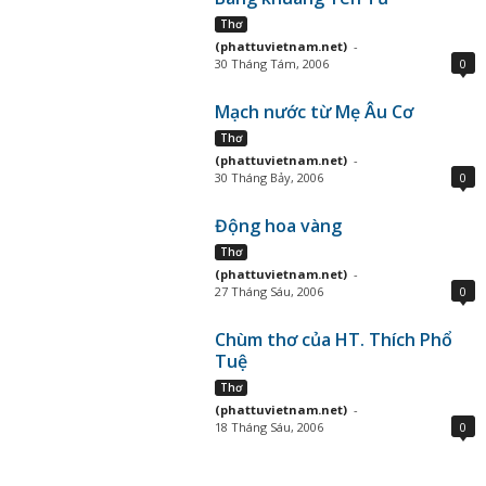
Thơ
(phattuvietnam.net)
-
30 Tháng Tám, 2006
0
Mạch nước từ Mẹ Âu Cơ
Thơ
(phattuvietnam.net)
-
30 Tháng Bảy, 2006
0
Động hoa vàng
Thơ
(phattuvietnam.net)
-
27 Tháng Sáu, 2006
0
Chùm thơ của HT. Thích Phổ
Tuệ
Thơ
(phattuvietnam.net)
-
18 Tháng Sáu, 2006
0