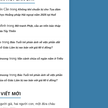
ên Cần
trong
Không khí chuẩn bị cho Tọa đàm
học Hoằng pháp Hải ngoại năm 2025 tại Huế
Minh
trong
Mở tranh Phật, cầu an trên bảo tháp
la Tây Thiên
trong
o
Báo Tuổi trẻ phản ảnh về việc phần đất
ổ Giác Lâm bị rao bán với giá 60 tỉ đồng?
trong
truong
Vãn cảnh chùa cổ ngàn năm ở Triều
trong
truong
Báo Tuổi trẻ phản ảnh về việc phần
ùa cổ Giác Lâm bị rao bán với giá 60 tỉ đồng?
 VIẾT MỚI
gười già, hai người con, một đứa cháu