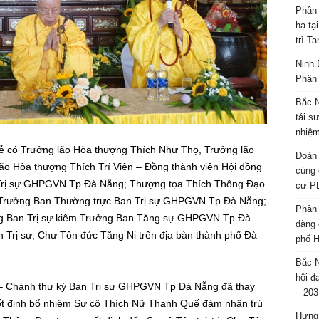
Phân 
hạ tạ
trì T
Ninh 
Phân 
Bắc N
tái s
nhiệm
ễ có Trưởng lão Hòa thượng Thích Như Thọ, Trưởng lão
Đoàn 
o Hòa thượng Thích Trí Viên – Đồng thành viên Hội đồng
cúng 
rị sự GHPGVN Tp Đà Nẵng; Thượng tọa Thích Thông Đạo
cư P
 Trưởng Ban Thường trực Ban Trị sự GHPGVN Tp Đà Nẵng;
Phân 
g Ban Trị sự kiêm Trưởng Ban Tăng sự GHPGVN Tp Đà
dàng 
Trị sự; Chư Tôn đức Tăng Ni trên địa bàn thành phố Đà
phố H
Bắc N
hội đ
 – Chánh thư ký Ban Trị sự GHPGVN Tp Đà Nẵng đã thay
– 203
ết định bổ nhiệm Sư cô Thích Nữ Thanh Quế đảm nhận trú
Hưng 