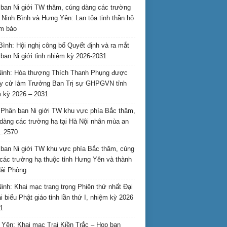
ban Ni giới TW thăm, cúng dàng các trường
i Ninh Bình và Hưng Yên: Lan tỏa tinh thần hộ
am bảo
Bình: Hội nghị công bố Quyết định và ra mắt
ban Ni giới tỉnh nhiệm kỳ 2026-2031
inh: Hòa thượng Thích Thanh Phụng được
uy cử làm Trưởng Ban Trị sự GHPGVN tỉnh
 kỳ 2026 – 2031
Phân ban Ni giới TW khu vực phía Bắc thăm,
dàng các trường hạ tại Hà Nội nhân mùa an
L.2570
ban Ni giới TW khu vực phía Bắc thăm, cúng
các trường hạ thuộc tỉnh Hưng Yên và thành
ải Phòng
inh: Khai mạc trang trọng Phiên thứ nhất Đại
ại biểu Phật giáo tỉnh lần thứ I, nhiệm kỳ 2026
1
Yên: Khai mạc Trại Kiền Trắc – Họp bạn