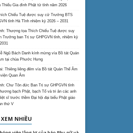
 Thiếu Gia đình Phật tử tỉnh năm 2026
hích Chiếu Tuệ được suy cử Trưởng BTS
N tỉnh Hà Tĩnh nhiệm kỳ 2026 – 2031
nh: Thượng tọa Thích Chiếu Tuệ được suy
n Trưởng ban Trị sự GHPGVN tỉnh, nhiệm kỳ
2031
ễ Ngũ Bách Danh kính mừng vía Bồ tát Quán
Âm tại chùa Phước Hưng
ai: Thiêng liêng đêm vía Bồ tát Quán Thế Âm
i viện Quan Âm
nh: Chư Tôn đức Ban Trị sự GHPGVN tỉnh
hương bạch Phật, bạch Tổ và tri ân các anh
liệt sĩ trước thềm Đại hội đại biểu Phật giáo
lần thứ V
 XEM NHIỀU
hóng viên lẳng lơ của báo Phụ nữ và