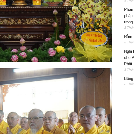
8 Thá
Phân 
pháp 
trong
8 Thá
Rằm t
8 Thá
Nghi 
cho P
Phật
8 Thá
Bông 
8 Thá