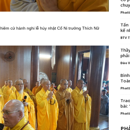
chuy
Phatt
Tấn 
hiêm cử hành nghi lễ húy nhật Cố Ni trưởng Thích Nữ
kế n
BTV 
Thầy
phải
Đào V
Bình
Toà
Phatt
Trao
bài: 
Phatt
PHẢ