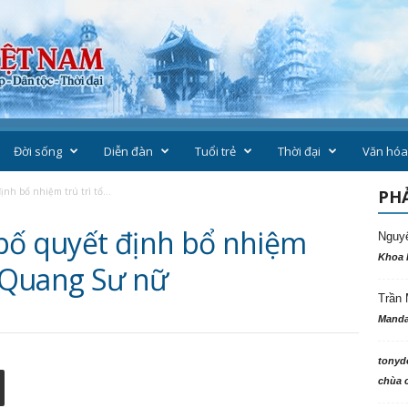
Đời sống
Diễn đàn
Tuổi trẻ
Thời đại
Văn hóa
nh bổ nhiệm trú trì tổ...
PHẢ
bố quyết định bổ nhiệm
Nguy
Khoa 
o Quang Sư nữ
Trần 
Manda
tonyd
chùa c