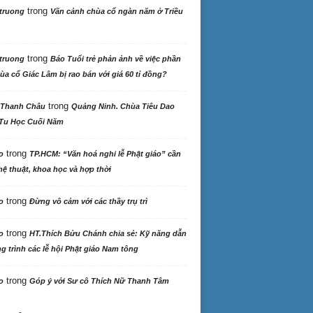
trong
truong
Vãn cảnh chùa cổ ngàn năm ở Triều
trong
truong
Báo Tuổi trẻ phản ảnh về việc phần
ùa cổ Giác Lâm bị rao bán với giá 60 tỉ đồng?
trong
 Thanh Châu
Quảng Ninh. Chùa Tiêu Dao
Tu Học Cuối Năm
trong
o
TP.HCM: “Văn hoá nghi lễ Phật giáo” cần
ệ thuật, khoa học và hợp thời
trong
o
Đừng vô cảm với các thầy trụ trì
trong
o
HT.Thích Bửu Chánh chia sẻ: Kỹ năng dẫn
 trình các lễ hội Phật giáo Nam tông
trong
o
Góp ý với Sư cô Thích Nữ Thanh Tâm