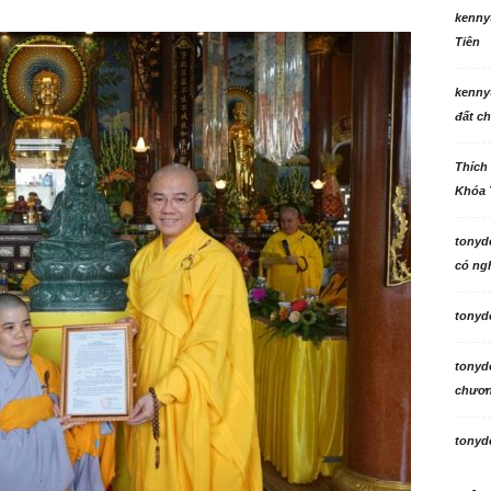
kenny
Tiên
kenny
đất ch
Thích
Khóa 
tonyd
có ngh
tonyd
tonyd
chương
tonyd