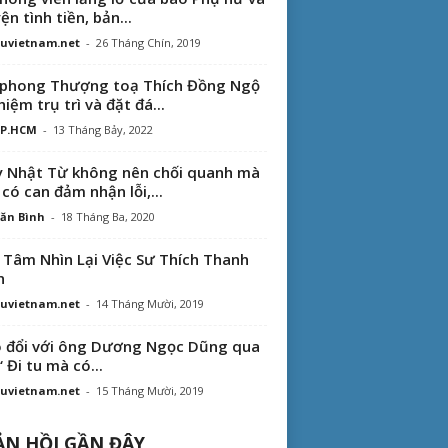
ện tình tiền, bản...
uvietnam.net
-
26 Tháng Chín, 2019
phong Thượng toạ Thích Đồng Ngộ
hiệm trụ trì và đặt đá...
TP.HCM
-
13 Tháng Bảy, 2022
 Nhật Từ không nên chối quanh mà
 có can đảm nhận lỗi,...
ăn Bình
-
18 Tháng Ba, 2020
 Tâm Nhìn Lại Việc Sư Thích Thanh
n
uvietnam.net
-
14 Tháng Mười, 2019
 đổi với ông Dương Ngọc Dũng qua
“ Đi tu mà có...
uvietnam.net
-
15 Tháng Mười, 2019
N HỒI GẦN ĐÂY