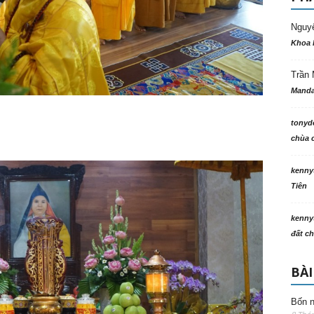
Nguy
Khoa 
Trần 
Manda
tonyd
chùa c
kenny
Tiên
kenny
đất ch
BÀI
Bốn n