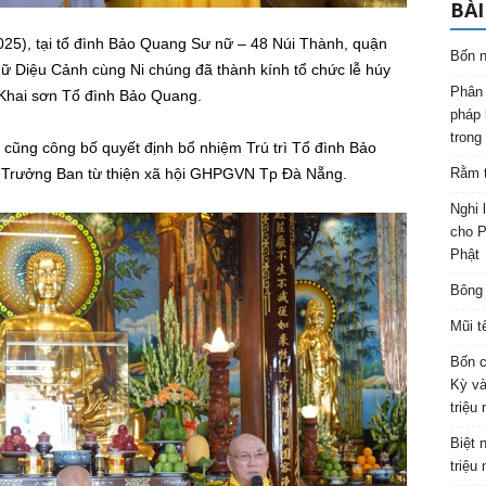
BÀI
25), tại tổ đình Bảo Quang Sư nữ – 48 Núi Thành, quận
Bốn n
ữ Diệu Cảnh cùng Ni chúng đã thành kính tổ chức lễ húy
Phân 
Khai sơn Tổ đình Bảo Quang.
pháp 
trong
ũng công bố quyết định bổ nhiệm Trú trì Tổ đình Bảo
Trưởng Ban từ thiện xã hội GHPGVN Tp Đà Nẵng.
Rằm t
Nghi 
cho P
Phật
Bông 
Mũi t
Bốn c
Kỳ và
triệu
Biệt 
triệu