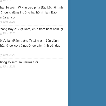
ng Tám, 2026
ban Ni giới TW khu vực phía Bắc kết nối tình
lữ, cúng dàng Trường hạ, hộ trì Tam Bảo
 mùa an cư
ng Tám, 2026
háng Bảy ở Việt Nam, chín trăm năm nhìn lại
ng Tám, 2026
lễ Vu lan (Rằm tháng 7) tại nhà – Bản dành
hật tử sơ cơ và người có cảm tình với đạo
ng Tám, 2026
hồng ấy mới sáu mươi tuổi
ng Tám, 2026