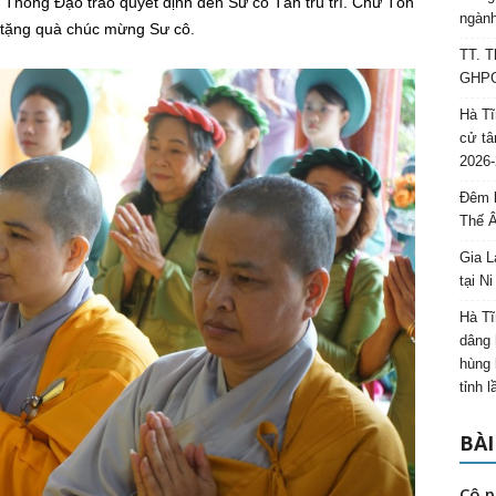
 Thông Đạo trao quyết định đến Sư cô Tân trú trì. Chư Tôn
ngành
 tặng quà chúc mừng Sư cô.
TT. T
GHPGV
Hà Tĩ
cử tâ
2026-
Đêm l
Thế 
Gia L
tại N
Hà Tĩ
dâng 
hùng 
tỉnh 
BÀI
Cô p