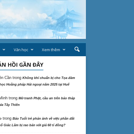
Văn học
Xem thêm
N HỒI GẦN ĐÂY
ên Cần
trong
Không khí chuẩn bị cho Tọa đàm
học Hoằng pháp Hải ngoại năm 2025 tại Huế
Minh
trong
Mở tranh Phật, cầu an trên bảo tháp
la Tây Thiên
trong
o
Báo Tuổi trẻ phản ảnh về việc phần đất
ổ Giác Lâm bị rao bán với giá 60 tỉ đồng?