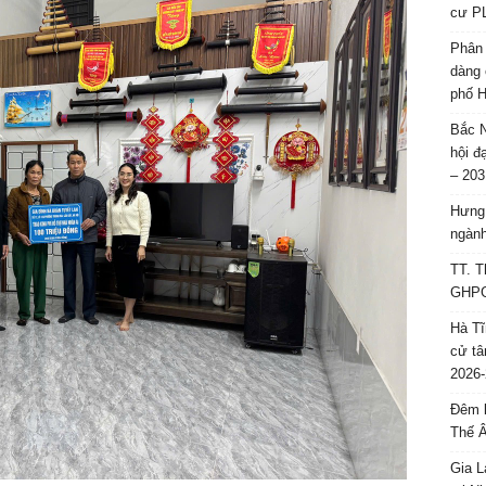
cư P
Phân 
dàng 
phố H
Bắc N
hội đ
– 203
Hưng 
ngành
TT. T
GHPGV
Hà Tĩ
cử tâ
2026-
Đêm l
Thế 
Gia L