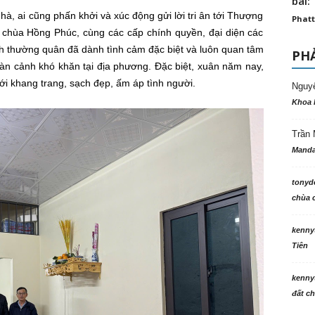
bài: 
à, ai cũng phấn khởi và xúc động gửi lời tri ân tới Thượng
Phatt
rì chùa Hồng Phúc, cùng các cấp chính quyền, đại diện các
h thường quân đã dành tình cảm đặc biệt và luôn quan tâm
PHẢ
àn cảnh khó khăn tại địa phương. Đặc biệt, xuân năm nay,
i khang trang, sạch đẹp, ấm áp tình người.
Nguy
Khoa 
Trần 
Manda
tonyd
chùa c
kenny
Tiên
kenny
đất ch