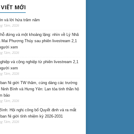
 VIẾT MỚI
ên và lời hứa trăm năm
ng Tám, 2026
hỗ đứng và một khoảng lặng: nhìn về Lý Nhã
 Mai Phương Thúy sau phiên livestream 2,1
 người xem
ng Tám, 2026
nghiệp và cộng nghiệp từ phiên livestream 2,1
 người xem
ng Tám, 2026
ban Ni giới TW thăm, cúng dàng các trường
i Ninh Bình và Hưng Yên: Lan tỏa tinh thần hộ
am bảo
ng Tám, 2026
Bình: Hội nghị công bố Quyết định và ra mắt
ban Ni giới tỉnh nhiệm kỳ 2026-2031
ng Tám, 2026