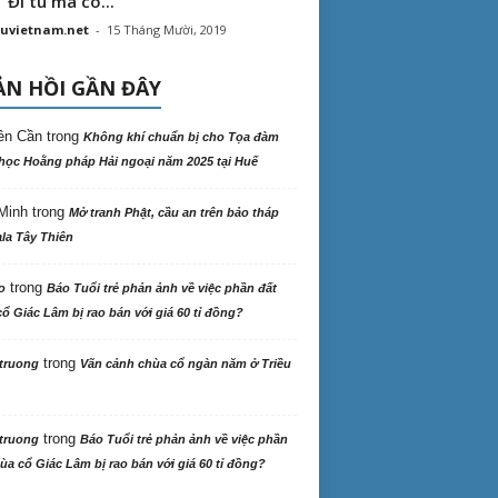
“ Đi tu mà có...
uvietnam.net
-
15 Tháng Mười, 2019
N HỒI GẦN ĐÂY
ên Cần
trong
Không khí chuẩn bị cho Tọa đàm
học Hoằng pháp Hải ngoại năm 2025 tại Huế
Minh
trong
Mở tranh Phật, cầu an trên bảo tháp
la Tây Thiên
trong
o
Báo Tuổi trẻ phản ảnh về việc phần đất
ổ Giác Lâm bị rao bán với giá 60 tỉ đồng?
trong
truong
Vãn cảnh chùa cổ ngàn năm ở Triều
trong
truong
Báo Tuổi trẻ phản ảnh về việc phần
ùa cổ Giác Lâm bị rao bán với giá 60 tỉ đồng?