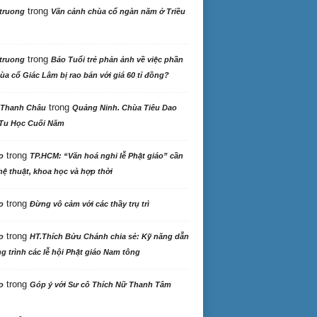
trong
truong
Vãn cảnh chùa cổ ngàn năm ở Triều
trong
truong
Báo Tuổi trẻ phản ảnh về việc phần
ùa cổ Giác Lâm bị rao bán với giá 60 tỉ đồng?
trong
 Thanh Châu
Quảng Ninh. Chùa Tiêu Dao
Tu Học Cuối Năm
trong
o
TP.HCM: “Văn hoá nghi lễ Phật giáo” cần
ệ thuật, khoa học và hợp thời
trong
o
Đừng vô cảm với các thầy trụ trì
trong
o
HT.Thích Bửu Chánh chia sẻ: Kỹ năng dẫn
 trình các lễ hội Phật giáo Nam tông
trong
o
Góp ý với Sư cô Thích Nữ Thanh Tâm