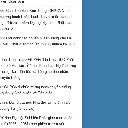
i viện Quan Âm
nh: Chư Tôn đức Ban Trị sự GHPGVN tỉnh
hương bạch Phật, bạch Tổ và tri ân các anh
liệt sĩ trước thềm Đại hội đại biểu Phật giáo
lần thứ V
nh: Mọi công tác chuẩn bị sẵn sàng cho Đại
ại biểu Phật giáo tỉnh lần thứ V, nhiệm kỳ 2026
1
Bình: Ban Trị sự GHPGVN tỉnh và BĐD Phật
Liên xã Vụ Bản, Ý Yên, Bình Lục, Nghĩa Hưng
mừng Ban Dân tộc và Tôn giáo tỉnh nhân
truyền thống
i: GHPGVN chúc mừng ngày truyền thống
 quản lý Nhà nước về Tôn giáo
Bình: Đại lễ cất nóc Nhà thờ tổ Tổ đình Đỗ
Quang Tự ( Chùa Đọ)
hỉ đạo Đại hội Đại biểu Phật giáo toàn quốc
hứ X (2026 – 2031) họp phiên trực tuyến