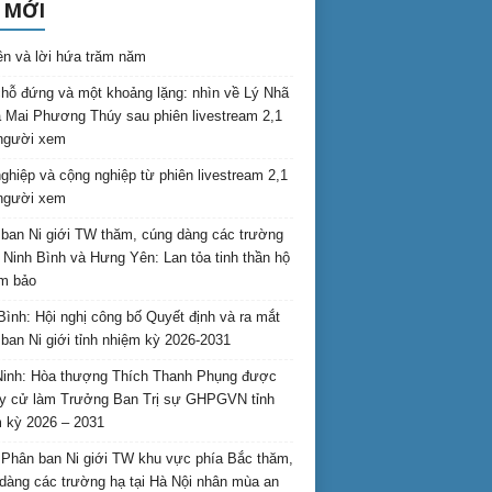
 MỚI
ên và lời hứa trăm năm
hỗ đứng và một khoảng lặng: nhìn về Lý Nhã
 Mai Phương Thúy sau phiên livestream 2,1
 người xem
nghiệp và cộng nghiệp từ phiên livestream 2,1
 người xem
ban Ni giới TW thăm, cúng dàng các trường
i Ninh Bình và Hưng Yên: Lan tỏa tinh thần hộ
am bảo
Bình: Hội nghị công bố Quyết định và ra mắt
ban Ni giới tỉnh nhiệm kỳ 2026-2031
inh: Hòa thượng Thích Thanh Phụng được
uy cử làm Trưởng Ban Trị sự GHPGVN tỉnh
 kỳ 2026 – 2031
Phân ban Ni giới TW khu vực phía Bắc thăm,
dàng các trường hạ tại Hà Nội nhân mùa an