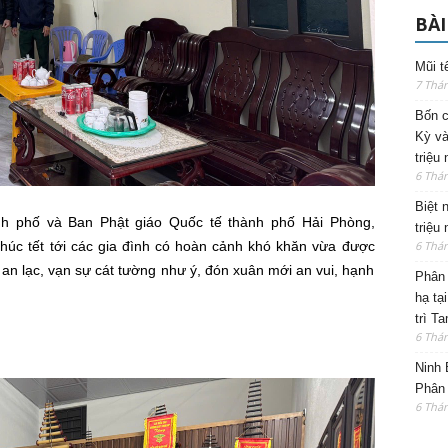
BÀI
Mũi t
7 Thá
Bốn c
Kỳ và
triệu
6 Thá
Biệt 
h phố và Ban Phật giáo Quốc tế thành phố Hải Phòng,
triệu
chúc tết tới các gia đình có hoàn cảnh khó khăn vừa được
6 Thá
an lạc, vạn sự cát tường như ý, đón xuân mới an vui, hạnh
Phân 
hạ tạ
trì T
6 Thá
Ninh 
Phân 
6 Thá