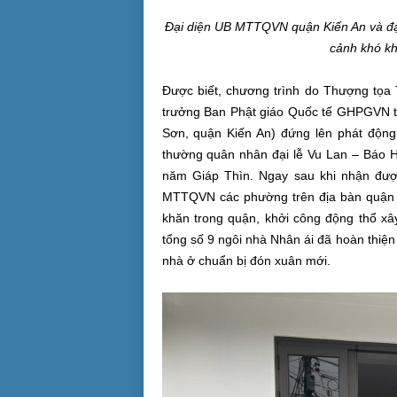
Đại diện UB MTTQVN quận Kiến An và đại
cảnh khó kh
Được biết, chương trình do Thượng tọa 
trưởng Ban Phật giáo Quốc tế GHPGVN t
Sơn, quận Kiến An) đứng lên phát động
thường quân nhân đại lễ Vu Lan – Báo H
năm Giáp Thìn. Ngay sau khi nhận đượ
MTTQVN các phường trên địa bàn quận K
khăn trong quận, khởi công động thổ x
tổng số 9 ngôi nhà Nhân ái đã hoàn thiệ
nhà ở chuẩn bị đón xuân mới.