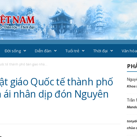
Đời sống
Diễn đàn
Tuổi trẻ
Thời đại
Văn hóa
ốc tế thành phố bàn giao nhà...
PHẢ
ật giáo Quốc tế thành phố
Nguy
Khoa 
 ái nhân dịp đón Nguyên
Trần 
Manda
tonyd
chùa c