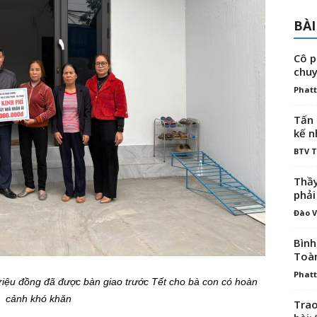
BÀI
Cô p
chuy
Phatt
Tấn 
kế n
BTV 
Thầy
phải
Đào V
Bình
Toà
Phatt
triệu đồng đã được bàn giao trước Tết cho bà con có hoàn
cảnh khó khăn
Trao