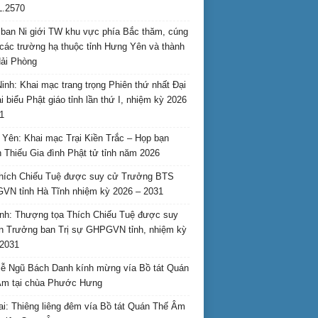
L.2570
ban Ni giới TW khu vực phía Bắc thăm, cúng
các trường hạ thuộc tỉnh Hưng Yên và thành
ải Phòng
inh: Khai mạc trang trọng Phiên thứ nhất Đại
ại biểu Phật giáo tỉnh lần thứ I, nhiệm kỳ 2026
1
Yên: Khai mạc Trại Kiền Trắc – Họp bạn
 Thiếu Gia đình Phật tử tỉnh năm 2026
hích Chiếu Tuệ được suy cử Trưởng BTS
N tỉnh Hà Tĩnh nhiệm kỳ 2026 – 2031
nh: Thượng tọa Thích Chiếu Tuệ được suy
n Trưởng ban Trị sự GHPGVN tỉnh, nhiệm kỳ
2031
ễ Ngũ Bách Danh kính mừng vía Bồ tát Quán
Âm tại chùa Phước Hưng
ai: Thiêng liêng đêm vía Bồ tát Quán Thế Âm