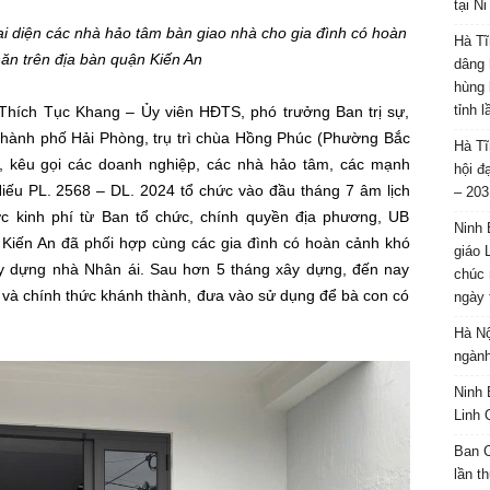
tại N
 diện các nhà hảo tâm bàn giao nhà cho gia đình có hoàn
Hà Tĩ
ăn trên địa bàn quận Kiến An
dâng 
hùng 
tỉnh 
Thích Tục Khang – Ủy viên HĐTS, phó trưởng Ban trị sự,
hành phố Hải Phòng, trụ trì chùa Hồng Phúc (Phường Bắc
Hà Tĩ
, kêu gọi các doanh nghiệp, các nhà hảo tâm, các mạnh
hội đ
iếu PL. 2568 – DL. 2024 tổ chức vào đầu tháng 7 âm lịch
– 203
c kinh phí từ Ban tổ chức, chính quyền địa phương, UB
Ninh 
iến An đã phối hợp cùng các gia đình có hoàn cảnh khó
giáo 
ây dựng nhà Nhân ái. Sau hơn 5 tháng xây dựng, đến nay
chúc 
n và chính thức khánh thành, đưa vào sử dụng để bà con có
ngày 
Hà Nộ
ngành
Ninh 
Linh 
Ban C
lần t