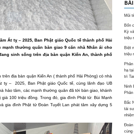
BÀI
Mũi t
Bốn c
Kỳ và
triệu
năm Ất tỵ – 2025, Ban Phật giáo Quốc tế thành phố Hải
 mạnh thường quân bàn giao 9 căn nhà Nhân ái cho
Biệt 
triệu
đang sinh sống trên địa bàn quận Kiến An, thành phố
Phân 
hạ tạ
 trên địa bàn quận Kiến An ( thành phố Hải Phòng) có nhà
trì T
t tỵ – 2025, Ban Phật giáo Quốc tế, cùng lãnh đạo UB
Ninh 
à hảo tâm, các mạnh thường quân đã tới bàn giao, khánh
Phân 
 giá 100 triệu đồng. Trong đó, gia đình Phật tử: Bùi Mạnh
Bắc N
à gia đình Phật tử Đoàn Tuyết Lan phát tâm xây dựng 5
tái s
nhiệm
Đoàn 
cúng 