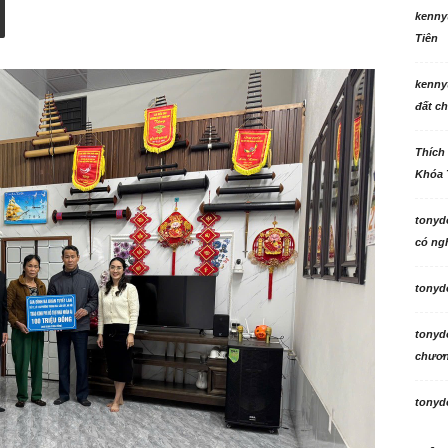
kenny
Tiên
kenny
đất ch
Thích
Khóa 
tonyd
có ngh
tonyd
tonyd
chương
tonyd