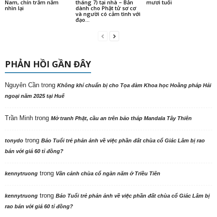
Nam, chín trăm năm
tháng 7) tại nhà – Bản
mươi tuổi
nhìn lại
dành cho Phật tử sơ cơ
và người có cảm tình với
đạo...
PHẢN HỒI GẦN ĐÂY
Nguyên Cần
trong
Không khí chuẩn bị cho Tọa đàm Khoa học Hoằng pháp Hải
ngoại năm 2025 tại Huế
Trần Minh
trong
Mở tranh Phật, cầu an trên bảo tháp Mandala Tây Thiên
trong
tonydo
Báo Tuổi trẻ phản ảnh về việc phần đất chùa cổ Giác Lâm bị rao
bán với giá 60 tỉ đồng?
trong
kennytruong
Vãn cảnh chùa cổ ngàn năm ở Triều Tiên
trong
kennytruong
Báo Tuổi trẻ phản ảnh về việc phần đất chùa cổ Giác Lâm bị
rao bán với giá 60 tỉ đồng?