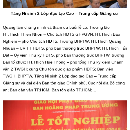
Tăng Ni sinh 2 Lớp đạo tạo Cao – Trung cấp Giảng sư
Quang lâm chứng minh và tham dự buổi lễ có: Trưởng lão
HT.Thích Thiện Nhơn – Chủ tịch HĐTS GHPGVN; HT.Thích Bảo
Nghiêm – phó Chủ tịch HĐTS, Trưởng BHPTW; HT.Thích Quang
Nhuận – UV TT HĐTS, phó ban thường trực BHPTW; HT.Thích Tấn
Đạt – Ủy viên Thư ký HĐTS, phó ban thường trực BHPTW, trưởng
Ban tổ chức; HT.Thích Huệ Thông – phó tổng Thư ký kiêm Chánh
văn 2 TWGH; cùng Chư tôn đức giáo phẩm HĐTS; Ban viện
TWGH; BHPTW, Tăng Ni sinh 2 Lớp đạo tạo Cao – Trung cấp
Giảng sư và đại diện Ban tôn giáo Chính phủ, Cục nội địa Bộ công
an; Ban dân vận TP.HCM, Ban tôn giáo TP.HCM;…