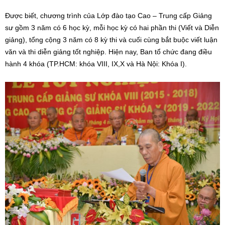
Được biết, chương trình của Lớp đào tạo Cao – Trung cấp Giảng
sư gồm 3 năm có 6 học kỳ, mỗi học kỳ có hai phần thi (Viết và Diễn
giảng), tổng cộng 3 năm có 8 kỳ thi và cuối cùng bắt buộc viết luận
văn và thi diễn giảng tốt nghiệp. Hiện nay, Ban tổ chức đang điều
hành 4 khóa (TP.HCM: khóa VIII, IX,X và Hà Nội: Khóa I).