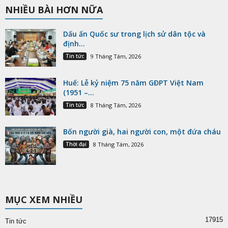
NHIỀU BÀI HƠN NỮA
Dấu ấn Quốc sư trong lịch sử dân tộc và
định...
Tin tức
9 Tháng Tám, 2026
Huế: Lễ kỷ niệm 75 năm GĐPT Việt Nam
(1951 –...
Tin tức
8 Tháng Tám, 2026
Bốn người già, hai người con, một đứa cháu
Thời đại
8 Tháng Tám, 2026
MỤC XEM NHIỀU
17915
Tin tức