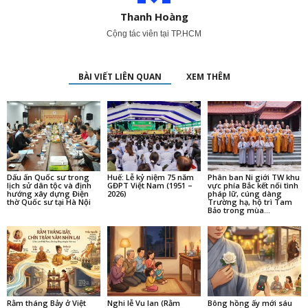
Thanh Hoàng
Cộng tác viên tại TP.HCM
BÀI VIẾT LIÊN QUAN
XEM THÊM
Dấu ấn Quốc sư trong
Huế: Lễ kỷ niệm 75 năm
Phân ban Ni giới TW khu
lịch sử dân tộc và định
GĐPT Việt Nam (1951 –
vực phía Bắc kết nối tình
hướng xây dựng Điện
2026)
pháp lữ, cúng dàng
thờ Quốc sư tại Hà Nội
Trường hạ, hộ trì Tam
Bảo trong mùa...
Rằm tháng Bảy ở Việt
Nghi lễ Vu lan (Rằm
Bông hồng ấy mới sáu