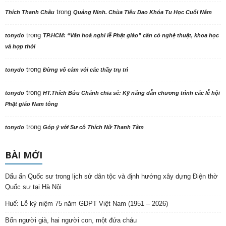
trong
Thích Thanh Châu
Quảng Ninh. Chùa Tiêu Dao Khóa Tu Học Cuối Năm
trong
tonydo
TP.HCM: “Văn hoá nghi lễ Phật giáo” cần có nghệ thuật, khoa học
và hợp thời
trong
tonydo
Đừng vô cảm với các thầy trụ trì
trong
tonydo
HT.Thích Bửu Chánh chia sẻ: Kỹ năng dẫn chương trình các lễ hội
Phật giáo Nam tông
trong
tonydo
Góp ý với Sư cô Thích Nữ Thanh Tâm
BÀI MỚI
Dấu ấn Quốc sư trong lịch sử dân tộc và định hướng xây dựng Điện thờ
Quốc sư tại Hà Nội
Huế: Lễ kỷ niệm 75 năm GĐPT Việt Nam (1951 – 2026)
Bốn người già, hai người con, một đứa cháu