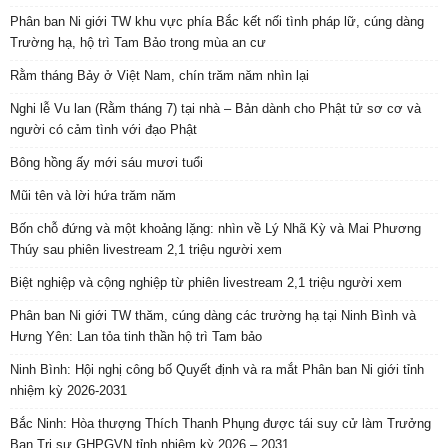
Phân ban Ni giới TW khu vực phía Bắc kết nối tình pháp lữ, cúng dàng
Trường hạ, hộ trì Tam Bảo trong mùa an cư
Rằm tháng Bảy ở Việt Nam, chín trăm năm nhìn lại
Nghi lễ Vu lan (Rằm tháng 7) tại nhà – Bản dành cho Phật tử sơ cơ và
người có cảm tình với đạo Phật
Bông hồng ấy mới sáu mươi tuổi
Mũi tên và lời hứa trăm năm
Bốn chỗ đứng và một khoảng lặng: nhìn về Lý Nhã Kỳ và Mai Phương
Thúy sau phiên livestream 2,1 triệu người xem
Biệt nghiệp và cộng nghiệp từ phiên livestream 2,1 triệu người xem
Phân ban Ni giới TW thăm, cúng dàng các trường hạ tại Ninh Bình và
Hưng Yên: Lan tỏa tinh thần hộ trì Tam bảo
Ninh Bình: Hội nghị công bố Quyết định và ra mắt Phân ban Ni giới tỉnh
nhiệm kỳ 2026-2031
Bắc Ninh: Hòa thượng Thích Thanh Phụng được tái suy cử làm Trưởng
Ban Trị sự GHPGVN tỉnh nhiệm kỳ 2026 – 2031