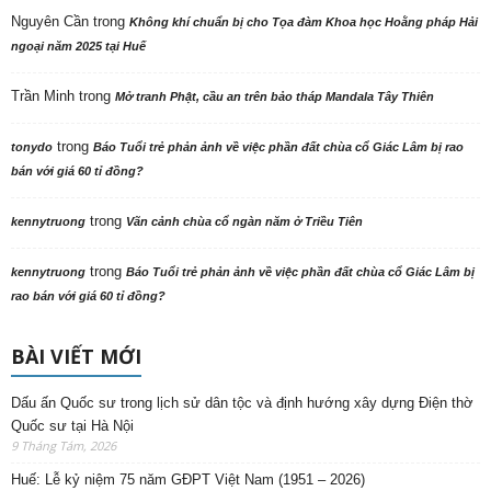
Nguyên Cần
trong
Không khí chuẩn bị cho Tọa đàm Khoa học Hoằng pháp Hải
ngoại năm 2025 tại Huế
Trần Minh
trong
Mở tranh Phật, cầu an trên bảo tháp Mandala Tây Thiên
trong
tonydo
Báo Tuổi trẻ phản ảnh về việc phần đất chùa cổ Giác Lâm bị rao
bán với giá 60 tỉ đồng?
trong
kennytruong
Vãn cảnh chùa cổ ngàn năm ở Triều Tiên
trong
kennytruong
Báo Tuổi trẻ phản ảnh về việc phần đất chùa cổ Giác Lâm bị
rao bán với giá 60 tỉ đồng?
BÀI VIẾT MỚI
Dấu ấn Quốc sư trong lịch sử dân tộc và định hướng xây dựng Điện thờ
Quốc sư tại Hà Nội
9 Tháng Tám, 2026
Huế: Lễ kỷ niệm 75 năm GĐPT Việt Nam (1951 – 2026)