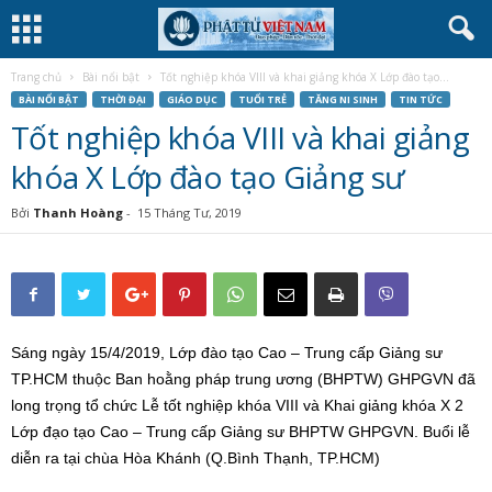
Trang chủ
Bài nổi bật
Tốt nghiệp khóa VIII và khai giảng khóa X Lớp đào tạo...
BÀI NỔI BẬT
THỜI ĐẠI
GIÁO DỤC
TUỔI TRẺ
TĂNG NI SINH
TIN TỨC
Tốt nghiệp khóa VIII và khai giảng
khóa X Lớp đào tạo Giảng sư
Bởi
Thanh Hoàng
-
15 Tháng Tư, 2019
Sáng ngày 15/4/2019, Lớp đào tạo Cao – Trung cấp Giảng sư
TP.HCM thuộc Ban hoằng pháp trung ương (BHPTW) GHPGVN đã
long trọng tổ chức Lễ tốt nghiệp khóa VIII và Khai giảng khóa X 2
Lớp đạo tạo Cao – Trung cấp Giảng sư BHPTW GHPGVN. Buổi lễ
diễn ra tại chùa Hòa Khánh (Q.Bình Thạnh, TP.HCM)