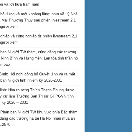
ên và lời hứa trăm năm
hỗ đứng và một khoảng lặng: nhìn về Lý Nhã
 Mai Phương Thúy sau phiên livestream 2,1
 người xem
nghiệp và cộng nghiệp từ phiên livestream 2,1
 người xem
ban Ni giới TW thăm, cúng dàng các trường
i Ninh Bình và Hưng Yên: Lan tỏa tinh thần hộ
am bảo
Bình: Hội nghị công bố Quyết định và ra mắt
ban Ni giới tỉnh nhiệm kỳ 2026-2031
inh: Hòa thượng Thích Thanh Phụng được
uy cử làm Trưởng Ban Trị sự GHPGVN tỉnh
 kỳ 2026 – 2031
Phân ban Ni giới TW khu vực phía Bắc thăm,
dàng các trường hạ tại Hà Nội nhân mùa an
L.2570