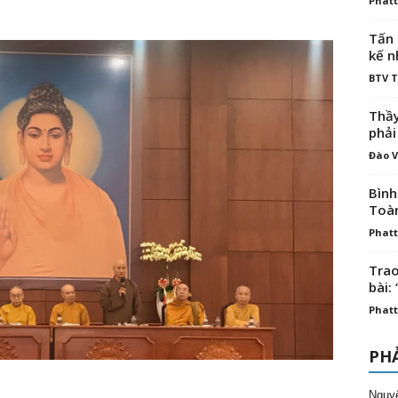
Phatt
Tấn 
kế n
BTV 
Thầy
phải
Đào V
Bình
Toà
Phatt
Trao
bài: 
Phatt
PHẢ
Nguy