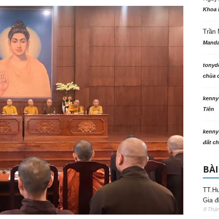
Khoa 
Trần 
Manda
tonyd
chùa c
kenny
Tiên
kenny
đất ch
BÀI
TT.Hu
Gia đ
9 Thá