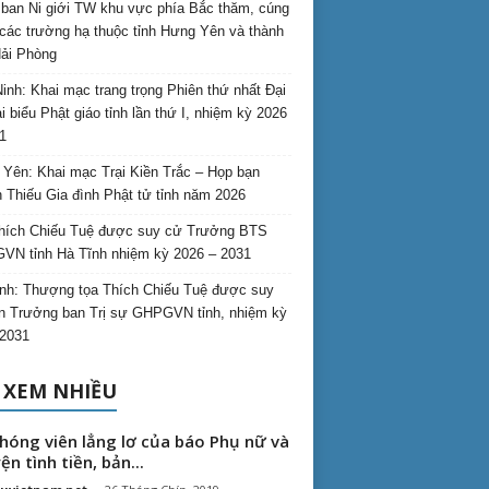
ban Ni giới TW khu vực phía Bắc thăm, cúng
các trường hạ thuộc tỉnh Hưng Yên và thành
ải Phòng
inh: Khai mạc trang trọng Phiên thứ nhất Đại
ại biểu Phật giáo tỉnh lần thứ I, nhiệm kỳ 2026
1
Yên: Khai mạc Trại Kiền Trắc – Họp bạn
 Thiếu Gia đình Phật tử tỉnh năm 2026
hích Chiếu Tuệ được suy cử Trưởng BTS
N tỉnh Hà Tĩnh nhiệm kỳ 2026 – 2031
nh: Thượng tọa Thích Chiếu Tuệ được suy
n Trưởng ban Trị sự GHPGVN tỉnh, nhiệm kỳ
2031
 XEM NHIỀU
hóng viên lẳng lơ của báo Phụ nữ và
ện tình tiền, bản...