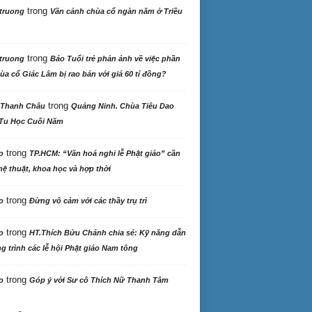
trong
truong
Vãn cảnh chùa cổ ngàn năm ở Triều
trong
truong
Báo Tuổi trẻ phản ảnh về việc phần
ùa cổ Giác Lâm bị rao bán với giá 60 tỉ đồng?
trong
 Thanh Châu
Quảng Ninh. Chùa Tiêu Dao
Tu Học Cuối Năm
trong
o
TP.HCM: “Văn hoá nghi lễ Phật giáo” cần
ệ thuật, khoa học và hợp thời
trong
o
Đừng vô cảm với các thầy trụ trì
trong
o
HT.Thích Bửu Chánh chia sẻ: Kỹ năng dẫn
 trình các lễ hội Phật giáo Nam tông
trong
o
Góp ý với Sư cô Thích Nữ Thanh Tâm