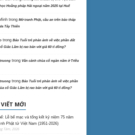
học Hoằng pháp Hải ngoại năm 2025 tại Huế
Minh
trong
Mở tranh Phật, cầu an trên bảo tháp
la Tây Thiên
trong
o
Báo Tuổi trẻ phản ảnh về việc phần đất
ổ Giác Lâm bị rao bán với giá 60 tỉ đồng?
trong
truong
Vãn cảnh chùa cổ ngàn năm ở Triều
trong
truong
Báo Tuổi trẻ phản ảnh về việc phần
ùa cổ Giác Lâm bị rao bán với giá 60 tỉ đồng?
 VIẾT MỚI
ế: Lễ bế mạc và tổng kết kỷ niệm 75 năm
ình Phật tử Việt Nam (1951-2026)
ng Tám, 2026