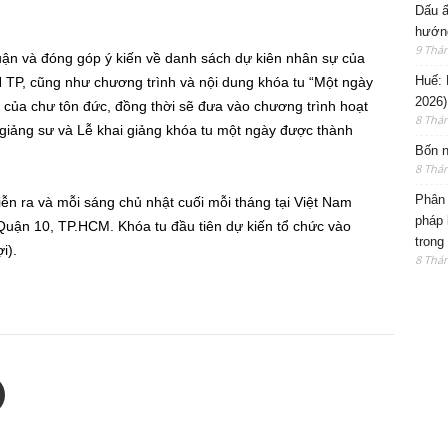
Dấu ấ
hướng
9 Thá
uận và đóng góp ý kiến về danh sách dự kiên nhân sự của
Huế: 
P, cũng như chương trình và nội dung khóa tu “Một ngày
2026)
ến của chư tôn đức, đồng thời sẽ đưa vào chương trình hoạt
8 Thá
giảng sư và Lễ khai giảng khóa tu một ngày được thành
Bốn n
8 Thá
Phân 
iễn ra và mỗi sáng chủ nhật cuối mỗi tháng tại Việt Nam
pháp 
Quận 10, TP.HCM. Khóa tu đầu tiên dự kiến tổ chức vào
trong
i).
8 Thá