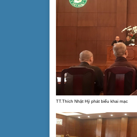
TT.Thích Nhật Hỷ phát biểu khai mạc