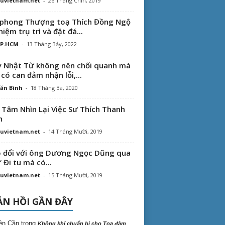
uvietnam.net
-
26 Tháng Chín, 2019
phong Thượng toạ Thích Đồng Ngộ
hiệm trụ trì và đặt đá...
TP.HCM
-
13 Tháng Bảy, 2022
 Nhật Từ không nên chối quanh mà
 có can đảm nhận lỗi,...
ăn Bình
-
18 Tháng Ba, 2020
 Tâm Nhìn Lại Việc Sư Thích Thanh
n
uvietnam.net
-
14 Tháng Mười, 2019
 đổi với ông Dương Ngọc Dũng qua
“ Đi tu mà có...
uvietnam.net
-
15 Tháng Mười, 2019
N HỒI GẦN ĐÂY
ên Cần
trong
Không khí chuẩn bị cho Tọa đàm