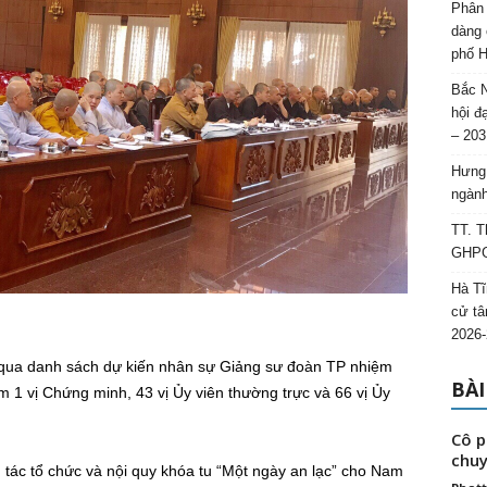
Phân 
dàng 
phố H
Bắc N
hội đ
– 203
Hưng 
ngành
TT. T
GHPGV
Hà Tĩ
cử tâ
2026-
 qua danh sách dự kiến nhân sự Giảng sư đoàn TP nhiệm
BÀI
m 1 vị Chứng minh, 43 vị Ủy viên thường trực và 66 vị Ủy
Cô p
chuy
g tác tổ chức và nội quy khóa tu “Một ngày an lạc” cho Nam