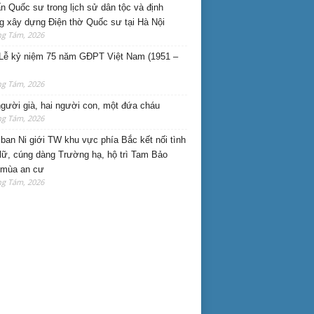
n Quốc sư trong lịch sử dân tộc và định
 xây dựng Điện thờ Quốc sư tại Hà Nội
ng Tám, 2026
Lễ kỷ niệm 75 năm GĐPT Việt Nam (1951 –
ng Tám, 2026
gười già, hai người con, một đứa cháu
ng Tám, 2026
ban Ni giới TW khu vực phía Bắc kết nối tình
lữ, cúng dàng Trường hạ, hộ trì Tam Bảo
 mùa an cư
ng Tám, 2026