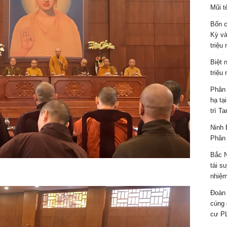
Mũi t
Bốn c
Kỳ và
triệu
Biệt 
triệu
Phân 
hạ tạ
trì T
Ninh 
Phân 
Bắc N
tái s
nhiệm
Đoàn 
cúng 
cư P