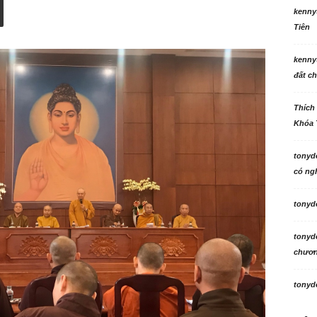
kenny
Tiên
kenny
đất ch
Thích
Khóa 
tonyd
có ngh
tonyd
tonyd
chương
tonyd