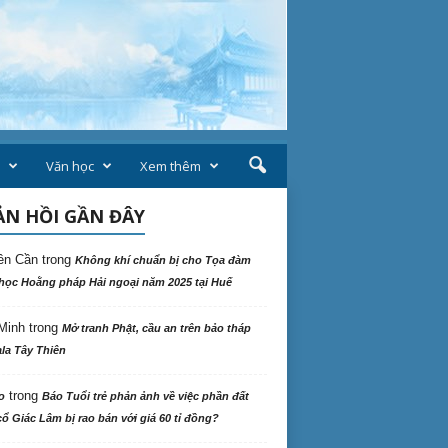
Văn học
Xem thêm
N HỒI GẦN ĐÂY
ên Cần
trong
Không khí chuẩn bị cho Tọa đàm
học Hoằng pháp Hải ngoại năm 2025 tại Huế
Minh
trong
Mở tranh Phật, cầu an trên bảo tháp
la Tây Thiên
trong
o
Báo Tuổi trẻ phản ảnh về việc phần đất
ổ Giác Lâm bị rao bán với giá 60 tỉ đồng?