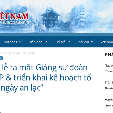
Đời sống
Diễn đàn
Tuổi trẻ
Thời đại
Văn hóa
ắt Giảng sư đoàn Ban hoằng...
PHẢ
P
 lễ ra mắt Giảng sư đoàn
Nguy
Khoa 
 & triển khai kế hoạch tổ
Trần 
ngày an lạc”
Manda
tonyd
chùa c