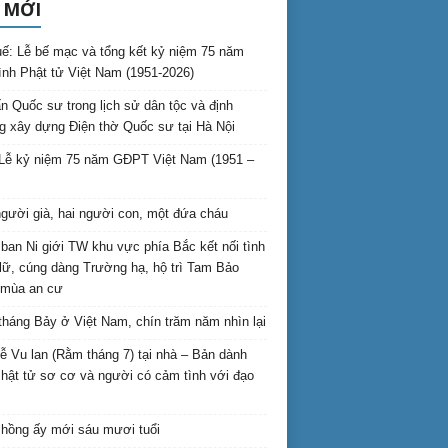
 MỚI
ế: Lễ bế mạc và tổng kết kỷ niệm 75 năm
ình Phật tử Việt Nam (1951-2026)
n Quốc sư trong lịch sử dân tộc và định
 xây dựng Điện thờ Quốc sư tại Hà Nội
Lễ kỷ niệm 75 năm GĐPT Việt Nam (1951 –
gười già, hai người con, một đứa cháu
ban Ni giới TW khu vực phía Bắc kết nối tình
lữ, cúng dàng Trường hạ, hộ trì Tam Bảo
 mùa an cư
háng Bảy ở Việt Nam, chín trăm năm nhìn lại
lễ Vu lan (Rằm tháng 7) tại nhà – Bản dành
hật tử sơ cơ và người có cảm tình với đạo
hồng ấy mới sáu mươi tuổi