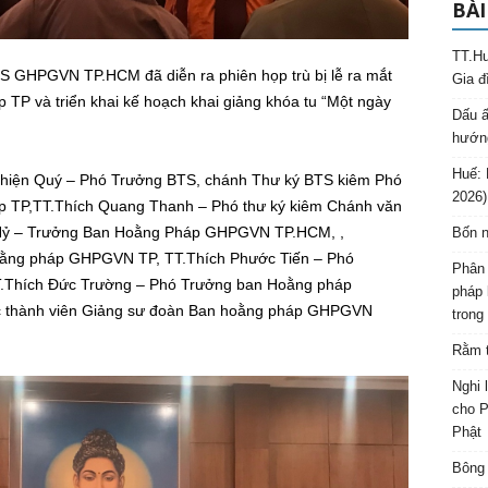
BÀI
TT.Hu
TS GHPGVN TP.HCM đã diễn ra phiên họp trù bị lễ ra mắt
Gia đ
 TP và triển khai kế hoạch khai giảng khóa tu “Một ngày
Dấu ấ
hướng
Huế: 
 Thiện Quý – Phó Trưởng BTS, chánh Thư ký BTS kiêm Phó
2026)
 TP,TT.Thích Quang Thanh – Phó thư ký kiêm Chánh văn
Hỷ – Trưởng Ban Hoằng Pháp GHPGVN TP.HCM, ,
Bốn n
oằng pháp GHPGVN TP, TT.Thích Phước Tiến – Phó
Phân 
Thích Đức Trường – Phó Trưởng ban Hoằng pháp
pháp 
 thành viên Giảng sư đoàn Ban hoằng pháp GHPGVN
trong
Rằm t
Nghi 
cho P
Phật
Bông 