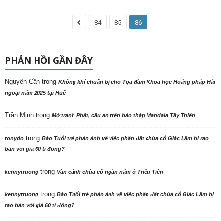
84
85
86
PHẢN HỒI GẦN ĐÂY
Nguyên Cần
trong
Không khí chuẩn bị cho Tọa đàm Khoa học Hoằng pháp Hải
ngoại năm 2025 tại Huế
Trần Minh
trong
Mở tranh Phật, cầu an trên bảo tháp Mandala Tây Thiên
trong
tonydo
Báo Tuổi trẻ phản ảnh về việc phần đất chùa cổ Giác Lâm bị rao
bán với giá 60 tỉ đồng?
trong
kennytruong
Vãn cảnh chùa cổ ngàn năm ở Triều Tiên
trong
kennytruong
Báo Tuổi trẻ phản ảnh về việc phần đất chùa cổ Giác Lâm bị
rao bán với giá 60 tỉ đồng?