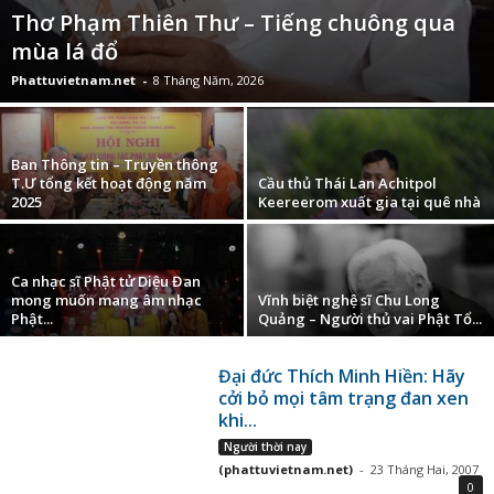
Thơ Phạm Thiên Thư – Tiếng chuông qua
mùa lá đổ
Phattuvietnam.net
-
8 Tháng Năm, 2026
Ban Thông tin – Truyền thông
T.Ư tổng kết hoạt động năm
Cầu thủ Thái Lan Achitpol
2025
Keereerom xuất gia tại quê nhà
Ca nhạc sĩ Phật tử Diệu Đan
mong muốn mang âm nhạc
Vĩnh biệt nghệ sĩ Chu Long
Phật...
Quảng – Người thủ vai Phật Tổ...
Đại đức Thích Minh Hiền: Hãy
cởi bỏ mọi tâm trạng đan xen
khi...
Người thời nay
(phattuvietnam.net)
-
23 Tháng Hai, 2007
0