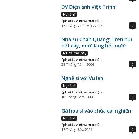
DV Điện ảnh Việt Trinh:
Nghệ sĩ
(phattuvietnam.net)
-
15 Tháng Mười Một, 2006
0
Nhà sư Chân Quang: Trên núi
hết cây, dưới làng hết nước
Người thời nay
(phattuvietnam.net)
-
28 Tháng Tám, 2006
0
Nghệ sĩ với Vu lan
Nghệ sĩ
(phattuvietnam.net)
-
10 Tháng Tám, 2006
0
Gã họa sĩ vào chùa cai nghiện
Nghệ sĩ
(phattuvietnam.net)
-
16 Tháng Bảy, 2006
0