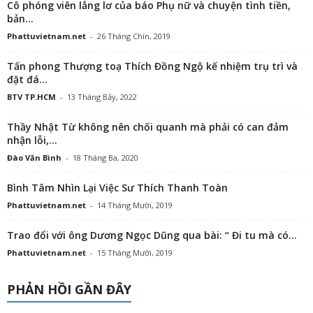
Cô phóng viên lẳng lơ của báo Phụ nữ và chuyện tình tiền,
bản...
Phattuvietnam.net
-
26 Tháng Chín, 2019
Tấn phong Thượng toạ Thích Đồng Ngộ kế nhiệm trụ trì và
đặt đá...
BTV TP.HCM
-
13 Tháng Bảy, 2022
Thầy Nhật Từ không nên chối quanh mà phải có can đảm
nhận lỗi,...
Đào Văn Bình
-
18 Tháng Ba, 2020
Bình Tâm Nhìn Lại Việc Sư Thích Thanh Toàn
Phattuvietnam.net
-
14 Tháng Mười, 2019
Trao đổi với ông Dương Ngọc Dũng qua bài: “ Đi tu mà có...
Phattuvietnam.net
-
15 Tháng Mười, 2019
PHẢN HỒI GẦN ĐÂY