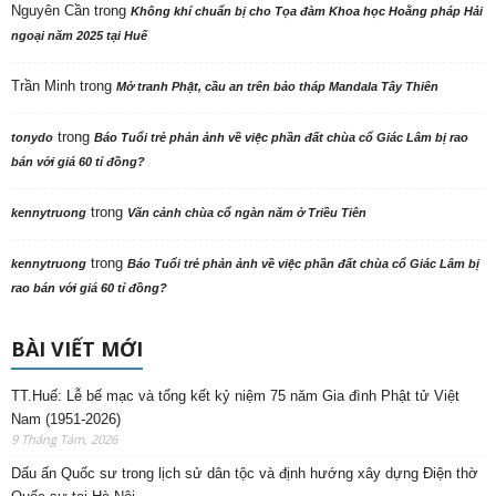
Nguyên Cần
trong
Không khí chuẩn bị cho Tọa đàm Khoa học Hoằng pháp Hải
ngoại năm 2025 tại Huế
Trần Minh
trong
Mở tranh Phật, cầu an trên bảo tháp Mandala Tây Thiên
trong
tonydo
Báo Tuổi trẻ phản ảnh về việc phần đất chùa cổ Giác Lâm bị rao
bán với giá 60 tỉ đồng?
trong
kennytruong
Vãn cảnh chùa cổ ngàn năm ở Triều Tiên
trong
kennytruong
Báo Tuổi trẻ phản ảnh về việc phần đất chùa cổ Giác Lâm bị
rao bán với giá 60 tỉ đồng?
BÀI VIẾT MỚI
TT.Huế: Lễ bế mạc và tổng kết kỷ niệm 75 năm Gia đình Phật tử Việt
Nam (1951-2026)
9 Tháng Tám, 2026
Dấu ấn Quốc sư trong lịch sử dân tộc và định hướng xây dựng Điện thờ