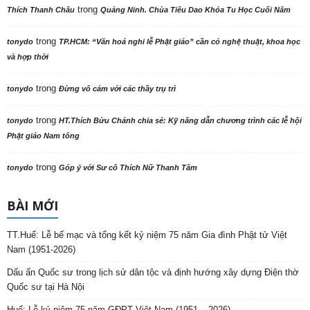
trong
Thích Thanh Châu
Quảng Ninh. Chùa Tiêu Dao Khóa Tu Học Cuối Năm
trong
tonydo
TP.HCM: “Văn hoá nghi lễ Phật giáo” cần có nghệ thuật, khoa học
và hợp thời
trong
tonydo
Đừng vô cảm với các thầy trụ trì
trong
tonydo
HT.Thích Bửu Chánh chia sẻ: Kỹ năng dẫn chương trình các lễ hội
Phật giáo Nam tông
trong
tonydo
Góp ý với Sư cô Thích Nữ Thanh Tâm
BÀI MỚI
TT.Huế: Lễ bế mạc và tổng kết kỷ niệm 75 năm Gia đình Phật tử Việt
Nam (1951-2026)
Dấu ấn Quốc sư trong lịch sử dân tộc và định hướng xây dựng Điện thờ
Quốc sư tại Hà Nội
Huế: Lễ kỷ niệm 75 năm GĐPT Việt Nam (1951 – 2026)