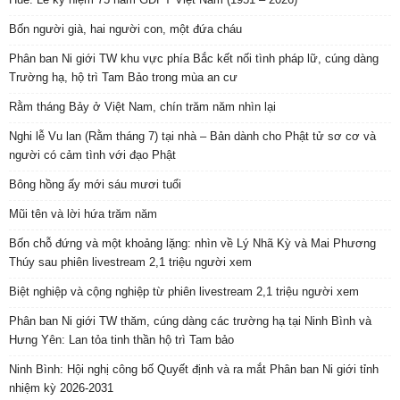
Bốn người già, hai người con, một đứa cháu
Phân ban Ni giới TW khu vực phía Bắc kết nối tình pháp lữ, cúng dàng
Trường hạ, hộ trì Tam Bảo trong mùa an cư
Rằm tháng Bảy ở Việt Nam, chín trăm năm nhìn lại
Nghi lễ Vu lan (Rằm tháng 7) tại nhà – Bản dành cho Phật tử sơ cơ và
người có cảm tình với đạo Phật
Bông hồng ấy mới sáu mươi tuổi
Mũi tên và lời hứa trăm năm
Bốn chỗ đứng và một khoảng lặng: nhìn về Lý Nhã Kỳ và Mai Phương
Thúy sau phiên livestream 2,1 triệu người xem
Biệt nghiệp và cộng nghiệp từ phiên livestream 2,1 triệu người xem
Phân ban Ni giới TW thăm, cúng dàng các trường hạ tại Ninh Bình và
Hưng Yên: Lan tỏa tinh thần hộ trì Tam bảo
Ninh Bình: Hội nghị công bố Quyết định và ra mắt Phân ban Ni giới tỉnh
nhiệm kỳ 2026-2031