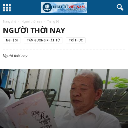
Trang chủ
Người thời nay
Trang 86
NGƯỜI THỜI NAY
NGHỆ SĨ
TẤM GƯƠNG PHẬT TỬ
TRÍ THỨC
Người thời nay