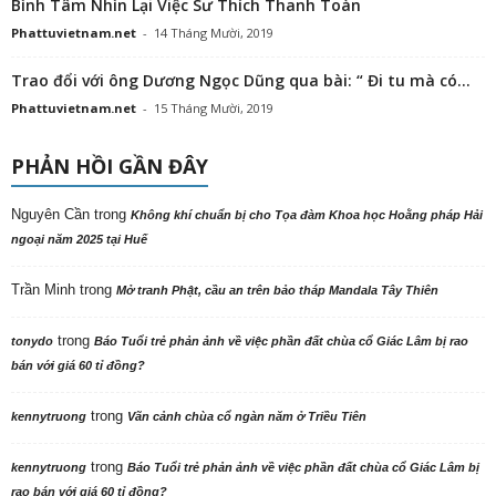
Bình Tâm Nhìn Lại Việc Sư Thích Thanh Toàn
Phattuvietnam.net
-
14 Tháng Mười, 2019
Trao đổi với ông Dương Ngọc Dũng qua bài: “ Đi tu mà có...
Phattuvietnam.net
-
15 Tháng Mười, 2019
PHẢN HỒI GẦN ĐÂY
Nguyên Cần
trong
Không khí chuẩn bị cho Tọa đàm Khoa học Hoằng pháp Hải
ngoại năm 2025 tại Huế
Trần Minh
trong
Mở tranh Phật, cầu an trên bảo tháp Mandala Tây Thiên
trong
tonydo
Báo Tuổi trẻ phản ảnh về việc phần đất chùa cổ Giác Lâm bị rao
bán với giá 60 tỉ đồng?
trong
kennytruong
Vãn cảnh chùa cổ ngàn năm ở Triều Tiên
trong
kennytruong
Báo Tuổi trẻ phản ảnh về việc phần đất chùa cổ Giác Lâm bị
rao bán với giá 60 tỉ đồng?