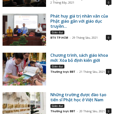
2 Tháng Bảy, 2021
0
Phát huy giá trị nhân văn của
Phật giáo gắn với giáo dục
truyền...
Giáo dục
BTV TP.HCM
-
29 Tháng Sáu, 2021
0
Chương trình, sách giáo khoa
mới: Xóa bỏ định kiến giới
Giáo dục
Thường trực BBT
-
21 Tháng Sáu, 2021
0
Những trường được đào tạo
tiến sĩ Phật học ở Việt Nam
Giáo dục
Thường trực BBT
-
20 Tháng Sáu, 2021
0