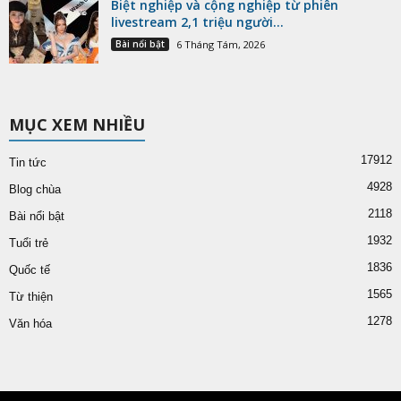
Biệt nghiệp và cộng nghiệp từ phiên
livestream 2,1 triệu người...
Bài nổi bật
6 Tháng Tám, 2026
MỤC XEM NHIỀU
17912
Tin tức
4928
Blog chùa
2118
Bài nổi bật
1932
Tuổi trẻ
1836
Quốc tế
1565
Từ thiện
1278
Văn hóa