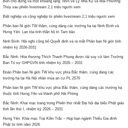
Bốn chỗ đứng và một khoảng lặng: nhìn về Lý Nhã Kỳ và Mai Phương
Thúy sau phiên livestream 2,1 triệu người xem
Biệt nghiệp và cộng nghiệp từ phiên livestream 2,1 triệu người xem
Phân ban Ni giới TW thăm, cúng dàng các trường hạ tại Ninh Bình và
Hưng Yên: Lan tỏa tinh thần hộ trì Tam bảo
Ninh Bình: Hội nghị công bố Quyết định và ra mắt Phân ban Ni giới tỉnh
nhiệm kỳ 2026-2031
Bắc Ninh: Hòa thượng Thích Thanh Phụng được tái suy cử làm Trưởng
Ban Trị sự GHPGVN tỉnh nhiệm kỳ 2026 – 2031
Đoàn Phân ban Ni giới TW khu vực phía Bắc thăm, cúng dàng các
trường hạ tại Hà Nội nhân mùa an cư PL.2570
Phân ban Ni giới TW khu vực phía Bắc thăm, cúng dàng các trường hạ
thuộc tỉnh Hưng Yên và thành phố Hải Phòng
Bắc Ninh: Khai mạc trang trọng Phiên thứ nhất Đại hội đại biểu Phật giáo
tỉnh lần thứ I, nhiệm kỳ 2026 – 2031
Hưng Yên: Khai mạc Trại Kiền Trắc – Họp bạn ngành Thiếu Gia đình
Phật tử tỉnh năm 2026