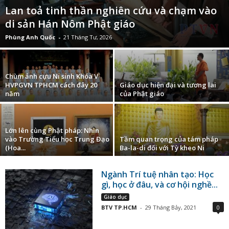
Lan toả tinh thần nghiên cứu và chạm vào
di sản Hán Nôm Phật giáo
Phùng Anh Quốc
-
21 Tháng Tư, 2026
Chùm ảnh cựu Ni sinh Khóa V
HVPGVN TPHCM cách đây 20
Giáo dục hiện đại và tương lai
năm
của Phật giáo
Lớn lên cùng Phật pháp: Nhìn
vào Trường Tiểu học Trung Đạo
Tầm quan trọng của tám pháp
(Hoa...
Ba-la-di đối với Tỳ kheo Ni
Ngành Trí tuệ nhân tạo: Học
gì, học ở đâu, và cơ hội nghề...
Giáo dục
BTV TP.HCM
-
29 Tháng Bảy, 2021
0