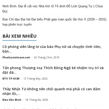
Ninh Bình: Đại lễ cất nóc Nhà thờ tổ Tổ đình Đỗ Linh Quang Tự ( Chùa
Đọ)
Ban Chỉ đạo Đại hội Đại biểu Phật giáo toàn quốc lần thứ X (2026 – 2031)
họp phiên trực tuyến
BÀI XEM NHIỀU
Cô phóng viên lẳng lơ của báo Phụ nữ và chuyện tình tiền,
bản...
Phattuvietnam.net
-
26 Tháng Chín, 2019
Tấn phong Thượng toạ Thích Đồng Ngộ kế nhiệm trụ trì và
đặt đá...
BTV TP.HCM
-
13 Tháng Bảy, 2022
Thầy Nhật Từ không nên chối quanh mà phải có can đảm
nhận lỗi,...
Đào Văn Bình
-
18 Tháng Ba, 2020