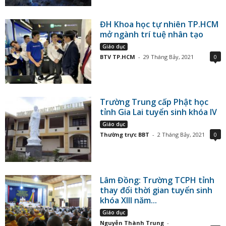
ĐH Khoa học tự nhiên TP.HCM
mở ngành trí tuệ nhân tạo
Giáo dục
BTV TP.HCM
-
29 Tháng Bảy, 2021
0
Trường Trung cấp Phật học
tỉnh Gia Lai tuyển sinh khóa IV
Giáo dục
Thường trực BBT
-
2 Tháng Bảy, 2021
0
Lâm Đồng: Trường TCPH tỉnh
thay đổi thời gian tuyển sinh
khóa XIII năm...
Giáo dục
Nguyễn Thành Trung
-