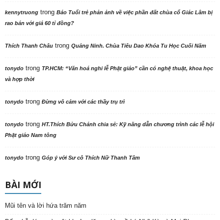
trong
kennytruong
Báo Tuổi trẻ phản ảnh về việc phần đất chùa cổ Giác Lâm bị
rao bán với giá 60 tỉ đồng?
trong
Thích Thanh Châu
Quảng Ninh. Chùa Tiêu Dao Khóa Tu Học Cuối Năm
trong
tonydo
TP.HCM: “Văn hoá nghi lễ Phật giáo” cần có nghệ thuật, khoa học
và hợp thời
trong
tonydo
Đừng vô cảm với các thầy trụ trì
trong
tonydo
HT.Thích Bửu Chánh chia sẻ: Kỹ năng dẫn chương trình các lễ hội
Phật giáo Nam tông
trong
tonydo
Góp ý với Sư cô Thích Nữ Thanh Tâm
BÀI MỚI
Mũi tên và lời hứa trăm năm