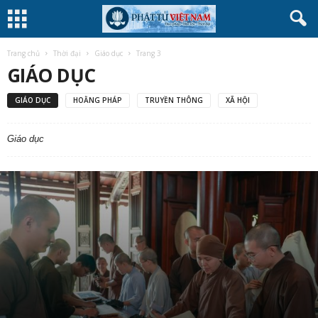
Trang chủ
Thời đại
Giáo dục
Trang 3
GIÁO DỤC
GIÁO DỤC
HOẰNG PHÁP
TRUYỀN THÔNG
XÃ HỘI
Giáo dục