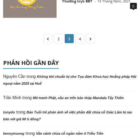
Thường trực BBT
-
13 Tháng Năm, 2021
0
2
3
4
PHẢN HỒI GẦN ĐÂY
Nguyên Cần
trong
Không khí chuẩn bị cho Tọa đàm Khoa học Hoằng pháp Hải
ngoại năm 2025 tại Huế
Trần Minh
trong
Mở tranh Phật, cầu an trên bảo tháp Mandala Tây Thiên
trong
tonydo
Báo Tuổi trẻ phản ảnh về việc phần đất chùa cổ Giác Lâm bị rao
bán với giá 60 tỉ đồng?
trong
kennytruong
Vãn cảnh chùa cổ ngàn năm ở Triều Tiên