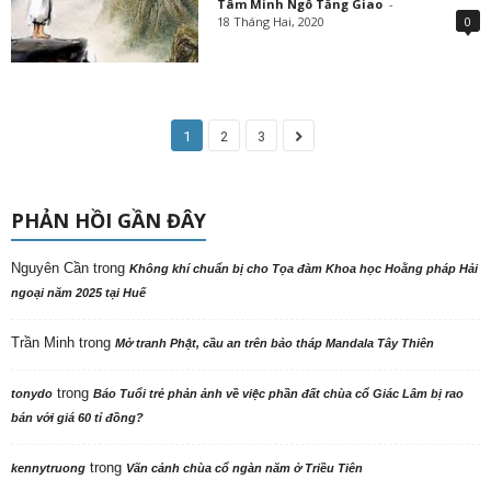
Tâm Minh Ngô Tằng Giao
-
18 Tháng Hai, 2020
0
1
2
3
PHẢN HỒI GẦN ĐÂY
Nguyên Cần
trong
Không khí chuẩn bị cho Tọa đàm Khoa học Hoằng pháp Hải
ngoại năm 2025 tại Huế
Trần Minh
trong
Mở tranh Phật, cầu an trên bảo tháp Mandala Tây Thiên
trong
tonydo
Báo Tuổi trẻ phản ảnh về việc phần đất chùa cổ Giác Lâm bị rao
bán với giá 60 tỉ đồng?
trong
kennytruong
Vãn cảnh chùa cổ ngàn năm ở Triều Tiên