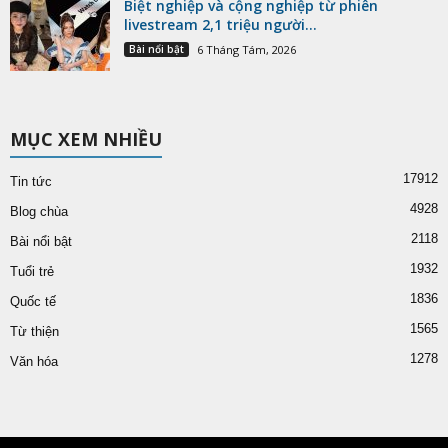
Biệt nghiệp và cộng nghiệp từ phiên
livestream 2,1 triệu người...
Bài nổi bật
6 Tháng Tám, 2026
MỤC XEM NHIỀU
17912
Tin tức
4928
Blog chùa
2118
Bài nổi bật
1932
Tuổi trẻ
1836
Quốc tế
1565
Từ thiện
1278
Văn hóa