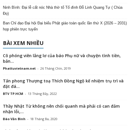
Ninh Bình: Đại lễ cất nóc Nhà thờ tổ Tổ đình Đỗ Linh Quang Tự ( Chùa
Đọ)
Ban Chỉ đạo Đại hội Đại biểu Phật giáo toàn quốc lần thứ X (2026 – 2031)
họp phiên trực tuyến
BÀI XEM NHIỀU
Cô phóng viên lẳng lơ của báo Phụ nữ và chuyện tình tiền,
bản...
Phattuvietnam.net
-
26 Tháng Chín, 2019
Tấn phong Thượng toạ Thích Đồng Ngộ kế nhiệm trụ trì và
đặt đá...
BTV TP.HCM
-
13 Tháng Bảy, 2022
Thầy Nhật Từ không nên chối quanh mà phải có can đảm
nhận lỗi,...
Đào Văn Bình
-
18 Tháng Ba, 2020