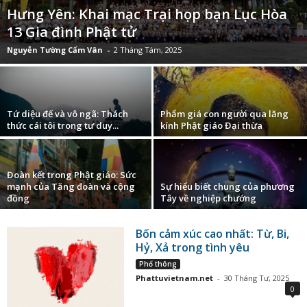
Hưng Yên: Khai mạc Trại họp bạn Lục Hòa
13 Gia đình Phật tử
Nguyễn Tường Cẩm Vân
-
2 Tháng Tám, 2025
Tứ diệu đế và vô ngã: Thách
Phẩm giá con người qua lăng
thức cái tôi trong tư duy...
kính Phật giáo Đại thừa
Đoàn kết trong Phật giáo: Sức
mạnh của Tăng đoàn và cộng
Sự hiểu biết chung của phương
đồng
Tây về nghiệp chướng
Bốn cảm xúc cao nhất: Từ, Bi,
Hỷ, Xả trong tình yêu
Phổ thông
Phattuvietnam.net
-
30 Tháng Tư, 2025
0