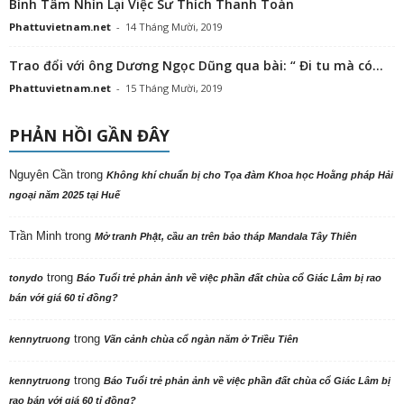
Bình Tâm Nhìn Lại Việc Sư Thích Thanh Toàn
Phattuvietnam.net
-
14 Tháng Mười, 2019
Trao đổi với ông Dương Ngọc Dũng qua bài: “ Đi tu mà có...
Phattuvietnam.net
-
15 Tháng Mười, 2019
PHẢN HỒI GẦN ĐÂY
Nguyên Cần
trong
Không khí chuẩn bị cho Tọa đàm Khoa học Hoằng pháp Hải
ngoại năm 2025 tại Huế
Trần Minh
trong
Mở tranh Phật, cầu an trên bảo tháp Mandala Tây Thiên
trong
tonydo
Báo Tuổi trẻ phản ảnh về việc phần đất chùa cổ Giác Lâm bị rao
bán với giá 60 tỉ đồng?
trong
kennytruong
Vãn cảnh chùa cổ ngàn năm ở Triều Tiên
trong
kennytruong
Báo Tuổi trẻ phản ảnh về việc phần đất chùa cổ Giác Lâm bị
rao bán với giá 60 tỉ đồng?