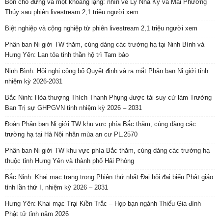
Bốn chỗ đứng và một khoảng lặng: nhìn về Lý Nhã Kỳ và Mai Phương
Thúy sau phiên livestream 2,1 triệu người xem
Biệt nghiệp và cộng nghiệp từ phiên livestream 2,1 triệu người xem
Phân ban Ni giới TW thăm, cúng dàng các trường hạ tại Ninh Bình và
Hưng Yên: Lan tỏa tinh thần hộ trì Tam bảo
Ninh Bình: Hội nghị công bố Quyết định và ra mắt Phân ban Ni giới tỉnh
nhiệm kỳ 2026-2031
Bắc Ninh: Hòa thượng Thích Thanh Phụng được tái suy cử làm Trưởng
Ban Trị sự GHPGVN tỉnh nhiệm kỳ 2026 – 2031
Đoàn Phân ban Ni giới TW khu vực phía Bắc thăm, cúng dàng các
trường hạ tại Hà Nội nhân mùa an cư PL.2570
Phân ban Ni giới TW khu vực phía Bắc thăm, cúng dàng các trường hạ
thuộc tỉnh Hưng Yên và thành phố Hải Phòng
Bắc Ninh: Khai mạc trang trọng Phiên thứ nhất Đại hội đại biểu Phật giáo
tỉnh lần thứ I, nhiệm kỳ 2026 – 2031
Hưng Yên: Khai mạc Trại Kiền Trắc – Họp bạn ngành Thiếu Gia đình
Phật tử tỉnh năm 2026