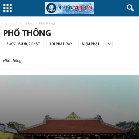
Trang chủ
Tu học
Phổ thông
PHỔ THÔNG
BƯỚC ĐẦU HỌC PHẬT
LỜI PHẬT DẠY
NIỆM PHẬT
Phổ thông