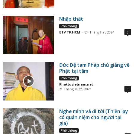
Nhập thất
Phổ thông
BTV TP.HCM
-
24 Tháng Hai, 2024
0
Đức Đệ tam Pháp chủ giảng về
Phật tại tâm
Phổ thông
Phattuvietnam.net
-
21 Tháng Mười, 2021
0
Nghe mình và đi tới (Thiền lạy
có quán niệm cho người tại
gia)
Phổ thông