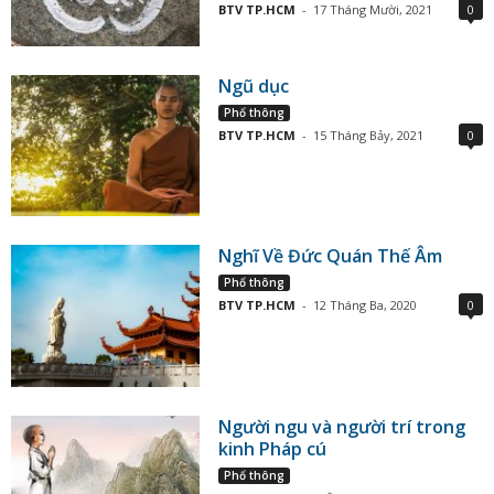
BTV TP.HCM
-
17 Tháng Mười, 2021
0
Ngũ dục
Phổ thông
BTV TP.HCM
-
15 Tháng Bảy, 2021
0
Nghĩ Về Đức Quán Thế Âm
Phổ thông
BTV TP.HCM
-
12 Tháng Ba, 2020
0
Người ngu và người trí trong
kinh Pháp cú
Phổ thông