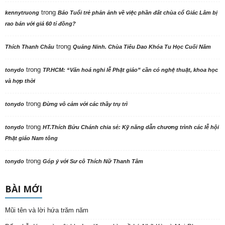
trong
kennytruong
Báo Tuổi trẻ phản ảnh về việc phần đất chùa cổ Giác Lâm bị
rao bán với giá 60 tỉ đồng?
trong
Thích Thanh Châu
Quảng Ninh. Chùa Tiêu Dao Khóa Tu Học Cuối Năm
trong
tonydo
TP.HCM: “Văn hoá nghi lễ Phật giáo” cần có nghệ thuật, khoa học
và hợp thời
trong
tonydo
Đừng vô cảm với các thầy trụ trì
trong
tonydo
HT.Thích Bửu Chánh chia sẻ: Kỹ năng dẫn chương trình các lễ hội
Phật giáo Nam tông
trong
tonydo
Góp ý với Sư cô Thích Nữ Thanh Tâm
BÀI MỚI
Mũi tên và lời hứa trăm năm