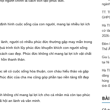
ọi người chính là cách tích tạo phúc đức.
ngành
TT. T
GHPGV
 định hình cuộc sống của con người, mang lại nhiều lợi ích
Hà Tĩ
cử tâ
2026-
n lành, người có nhiều phúc đức thường gặp may mắn trong
Đêm l
Quá trình tích lũy phúc đức khuyến khích con người sống
Thế 
cách cao đẹp. Phúc đức không chỉ mang lại lợi ích vật chất
Gia L
 hồn thanh thản.
tại N
Hà Tĩ
húc sẽ có cuộc sống hòa thuận, con cháu hiếu thảo và gặp
dâng 
. Phúc đức của cha mẹ cũng góp phần tạo nền tảng tốt đẹp
hùng 
tỉnh 
nh không chỉ mang lại lợi ích cho cá nhân mà còn tạo phúc
BÀI
 hội an lành và văn minh.
Cô p