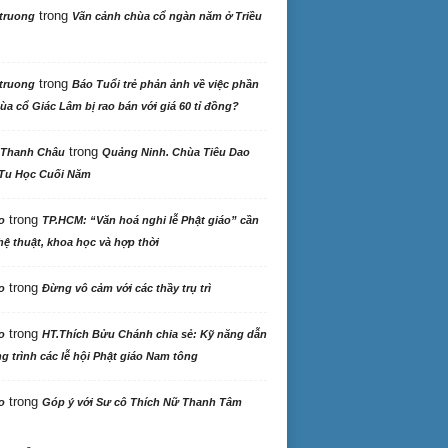
trong
truong
Vãn cảnh chùa cổ ngàn năm ở Triều
trong
truong
Báo Tuổi trẻ phản ảnh về việc phần
ùa cổ Giác Lâm bị rao bán với giá 60 tỉ đồng?
trong
 Thanh Châu
Quảng Ninh. Chùa Tiêu Dao
Tu Học Cuối Năm
trong
o
TP.HCM: “Văn hoá nghi lễ Phật giáo” cần
ệ thuật, khoa học và hợp thời
trong
o
Đừng vô cảm với các thầy trụ trì
trong
o
HT.Thích Bửu Chánh chia sẻ: Kỹ năng dẫn
 trình các lễ hội Phật giáo Nam tông
trong
o
Góp ý với Sư cô Thích Nữ Thanh Tâm