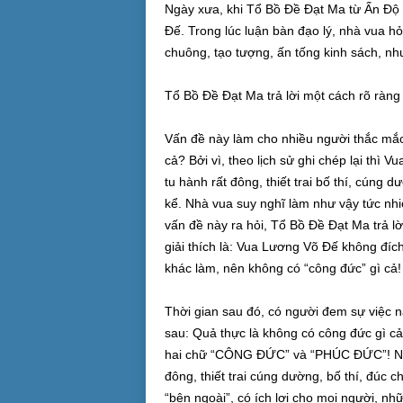
Ngày xưa, khi Tổ Bồ Đề Đạt Ma từ Ấn Độ
Đế. Trong lúc luận bàn đạo lý, nhà vua hỏ
chuông, tạo tượng, ấn tống kinh sách, nh
Tổ Bồ Đề Đạt Ma trả lời một cách rõ ràng
Vấn đề này làm cho nhiều người thắc mắc,
cả? Bởi vì, theo lịch sử ghi chép lại thì
tu hành rất đông, thiết trai bố thí, cúng 
kể. Nhà vua suy nghĩ làm như vậy tức nh
vấn đề này ra hỏi, Tổ Bồ Đề Đạt Ma trả l
giải thích là: Vua Lương Võ Đế không đích
khác làm, nên không có “công đức” gì cả!
Thời gian sau đó, có người đem sự việc 
sau: Quả thực là không có công đức gì c
hai chữ “CÔNG ĐỨC” và “PHÚC ĐỨC”! Nghĩ
đông, thiết trai cúng dường, bố thí, đúc c
“bên ngoài”, có ích lợi cho mọi người, nh