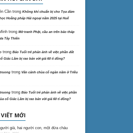
ên Cần
trong
Không khí chuẩn bị cho Tọa đàm
học Hoằng pháp Hải ngoại năm 2025 tại Huế
Minh
trong
Mở tranh Phật, cầu an trên bảo tháp
la Tây Thiên
trong
o
Báo Tuổi trẻ phản ảnh về việc phần đất
ổ Giác Lâm bị rao bán với giá 60 tỉ đồng?
trong
truong
Vãn cảnh chùa cổ ngàn năm ở Triều
trong
truong
Báo Tuổi trẻ phản ảnh về việc phần
ùa cổ Giác Lâm bị rao bán với giá 60 tỉ đồng?
 VIẾT MỚI
gười già, hai người con, một đứa cháu