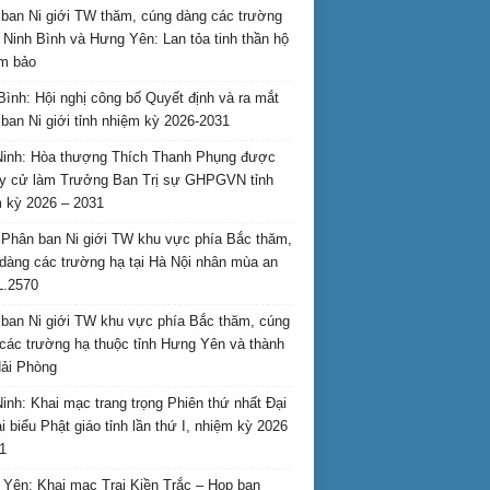
ban Ni giới TW thăm, cúng dàng các trường
i Ninh Bình và Hưng Yên: Lan tỏa tinh thần hộ
am bảo
Bình: Hội nghị công bố Quyết định và ra mắt
ban Ni giới tỉnh nhiệm kỳ 2026-2031
inh: Hòa thượng Thích Thanh Phụng được
uy cử làm Trưởng Ban Trị sự GHPGVN tỉnh
 kỳ 2026 – 2031
Phân ban Ni giới TW khu vực phía Bắc thăm,
dàng các trường hạ tại Hà Nội nhân mùa an
L.2570
ban Ni giới TW khu vực phía Bắc thăm, cúng
các trường hạ thuộc tỉnh Hưng Yên và thành
ải Phòng
inh: Khai mạc trang trọng Phiên thứ nhất Đại
ại biểu Phật giáo tỉnh lần thứ I, nhiệm kỳ 2026
1
Yên: Khai mạc Trại Kiền Trắc – Họp bạn