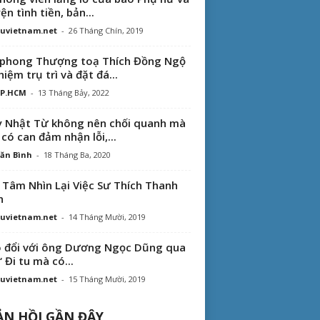
ện tình tiền, bản...
uvietnam.net
-
26 Tháng Chín, 2019
phong Thượng toạ Thích Đồng Ngộ
hiệm trụ trì và đặt đá...
TP.HCM
-
13 Tháng Bảy, 2022
 Nhật Từ không nên chối quanh mà
 có can đảm nhận lỗi,...
ăn Bình
-
18 Tháng Ba, 2020
 Tâm Nhìn Lại Việc Sư Thích Thanh
n
uvietnam.net
-
14 Tháng Mười, 2019
 đổi với ông Dương Ngọc Dũng qua
“ Đi tu mà có...
uvietnam.net
-
15 Tháng Mười, 2019
N HỒI GẦN ĐÂY