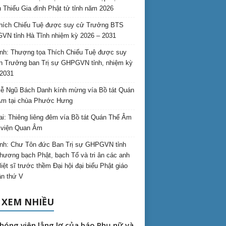
 Thiếu Gia đình Phật tử tỉnh năm 2026
hích Chiếu Tuệ được suy cử Trưởng BTS
N tỉnh Hà Tĩnh nhiệm kỳ 2026 – 2031
nh: Thượng tọa Thích Chiếu Tuệ được suy
n Trưởng ban Trị sự GHPGVN tỉnh, nhiệm kỳ
2031
ễ Ngũ Bách Danh kính mừng vía Bồ tát Quán
Âm tại chùa Phước Hưng
ai: Thiêng liêng đêm vía Bồ tát Quán Thế Âm
i viện Quan Âm
nh: Chư Tôn đức Ban Trị sự GHPGVN tỉnh
hương bạch Phật, bạch Tổ và tri ân các anh
liệt sĩ trước thềm Đại hội đại biểu Phật giáo
lần thứ V
 XEM NHIỀU
hóng viên lẳng lơ của báo Phụ nữ và