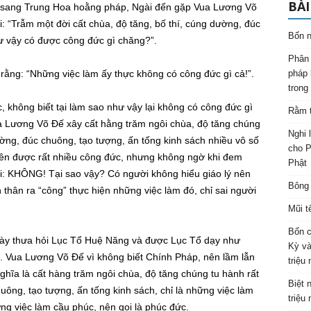
BÀI
 sang Trung Hoa hoằng pháp, Ngài đến gặp Vua Lương Võ
i: “Trẫm một đời cất chùa, độ tăng, bố thí, cúng dường, đúc
Bốn n
ư vậy có được công đức gì chăng?”.
Phân 
 rằng: “Những việc làm ấy thực không có công đức gì cả!”.
pháp 
trong
 không biết tại làm sao như vậy lại không có công đức gì
Rằm t
 Vua Lương Võ Đế xây cất hằng trăm ngôi chùa, độ tăng chúng
Nghi 
dường, đúc chuông, tạo tượng, ấn tống kinh sách nhiều vô số
cho P
iên được rất nhiều công đức, nhưng không ngờ khi đem
Phật
ời: KHÔNG! Tại sao vậy? Có người không hiểu giáo lý nên
Bông 
 thân ra “công” thực hiện những việc làm đó, chỉ sai người
Mũi t
Bốn c
này thưa hỏi Lục Tổ Huệ Năng và được Lục Tổ dạy như
Kỳ và
ả. Vua Lương Võ Đế vì không biết Chính Pháp, nên lầm lẫn
triệu
a là cất hàng trăm ngôi chùa, độ tăng chúng tu hành rất
Biệt 
huông, tạo tượng, ấn tống kinh sách, chỉ là những việc làm
triệu
ững việc làm cầu phúc, nên gọi là phúc đức.