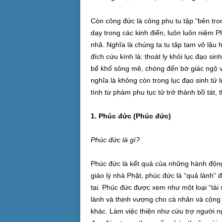
Còn công đức là công phu tu tập “bên trong
dạy trong các kinh điển, luôn luôn niệm Phật
nhã. Nghĩa là chúng ta tu tập tam vô lậu
đích cứu kính là: thoát ly khỏi lục đạo si
bể khổ sông mê, chóng đến bờ giác ngộ và 
nghĩa là không còn trong lục đạo sinh tử
tính từ phàm phu tục tử trở thành bồ tát, 
1. Phúc đức (Phúc đức)
Phúc đức là gì?
Phúc đức là kết quả của những hành động
giáo lý nhà Phật, phúc đức là “quả lành”
tại. Phúc đức được xem như một loại “tài
lành và thịnh vượng cho cá nhân và cộng
khác. Làm việc thiện như cứu trợ người n