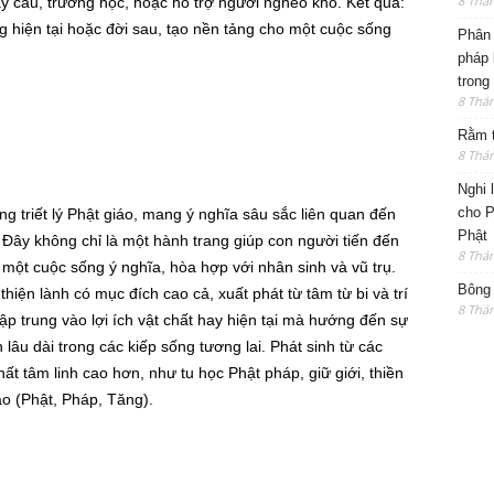
8 Thá
ây cầu, trường học, hoặc hỗ trợ người nghèo khó. Kết quả:
g hiện tại hoặc đời sau, tạo nền tảng cho một cuộc sống
Phân 
pháp 
trong
8 Thá
Rằm t
8 Thá
Nghi 
cho P
g triết lý Phật giáo, mang ý nghĩa sâu sắc liên quan đến
Phật
ệp. Đây không chỉ là một hành trang giúp con người tiến đến
8 Thá
một cuộc sống ý nghĩa, hòa hợp với nhân sinh và vũ trụ.
Bông 
iện lành có mục đích cao cả, xuất phát từ tâm từ bi và trí
8 Thá
ập trung vào lợi ích vật chất hay hiện tại mà hướng đến sự
h lâu dài trong các kiếp sống tương lai. Phát sinh từ các
t tâm linh cao hơn, như tu học Phật pháp, giữ giới, thiền
o (Phật, Pháp, Tăng).