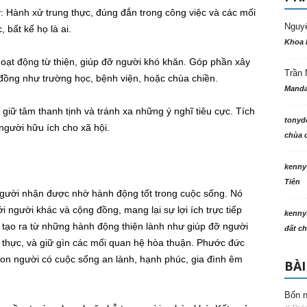
: Hành xử trung thực, đúng đắn trong công việc và các mối
Nguy
 bất kể họ là ai.
Khoa 
ạt động từ thiện, giúp đỡ người khó khăn. Góp phần xây
Trần 
 đồng như trường học, bệnh viện, hoặc chùa chiền.
Manda
giữ tâm thanh tịnh và tránh xa những ý nghĩ tiêu cực. Tích
tonyd
 người hữu ích cho xã hội.
chùa c
kenny
Tiên
gười nhận được nhờ hành động tốt trong cuộc sống. Nó
i người khác và cộng đồng, mang lại sự lợi ích trực tiếp
kenny
c tạo ra từ những hành động thiện lành như giúp đỡ người
đất ch
ung thực, và giữ gìn các mối quan hệ hòa thuận. Phước đức
con người có cuộc sống an lành, hạnh phúc, gia đình êm
BÀI
Bốn n