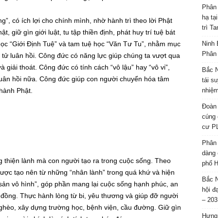
Phân 
hạ tạ
”, có ích lợi cho chính mình, nhờ hành trì theo lời Phật
trì T
, giữ gìn giới luật, tu tập thiền định, phát huy trí tuệ bát
 học “Giới Định Tuệ” và tam tuệ học “Văn Tư Tu”, nhằm mục
Ninh 
Phân 
nh tử luân hồi. Công đức có năng lực giúp chúng ta vượt qua
giải thoát. Công đức có tính cách “vô lậu” hay “vô vi”,
Bắc N
 luân hồi nữa. Công đức giúp con người chuyển hóa tâm
tái s
thành Phật.
nhiệm
Đoàn 
cúng 
cư P
Phân 
dàng 
 thiện lành mà con người tạo ra trong cuộc sống. Theo
phố H
 được tạo nên từ những “nhân lành” trong quá khứ và hiện
Bắc N
 sản vô hình”, góp phần mang lại cuộc sống hạnh phúc, an
hội đ
 đồng. Thực hành lòng từ bi, yêu thương và giúp đỡ người
– 203
ghèo, xây dựng trường học, bệnh viện, cầu đường. Giữ gìn
Hưng 