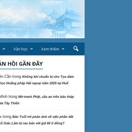
Văn học
Xem thêm
N HỒI GẦN ĐÂY
ên Cần
trong
Không khí chuẩn bị cho Tọa đàm
học Hoằng pháp Hải ngoại năm 2025 tại Huế
Minh
trong
Mở tranh Phật, cầu an trên bảo tháp
la Tây Thiên
trong
o
Báo Tuổi trẻ phản ảnh về việc phần đất
ổ Giác Lâm bị rao bán với giá 60 tỉ đồng?