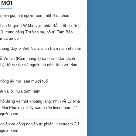
 MỚI
gười già, hai người con, một đứa cháu
ban Ni giới TW khu vực phía Bắc kết nối tình
lữ, cúng dàng Trường hạ, hộ trì Tam Bảo
 mùa an cư
háng Bảy ở Việt Nam, chín trăm năm nhìn lại
lễ Vu lan (Rằm tháng 7) tại nhà – Bản dành
hật tử sơ cơ và người có cảm tình với đạo
hồng ấy mới sáu mươi tuổi
ên và lời hứa trăm năm
hỗ đứng và một khoảng lặng: nhìn về Lý Nhã
 Mai Phương Thúy sau phiên livestream 2,1
 người xem
nghiệp và cộng nghiệp từ phiên livestream 2,1
 người xem