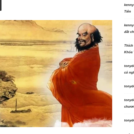
kenny
Tiên
kenny
đất ch
Thích
Khóa 
tonyd
có ngh
tonyd
tonyd
chương
tonyd