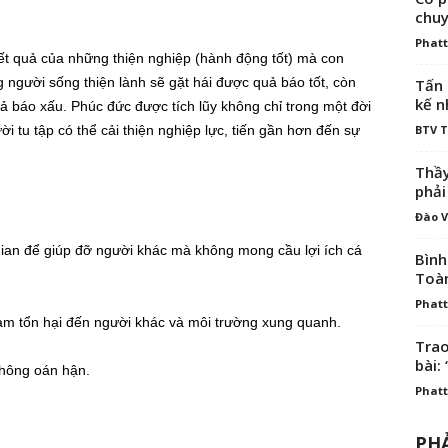
chuy
Phatt
ết quả của những thiện nghiệp (hành động tốt) mà con
 người sống thiện lành sẽ gặt hái được quả báo tốt, còn
Tấn 
kế n
 báo xấu. Phúc đức được tích lũy không chỉ trong một đời
 tu tập có thể cải thiện nghiệp lực, tiến gần hơn đến sự
BTV 
Thầy
phải
Đào V
ời gian để giúp đỡ người khác mà không mong cầu lợi ích cá
Bình
Toà
Phatt
làm tổn hại đến người khác và môi trường xung quanh.
Trao
bài: 
không oán hận.
Phatt
PHẢ