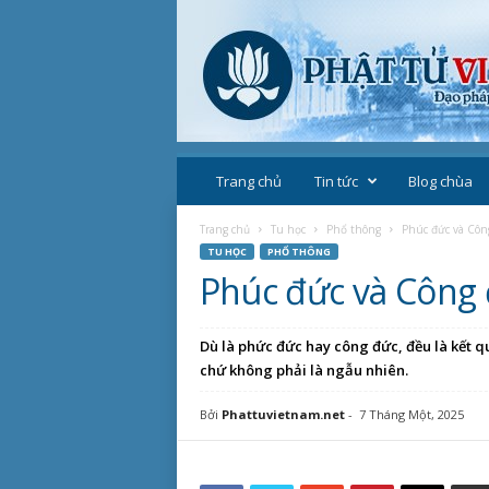
P
h
Trang chủ
Tin tức
Blog chùa
ậ
t
Trang chủ
Tu học
Phổ thông
Phúc đức và Côn
g
TU HỌC
PHỔ THÔNG
i
Phúc đức và Công
á
o
V
Dù là phức đức hay công đức, đều là kết q
i
chứ không phải là ngẫu nhiên.
ệ
t
Bởi
Phattuvietnam.net
-
7 Tháng Một, 2025
N
a
m