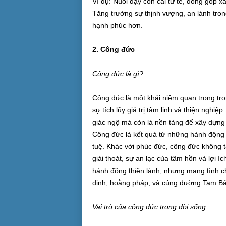
Ví dụ: Nuôi dạy con cái tử tế, đóng góp x
Tăng trưởng sự thịnh vượng, an lành tron
hạnh phúc hơn.
2. Công đức
Công đức là gì?
Công đức là một khái niệm quan trọng tron
sự tích lũy giá trị tâm linh và thiện nghi
giác ngộ mà còn là nền tảng để xây dựng 
Công đức là kết quả từ những hành động th
tuệ. Khác với phúc đức, công đức không t
giải thoát, sự an lạc của tâm hồn và lợi íc
hành động thiện lành, nhưng mang tính chấ
định, hoằng pháp, và cúng dường Tam Bả
Vai trò của công đức trong đời sống