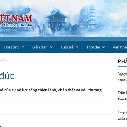
Đời sống
Diễn đàn
Tuổi trẻ
Thời đại
Văn hóa
g đức
PHẢ
 đức
Nguy
Khoa 
uả của sự nỗ lực sống thiện lành, chân thật và yêu thương,
Trần 
Manda
tonyd
chùa c