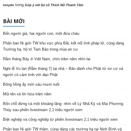
trong
tonydo
Góp ý với Sư cô Thích Nữ Thanh Tâm
BÀI MỚI
Bốn người già, hai người con, một đứa cháu
Phân ban Ni giới TW khu vực phía Bắc kết nối tình pháp lữ, cúng dàng
Trường hạ, hộ trì Tam Bảo trong mùa an cư
Rằm tháng Bảy ở Việt Nam, chín trăm năm nhìn lại
Nghi lễ Vu lan (Rằm tháng 7) tại nhà – Bản dành cho Phật tử sơ cơ và
người có cảm tình với đạo Phật
Bông hồng ấy mới sáu mươi tuổi
Mũi tên và lời hứa trăm năm
Bốn chỗ đứng và một khoảng lặng: nhìn về Lý Nhã Kỳ và Mai Phương
Thúy sau phiên livestream 2,1 triệu người xem
Biệt nghiệp và cộng nghiệp từ phiên livestream 2,1 triệu người xem
Phân ban Ni giới TW thăm, cúng dàng các trường hạ tại Ninh Bình và