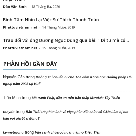
Đào Văn Bình
-
18 Tháng Ba, 2020
Bình Tâm Nhìn Lại Việc Sư Thích Thanh Toàn
Phattuvietnam.net
-
14 Tháng Mười, 2019
Trao đổi với ông Dương Ngọc Dũng qua bài: “ Đi tu mà có...
Phattuvietnam.net
-
15 Tháng Mười, 2019
PHẢN HỒI GẦN ĐÂY
Nguyên Cần
trong
Không khí chuẩn bị cho Tọa đàm Khoa học Hoằng pháp Hải
ngoại năm 2025 tại Huế
Trần Minh
trong
Mở tranh Phật, cầu an trên bảo tháp Mandala Tây Thiên
trong
tonydo
Báo Tuổi trẻ phản ảnh về việc phần đất chùa cổ Giác Lâm bị rao
bán với giá 60 tỉ đồng?
trong
kennytruong
Vãn cảnh chùa cổ ngàn năm ở Triều Tiên