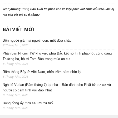
trong
kennytruong
Báo Tuổi trẻ phản ảnh về việc phần đất chùa cổ Giác Lâm bị
rao bán với giá 60 tỉ đồng?
BÀI VIẾT MỚI
Bốn người già, hai người con, một đứa cháu
8 Tháng Tám, 2026
Phân ban Ni giới TW khu vực phía Bắc kết nối tình pháp lữ, cúng dàng
Trường hạ, hộ trì Tam Bảo trong mùa an cư
8 Tháng Tám, 2026
Rằm tháng Bảy ở Việt Nam, chín trăm năm nhìn lại
8 Tháng Tám, 2026
Nghi lễ Vu lan (Rằm tháng 7) tại nhà – Bản dành cho Phật tử sơ cơ và
người có cảm tình với đạo Phật
8 Tháng Tám, 2026
Bông hồng ấy mới sáu mươi tuổi
8 Tháng Tám, 2026