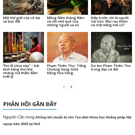
Một thế giới của cỏ dại
Mồng Năm tháng Năm
Kiếp trước, tôi là người
và bùn đất
và nỗi nhớ quê của
Sài Gòn: Mùi rau thơm
những người xa xứ
và một tiếng hát cũ?
“Em lễ chùa này” – bài
Phạm Thiên Thư: Tiếng
Dư âm Phạm Thiên Thư
kinh bằng thơ nhẹ
Chuông Vọng Giữa
trong đạo và đời
nhàng mà thấm đẫm
Động Hoa Vàng
triết lý
PHẢN HỒI GẦN ĐÂY
Nguyên Cần
trong
Không khí chuẩn bị cho Tọa đàm Khoa học Hoằng pháp Hải
ngoại năm 2025 tại Huế