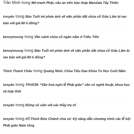
Trần Minh
trong
Mở tranh Phật, cầu an trên bảo tháp Mandala Tây Thiên
trong
tonydo
Báo Tuổi trẻ phản ảnh về việc phần đất chùa cổ Giác Lâm bị rao
bán với giá 60 tỉ đồng?
trong
kennytruong
Vãn cảnh chùa cổ ngàn năm ở Triều Tiên
trong
kennytruong
Báo Tuổi trẻ phản ảnh về việc phần đất chùa cổ Giác Lâm bị
rao bán với giá 60 tỉ đồng?
trong
Thích Thanh Châu
Quảng Ninh. Chùa Tiêu Dao Khóa Tu Học Cuối Năm
trong
tonydo
TP.HCM: “Văn hoá nghi lễ Phật giáo” cần có nghệ thuật, khoa học
và hợp thời
trong
tonydo
Đừng vô cảm với các thầy trụ trì
trong
tonydo
HT.Thích Bửu Chánh chia sẻ: Kỹ năng dẫn chương trình các lễ hội
Phật giáo Nam tông