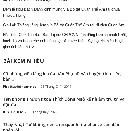
Đêm lễ Ngũ Bách Danh kính mừng vía Bồ tát Quán Thế Âm tại chùa
Phước Hưng
Gia Lai: Thiêng liêng đêm vía Bồ tát Quán Thế Âm tại Ni viện Quan Âm
Hà Tĩnh: Chư Tôn đức Ban Trị sự GHPGVN tỉnh dâng hương bạch Phật,
bạch Tổ và tri ân các anh hùng liệt sĩ trước thềm Đại hội đại biểu Phật
giáo tỉnh lần thứ V
BÀI XEM NHIỀU
Cô phóng viên lẳng lơ của báo Phụ nữ và chuyện tình tiền,
bản...
Phattuvietnam.net
-
26 Tháng Chín, 2019
Tấn phong Thượng toạ Thích Đồng Ngộ kế nhiệm trụ trì và
đặt đá...
BTV TP.HCM
-
13 Tháng Bảy, 2022
Thầy Nhật Từ không nên chối quanh mà phải có can đảm
nhận lỗi,...