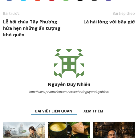
Bài trước
Bài tiếp theo
Lễ hội chùa Tây Phương
Là hài lòng với bây giờ
hứa hẹn những ấn tượng
khó quên
Nguyễn Duy Nhiên
http://www.phattuvietnam.net/author/nguyenduynhien/
BÀI VIẾT LIÊN QUAN
XEM THÊM