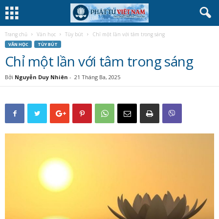
Trang chủ
Văn học
Tùy bút
Chỉ một lần với tâm trong sáng
VĂN HỌC
TÙY BÚT
Chỉ một lần với tâm trong sáng
Bởi
Nguyễn Duy Nhiên
-
21 Tháng Ba, 2025