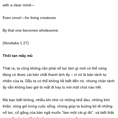
with a clear mind—
Even once!—for living creatures
By that one becomes wholesome.
(Itivuttaka 1.27)
Thổi tan mây mù
Thật ra, ta cũng không cần phải nổ lực làm gì mới có thể xứng
đáng có được cái bản chất thanh tịnh ấy – vì nó là bản tánh tự
nhiên của ta. Dẫu ta có thể không hề biết đến nó, nhưng chân tánh
ấy vẫn không bao giờ bị mất đi hay lu mờ một chút nào hết.
Mà bạn biết không, nhiều khi nhờ có những khổ đau, những khó
khăn, sóng gió trong cuộc sống, chúng giúp ta buông bỏ đi những
nổ lực, cố gắng của bản ngã muốn “làm một cái gì đó”, và biết thật