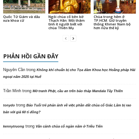
Quốc Tử Giám và dấu
Ngôi chùa cổ bên bờ
Chùa trong hẻm ở
xưa khoa cử
Thạch Hãn: Mối thâm
TP.HCM: Giữ truyền
tình ít người biết với
thống Khmer Nam bộ
chùa Thiên Mụ
hơn nửa thế kỷ
PHẢN HỒI GẦN ĐÂY
Nguyên Cần
trong
Không khí chuẩn bị cho Tọa đàm Khoa học Hoằng pháp Hải
ngoại năm 2025 tại Huế
Trần Minh
trong
Mở tranh Phật, cầu an trên bảo tháp Mandala Tây Thiên
trong
tonydo
Báo Tuổi trẻ phản ảnh về việc phần đất chùa cổ Giác Lâm bị rao
bán với giá 60 tỉ đồng?
trong
kennytruong
Vãn cảnh chùa cổ ngàn năm ở Triều Tiên