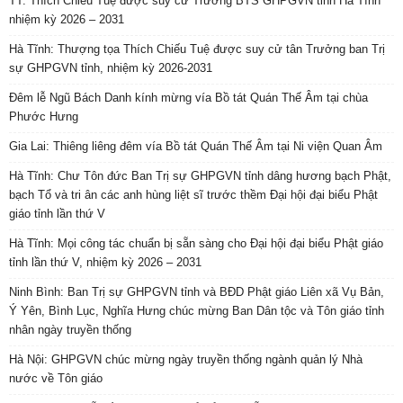
TT. Thích Chiếu Tuệ được suy cử Trưởng BTS GHPGVN tỉnh Hà Tĩnh
nhiệm kỳ 2026 – 2031
Hà Tĩnh: Thượng tọa Thích Chiếu Tuệ được suy cử tân Trưởng ban Trị
sự GHPGVN tỉnh, nhiệm kỳ 2026-2031
Đêm lễ Ngũ Bách Danh kính mừng vía Bồ tát Quán Thế Âm tại chùa
Phước Hưng
Gia Lai: Thiêng liêng đêm vía Bồ tát Quán Thế Âm tại Ni viện Quan Âm
Hà Tĩnh: Chư Tôn đức Ban Trị sự GHPGVN tỉnh dâng hương bạch Phật,
bạch Tổ và tri ân các anh hùng liệt sĩ trước thềm Đại hội đại biểu Phật
giáo tỉnh lần thứ V
Hà Tĩnh: Mọi công tác chuẩn bị sẵn sàng cho Đại hội đại biểu Phật giáo
tỉnh lần thứ V, nhiệm kỳ 2026 – 2031
Ninh Bình: Ban Trị sự GHPGVN tỉnh và BĐD Phật giáo Liên xã Vụ Bản,
Ý Yên, Bình Lục, Nghĩa Hưng chúc mừng Ban Dân tộc và Tôn giáo tỉnh
nhân ngày truyền thống
Hà Nội: GHPGVN chúc mừng ngày truyền thống ngành quản lý Nhà
nước về Tôn giáo