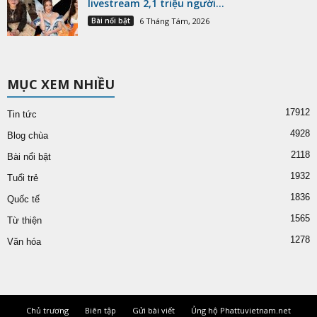
livestream 2,1 triệu người...
Bài nổi bật
6 Tháng Tám, 2026
MỤC XEM NHIỀU
17912
Tin tức
4928
Blog chùa
2118
Bài nổi bật
1932
Tuổi trẻ
1836
Quốc tế
1565
Từ thiện
1278
Văn hóa
Chủ trương
Biên tập
Gửi bài viết
Ủng hộ Phattuvietnam.net