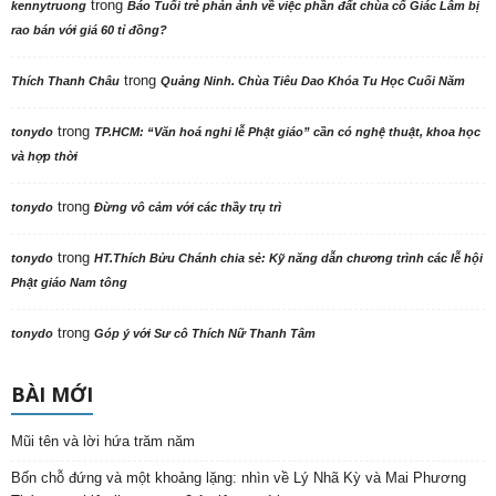
trong
kennytruong
Báo Tuổi trẻ phản ảnh về việc phần đất chùa cổ Giác Lâm bị
rao bán với giá 60 tỉ đồng?
trong
Thích Thanh Châu
Quảng Ninh. Chùa Tiêu Dao Khóa Tu Học Cuối Năm
trong
tonydo
TP.HCM: “Văn hoá nghi lễ Phật giáo” cần có nghệ thuật, khoa học
và hợp thời
trong
tonydo
Đừng vô cảm với các thầy trụ trì
trong
tonydo
HT.Thích Bửu Chánh chia sẻ: Kỹ năng dẫn chương trình các lễ hội
Phật giáo Nam tông
trong
tonydo
Góp ý với Sư cô Thích Nữ Thanh Tâm
BÀI MỚI
Mũi tên và lời hứa trăm năm
Bốn chỗ đứng và một khoảng lặng: nhìn về Lý Nhã Kỳ và Mai Phương