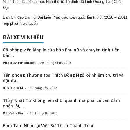
Ninh Bình: Đại lễ cất nóc Nhà thờ tổ Tổ đình Đỗ Linh Quang Tự ( Chùa
Đọ)
Ban Chỉ đạo Đại hội Đại biểu Phật giáo toàn quốc lần thứ X (2026 – 2031)
họp phiên trực tuyến
BÀI XEM NHIỀU
Cô phóng viên lẳng lơ của báo Phụ nữ và chuyện tình tiền,
bản...
Phattuvietnam.net
-
26 Tháng Chín, 2019
Tấn phong Thượng toạ Thích Đồng Ngộ kế nhiệm trụ trì và
đặt đá...
BTV TP.HCM
-
13 Tháng Bảy, 2022
Thầy Nhật Từ không nên chối quanh mà phải có can đảm
nhận lỗi,...
Đào Văn Bình
-
18 Tháng Ba, 2020
Bình Tâm Nhìn Lại Việc Sư Thích Thanh Toàn