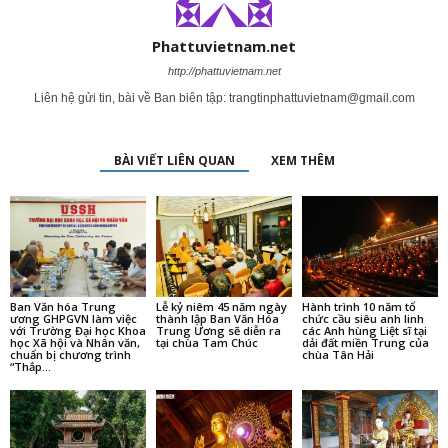
Phattuvietnam.net
http://phattuvietnam.net
Liên hệ gửi tin, bài về Ban biên tập:
trangtinphattuvietnam@gmail.com
BÀI VIẾT LIÊN QUAN
XEM THÊM
Ban Văn hóa Trung
Lễ kỷ niêm 45 năm ngày
Hành trình 10 năm tổ
ương GHPGVN làm việc
thành lập Ban Văn Hóa
chức cầu siêu anh linh
với Trường Đại học Khoa
Trung Ương sẽ diễn ra
các Anh hùng Liệt sĩ tại
học Xã hội và Nhân văn,
tại chùa Tam Chúc
dải đất miền Trung của
chuẩn bị chương trình
chùa Tân Hải
“Thắp...