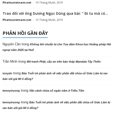
Phattuvietnam.net
-
14 Tháng Mười, 2019
Trao đổi với ông Dương Ngọc Dũng qua bài: “ Đi tu mà có...
Phattuvietnam.net
-
15 Tháng Mười, 2019
PHẢN HỒI GẦN ĐÂY
Nguyên Cần
trong
Không khí chuẩn bị cho Tọa đàm Khoa học Hoằng pháp Hải
ngoại năm 2025 tại Huế
Trần Minh
trong
Mở tranh Phật, cầu an trên bảo tháp Mandala Tây Thiên
trong
tonydo
Báo Tuổi trẻ phản ảnh về việc phần đất chùa cổ Giác Lâm bị rao
bán với giá 60 tỉ đồng?
trong
kennytruong
Vãn cảnh chùa cổ ngàn năm ở Triều Tiên
trong
kennytruong
Báo Tuổi trẻ phản ảnh về việc phần đất chùa cổ Giác Lâm bị
rao bán với giá 60 tỉ đồng?