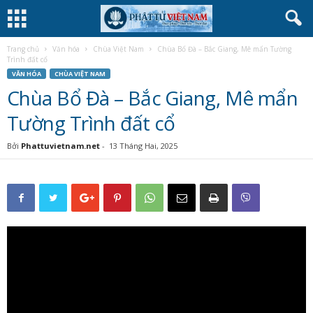
Trang chủ
Văn hóa
Chùa Việt Nam
Chùa Bổ Đà – Bắc Giang, Mê mẩn Tường
Trình đất cổ
VĂN HÓA
CHÙA VIỆT NAM
Chùa Bổ Đà – Bắc Giang, Mê mẩn
Tường Trình đất cổ
Bởi
Phattuvietnam.net
-
13 Tháng Hai, 2025