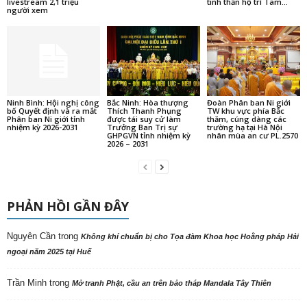
livestream 2,1 triệu
tinh thần hộ trì Tam...
người xem
Ninh Bình: Hội nghị công
Bắc Ninh: Hòa thượng
Đoàn Phân ban Ni giới
bố Quyết định và ra mắt
Thích Thanh Phụng
TW khu vực phía Bắc
Phân ban Ni giới tỉnh
được tái suy cử làm
thăm, cúng dàng các
nhiệm kỳ 2026-2031
Trưởng Ban Trị sự
trường hạ tại Hà Nội
GHPGVN tỉnh nhiệm kỳ
nhân mùa an cư PL.2570
2026 – 2031
PHẢN HỒI GẦN ĐÂY
Nguyên Cần
trong
Không khí chuẩn bị cho Tọa đàm Khoa học Hoằng pháp Hải
ngoại năm 2025 tại Huế
Trần Minh
trong
Mở tranh Phật, cầu an trên bảo tháp Mandala Tây Thiên