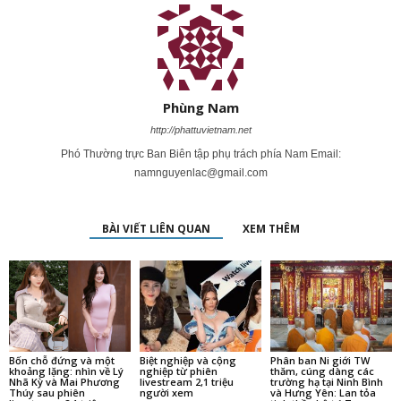
Phùng Nam
http://phattuvietnam.net
Phó Thường trực Ban Biên tập phụ trách phía Nam Email:
namnguyenlac@gmail.com
BÀI VIẾT LIÊN QUAN
XEM THÊM
Bốn chỗ đứng và một
Biệt nghiệp và cộng
Phân ban Ni giới TW
khoảng lặng: nhìn về Lý
nghiệp từ phiên
thăm, cúng dàng các
Nhã Kỳ và Mai Phương
livestream 2,1 triệu
trường hạ tại Ninh Bình
Thúy sau phiên
người xem
và Hưng Yên: Lan tỏa