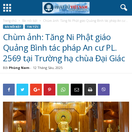
Trang chủ
Bài nổi bật
Chùm ảnh: Tăng Ni Phật giáo Quảng Bình tác pháp An cư...
BÀI NỔI BẬT
TIN TỨC
Chùm ảnh: Tăng Ni Phật giáo
Quảng Bình tác pháp An cư PL.
2569 tại Trường hạ chùa Đại Giác
Bởi
Phùng Nam
-
12 Tháng Sáu, 2025