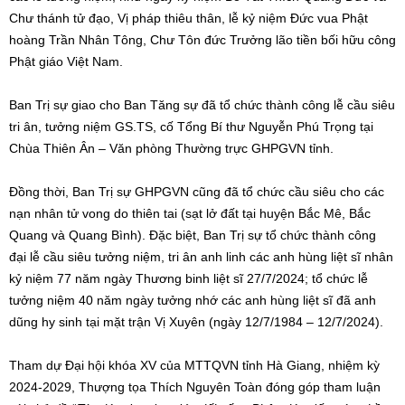
Chư thánh tử đạo, Vị pháp thiêu thân, lễ kỷ niệm Đức vua Phật
hoàng Trần Nhân Tông, Chư Tôn đức Trưởng lão tiền bối hữu công
Phật giáo Việt Nam.
Ban Trị sự giao cho Ban Tăng sự đã tổ chức thành công lễ cầu siêu
tri ân, tưởng niệm GS.TS, cố Tổng Bí thư Nguyễn Phú Trọng tại
Chùa Thiên Ân – Văn phòng Thường trực GHPGVN tỉnh.
Đồng thời, Ban Trị sự GHPGVN cũng đã tổ chức cầu siêu cho các
nạn nhân tử vong do thiên tai (sạt lở đất tại huyện Bắc Mê, Bắc
Quang và Quang Bình). Đặc biệt, Ban Trị sự tổ chức thành công
đại lễ cầu siêu tưởng niệm, tri ân anh linh các anh hùng liệt sĩ nhân
kỷ niệm 77 năm ngày Thương binh liệt sĩ 27/7/2024; tổ chức lễ
tưởng niệm 40 năm ngày tưởng nhớ các anh hùng liệt sĩ đã anh
dũng hy sinh tại mặt trận Vị Xuyên (ngày 12/7/1984 – 12/7/2024).
Tham dự Đại hội khóa XV của MTTQVN tỉnh Hà Giang, nhiệm kỳ
2024-2029, Thượng tọa Thích Nguyên Toàn đóng góp tham luận