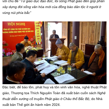
với chủ đề “
Từ giáo dục đạo đức, lối sống Phật giáo đến góp phần
xây dựng đời sống văn hóa mới của đồng bào dân tộc ít người ở
vùng núi phía bắc”
Đặc biệt, để bảo tồn, phát huy và tôn vinh văn hóa, nghệ thuật Phật
giáo, Thượng tọa Thích Nguyên Toàn đã xuất bản cuốn sách
Nghệ
thuật diễn xướng cổ truyền Phật giáo ở Châu thổ Bắc Bộ
, do Nhà
xuất bản Thế giới ấn hành năm 2024.