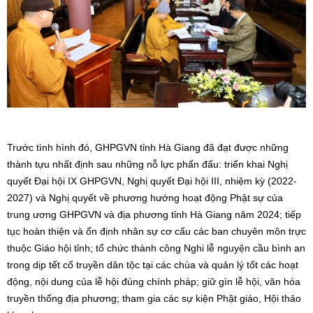
Trước tình hình đó, GHPGVN tỉnh Hà Giang đã đạt được những
thành tựu nhất định sau những nỗ lực phấn đấu: triển khai Nghị
quyết Đại hội IX GHPGVN, Nghị quyết Đại hội III, nhiệm kỳ (2022-
2027) và Nghị quyết về phương hướng hoạt động Phật sự của
trung ương GHPGVN và địa phương tỉnh Hà Giang năm 2024; tiếp
tục hoàn thiện và ổn định nhân sự cơ cấu các ban chuyên môn trực
thuộc Giáo hội tỉnh; tổ chức thành công Nghi lễ nguyện cầu bình an
trong dịp tết cổ truyền dân tộc tại các chùa và quản lý tốt các hoạt
động, nội dung của lễ hội đúng chính pháp; giữ gìn lễ hội, văn hóa
truyền thống địa phương; tham gia các sự kiện Phật giáo, Hội thảo