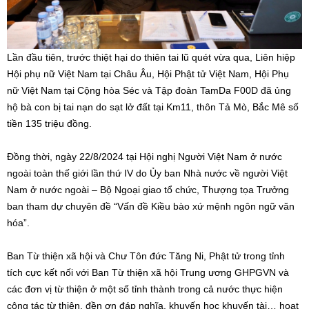
Lần đầu tiên, trước thiệt hại do thiên tai lũ quét vừa qua, Liên hiệp
Hội phụ nữ Việt Nam tại Châu Âu, Hội Phật tử Việt Nam, Hội Phụ
nữ Việt Nam tại Cộng hòa Séc và Tập đoàn TamDa F00D đã ủng
hộ bà con bị tai nạn do sạt lở đất tại Km11, thôn Tả Mò, Bắc Mê số
tiền 135 triệu đồng.
Đồng thời, ngày 22/8/2024 tại Hội nghị Người Việt Nam ở nước
ngoài toàn thế giới lần thứ IV do Ủy ban Nhà nước về người Việt
Nam ở nước ngoài – Bộ Ngoại giao tổ chức, Thượng tọa Trưởng
ban tham dự chuyên đề “Vấn đề Kiều bào xứ mệnh ngôn ngữ văn
hóa”.
Ban Từ thiện xã hội và Chư Tôn đức Tăng Ni, Phật tử trong tỉnh
tích cực kết nối với Ban Từ thiện xã hội Trung ương GHPGVN và
các đơn vị từ thiện ở một số tỉnh thành trong cả nước thực hiện
công tác từ thiện, đền ơn đáp nghĩa, khuyến học khuyến tài… hoạt