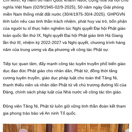
Chí Minh; kỷ niệm 80 năm Quốc khánh Nước Cộng hòa Xã hội Chủ
nghĩa Việt Nam (02/9/1945-02/9-2025), 50 năm ngày Giải phóng
miền Nam thống nhất đất nước (30/4/1975-30/4-2025). GHPGVN
tỉnh luôn nêu cao tinh thần trách nhiệm, phát huy vai trò, bổn phận
của người tu sĩ thực hiện nghiêm túc Nghị quyết Đại hội Phật giáo
toàn quốc lần thứ IX, Nghị quyết Đại hội Phật giáo tỉnh Hà Giang
lần thứ III, nhiệm kỳ 2022-2027 và Nghị quyết, chương trình hàng
năm của trung ương và địa phương về công tác Phật sự.
Tiếp tục quan tâm, đẩy mạnh công tác tuyên truyền phổ biến giáo
dục đạo đức Phật giáo cho nhân dân, Phật tử, đồng thời tăng
cương tuyên truyền, giáo dục pháp luật cho toàn thể Tăng Ni,
thanh thiếu niên và nhân dân Phật tử về chủ trương đường lối của
Đảng, chính sách pháp luật của Nhà nước về công tác tôn giáo.
Động viên Tăng Ni, Phật tử luôn giữ vững tinh thần đoàn kết tham
gia phong trào bảo vệ An ninh Tổ quốc.