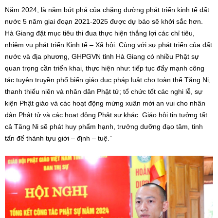
Năm 2024, là năm bứt phá của chặng đường phát triển kinh tế đất
nước 5 năm giai đoạn 2021-2025 được dự báo sẽ khởi sắc hơn.
Hà Giang đặt mục tiêu thi đua thực hiện thắng lợi các chỉ tiêu,
nhiệm vụ phát triển Kinh tế – Xã hội. Cùng với sự phát triển của đất
nước và địa phương, GHPGVN tỉnh Hà Giang có nhiều Phật sự
quan trọng cần triển khai, thực hiện như: tiếp tục đẩy mạnh công
tác tuyên truyền phổ biến giáo dục pháp luật cho toàn thể Tăng Ni,
thanh thiếu niên và nhân dân Phật tử; tổ chức tốt các nghi lễ, sự
kiện Phật giáo và các hoạt động mừng xuân mới an vui cho nhân
dân Phật tử và các hoạt động Phật sự khác. Giáo hội tin tưởng tất
cả Tăng Ni sẽ phát huy phẩm hạnh, trưởng dưỡng đạo tâm, tinh
tấn để thành tựu giới – định – tuệ.”