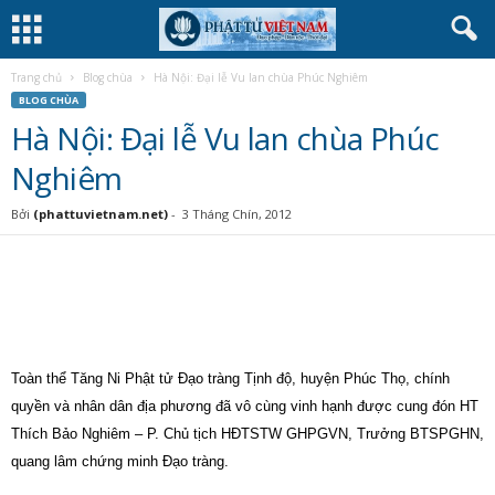
Trang chủ
Blog chùa
Hà Nội: Đại lễ Vu lan chùa Phúc Nghiêm
BLOG CHÙA
Hà Nội: Đại lễ Vu lan chùa Phúc
Nghiêm
Bởi
(phattuvietnam.net)
-
3 Tháng Chín, 2012
Toàn thể Tăng Ni Phật tử Đạo tràng Tịnh độ, huyện Phúc Thọ, chính
quyền và nhân dân địa phương đã vô cùng vinh hạnh được cung đón HT
Thích Bảo Nghiêm – P. Chủ tịch HĐTSTW GHPGVN, Trưởng BTSPGHN,
quang lâm chứng minh Đạo tràng.