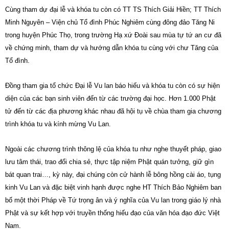
Cùng tham dự đại lễ và khóa tu còn có TT TS Thích Giải Hiền; TT Thích
Minh Nguyên – Viện chủ Tổ đình Phúc Nghiêm cùng đông đảo Tăng Ni
trong huyện Phúc Thọ, trong trường Hạ xứ Đoài sau mùa tự tứ an cư đã
về chứng minh, tham dự và hướng dẫn khóa tu cùng với chư Tăng của
Tổ đình.
Đồng tham gia tổ chức Đại lễ Vu lan báo hiếu và khóa tu còn có sự hiện
diện của các bạn sinh viên đến từ các trường đại học. Hơn 1.000 Phật
tử đến từ các địa phương khác nhau đã hội tụ về chùa tham gia chương
trình khóa tu và kính mừng Vu Lan.
Ngoài các chương trình thông lệ của khóa tu như nghe thuyết pháp, giao
lưu tâm thái, trao đổi chia sẻ, thực tập niệm Phật quán tưởng, giữ gìn
bát quan trai…, kỳ này, đại chúng còn cử hành lễ bông hồng cài áo, tụng
kinh Vu Lan và đặc biệt vinh hạnh được nghe HT Thích Bảo Nghiêm ban
bố một thời Pháp về Tứ trọng ân và ý nghĩa của Vu lan trong giáo lý nhà
Phật và sự kết hợp với truyền thống hiếu đạo của văn hóa đạo đức Việt
Nam.