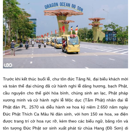
Trước khi kết thúc buổi lễ, chư tôn đức Tăng Ni, đại biểu khách mời
và toàn thể đại chúng đã cử hành nghi lễ dâng hương, bạch Phật,
cầu nguyện cho thế giới hòa bình, chúng sinh an lạc, Phật pháp
xương minh và cử hành nghi lễ Mộc dục (Tắm Phật) nhân đại lễ
Phật đản PL. 2570 và diễu hành xe hoa kỷ niệm 2.650 năm ngày
Đức Phật Thích Ca Mâu Ni đản sinh, với hơn 150 xe hoa, xe điện
được trang trí cờ hoa rực rỡ, kèm theo các biểu ngữ, băng rôn và
tôn tượng Đức Phật sơ sinh xuất phát từ chùa Hang (Đồ Sơn) di