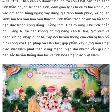
– DL.2026. Diễn văn có đoạn: “Mỗi người con Phật cần thắp sáng
tinh thần phụng sự nhân sinh, đem giáo lý từ bi và trí tuệ ứng dụng
vào đời sống hằng ngày; xây dựng gia đình hạnh phúc, xã hội an
lành; lan tỏa văn hóa yêu thương, tinh thần trách nhiệm và lối sống
đạo đức trong cộng đồng”. Đồng thời, Hòa thượng Chủ tịch nhắn
nhủ Tăng Ni trẻ cần không ngừng nâng cao trí tuệ, giới đức và
năng lực hội nhập quốc tế, tiếp nối truyền thống của chư vị tiền bối
hữu công với Đạo pháp và Dân tộc; góp phần xây dựng nền Phật
giáo Việt Nam phát triển vững mạnh, hiện đại nhưng vẫn giữ gìn
bản sắc truyền thống dân tộc và tinh hoa Phật giáo Việt Nam.