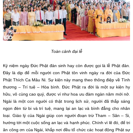
Toàn cảnh đại lễ
Kỷ niệm ngày Đức Phật đản sinh hay còn được gọi là lễ Phật đản.
Đây là dịp để mỗi người con Phật tôn vinh ngày ra đời của Đức
Phật Thích Ca Mâu Ni. Sự kiện này mang theo thông điệp về Tình
thương – Trí tuệ – Hòa bình. Đức Phật ra đời là một sự kiện hy
hữu, vô cùng cao quý, được ví như hoa ưu đàm ngàn năm mới nở.
Ngài là một con người có thật trong lịch sử, người đã thắp sáng
ngọn đèn từ bi và trí tuệ, mang lại an lạc và bình đẳng cho nhân
loại. Giáo lý của Ngài giúp con người đoạn trừ Tham – Sân – Si,
hướng tới một cuộc sống an lạc và hạnh phúc. Chính vì lẽ đó, để tri
ân công ơn của Ngài, khắp nơi đều tổ chức các hoạt động Phật sự