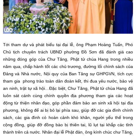
Tới tham dự và phát biểu tại đại lễ, ông Phạm Hoàng Tuấn, Phó
Chủ tịch chuyên trách UBND phường Đồ Sơn đã đánh giá cao
những đóng góp của Chư Tăng, Phật tử chùa Hang trong nhiều
năm qua, chấp hành tốt các chủ trương, đường lối chính sách của
Đảng và Nhà nước, Nội quy của Ban Tăng sự GHPGVN, tích cực
tham gia phong trào toàn dân đoàn kết, thi đua yêu nước, bảo vệ
an ninh, trật tự xã hội…Đặc biệt, Chư Tăng, Phật tử chùa Hang đã
luôn sát cánh cùng chính quyền địa phương tham gia các hoạt
động từ thiện nhân đạo, góp phần đảm bảo an sinh xã hội tại địa
phương, không để ai bị bỏ lại phía sau, giúp đỡ các gia đình chính
sách, các gia đình có hoàn cảnh khó khăn, người yếu thế trong
cộng đồng, giúp đỡ đồng bào bị thiên tai, lũ lụt tại khắp các tỉnh
thành trên cả nước. Nhân đại lễ Phật đản, ông kính chúc chư Tăng,