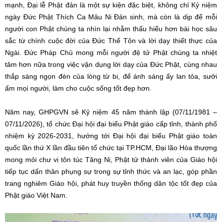
mạnh, Đại lễ Phật đản là một sự kiện đặc biệt, không chỉ Kỷ niệm
ngày Đức Phật Thích Ca Mâu Ni Đản sinh, mà còn là dịp để mỗi
người con Phật chúng ta nhìn lại nhằm thấu hiểu hơn bài học sâu
sắc từ chính cuộc đời của Đức Thế Tôn và lời dạy thiết thực của
Ngài. Đức Pháp Chủ mong mỗi người đệ tử Phật chúng ta nhiệt
tâm hơn nữa trong việc vận dụng lời dạy của Đức Phật, cùng nhau
thắp sáng ngọn đèn của lòng từ bi, để ánh sáng ấy lan tỏa, sưởi
ấm mọi người, làm cho cuộc sống tốt đẹp hơn.
Năm nay, GHPGVN sẽ Kỷ niệm 45 năm thành lập (07/11/1981 –
07/11/2026), tổ chức Đại hội đại biểu Phật giáo cấp tỉnh, thành phố
nhiệm kỳ 2026-2031, hướng tới Đại hội đại biểu Phật giáo toàn
quốc lần thứ X lần đầu tiên tổ chức tại TP.HCM, Đại lão Hòa thượng
mong mỏi chư vị tôn túc Tăng Ni, Phật tử thành viên của Giáo hội
tiếp tục dấn thân phụng sự trong sự tỉnh thức và an lạc, góp phần
trang nghiêm Giáo hội, phát huy truyền thống dân tộc tốt đẹp của
Phật giáo Việt Nam.