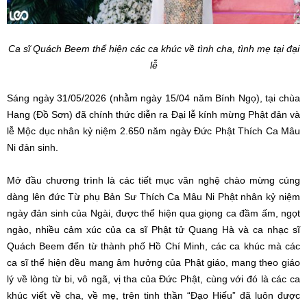
Ca sĩ Quách Beem thể hiện các ca khúc về tình cha, tình mẹ tại đại
lễ
Sáng ngày 31/05/2026 (nhằm ngày 15/04 năm Bính Ngọ), tại chùa
Hang (Đồ Sơn) đã chính thức diễn ra Đại lễ kính mừng Phật đản và
lễ Mộc dục nhân kỷ niệm 2.650 năm ngày Đức Phật Thích Ca Mâu
Ni đản sinh.
Mở đầu chương trình là các tiết mục văn nghệ chào mừng cúng
dàng lên đức Từ phụ Bản Sư Thích Ca Mâu Ni Phật nhân kỷ niệm
ngày đản sinh của Ngài, được thể hiện qua giọng ca đầm ấm, ngọt
ngào, nhiều cảm xúc của ca sĩ Phật tử Quang Hà và ca nhạc sĩ
Quách Beem đến từ thành phố Hồ Chí Minh, các ca khúc mà các
ca sĩ thể hiện đều mang âm hưởng của Phật giáo, mang theo giáo
lý về lòng từ bi, vô ngã, vị tha của Đức Phật, cùng với đó là các ca
khúc viết về cha, về mẹ, trên tinh thần “Đạo Hiếu” đã luôn được