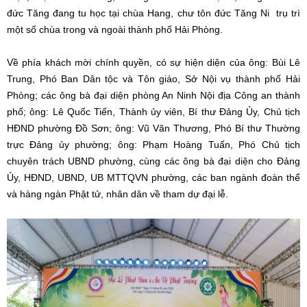
đức Tăng đang tu học tại chùa Hang, chư tôn đức Tăng Ni trụ trì
một số chùa trong và ngoài thành phố Hải Phòng.
Về phía khách mời chính quyền, có sự hiện diện của ông: Bùi Lê
Trung, Phó Ban Dân tộc và Tôn giáo, Sở Nội vụ thành phố Hải
Phòng; các ông bà đại diện phòng An Ninh Nội địa Công an thành
phố; ông: Lê Quốc Tiến, Thành ủy viên, Bí thư Đảng Ủy, Chủ tịch
HĐND phường Đồ Sơn; ông: Vũ Văn Thương, Phó Bí thư Thường
trực Đảng ủy phường; ông: Phạm Hoàng Tuấn, Phó Chủ tịch
chuyên trách UBND phường, cùng các ông bà đại diện cho Đảng
Ủy, HĐND, UBND, UB MTTQVN phường, các ban ngành đoàn thể
và hàng ngàn Phật tử, nhân dân về tham dự đại lễ.