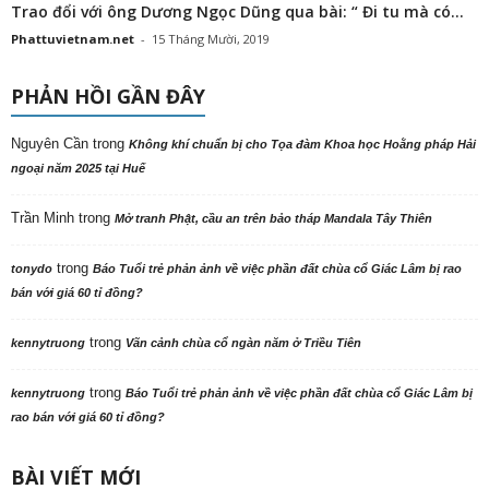
Trao đổi với ông Dương Ngọc Dũng qua bài: “ Đi tu mà có...
Phattuvietnam.net
-
15 Tháng Mười, 2019
PHẢN HỒI GẦN ĐÂY
Nguyên Cần
trong
Không khí chuẩn bị cho Tọa đàm Khoa học Hoằng pháp Hải
ngoại năm 2025 tại Huế
Trần Minh
trong
Mở tranh Phật, cầu an trên bảo tháp Mandala Tây Thiên
trong
tonydo
Báo Tuổi trẻ phản ảnh về việc phần đất chùa cổ Giác Lâm bị rao
bán với giá 60 tỉ đồng?
trong
kennytruong
Vãn cảnh chùa cổ ngàn năm ở Triều Tiên
trong
kennytruong
Báo Tuổi trẻ phản ảnh về việc phần đất chùa cổ Giác Lâm bị
rao bán với giá 60 tỉ đồng?
BÀI VIẾT MỚI