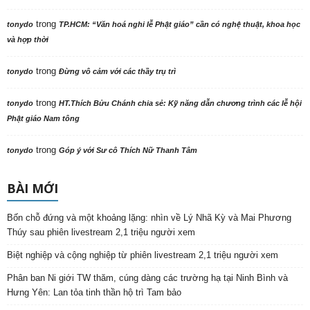
trong
tonydo
TP.HCM: “Văn hoá nghi lễ Phật giáo” cần có nghệ thuật, khoa học
và hợp thời
trong
tonydo
Đừng vô cảm với các thầy trụ trì
trong
tonydo
HT.Thích Bửu Chánh chia sẻ: Kỹ năng dẫn chương trình các lễ hội
Phật giáo Nam tông
trong
tonydo
Góp ý với Sư cô Thích Nữ Thanh Tâm
BÀI MỚI
Bốn chỗ đứng và một khoảng lặng: nhìn về Lý Nhã Kỳ và Mai Phương
Thúy sau phiên livestream 2,1 triệu người xem
Biệt nghiệp và cộng nghiệp từ phiên livestream 2,1 triệu người xem
Phân ban Ni giới TW thăm, cúng dàng các trường hạ tại Ninh Bình và
Hưng Yên: Lan tỏa tinh thần hộ trì Tam bảo