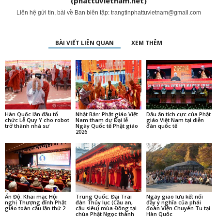
(phattuvietnam.net)
Liên hệ gửi tin, bài về Ban biên tập:
trangtinphattuvietnam@gmail.com
BÀI VIẾT LIÊN QUAN
XEM THÊM
Hàn Quốc lần đầu tổ
Nhật Bản: Phật giáo Việt
Dấu ấn tích cực của Phật
chức Lễ Quy Y cho robot
Nam tham dự Đại lễ
giáo Việt Nam tại diễn
trở thành nhà sư
Ngày Quốc tế Phật giáo
đàn quốc tế
2026
Ấn Độ: Khai mạc Hội
Trung Quốc: Đại Trai
Ngày giao lưu kết nối
nghị Thượng đỉnh Phật
đàn Thủy lục (Cầu an,
đầy ý nghĩa của phái
giáo toàn cầu lần thứ 2
cầu siêu) mùa Đồng tại
đoàn Viện Chuyên Tu tại
chùa Phật Ngọc thành
Hàn Quốc