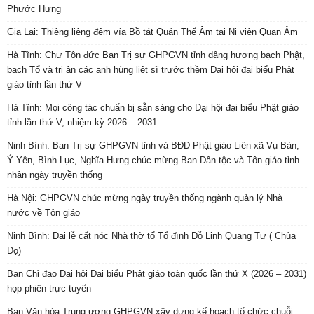
Phước Hưng
Gia Lai: Thiêng liêng đêm vía Bồ tát Quán Thế Âm tại Ni viện Quan Âm
Hà Tĩnh: Chư Tôn đức Ban Trị sự GHPGVN tỉnh dâng hương bạch Phật,
bạch Tổ và tri ân các anh hùng liệt sĩ trước thềm Đại hội đại biểu Phật
giáo tỉnh lần thứ V
Hà Tĩnh: Mọi công tác chuẩn bị sẵn sàng cho Đại hội đại biểu Phật giáo
tỉnh lần thứ V, nhiệm kỳ 2026 – 2031
Ninh Bình: Ban Trị sự GHPGVN tỉnh và BĐD Phật giáo Liên xã Vụ Bản,
Ý Yên, Bình Lục, Nghĩa Hưng chúc mừng Ban Dân tộc và Tôn giáo tỉnh
nhân ngày truyền thống
Hà Nội: GHPGVN chúc mừng ngày truyền thống ngành quản lý Nhà
nước về Tôn giáo
Ninh Bình: Đại lễ cất nóc Nhà thờ tổ Tổ đình Đỗ Linh Quang Tự ( Chùa
Đọ)
Ban Chỉ đạo Đại hội Đại biểu Phật giáo toàn quốc lần thứ X (2026 – 2031)
họp phiên trực tuyến
Ban Văn hóa Trung ương GHPGVN xây dựng kế hoạch tổ chức chuỗi