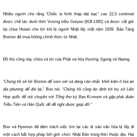
Nhiều người cho rằng “Chiếc lọ hình tháp dát bạc” cao 22,5 centimet
được chế tác dưới thời Vương triều Goryeo (918-1392) và được cất giữ
tại chùa Hoiam cho tới khi bị người Nhật lấy mất năm 1939. Bảo Tàng
Boston đã mua không chính thức từ Nhật.
Đồ thủ công này chứa xá lợi của Phật và hòa thượng Jigong và Naong.
“
Chúng tôi sẽ tới Boston để xem xét và đang cân nhắc khởi kiện ở tòa án
địa phương để đòi lại
,” Boo nói. “
Chúng tôi cũng dự định tới trụ sở Liên
Hợp quốc để nói chuyện với Tổng thư ký Ban Ki-moon và gặp phái đoàn
Triều Tiên và Hàn Quốc để đề nghị được giúp đỡ
.”
Boo và Hyemun đã đảm trách việc tìm lại các di sản văn hóa bị lấy đi
một cách bất hợp pháp bởi giới chức Nhật Bản trong thời thuộc địa. Hai