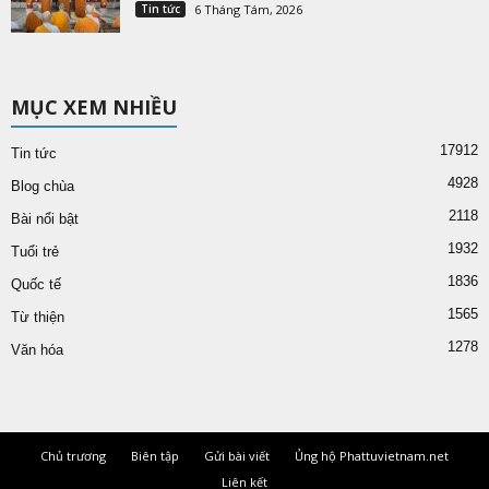
Tin tức
6 Tháng Tám, 2026
MỤC XEM NHIỀU
17912
Tin tức
4928
Blog chùa
2118
Bài nổi bật
1932
Tuổi trẻ
1836
Quốc tế
1565
Từ thiện
1278
Văn hóa
Chủ trương
Biên tập
Gửi bài viết
Ủng hộ Phattuvietnam.net
Liên kết