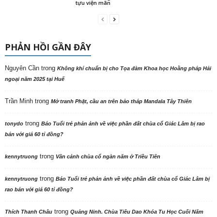
tựu viện mãn
PHẢN HỒI GẦN ĐÂY
Nguyên Cần
trong
Không khí chuẩn bị cho Tọa đàm Khoa học Hoằng pháp Hải
ngoại năm 2025 tại Huế
Trần Minh
trong
Mở tranh Phật, cầu an trên bảo tháp Mandala Tây Thiên
trong
tonydo
Báo Tuổi trẻ phản ảnh về việc phần đất chùa cổ Giác Lâm bị rao
bán với giá 60 tỉ đồng?
trong
kennytruong
Vãn cảnh chùa cổ ngàn năm ở Triều Tiên
trong
kennytruong
Báo Tuổi trẻ phản ảnh về việc phần đất chùa cổ Giác Lâm bị
rao bán với giá 60 tỉ đồng?
trong
Thích Thanh Châu
Quảng Ninh. Chùa Tiêu Dao Khóa Tu Học Cuối Năm