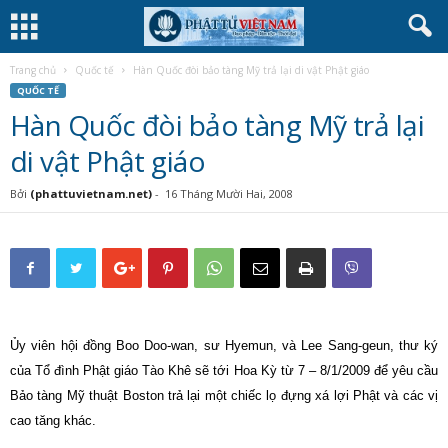
Trang chủ
Quốc tế
Hàn Quốc đòi bảo tàng Mỹ trả lại di vật Phật giáo
QUỐC TẾ
Hàn Quốc đòi bảo tàng Mỹ trả lại
di vật Phật giáo
Bởi
(phattuvietnam.net)
-
16 Tháng Mười Hai, 2008
Ủy viên hội đồng Boo Doo-wan, sư Hyemun, và Lee Sang-geun, thư ký
của Tổ đình Phật giáo Tào Khê sẽ tới Hoa Kỳ từ 7 – 8/1/2009 để yêu cầu
Bảo tàng Mỹ thuật Boston trả lại một chiếc lọ đựng xá lợi Phật và các vị
cao tăng khác.