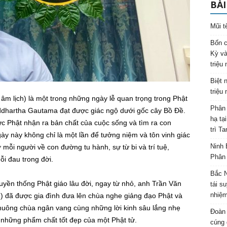
BÀI
Mũi t
Bốn c
Kỳ và
triệu
Biệt 
triệu
m lịch) là một trong những ngày lễ quan trọng trong Phật
Phân 
ddhartha Gautama đạt được giác ngộ dưới gốc cây Bồ Đề.
hạ tạ
Đức Phật nhận ra bản chất của cuộc sống và tìm ra con
trì T
ày này không chỉ là một lần để tưởng niệm và tôn vinh giác
Ninh 
mỗi người về con đường tu hành, sự từ bi và trí tuệ,
Phân 
ỗi đau trong đời.
Bắc N
truyền thống Phật giáo lâu đời, ngay từ nhỏ, anh Trần Văn
tái s
nhiệm
) đã được gia đình đưa lên chùa nghe giảng đạo Phật và
 chuông chùa ngân vang cùng những lời kinh sâu lắng nhẹ
Đoàn 
những phẩm chất tốt đẹp của một Phật tử.
cúng 