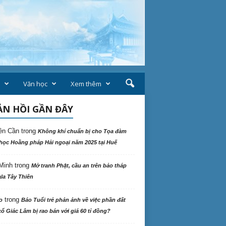
Văn học
Xem thêm
N HỒI GẦN ĐÂY
ên Cần
trong
Không khí chuẩn bị cho Tọa đàm
học Hoằng pháp Hải ngoại năm 2025 tại Huế
Minh
trong
Mở tranh Phật, cầu an trên bảo tháp
la Tây Thiên
trong
o
Báo Tuổi trẻ phản ảnh về việc phần đất
ổ Giác Lâm bị rao bán với giá 60 tỉ đồng?