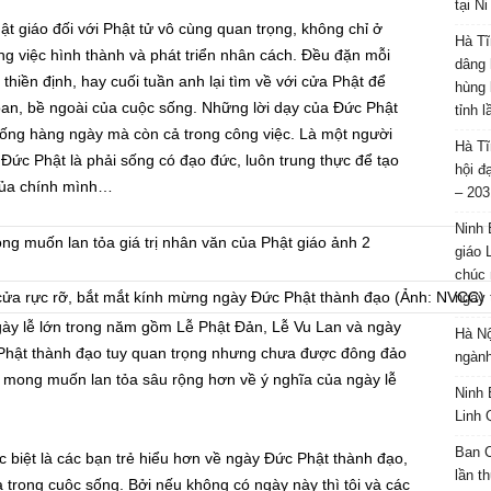
tại N
ật giáo đối với Phật tử vô cùng quan trọng, không chỉ ở
Hà Tĩ
g việc hình thành và phát triển nhân cách. Đều đặn mỗi
dâng 
hiền định, hay cuối tuần anh lại tìm về với cửa Phật để
hùng 
toan, bề ngoài của cuộc sống. Những lời dạy của Đức Phật
tỉnh 
ống hàng ngày mà còn cả trong công việc. Là một người
Hà Tĩ
 Đức Phật là phải sống có đạo đức, luôn trung thực để tạo
hội đ
 của chính mình…
– 203
Ninh 
giáo 
chúc 
cửa rực rỡ, bắt mắt kính mừng ngày Đức Phật thành đạo (Ảnh: NVCC)
ngày 
gày lễ lớn trong năm gồm Lễ Phật Đản, Lễ Vu Lan và ngày
Hà Nộ
Phật thành đạo tuy quan trọng nhưng chưa được đông đảo
ngành
n mong muốn lan tỏa sâu rộng hơn về ý nghĩa của ngày lễ
Ninh 
Linh 
Ban C
 biệt là các bạn trẻ hiểu hơn về ngày Đức Phật thành đạo,
lần t
 trong cuộc sống. Bởi nếu không có ngày này thì tôi và các