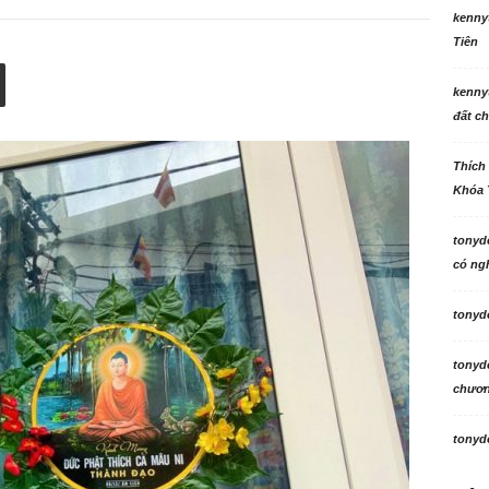
kenny
Tiên
kenny
đất ch
Thích
Khóa 
tonyd
có ngh
tonyd
tonyd
chương
tonyd