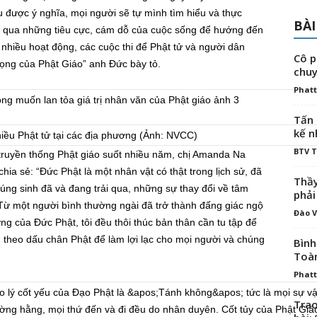
u được ý nghĩa, mọi người sẽ tự mình tìm hiểu và thực
BÀI
c qua những tiêu cực, cám dỗ của cuộc sống để hướng đến
 nhiều hoạt động, các cuộc thi để Phật tử và người dân
Cô p
ọng của Phật Giáo” anh Đức bày tỏ.
chuy
Phatt
Tấn 
kế n
hiều Phật tử tại các địa phương (Ảnh: NVCC)
BTV 
ó truyền thống Phật giáo suốt nhiều năm, chị Amanda Na
hia sẻ: “Đức Phật là một nhân vật có thật trong lịch sử, đã
Thầy
húng sinh đã và đang trải qua, những sự thay đổi về tâm
phải
c. Từ một người bình thường ngài đã trở thành đấng giác ngộ
Đào V
ng của Đức Phật, tôi đều thôi thúc bản thân cần tu tập để
g theo dấu chân Phật để làm lợi lạc cho mọi người và chúng
Bình
Toà
Phatt
Trao