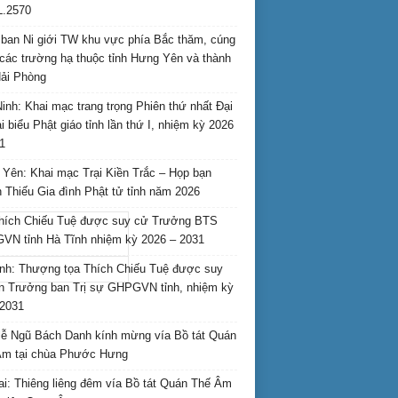
L.2570
ban Ni giới TW khu vực phía Bắc thăm, cúng
các trường hạ thuộc tỉnh Hưng Yên và thành
ải Phòng
inh: Khai mạc trang trọng Phiên thứ nhất Đại
ại biểu Phật giáo tỉnh lần thứ I, nhiệm kỳ 2026
1
Yên: Khai mạc Trại Kiền Trắc – Họp bạn
 Thiếu Gia đình Phật tử tỉnh năm 2026
hích Chiếu Tuệ được suy cử Trưởng BTS
N tỉnh Hà Tĩnh nhiệm kỳ 2026 – 2031
nh: Thượng tọa Thích Chiếu Tuệ được suy
n Trưởng ban Trị sự GHPGVN tỉnh, nhiệm kỳ
2031
ễ Ngũ Bách Danh kính mừng vía Bồ tát Quán
Âm tại chùa Phước Hưng
ai: Thiêng liêng đêm vía Bồ tát Quán Thế Âm