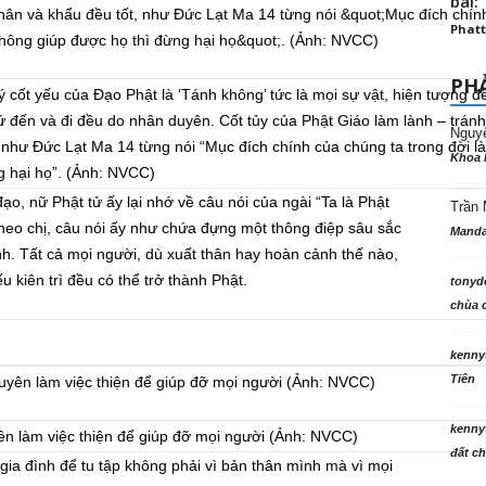
bài: 
Phatt
PHẢ
cốt yếu của Đạo Phật là ‘Tánh không’ tức là mọi sự vật, hiện tượng đ
ứ đến và đi đều do nhân duyên. Cốt tủy của Phật Giáo làm lành – tránh
Nguy
 như Đức Lạt Ma 14 từng nói “Mục đích chính của chúng ta trong đời l
Khoa 
g hại họ”. (Ảnh: NVCC)
o, nữ Phật tử ấy lại nhớ về câu nói của ngài “Ta là Phật
Trần 
Theo chị, câu nói ấy như chứa đựng một thông điệp sâu sắc
Manda
nh. Tất cả mọi người, dù xuất thân hay hoàn cảnh thế nào,
 kiên trì đều có thể trở thành Phật.
tonyd
chùa c
kenny
Tiên
kenny
 làm việc thiện để giúp đỡ mọi người (Ảnh: NVCC)
đất ch
gia đình để tu tập không phải vì bản thân mình mà vì mọi