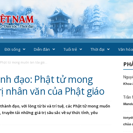
Đời sống
Diễn đàn
Tuổi trẻ
Thời đại
Văn hóa
Phật tử mong muốn lan tỏa giá...
PHẢ
ành đạo: Phật tử mong
Nguy
Khoa 
rị nhân văn của Phật giáo
Trần 
Manda
hành đạo, với lòng từ bi và trí tuệ, các Phật tử mong muốn
 truyền tải những giá trị sâu sắc về sự thức tỉnh, yêu
tonyd
chùa c