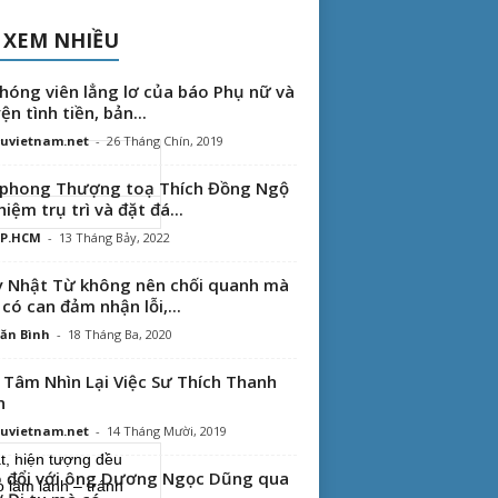
 XEM NHIỀU
hóng viên lẳng lơ của báo Phụ nữ và
ện tình tiền, bản...
uvietnam.net
-
26 Tháng Chín, 2019
phong Thượng toạ Thích Đồng Ngộ
hiệm trụ trì và đặt đá...
TP.HCM
-
13 Tháng Bảy, 2022
 Nhật Từ không nên chối quanh mà
 có can đảm nhận lỗi,...
ăn Bình
-
18 Tháng Ba, 2020
 Tâm Nhìn Lại Việc Sư Thích Thanh
n
uvietnam.net
-
14 Tháng Mười, 2019
 đổi với ông Dương Ngọc Dũng qua