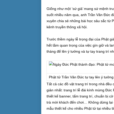
Giống như một ‘sứ giả’ mang sứ mệnh truy
suốt nhiều năm qua, anh Trần Văn Đức đã
xuyên chia sẻ những bài học sâu sắc từ P
kênh truyền thông xã hội.
Trước thềm ngày lễ trọng đại của Phật g
hết tầm quan trọng của việc gìn giữ và l
tháng để lên ý tưởng và tự tay trang trí 
Phật tử Trần Văn Đức tự tay lên ý tưởng
Tất cả các đồ vật trang trí trong nhà đều
giản nhất: trang trí lễ đài kính mừng Đức 
thiết kế banner, tấm trang trí, chuẩn bị 
trà mời khách đến chơi… Không dừng lại 
mẫu thiết kế cho nhiều Phật tử tại nhiều t