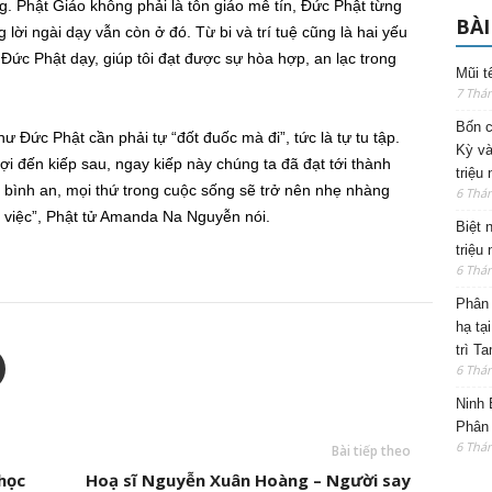
g. Phật Giáo không phải là tôn giáo mê tín, Đức Phật từng
BÀI
lời ngài dạy vẫn còn ở đó. Từ bi và trí tuệ cũng là hai yếu
à Đức Phật dạy, giúp tôi đạt được sự hòa hợp, an lạc trong
Mũi t
7 Thá
Bốn c
 Đức Phật cần phải tự “đốt đuốc mà đi”, tức là tự tu tập.
Kỳ và
i đến kiếp sau, ngay kiếp này chúng ta đã đạt tới thành
triệu
 bình an, mọi thứ trong cuộc sống sẽ trở nên nhẹ nhàng
6 Thá
 việc”, Phật tử Amanda Na Nguyễn nói.
Biệt 
triệu
6 Thá
Phân 
hạ tạ
trì T
6 Thá
Ninh 
Phân 
6 Thá
Bài tiếp theo
học
Hoạ sĩ Nguyễn Xuân Hoàng – Người say