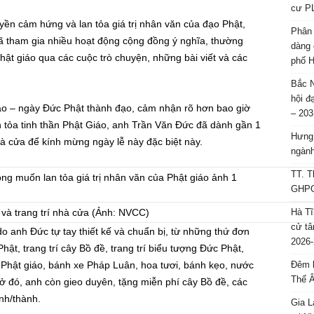
cư P
ền cảm hứng và lan tỏa giá trị nhân văn của đạo Phật,
Phân 
 tham gia nhiều hoạt động cộng đồng ý nghĩa, thường
dàng 
hật giáo qua các cuộc trò chuyện, những bài viết và các
phố H
Bắc N
hội đ
iáo – ngày Đức Phật thành đạo, cảm nhận rõ hơn bao giờ
– 203
an tỏa tinh thần Phật Giáo, anh Trần Văn Đức đã dành gần 1
Hưng 
nhà cửa để kính mừng ngày lễ này đặc biệt này.
ngành
TT. T
GHPGV
 và trang trí nhà cửa (Ảnh: NVCC)
Hà Tĩ
cử tâ
 do anh Đức tự tay thiết kế và chuẩn bị, từ những thứ đơn
2026-
Phật, trang trí cây Bồ đề, trang trí biểu tượng Đức Phật,
cờ Phật giáo, bánh xe Pháp Luân, hoa tươi, bánh kẹo, nước
Đêm l
Thế 
ở đó, anh còn gieo duyên, tặng miễn phí cây Bồ đề, các
ỉnh/thành.
Gia L