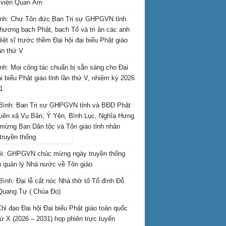
i viện Quan Âm
nh: Chư Tôn đức Ban Trị sự GHPGVN tỉnh
hương bạch Phật, bạch Tổ và tri ân các anh
liệt sĩ trước thềm Đại hội đại biểu Phật giáo
lần thứ V
nh: Mọi công tác chuẩn bị sẵn sàng cho Đại
ại biểu Phật giáo tỉnh lần thứ V, nhiệm kỳ 2026
1
Bình: Ban Trị sự GHPGVN tỉnh và BĐD Phật
Liên xã Vụ Bản, Ý Yên, Bình Lục, Nghĩa Hưng
mừng Ban Dân tộc và Tôn giáo tỉnh nhân
truyền thống
i: GHPGVN chúc mừng ngày truyền thống
 quản lý Nhà nước về Tôn giáo
Bình: Đại lễ cất nóc Nhà thờ tổ Tổ đình Đỗ
Quang Tự ( Chùa Đọ)
hỉ đạo Đại hội Đại biểu Phật giáo toàn quốc
hứ X (2026 – 2031) họp phiên trực tuyến