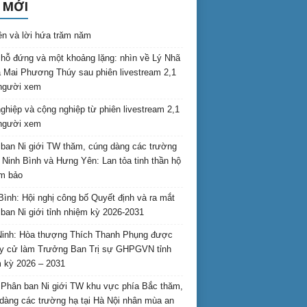
 MỚI
ên và lời hứa trăm năm
hỗ đứng và một khoảng lặng: nhìn về Lý Nhã
 Mai Phương Thúy sau phiên livestream 2,1
 người xem
nghiệp và cộng nghiệp từ phiên livestream 2,1
 người xem
ban Ni giới TW thăm, cúng dàng các trường
i Ninh Bình và Hưng Yên: Lan tỏa tinh thần hộ
am bảo
Bình: Hội nghị công bố Quyết định và ra mắt
ban Ni giới tỉnh nhiệm kỳ 2026-2031
inh: Hòa thượng Thích Thanh Phụng được
uy cử làm Trưởng Ban Trị sự GHPGVN tỉnh
 kỳ 2026 – 2031
Phân ban Ni giới TW khu vực phía Bắc thăm,
dàng các trường hạ tại Hà Nội nhân mùa an