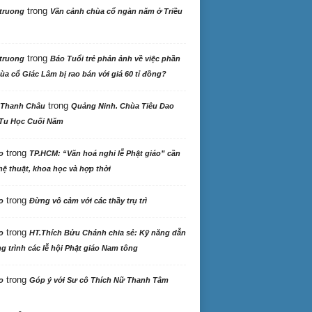
trong
truong
Vãn cảnh chùa cổ ngàn năm ở Triều
trong
truong
Báo Tuổi trẻ phản ảnh về việc phần
ùa cổ Giác Lâm bị rao bán với giá 60 tỉ đồng?
trong
 Thanh Châu
Quảng Ninh. Chùa Tiêu Dao
Tu Học Cuối Năm
trong
o
TP.HCM: “Văn hoá nghi lễ Phật giáo” cần
ệ thuật, khoa học và hợp thời
trong
o
Đừng vô cảm với các thầy trụ trì
trong
o
HT.Thích Bửu Chánh chia sẻ: Kỹ năng dẫn
 trình các lễ hội Phật giáo Nam tông
trong
o
Góp ý với Sư cô Thích Nữ Thanh Tâm