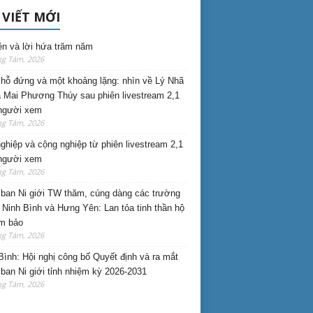
 VIẾT MỚI
ên và lời hứa trăm năm
ng Tám, 2026
hỗ đứng và một khoảng lặng: nhìn về Lý Nhã
 Mai Phương Thúy sau phiên livestream 2,1
 người xem
ng Tám, 2026
nghiệp và cộng nghiệp từ phiên livestream 2,1
 người xem
ng Tám, 2026
ban Ni giới TW thăm, cúng dàng các trường
i Ninh Bình và Hưng Yên: Lan tỏa tinh thần hộ
am bảo
ng Tám, 2026
Bình: Hội nghị công bố Quyết định và ra mắt
ban Ni giới tỉnh nhiệm kỳ 2026-2031
ng Tám, 2026