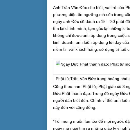
Anh Trần Văn Đức cho biết, vai trò của Ph
phương diện tín ngưỡng mà còn trong côn
ngày anh Đức sẽ dành ra 15 – 20 phút để t
tìm lại chính mình, tạm gác lại những lo 
không chỉ được anh áp dụng trong cuộc s
kinh doanh, anh luôn áp dụng lời dạy của
niềm tin với khách hàng, sử dụng trí tuệ
Phật tử Trần Văn Đức trang hoàng nhà 
Cũng theo nam Phật tử, Phật giáo có 3 n
Đức Phật thành đạo. Trong đó ngày Đức 
người dân biết đến. Chính vì thế anh luô
này đến với cộng đồng.
“Tôi mong muốn lan tỏa để mọi người, đặc
ngày mà ngài tìm ra những giáo lý ý nghĩa