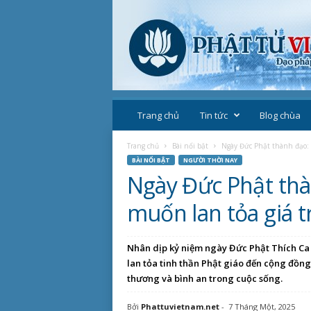
P
h
Trang chủ
Tin tức
Blog chùa
ậ
t
Trang chủ
Bài nổi bật
Ngày Đức Phật thành đạo: 
g
BÀI NỔI BẬT
NGƯỜI THỜI NAY
i
Ngày Đức Phật th
á
o
muốn lan tỏa giá t
V
i
ệ
Nhân dịp kỷ niệm ngày Đức Phật Thích Ca t
t
lan tỏa tinh thần Phật giáo đến cộng đồng,
N
thương và bình an trong cuộc sống.
a
m
Bởi
Phattuvietnam.net
-
7 Tháng Một, 2025