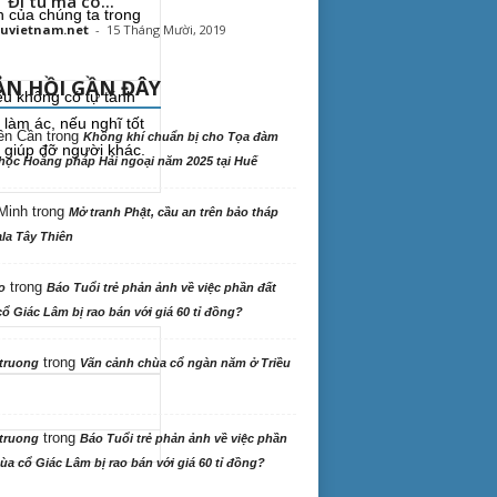
“ Đi tu mà có...
uvietnam.net
-
15 Tháng Mười, 2019
N HỒI GẦN ĐÂY
ều không có tự tánh
 làm ác, nếu nghĩ tốt
ên Cần
trong
Không khí chuẩn bị cho Tọa đàm
à giúp đỡ người khác.
học Hoằng pháp Hải ngoại năm 2025 tại Huế
Minh
trong
Mở tranh Phật, cầu an trên bảo tháp
la Tây Thiên
trong
o
Báo Tuổi trẻ phản ảnh về việc phần đất
ổ Giác Lâm bị rao bán với giá 60 tỉ đồng?
trong
truong
Vãn cảnh chùa cổ ngàn năm ở Triều
trong
truong
Báo Tuổi trẻ phản ảnh về việc phần
ùa cổ Giác Lâm bị rao bán với giá 60 tỉ đồng?