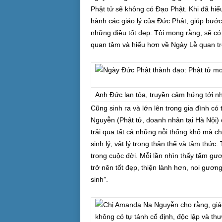
Phật tử sẽ không có Đạo Phật. Khi đã hiể
hành các giáo lý của Đức Phật, giúp bướ
những điều tốt đẹp. Tôi mong rằng, sẽ có
quan tâm và hiểu hơn về Ngày Lễ quan tr
Anh Đức lan tỏa, truyền cảm hứng tới n
Cũng sinh ra và lớn lên trong gia đình c
Nguyễn (Phật tử, doanh nhân tại Hà Nội) c
trải qua tất cả những nỗi thống khổ mà c
sinh lý, vật lý trong thân thể và tâm thứ
trong cuộc đời. Mỗi lần nhìn thấy tấm gươ
trở nên tốt đẹp, thiện lành hơn, noi gươn
sinh”.