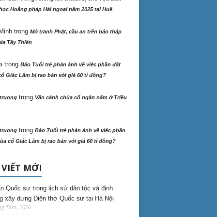
học Hoằng pháp Hải ngoại năm 2025 tại Huế
Minh
trong
Mở tranh Phật, cầu an trên bảo tháp
la Tây Thiên
trong
o
Báo Tuổi trẻ phản ảnh về việc phần đất
ổ Giác Lâm bị rao bán với giá 60 tỉ đồng?
trong
truong
Vãn cảnh chùa cổ ngàn năm ở Triều
trong
truong
Báo Tuổi trẻ phản ảnh về việc phần
ùa cổ Giác Lâm bị rao bán với giá 60 tỉ đồng?
 VIẾT MỚI
n Quốc sư trong lịch sử dân tộc và định
 xây dựng Điện thờ Quốc sư tại Hà Nội
ng Tám, 2026