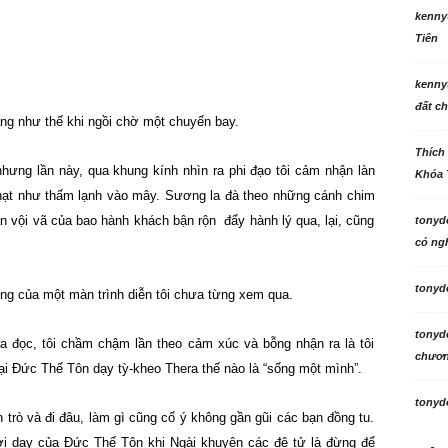
kenny
Tiên
kenny
đất ch
hàng như thế khi ngồi chờ một chuyến bay.
Thích
nhưng lần này, qua khung kính nhìn ra phi đạo tôi cảm nhận làn
Khóa 
ạt như thấm lạnh vào mây. Sương la đà theo những cánh chim
 vội vã của bao hành khách bận rộn đẩy hành lý qua, lại, cũng
tonyd
có ngh
tonyd
ng của một màn trình diễn tôi chưa từng xem qua.
tonyd
đọc, tôi chầm chậm lần theo cảm xúc và bỗng nhận ra là tôi
chương
i Đức Thế Tôn dạy tỳ-kheo Thera thế nào là “sống một mình”.
tonyd
n trò và đi đâu, làm gì cũng cố ý không gần gũi các bạn đồng tu.
lời dạy của Đức Thế Tôn khi Ngài khuyên các đệ tử là đừng để