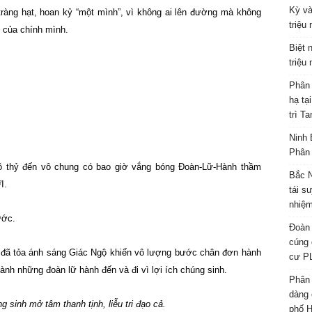
Kỳ và
tràng hạt, hoan kỷ “một mình”, vì không ai lên đường mà không
triệu
 của chính mình.
Biệt 
triệu
Phân 
hạ tạ
trì T
Ninh 
Phân 
 vô thỷ đến vô chung có bao giờ vắng bóng Đoàn-Lữ-Hành thầm
Bắc N
I.
tái s
nhiệm
ước.
Đoàn 
cúng 
 đã tỏa ánh sáng Giác Ngộ khiến vô lượng bước chân đơn hành
cư P
nh những đoàn lữ hành đến và đi vì lợi ích chúng sinh.
Phân 
dàng 
 sinh mở tâm thanh tịnh, liễu tri đạo cả.
phố H