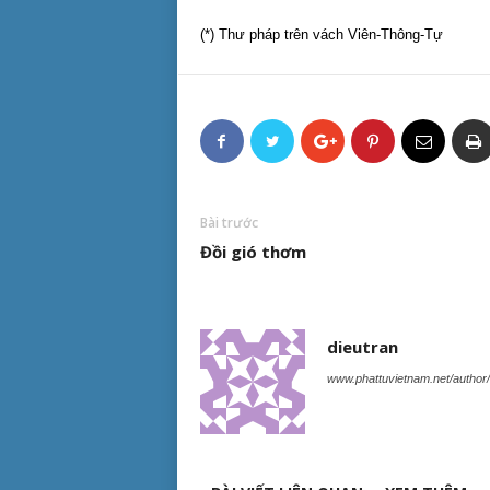
(*) Thư pháp trên vách Viên-Thông-Tự
Bài trước
Đồi gió thơm
dieutran
www.phattuvietnam.net/author/