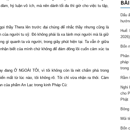
BÀI
àm, hý luận vô ích, mà nên dành tối đa thì giờ cho việc tu tập,
Dấu ấ
hướng
gọi thầy Thera lên trước đại chúng để nhắc thầy nhưng cũng là
Huế: 
 của người tu sỹ. Đó không phải là xa lánh mọi người mà là giữ
2026)
ng gì quanh ta và người, trong giây phút hiện tại. Ta vẫn ở giữa
Bốn n
nhận biết của mình chứ không để đám đông lôi cuốn cảm xúc ta
Phân 
pháp 
trong
ay đang Ở NGOÀI TÔI, vì tôi không còn là nét chấm phá trong
n mất từ lúc nào, tôi không rõ. Tôi chỉ vừa nhận ra thôi. Cảm
Rằm t
oạn của phẩm An Lạc trong kinh Pháp Cú:
Nghi 
cho P
Phật
Bông 
Mũi t
Bốn c