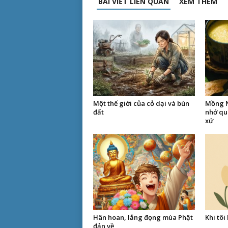
BÀI VIẾT LIÊN QUAN
XEM THÊM
Một thế giới của cỏ dại và bùn
Mồng N
đất
nhớ qu
xứ
Hân hoan, lắng đọng mùa Phật
Khi tôi
đản về