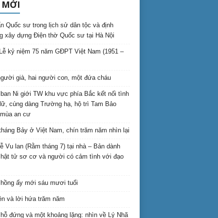
 MỚI
n Quốc sư trong lịch sử dân tộc và định
 xây dựng Điện thờ Quốc sư tại Hà Nội
Lễ kỷ niệm 75 năm GĐPT Việt Nam (1951 –
gười già, hai người con, một đứa cháu
ban Ni giới TW khu vực phía Bắc kết nối tình
lữ, cúng dàng Trường hạ, hộ trì Tam Bảo
 mùa an cư
háng Bảy ở Việt Nam, chín trăm năm nhìn lại
lễ Vu lan (Rằm tháng 7) tại nhà – Bản dành
hật tử sơ cơ và người có cảm tình với đạo
hồng ấy mới sáu mươi tuổi
ên và lời hứa trăm năm
hỗ đứng và một khoảng lặng: nhìn về Lý Nhã