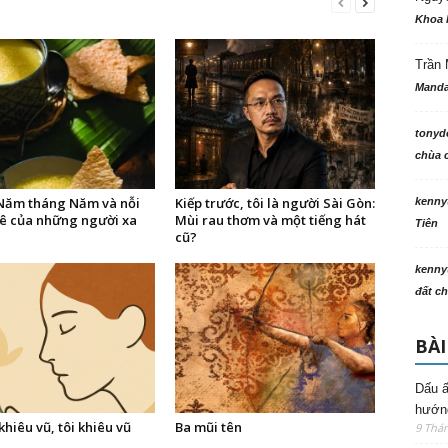
Khoa 
Trần 
Manda
tonyd
chùa c
ăm tháng Năm và nỗi
Kiếp trước, tôi là người Sài Gòn:
kenny
ê của những người xa
Mùi rau thơm và một tiếng hát
Tiên
cũ?
kenny
đất ch
BÀI
Dấu ấ
hướng
 khiêu vũ, tôi khiêu vũ
Ba mũi tên
9 Thá