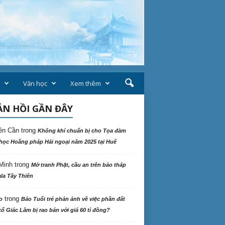
Văn học
Xem thêm
N HỒI GẦN ĐÂY
ên Cần
trong
Không khí chuẩn bị cho Tọa đàm
học Hoằng pháp Hải ngoại năm 2025 tại Huế
Minh
trong
Mở tranh Phật, cầu an trên bảo tháp
la Tây Thiên
trong
o
Báo Tuổi trẻ phản ảnh về việc phần đất
ổ Giác Lâm bị rao bán với giá 60 tỉ đồng?