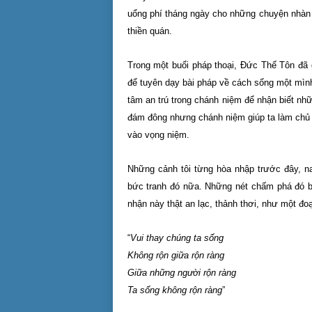
uổng phí tháng ngày cho những chuyện nhàn đ
thiền quán.
Trong một buổi pháp thoại, Đức Thế Tôn đã 
để tuyên dạy bài pháp về cách sống một mình
tâm an trú trong chánh niệm để nhận biết nhữ
đám đông nhưng chánh niệm giúp ta làm chủ 
vào vọng niệm.
Những cảnh tôi từng hòa nhập trước đây, n
bức tranh đó nữa. Những nét chấm phá đó biế
nhận này thật an lạc, thảnh thơi, như một đ
“
Vui thay chúng ta sống
Không rộn giữa rộn ràng
Giữa những người rộn ràng
Ta sống không rộn ràng
”