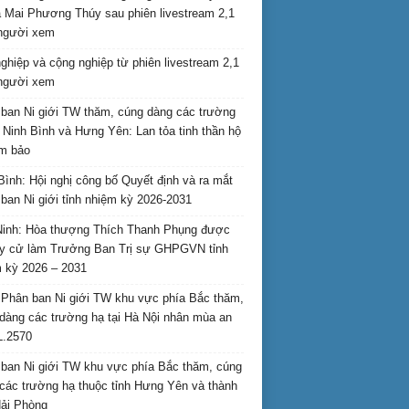
 Mai Phương Thúy sau phiên livestream 2,1
 người xem
nghiệp và cộng nghiệp từ phiên livestream 2,1
 người xem
ban Ni giới TW thăm, cúng dàng các trường
i Ninh Bình và Hưng Yên: Lan tỏa tinh thần hộ
am bảo
Bình: Hội nghị công bố Quyết định và ra mắt
ban Ni giới tỉnh nhiệm kỳ 2026-2031
inh: Hòa thượng Thích Thanh Phụng được
uy cử làm Trưởng Ban Trị sự GHPGVN tỉnh
 kỳ 2026 – 2031
Phân ban Ni giới TW khu vực phía Bắc thăm,
dàng các trường hạ tại Hà Nội nhân mùa an
L.2570
ban Ni giới TW khu vực phía Bắc thăm, cúng
các trường hạ thuộc tỉnh Hưng Yên và thành
ải Phòng