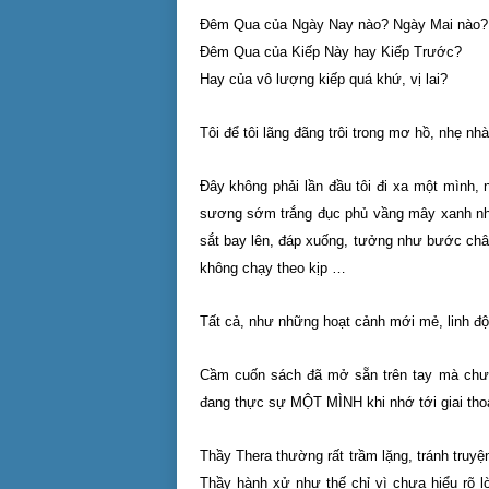
Đêm Qua của Ngày Nay nào? Ngày Mai nào?
Đêm Qua của Kiếp Này hay Kiếp Trước?
Hay của vô lượng kiếp quá khứ, vị lai?
Tôi để tôi lãng đãng trôi trong mơ hồ, nhẹ n
Đây không phải lần đầu tôi đi xa một mình, 
sương sớm trắng đục phủ vầng mây xanh nh
sắt bay lên, đáp xuống, tưởng như bước chân
không chạy theo kịp …
Tất cả, như những hoạt cảnh mới mẻ, linh độ
Cầm cuốn sách đã mở sẵn trên tay mà chưa 
đang thực sự MỘT MÌNH khi nhớ tới giai thoạ
Thầy Thera thường rất trầm lặng, tránh truyệ
Thầy hành xử như thế chỉ vì chưa hiểu rõ 