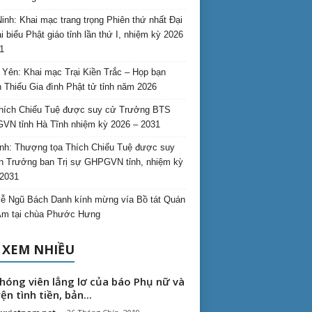
inh: Khai mạc trang trọng Phiên thứ nhất Đại
ại biểu Phật giáo tỉnh lần thứ I, nhiệm kỳ 2026
1
Yên: Khai mạc Trại Kiền Trắc – Họp bạn
 Thiếu Gia đình Phật tử tỉnh năm 2026
hích Chiếu Tuệ được suy cử Trưởng BTS
N tỉnh Hà Tĩnh nhiệm kỳ 2026 – 2031
nh: Thượng tọa Thích Chiếu Tuệ được suy
n Trưởng ban Trị sự GHPGVN tỉnh, nhiệm kỳ
2031
ễ Ngũ Bách Danh kính mừng vía Bồ tát Quán
Âm tại chùa Phước Hưng
 XEM NHIỀU
hóng viên lẳng lơ của báo Phụ nữ và
ện tình tiền, bản...