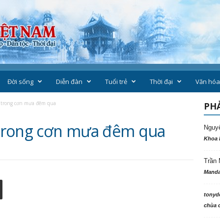
Đời sống
Diễn đàn
Tuổi trẻ
Thời đại
Văn hóa
trong cơn mưa đêm qua
PHẢ
trong cơn mưa đêm qua
Nguy
Khoa 
Trần 
Manda
tonyd
chùa c