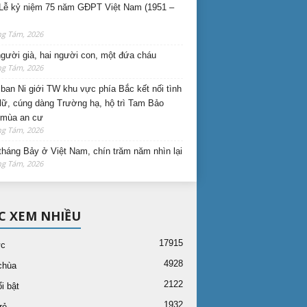
Lễ kỷ niệm 75 năm GĐPT Việt Nam (1951 –
ng Tám, 2026
gười già, hai người con, một đứa cháu
ng Tám, 2026
ban Ni giới TW khu vực phía Bắc kết nối tình
lữ, cúng dàng Trường hạ, hộ trì Tam Bảo
 mùa an cư
ng Tám, 2026
háng Bảy ở Việt Nam, chín trăm năm nhìn lại
ng Tám, 2026
C XEM NHIỀU
17915
ức
4928
chùa
2122
i bật
1932
rẻ