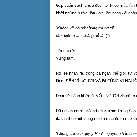
Gấp cuốn sách chưa đọc, tôi khép mắt, lần 
khởi những bước đầu đơn độc bằng đôi chân
“
Khách về bỏ dở chung trà nguội
Mới biết tri âm chẳng dễ là
!”(*)
Từng bước.
Vững tâm.
Rồi sẽ nhận ra, trong ba ngàn thế giới từ
lặng, ĐẾN VÌ NGƯỜI VÀ ĐI CŨNG VÌ NGƯỜ
Đoàn lữ hành khởi từ MỘT NGƯỜI đã cất b
Dấu chân người đó in trên đường Trung Đạo
đã lần theo ánh sáng nhiệm mầu đó mà trở thà
“Chúng con xin quy y Phật, nguyện khắp chúng