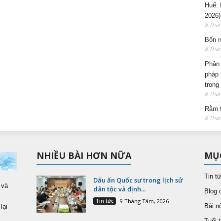
Huế: 
2026)
8 Thá
Bốn n
8 Thá
Phân 
pháp 
trong
8 Thá
Rằm t
8 Thá
NHIỀU BÀI HƠN NỮA
MỤ
Tin t
Dấu ấn Quốc sư trong lịch sử
 và
dân tộc và định...
Blog 
Tin tức
9 Tháng Tám, 2026
Bài nổ
lại
Tuổi t