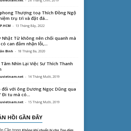
uvietnam.net
-
26 Tháng Chín, 2019
phong Thượng toạ Thích Đồng Ngộ
hiệm trụ trì và đặt đá...
TP.HCM
-
13 Tháng Bảy, 2022
 Nhật Từ không nên chối quanh mà
 có can đảm nhận lỗi,...
ăn Bình
-
18 Tháng Ba, 2020
 Tâm Nhìn Lại Việc Sư Thích Thanh
n
uvietnam.net
-
14 Tháng Mười, 2019
 đổi với ông Dương Ngọc Dũng qua
“ Đi tu mà có...
uvietnam.net
-
15 Tháng Mười, 2019
N HỒI GẦN ĐÂY
ên Cần
trong
Không khí chuẩn bị cho Tọa đàm