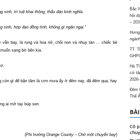
Bắc N
sinh, trí tuệ khai thông, thấu đáo kinh nghĩa.
hội đ
– 203
 sinh, hợp đạo đồng tình, không gì ngăn ngại.”
Hưng 
ngành
y vẫn bay, lá rụng và hoa nở, chồi non và nhụy tàn … chiếc bè
TT. T
 muốn sang bờ bên kia.
GHPGV
cơ,
Hà Tĩ
cử tâ
2026-
hông còn gì để bận tâm là cơn mưa ấy ở đêm nay, đã đêm qua, hay
Đêm l
Thế 
ng ai mở tay búp sen.
BÀI
Cô p
chuy
(
Phi trường Orange County – Chờ một chuyến bay
)