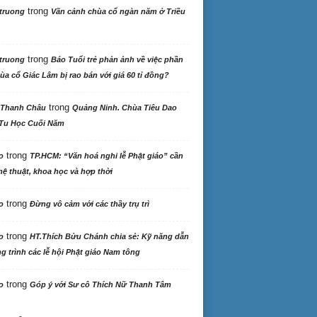
trong
truong
Vãn cảnh chùa cổ ngàn năm ở Triều
trong
truong
Báo Tuổi trẻ phản ảnh về việc phần
ùa cổ Giác Lâm bị rao bán với giá 60 tỉ đồng?
trong
 Thanh Châu
Quảng Ninh. Chùa Tiêu Dao
Tu Học Cuối Năm
trong
o
TP.HCM: “Văn hoá nghi lễ Phật giáo” cần
ệ thuật, khoa học và hợp thời
trong
o
Đừng vô cảm với các thầy trụ trì
trong
o
HT.Thích Bửu Chánh chia sẻ: Kỹ năng dẫn
 trình các lễ hội Phật giáo Nam tông
trong
o
Góp ý với Sư cô Thích Nữ Thanh Tâm