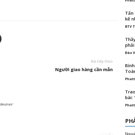
Phatt
Tấn 
kế n
BTV 
Thầy
phải
Đào V
Bài tiếp theo
Bình
Người giao hàng cần mẫn
Toà
Phatt
Trao
bài: 
dieutran/
Phatt
PHẢ
Nguy