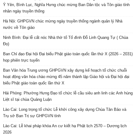
Ý Yên, Bình Lục, Nghĩa Hưng chúc mừng Ban Dân tộc và Tôn giáo tỉnh
nhân ngày truyền thống
Hà Nội: GHPGVN chúc mừng ngày truyền thống ngành quản lý Nhà
nước về Tôn giáo
Ninh Bình: Đại lễ cất nóc Nhà thờ tổ Tổ đình Đỗ Linh Quang Tự ( Chùa
Đọ)
Ban Chỉ đạo Đại hội Đại biểu Phật giáo toàn quốc lần thứ X (2026 – 2031)
họp phiên trực tuyến
Ban Văn hóa Trung ương GHPGVN xây dựng kế hoạch tổ chức chuỗi
hoạt động văn hóa chào mừng 45 năm thành lập Giáo hội và Đại hội đại
biểu Phật giáo toàn quốc lần thứ X
Hải Phòng: Phường Hưng Đạo tổ chức lễ cầu siêu anh linh các Anh hùng
Liệt sĩ tại chùa Quảng Luận
Lào Cai: Long trọng tổ chức Lễ khởi công xây dựng Chùa Tân Bảo và
Trụ sở Ban Trị sự GHPGVN tỉnh
Lào Cai: Lễ khai pháp khóa An cư kiết hạ Phật lịch 2570 – Dương lịch
2026