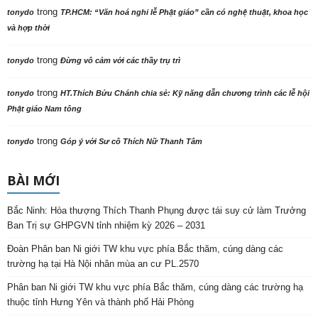
trong
tonydo
TP.HCM: “Văn hoá nghi lễ Phật giáo” cần có nghệ thuật, khoa học
và hợp thời
trong
tonydo
Đừng vô cảm với các thầy trụ trì
trong
tonydo
HT.Thích Bửu Chánh chia sẻ: Kỹ năng dẫn chương trình các lễ hội
Phật giáo Nam tông
trong
tonydo
Góp ý với Sư cô Thích Nữ Thanh Tâm
BÀI MỚI
Bắc Ninh: Hòa thượng Thích Thanh Phụng được tái suy cử làm Trưởng
Ban Trị sự GHPGVN tỉnh nhiệm kỳ 2026 – 2031
Đoàn Phân ban Ni giới TW khu vực phía Bắc thăm, cúng dàng các
trường hạ tại Hà Nội nhân mùa an cư PL.2570
Phân ban Ni giới TW khu vực phía Bắc thăm, cúng dàng các trường hạ
thuộc tỉnh Hưng Yên và thành phố Hải Phòng