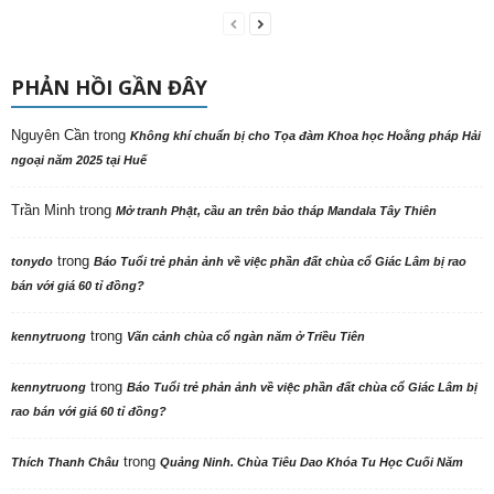
PHẢN HỒI GẦN ĐÂY
Nguyên Cần
trong
Không khí chuẩn bị cho Tọa đàm Khoa học Hoằng pháp Hải
ngoại năm 2025 tại Huế
Trần Minh
trong
Mở tranh Phật, cầu an trên bảo tháp Mandala Tây Thiên
trong
tonydo
Báo Tuổi trẻ phản ảnh về việc phần đất chùa cổ Giác Lâm bị rao
bán với giá 60 tỉ đồng?
trong
kennytruong
Vãn cảnh chùa cổ ngàn năm ở Triều Tiên
trong
kennytruong
Báo Tuổi trẻ phản ảnh về việc phần đất chùa cổ Giác Lâm bị
rao bán với giá 60 tỉ đồng?
trong
Thích Thanh Châu
Quảng Ninh. Chùa Tiêu Dao Khóa Tu Học Cuối Năm