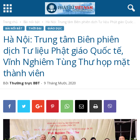
Trang chủ
Bài nổi bật
Hà Nội: Trung tâm Biên phiên dịch Tư liệu Phật giáo Quốc...
BÀI NỔI BẬT
THỜI ĐẠI
GIÁO DỤC
Hà Nội: Trung tâm Biên phiên
dịch Tư liệu Phật giáo Quốc tế,
Vĩnh Nghiêm Tùng Thư họp mặt
thành viên
Bởi
Thường trực BBT
-
9 Tháng Mười, 2020