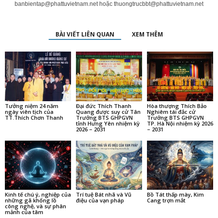
banbientap@phattuvietnam.net
hoặc
thuongtrucbbt@phattuvietnam.net
BÀI VIẾT LIÊN QUAN
XEM THÊM
Tưởng niệm 24 năm
Đại đức Thích Thanh
Hòa thượng Thích Bảo
ngày viên tịch của
Quang được suy cử Tân
Nghiêm tái đắc cử
TT.Thích Chơn Thanh
Trưởng BTS GHPGVN
Trưởng BTS GHPGVN
tỉnh Hưng Yên nhiệm kỳ
TP. Hà Nội nhiệm kỳ 2026
2026 – 2031
– 2031
Kinh tế chú ý, nghiệp của
Trí tuệ Bát nhã và Vũ
Bồ Tát thấp mày, Kim
những gã khổng lồ
điệu của vạn pháp
Cang trợn mắt
công nghệ, và sự phân
mảnh của tâm