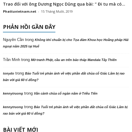
Trao đổi với ông Dương Ngọc Dũng qua bài: “ Đi tu mà có...
Phattuvietnam.net
-
15 Tháng Mười, 2019
PHẢN HỒI GẦN ĐÂY
Nguyên Cần
trong
Không khí chuẩn bị cho Tọa đàm Khoa học Hoằng pháp Hải
ngoại năm 2025 tại Huế
Trần Minh
trong
Mở tranh Phật, cầu an trên bảo tháp Mandala Tây Thiên
trong
tonydo
Báo Tuổi trẻ phản ảnh về việc phần đất chùa cổ Giác Lâm bị rao
bán với giá 60 tỉ đồng?
trong
kennytruong
Vãn cảnh chùa cổ ngàn năm ở Triều Tiên
trong
kennytruong
Báo Tuổi trẻ phản ảnh về việc phần đất chùa cổ Giác Lâm bị
rao bán với giá 60 tỉ đồng?
BÀI VIẾT MỚI