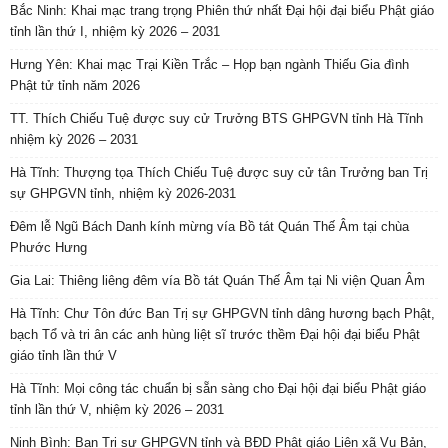
Bắc Ninh: Khai mạc trang trọng Phiên thứ nhất Đại hội đại biểu Phật giáo
tỉnh lần thứ I, nhiệm kỳ 2026 – 2031
Hưng Yên: Khai mạc Trại Kiền Trắc – Họp bạn ngành Thiếu Gia đình
Phật tử tỉnh năm 2026
TT. Thích Chiếu Tuệ được suy cử Trưởng BTS GHPGVN tỉnh Hà Tĩnh
nhiệm kỳ 2026 – 2031
Hà Tĩnh: Thượng tọa Thích Chiếu Tuệ được suy cử tân Trưởng ban Trị
sự GHPGVN tỉnh, nhiệm kỳ 2026-2031
Đêm lễ Ngũ Bách Danh kính mừng vía Bồ tát Quán Thế Âm tại chùa
Phước Hưng
Gia Lai: Thiêng liêng đêm vía Bồ tát Quán Thế Âm tại Ni viện Quan Âm
Hà Tĩnh: Chư Tôn đức Ban Trị sự GHPGVN tỉnh dâng hương bạch Phật,
bạch Tổ và tri ân các anh hùng liệt sĩ trước thềm Đại hội đại biểu Phật
giáo tỉnh lần thứ V
Hà Tĩnh: Mọi công tác chuẩn bị sẵn sàng cho Đại hội đại biểu Phật giáo
tỉnh lần thứ V, nhiệm kỳ 2026 – 2031
Ninh Bình: Ban Trị sự GHPGVN tỉnh và BĐD Phật giáo Liên xã Vụ Bản,