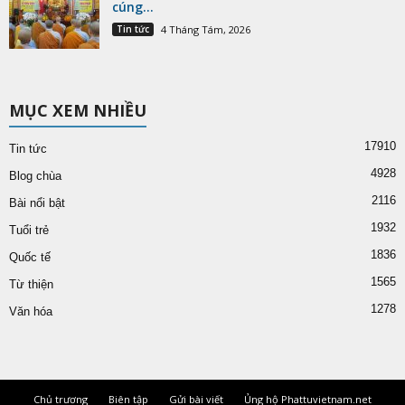
cúng...
Tin tức
4 Tháng Tám, 2026
MỤC XEM NHIỀU
17910
Tin tức
4928
Blog chùa
2116
Bài nổi bật
1932
Tuổi trẻ
1836
Quốc tế
1565
Từ thiện
1278
Văn hóa
Chủ trương
Biên tập
Gửi bài viết
Ủng hộ Phattuvietnam.net