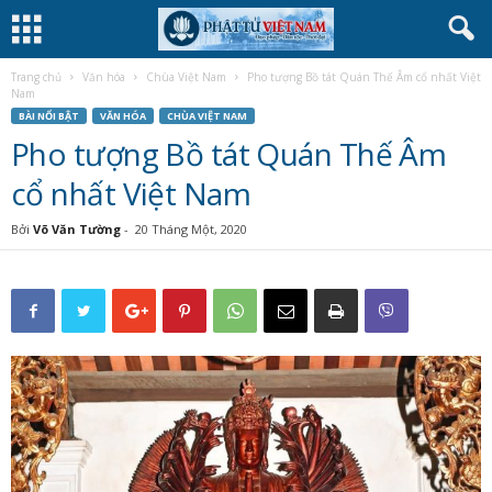
Trang chủ
Văn hóa
Chùa Việt Nam
Pho tượng Bồ tát Quán Thế Âm cổ nhất Việt
Nam
BÀI NỔI BẬT
VĂN HÓA
CHÙA VIỆT NAM
Pho tượng Bồ tát Quán Thế Âm
cổ nhất Việt Nam
Bởi
Võ Văn Tường
-
20 Tháng Một, 2020