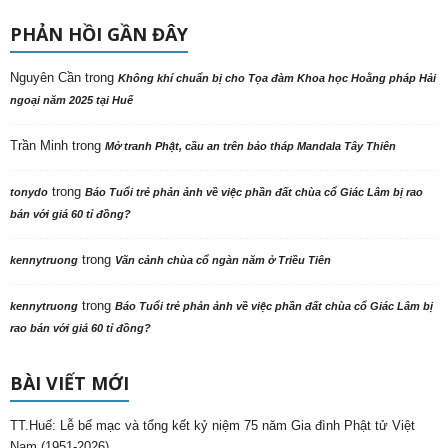
PHẢN HỒI GẦN ĐÂY
Nguyên Cần
trong
Không khí chuẩn bị cho Tọa đàm Khoa học Hoằng pháp Hải
ngoại năm 2025 tại Huế
Trần Minh
trong
Mở tranh Phật, cầu an trên bảo tháp Mandala Tây Thiên
trong
tonydo
Báo Tuổi trẻ phản ảnh về việc phần đất chùa cổ Giác Lâm bị rao
bán với giá 60 tỉ đồng?
trong
kennytruong
Vãn cảnh chùa cổ ngàn năm ở Triều Tiên
trong
kennytruong
Báo Tuổi trẻ phản ảnh về việc phần đất chùa cổ Giác Lâm bị
rao bán với giá 60 tỉ đồng?
BÀI VIẾT MỚI
TT.Huế: Lễ bế mạc và tổng kết kỷ niệm 75 năm Gia đình Phật tử Việt
Nam (1951-2026)