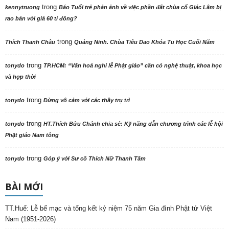
trong
kennytruong
Báo Tuổi trẻ phản ảnh về việc phần đất chùa cổ Giác Lâm bị
rao bán với giá 60 tỉ đồng?
trong
Thích Thanh Châu
Quảng Ninh. Chùa Tiêu Dao Khóa Tu Học Cuối Năm
trong
tonydo
TP.HCM: “Văn hoá nghi lễ Phật giáo” cần có nghệ thuật, khoa học
và hợp thời
trong
tonydo
Đừng vô cảm với các thầy trụ trì
trong
tonydo
HT.Thích Bửu Chánh chia sẻ: Kỹ năng dẫn chương trình các lễ hội
Phật giáo Nam tông
trong
tonydo
Góp ý với Sư cô Thích Nữ Thanh Tâm
BÀI MỚI
TT.Huế: Lễ bế mạc và tổng kết kỷ niệm 75 năm Gia đình Phật tử Việt
Nam (1951-2026)