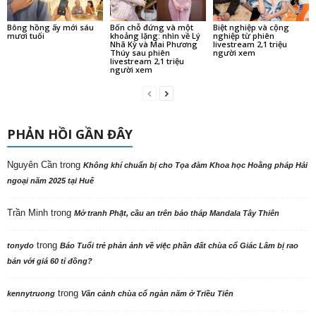
Bông hồng ấy mới sáu
Bốn chỗ đứng và một
Biệt nghiệp và cộng
mươi tuổi
khoảng lặng: nhìn về Lý
nghiệp từ phiên
Nhã Kỳ và Mai Phương
livestream 2,1 triệu
Thúy sau phiên
người xem
livestream 2,1 triệu
người xem
PHẢN HỒI GẦN ĐÂY
Nguyên Cần
trong
Không khí chuẩn bị cho Tọa đàm Khoa học Hoằng pháp Hải
ngoại năm 2025 tại Huế
Trần Minh
trong
Mở tranh Phật, cầu an trên bảo tháp Mandala Tây Thiên
trong
tonydo
Báo Tuổi trẻ phản ảnh về việc phần đất chùa cổ Giác Lâm bị rao
bán với giá 60 tỉ đồng?
trong
kennytruong
Vãn cảnh chùa cổ ngàn năm ở Triều Tiên