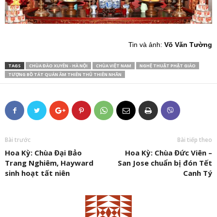
Tin và ảnh:
Võ Văn Tường
TAGS
CHÙA ĐÀO XUYÊN - HÀ NỘI
CHÙA VIỆT NAM
NGHỆ THUẬT PHẬT GIÁO
TƯỢNG BỒ TÁT QUÁN ÂM THIÊN THỦ THIÊN NHÃN
Bài trước
Bài tiếp theo
Hoa Kỳ: Chùa Đại Bảo
Hoa Kỳ: Chùa Đức Viên –
Trang Nghiêm, Hayward
San Jose chuẩn bị đón Tết
sinh hoạt tất niên
Canh Tý