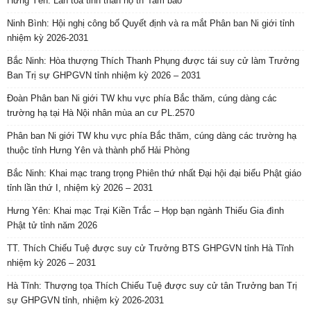
Hưng Yên: Lan tỏa tinh thần hộ trì Tam bảo
Ninh Bình: Hội nghị công bố Quyết định và ra mắt Phân ban Ni giới tỉnh
nhiệm kỳ 2026-2031
Bắc Ninh: Hòa thượng Thích Thanh Phụng được tái suy cử làm Trưởng
Ban Trị sự GHPGVN tỉnh nhiệm kỳ 2026 – 2031
Đoàn Phân ban Ni giới TW khu vực phía Bắc thăm, cúng dàng các
trường hạ tại Hà Nội nhân mùa an cư PL.2570
Phân ban Ni giới TW khu vực phía Bắc thăm, cúng dàng các trường hạ
thuộc tỉnh Hưng Yên và thành phố Hải Phòng
Bắc Ninh: Khai mạc trang trọng Phiên thứ nhất Đại hội đại biểu Phật giáo
tỉnh lần thứ I, nhiệm kỳ 2026 – 2031
Hưng Yên: Khai mạc Trại Kiền Trắc – Họp bạn ngành Thiếu Gia đình
Phật tử tỉnh năm 2026
TT. Thích Chiếu Tuệ được suy cử Trưởng BTS GHPGVN tỉnh Hà Tĩnh
nhiệm kỳ 2026 – 2031
Hà Tĩnh: Thượng tọa Thích Chiếu Tuệ được suy cử tân Trưởng ban Trị
sự GHPGVN tỉnh, nhiệm kỳ 2026-2031