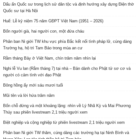
Dấu ấn Quốc sư trong lịch sử dân tộc và định hướng xây dựng Điện thờ
Quốc sư tại Hà Nội
Huế: Lễ kỷ niệm 75 năm GĐPT Việt Nam (1951 – 2026)
Bốn người già, hai người con, một đứa cháu
Phân ban Ni giới TW khu vực phía Bắc kết nối tình pháp lữ, cúng dàng
Trường hạ, hộ trì Tam Bảo trong mùa an cư
Rằm tháng Bảy ở Việt Nam, chín trăm năm nhìn lại
Nghi lễ Vu lan (Rằm tháng 7) tại nhà – Bản dành cho Phật tử sơ cơ và
người có cảm tình với đạo Phật
Bông hồng ấy mới sáu mươi tuổi
Mũi tên và lời hứa trăm năm
Bốn chỗ đứng và một khoảng lặng: nhìn về Lý Nhã Kỳ và Mai Phương
Thúy sau phiên livestream 2,1 triệu người xem
Biệt nghiệp và cộng nghiệp từ phiên livestream 2,1 triệu người xem
Phân ban Ni giới TW thăm, cúng dàng các trường hạ tại Ninh Bình và