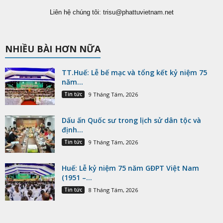
Liên hệ chúng tôi:
trisu@phattuvietnam.net
NHIỀU BÀI HƠN NỮA
TT.Huế: Lễ bế mạc và tổng kết kỷ niệm 75
năm...
Tin tức
9 Tháng Tám, 2026
Dấu ấn Quốc sư trong lịch sử dân tộc và
định...
Tin tức
9 Tháng Tám, 2026
Huế: Lễ kỷ niệm 75 năm GĐPT Việt Nam
(1951 –...
Tin tức
8 Tháng Tám, 2026