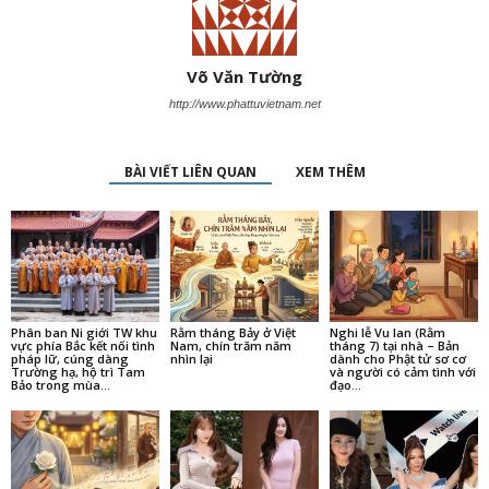
Võ Văn Tường
http://www.phattuvietnam.net
BÀI VIẾT LIÊN QUAN
XEM THÊM
Phân ban Ni giới TW khu
Rằm tháng Bảy ở Việt
Nghi lễ Vu lan (Rằm
vực phía Bắc kết nối tình
Nam, chín trăm năm
tháng 7) tại nhà – Bản
pháp lữ, cúng dàng
nhìn lại
dành cho Phật tử sơ cơ
Trường hạ, hộ trì Tam
và người có cảm tình với
Bảo trong mùa...
đạo...