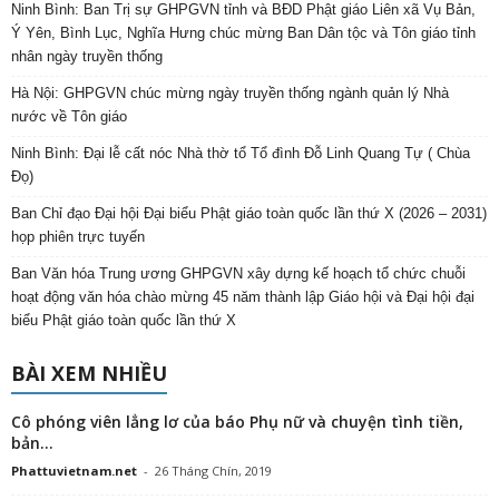
Ninh Bình: Ban Trị sự GHPGVN tỉnh và BĐD Phật giáo Liên xã Vụ Bản,
Ý Yên, Bình Lục, Nghĩa Hưng chúc mừng Ban Dân tộc và Tôn giáo tỉnh
nhân ngày truyền thống
Hà Nội: GHPGVN chúc mừng ngày truyền thống ngành quản lý Nhà
nước về Tôn giáo
Ninh Bình: Đại lễ cất nóc Nhà thờ tổ Tổ đình Đỗ Linh Quang Tự ( Chùa
Đọ)
Ban Chỉ đạo Đại hội Đại biểu Phật giáo toàn quốc lần thứ X (2026 – 2031)
họp phiên trực tuyến
Ban Văn hóa Trung ương GHPGVN xây dựng kế hoạch tổ chức chuỗi
hoạt động văn hóa chào mừng 45 năm thành lập Giáo hội và Đại hội đại
biểu Phật giáo toàn quốc lần thứ X
BÀI XEM NHIỀU
Cô phóng viên lẳng lơ của báo Phụ nữ và chuyện tình tiền,
bản...
Phattuvietnam.net
-
26 Tháng Chín, 2019