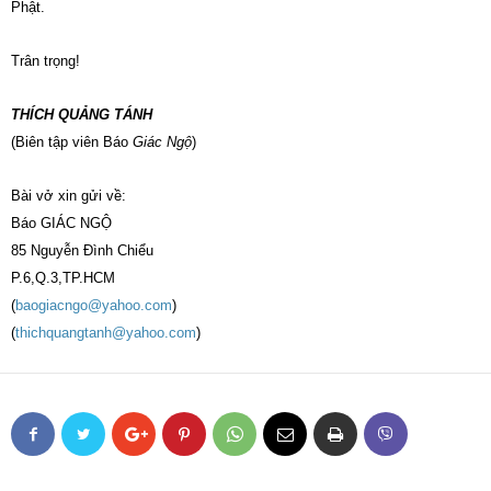
Phật.
Trân trọng!
THÍCH QUẢNG TÁNH
(Biên tập viên Báo
Giác Ngộ
)
Bài vở xin gửi về:
Báo GIÁC NGỘ
85 Nguyễn Đình Chiểu
P.6,Q.3,TP.HCM
(
baogiacngo@yahoo.com
)
(
thichquangtanh@yahoo.com
)