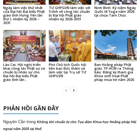
Ngày làm việc thứ nhất
TƯ GHPGVN làm việc với
Ninh Bình: Kỷ niệm Ngày
của Đại hội Đại biểu Phật
5 tỉnh về công tác chuẩn
Quốc tế Yoga năm 2026
giáo tỉnh Hưng Yên lần
bị Đại hội Phật giáo
tại chùa Tam Chúc
thứ I, nhiệm kỳ 2026 –
nhiệm kỳ 2026-2031
2031
Lào Cai: Hội nghị triển
Phó Chủ tịch Quốc hội
Ban Hoằng pháp Phật
khai công tác Phật sự và
liên ban Đức thăm và
giáo TP.HCM ra Thông
chuẩn bị nhân sự cho
làm việc tại Trụ sở TƯ
báo: Đăng ký tham gia
Đại hội Đại biểu Phật
GHPGVN
Khóa sinh hoạt Phật
giáo tỉnh lần...
pháp mùa hè năm 2026
PHẢN HỒI GẦN ĐÂY
Nguyên Cần
trong
Không khí chuẩn bị cho Tọa đàm Khoa học Hoằng pháp Hải
ngoại năm 2025 tại Huế