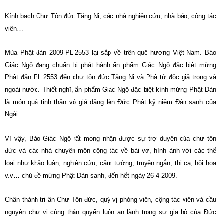
Kính bạch Chư Tôn đức Tăng Ni, các nhà nghiên cứu, nhà báo, cộng tác
viên…
Mùa Phật đản 2009-PL.2553 lại sắp về trên quê hương Việt Nam. Báo
Giác Ngộ đang chuẩn bị phát hành ấn phẩm Giác Ngộ đặc biệt mừng
Phật đản PL.2553 đến chư tôn đức Tăng Ni và Phậ tử độc giả trong và
ngoài nước. Thiết nghĩ, ấn phẩm Giác Ngộ đặc biệt kính mừng Phật Đản
là món quà tinh thần vô giá dâng lên Đức Phật kỷ niệm Đản sanh của
Ngài.
Vì vậy, Báo Giác Ngộ rất mong nhận được sự trợ duyên của chư tôn
đức và các nhà chuyên môn cộng tác về bài vở, hình ảnh với các thể
loại như khảo luận, nghiên cứu, cảm tưởng, truyện ngắn, thi ca, hội họa
v.v… chủ đề mừng Phật Đản sanh, đến hết ngày 26-4-2009.
Chân thành tri ân Chư Tôn đức, quý vị phóng viên, cộng tác viên và cầu
nguyện chư vị cùng thân quyến luôn an lành trong sự gia hộ của Đức