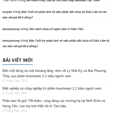
Trần Minh
trong
Mở tranh Phật, cầu an trên bảo tháp Mandala Tây Thiên
trong
tonydo
Báo Tuổi trẻ phản ảnh về việc phần đất chùa cổ Giác Lâm bị rao
bán với giá 60 tỉ đồng?
trong
kennytruong
Vãn cảnh chùa cổ ngàn năm ở Triều Tiên
trong
kennytruong
Báo Tuổi trẻ phản ảnh về việc phần đất chùa cổ Giác Lâm bị
rao bán với giá 60 tỉ đồng?
BÀI VIẾT MỚI
Bốn chỗ đứng và một khoảng lặng: nhìn về Lý Nhã Kỳ và Mai Phương
Thúy sau phiên livestream 2,1 triệu người xem
6 Tháng Tám, 2026
Biệt nghiệp và cộng nghiệp từ phiên livestream 2,1 triệu người xem
6 Tháng Tám, 2026
Phân ban Ni giới TW thăm, cúng dàng các trường hạ tại Ninh Bình và
Hưng Yên: Lan tỏa tinh thần hộ trì Tam bảo
6 Tháng Tám, 2026