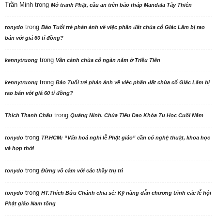
Trần Minh
trong
Mở tranh Phật, cầu an trên bảo tháp Mandala Tây Thiên
trong
tonydo
Báo Tuổi trẻ phản ảnh về việc phần đất chùa cổ Giác Lâm bị rao
bán với giá 60 tỉ đồng?
trong
kennytruong
Vãn cảnh chùa cổ ngàn năm ở Triều Tiên
trong
kennytruong
Báo Tuổi trẻ phản ảnh về việc phần đất chùa cổ Giác Lâm bị
rao bán với giá 60 tỉ đồng?
trong
Thích Thanh Châu
Quảng Ninh. Chùa Tiêu Dao Khóa Tu Học Cuối Năm
trong
tonydo
TP.HCM: “Văn hoá nghi lễ Phật giáo” cần có nghệ thuật, khoa học
và hợp thời
trong
tonydo
Đừng vô cảm với các thầy trụ trì
trong
tonydo
HT.Thích Bửu Chánh chia sẻ: Kỹ năng dẫn chương trình các lễ hội
Phật giáo Nam tông