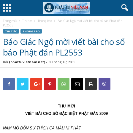
Trang chủ
Tin tức
Thông báo
Báo Giác Ngộ mời viết bài cho số báo Phật đản
PL2553
TIN TỨC
THÔNG BÁO
Báo Giác Ngộ mời viết bài cho số
báo Phật đản PL2553
Bởi
(phattuvietnam.net)
-
8 Tháng Tư, 2009
THƯ MỜI
VIẾT BÀI CHO SỐ ĐẶC BIỆT PHẬT ĐẢN 2009
NAM MÔ BỔN SƯ THÍCH CA MÂU NI PHẬT