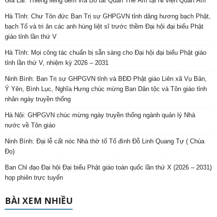
Gia Lai: Thiêng liêng đêm vía Bồ tát Quán Thế Âm tại Ni viện Quan Âm
Hà Tĩnh: Chư Tôn đức Ban Trị sự GHPGVN tỉnh dâng hương bạch Phật,
bạch Tổ và tri ân các anh hùng liệt sĩ trước thềm Đại hội đại biểu Phật
giáo tỉnh lần thứ V
Hà Tĩnh: Mọi công tác chuẩn bị sẵn sàng cho Đại hội đại biểu Phật giáo
tỉnh lần thứ V, nhiệm kỳ 2026 – 2031
Ninh Bình: Ban Trị sự GHPGVN tỉnh và BĐD Phật giáo Liên xã Vụ Bản,
Ý Yên, Bình Lục, Nghĩa Hưng chúc mừng Ban Dân tộc và Tôn giáo tỉnh
nhân ngày truyền thống
Hà Nội: GHPGVN chúc mừng ngày truyền thống ngành quản lý Nhà
nước về Tôn giáo
Ninh Bình: Đại lễ cất nóc Nhà thờ tổ Tổ đình Đỗ Linh Quang Tự ( Chùa
Đọ)
Ban Chỉ đạo Đại hội Đại biểu Phật giáo toàn quốc lần thứ X (2026 – 2031)
họp phiên trực tuyến
BÀI XEM NHIỀU