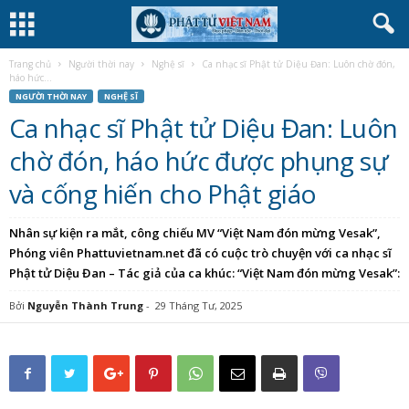
Trang chủ
Người thời nay
Nghệ sĩ
Ca nhạc sĩ Phật tử Diệu Đan: Luôn chờ đón,
háo hức...
NGƯỜI THỜI NAY
NGHỆ SĨ
Ca nhạc sĩ Phật tử Diệu Đan: Luôn
chờ đón, háo hức được phụng sự
và cống hiến cho Phật giáo
Nhân sự kiện ra mắt, công chiếu MV “Việt Nam đón mừng Vesak”,
Phóng viên Phattuvietnam.net đã có cuộc trò chuyện với ca nhạc sĩ
Phật tử Diệu Đan – Tác giả của ca khúc: “Việt Nam đón mừng Vesak”:
Bởi
Nguyễn Thành Trung
-
29 Tháng Tư, 2025