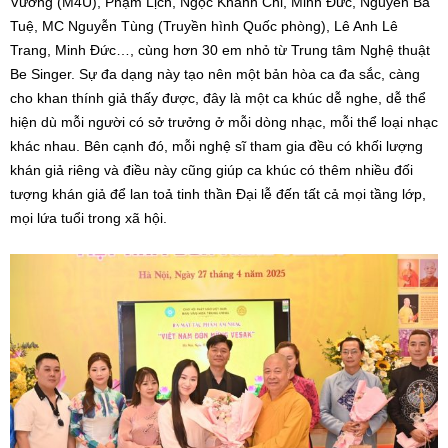
Vương (M4U), Phạm Lịch, Ngọc Khánh Chi, Minh Đức, Nguyễn Bá
Tuệ, MC Nguyễn Tùng (Truyền hình Quốc phòng), Lê Anh Lê
Trang, Minh Đức…, cùng hơn 30 em nhỏ từ Trung tâm Nghệ thuật
Be Singer. Sự đa dạng này tạo nên một bản hòa ca đa sắc, càng
cho khan thính giả thấy được, đây là một ca khúc dễ nghe, dễ thể
hiện dù mỗi người có sở trưởng ở mỗi dòng nhạc, mỗi thể loại nhạc
khác nhau. Bên cạnh đó, mỗi nghệ sĩ tham gia đều có khối lượng
khán giả riêng và điều này cũng giúp ca khúc có thêm nhiều đối
tượng khán giả để lan toả tinh thần Đại lễ đến tất cả mọi tầng lớp,
mọi lứa tuổi trong xã hội.