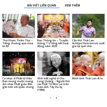
BÀI VIẾT LIÊN QUAN
XEM THÊM
Thơ Phạm Thiên Thư –
Ban Thông tin – Truyền
Cầu thủ Thái Lan
Tiếng chuông qua mùa
thông T.Ư tổng kết hoạt
Achitpol Keereerom xuất
lá đổ
động năm 2025
gia tại quê nhà
Ca nhạc sĩ Phật tử Diệu
Vĩnh biệt nghệ sĩ Chu
Minh tinh Thái Lan đi tu
Đan mong muốn mang
Long Quảng – Người thủ
âm nhạc Phật giáo đến
vai Phật Tổ Như Lai trên
gần hơn với quần chúng
màn ảnh Tây Du ký
(1986)