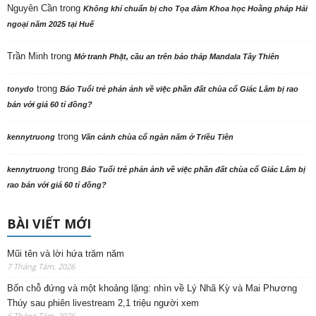
Nguyên Cần
trong
Không khí chuẩn bị cho Tọa đàm Khoa học Hoằng pháp Hải
ngoại năm 2025 tại Huế
Trần Minh
trong
Mở tranh Phật, cầu an trên bảo tháp Mandala Tây Thiên
trong
tonydo
Báo Tuổi trẻ phản ảnh về việc phần đất chùa cổ Giác Lâm bị rao
bán với giá 60 tỉ đồng?
trong
kennytruong
Vãn cảnh chùa cổ ngàn năm ở Triều Tiên
trong
kennytruong
Báo Tuổi trẻ phản ảnh về việc phần đất chùa cổ Giác Lâm bị
rao bán với giá 60 tỉ đồng?
BÀI VIẾT MỚI
Mũi tên và lời hứa trăm năm
7 Tháng Tám, 2026
Bốn chỗ đứng và một khoảng lặng: nhìn về Lý Nhã Kỳ và Mai Phương
Thúy sau phiên livestream 2,1 triệu người xem
6 Tháng Tám, 2026