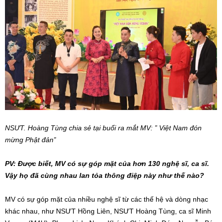
NSƯT. Hoàng Tùng chia sẻ tại buổi ra mắt MV: ” Việt Nam đón
mừng Phật đản”
PV: Được biết, MV có sự góp mặt của hơn 130 nghệ sĩ, ca sĩ.
Vậy họ đã cùng nhau lan tỏa thông điệp này như thế nào?
MV có sự góp mặt của nhiều nghệ sĩ từ các thế hệ và dòng nhạc
khác nhau, như NSƯT Hồng Liên, NSƯT Hoàng Tùng, ca sĩ Minh