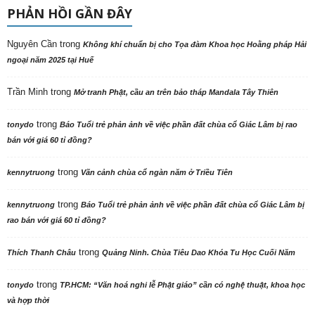
PHẢN HỒI GẦN ĐÂY
Nguyên Cần
trong
Không khí chuẩn bị cho Tọa đàm Khoa học Hoằng pháp Hải
ngoại năm 2025 tại Huế
Trần Minh
trong
Mở tranh Phật, cầu an trên bảo tháp Mandala Tây Thiên
trong
tonydo
Báo Tuổi trẻ phản ảnh về việc phần đất chùa cổ Giác Lâm bị rao
bán với giá 60 tỉ đồng?
trong
kennytruong
Vãn cảnh chùa cổ ngàn năm ở Triều Tiên
trong
kennytruong
Báo Tuổi trẻ phản ảnh về việc phần đất chùa cổ Giác Lâm bị
rao bán với giá 60 tỉ đồng?
trong
Thích Thanh Châu
Quảng Ninh. Chùa Tiêu Dao Khóa Tu Học Cuối Năm
trong
tonydo
TP.HCM: “Văn hoá nghi lễ Phật giáo” cần có nghệ thuật, khoa học
và hợp thời