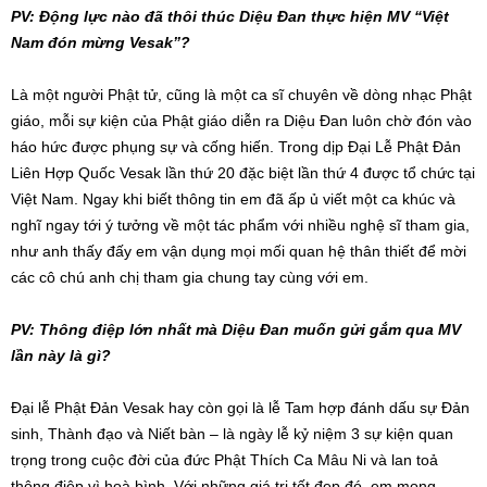
PV: Động lực nào đã thôi thúc Diệu Đan thực hiện MV “Việt
Nam đón mừng Vesak”?
Là một người Phật tử, cũng là một ca sĩ chuyên về dòng nhạc Phật
giáo, mỗi sự kiện của Phật giáo diễn ra Diệu Đan luôn chờ đón vào
háo hức được phụng sự và cống hiến. Trong dịp Đại Lễ Phật Đản
Liên Hợp Quốc Vesak lần thứ 20 đặc biệt lần thứ 4 được tổ chức tại
Việt Nam. Ngay khi biết thông tin em đã ấp ủ viết một ca khúc và
nghĩ ngay tới ý tưởng về một tác phẩm với nhiều nghệ sĩ tham gia,
như anh thấy đấy em vận dụng mọi mối quan hệ thân thiết để mời
các cô chú anh chị tham gia chung tay cùng với em.
PV: Thông điệp lớn nhất mà Diệu Đan muốn gửi gắm qua MV
lần này là gì?
Đại lễ Phật Đản Vesak hay còn gọi là lễ Tam hợp đánh dấu sự Đản
sinh, Thành đạo và Niết bàn – là ngày lễ kỷ niệm 3 sự kiện quan
trọng trong cuộc đời của đức Phật Thích Ca Mâu Ni và lan toả
thông điệp vì hoà bình. Với những giá trị tốt đẹp đó, em mong