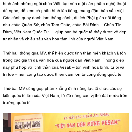
hình ảnh những ngôi chùa Việt, tạo nên một sản phẩm nghệ thuật
dễ nghe, dễ xem cả phần hình lẫn tiếng, mang đậm bản sắc Việt.
Các cảnh quay danh lam thắng cảnh, di tích Phật giáo nổi tiếng
như chùa Quán Sứ, chùa Tam Chúc, chùa Bái Đính… Chùa Từ
Đàm, Việt Nam Quốc Tự…. giúp bạn bè quốc tế thấy được vẻ đẹp
tự nhiên và chiều sâu văn hóa tâm linh của người Việt Nam.
Thứ hai, thông qua MV, thể hiện được tinh thần mến khách và tôn
trọng các giá trị đa văn hóa của người dân Việt Nam. Thông điệp
này phù hợp với tinh thần của Vesak – tôn vinh hòa bình, từ bi và
trí tuệ – nên càng tạo được thiện cảm lớn từ cộng đồng quốc tế.
Thứ ba, MV cũng góp phần khẳng định năng lực tổ chức các sự
kiện quốc tế lớn của Việt Nam, từ đó nâng cao vị thế đất nước trên
trường quốc tế.