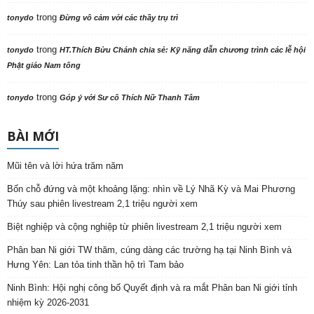
trong
tonydo
Đừng vô cảm với các thầy trụ trì
trong
tonydo
HT.Thích Bửu Chánh chia sẻ: Kỹ năng dẫn chương trình các lễ hội
Phật giáo Nam tông
trong
tonydo
Góp ý với Sư cô Thích Nữ Thanh Tâm
BÀI MỚI
Mũi tên và lời hứa trăm năm
Bốn chỗ đứng và một khoảng lặng: nhìn về Lý Nhã Kỳ và Mai Phương
Thúy sau phiên livestream 2,1 triệu người xem
Biệt nghiệp và cộng nghiệp từ phiên livestream 2,1 triệu người xem
Phân ban Ni giới TW thăm, cúng dàng các trường hạ tại Ninh Bình và
Hưng Yên: Lan tỏa tinh thần hộ trì Tam bảo
Ninh Bình: Hội nghị công bố Quyết định và ra mắt Phân ban Ni giới tỉnh
nhiệm kỳ 2026-2031