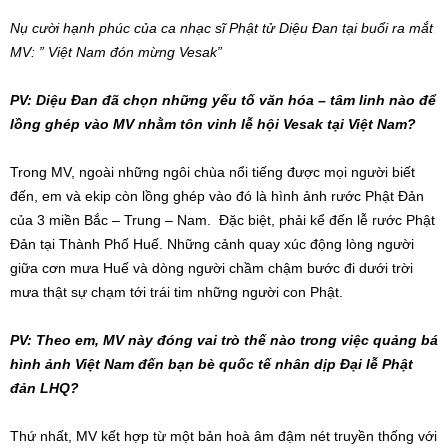
Nụ cười hạnh phúc của ca nhạc sĩ Phật tử Diệu Đan tại buổi ra mắt
MV: ” Việt Nam đón mừng Vesak”
PV: Diệu Đan đã chọn những yếu tố văn hóa – tâm linh nào để
lồng ghép vào MV nhằm tôn vinh lễ hội Vesak tại Việt Nam?
Trong MV, ngoài những ngôi chùa nổi tiếng được mọi người biết
đến, em và ekip còn lồng ghép vào đó là hình ảnh rước Phật Đản
của 3 miền Bắc – Trung – Nam. Đặc biệt, phải kể đến lễ rước Phật
Đản tại Thành Phố Huế. Những cảnh quay xúc động lòng người
giữa cơn mưa Huế và dòng người chầm chậm bước đi dưới trời
mưa thật sự chạm tới trái tim những người con Phật.
PV: Theo em, MV này đóng vai trò thế nào trong việc quảng bá
hình ảnh Việt Nam đến bạn bè quốc tế nhân dịp Đại lễ Phật
đản LHQ?
Thứ nhất, MV kết hợp từ một bản hoà âm đậm nét truyền thống với