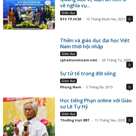
về nghĩa vụ...
Giáo dục
BTV TP.HCM
-
10 Tháng Mười Hai, 2021
0
Thiền và giáo dục đại học Việt
Nam thời hội nhập
Giáo dục
(phattuvietnam.net)
-
28 Tháng Tư, 2009
0
Sự tử tế trong đời sống
Giáo dục
Phùng Nam
-
5 Tháng Ba, 2015
0
Học tiếng Phạn online với Giáo
sư Lê Tự Hỷ
Giáo dục
Thường trực BBT
-
15 Tháng Sáu, 2020
0