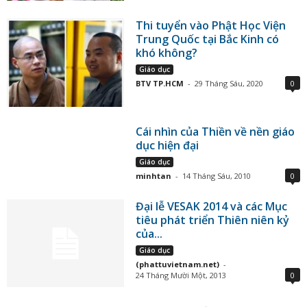
Thi tuyển vào Phật Học Viện
Trung Quốc tại Bắc Kinh có
khó không?
Giáo dục
BTV TP.HCM
-
29 Tháng Sáu, 2020
0
Cái nhìn của Thiền về nền giáo
dục hiện đại
Giáo dục
minhtan
-
14 Tháng Sáu, 2010
0
Đại lễ VESAK 2014 và các Mục
tiêu phát triển Thiên niên kỷ
của...
Giáo dục
(phattuvietnam.net)
-
24 Tháng Mười Một, 2013
0