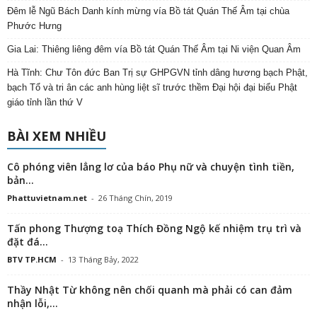
Đêm lễ Ngũ Bách Danh kính mừng vía Bồ tát Quán Thế Âm tại chùa
Phước Hưng
Gia Lai: Thiêng liêng đêm vía Bồ tát Quán Thế Âm tại Ni viện Quan Âm
Hà Tĩnh: Chư Tôn đức Ban Trị sự GHPGVN tỉnh dâng hương bạch Phật,
bạch Tổ và tri ân các anh hùng liệt sĩ trước thềm Đại hội đại biểu Phật
giáo tỉnh lần thứ V
BÀI XEM NHIỀU
Cô phóng viên lẳng lơ của báo Phụ nữ và chuyện tình tiền,
bản...
Phattuvietnam.net
-
26 Tháng Chín, 2019
Tấn phong Thượng toạ Thích Đồng Ngộ kế nhiệm trụ trì và
đặt đá...
BTV TP.HCM
-
13 Tháng Bảy, 2022
Thầy Nhật Từ không nên chối quanh mà phải có can đảm
nhận lỗi,...