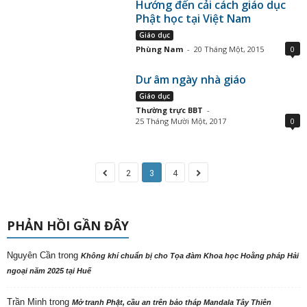
Hướng đến cải cách giáo dục
Phật học tại Việt Nam
Giáo dục
Phùng Nam
-
20 Tháng Một, 2015
0
Dư âm ngày nhà giáo
Giáo dục
Thường trực BBT
-
25 Tháng Mười Một, 2017
0
2
3
4
PHẢN HỒI GẦN ĐÂY
Nguyên Cần
trong
Không khí chuẩn bị cho Tọa đàm Khoa học Hoằng pháp Hải
ngoại năm 2025 tại Huế
Trần Minh
trong
Mở tranh Phật, cầu an trên bảo tháp Mandala Tây Thiên