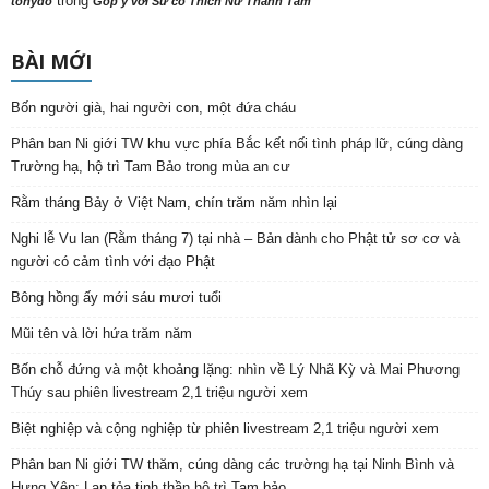
trong
tonydo
Góp ý với Sư cô Thích Nữ Thanh Tâm
BÀI MỚI
Bốn người già, hai người con, một đứa cháu
Phân ban Ni giới TW khu vực phía Bắc kết nối tình pháp lữ, cúng dàng
Trường hạ, hộ trì Tam Bảo trong mùa an cư
Rằm tháng Bảy ở Việt Nam, chín trăm năm nhìn lại
Nghi lễ Vu lan (Rằm tháng 7) tại nhà – Bản dành cho Phật tử sơ cơ và
người có cảm tình với đạo Phật
Bông hồng ấy mới sáu mươi tuổi
Mũi tên và lời hứa trăm năm
Bốn chỗ đứng và một khoảng lặng: nhìn về Lý Nhã Kỳ và Mai Phương
Thúy sau phiên livestream 2,1 triệu người xem
Biệt nghiệp và cộng nghiệp từ phiên livestream 2,1 triệu người xem
Phân ban Ni giới TW thăm, cúng dàng các trường hạ tại Ninh Bình và
Hưng Yên: Lan tỏa tinh thần hộ trì Tam bảo