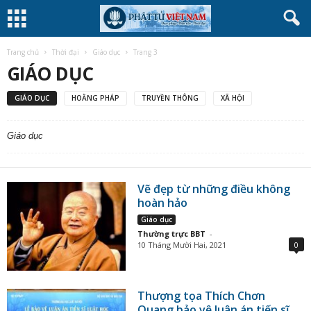
Trang chủ
Thời đại
Giáo dục
Trang 3
GIÁO DỤC
GIÁO DỤC
HOẰNG PHÁP
TRUYỀN THÔNG
XÃ HỘI
Giáo dục
Vẽ đẹp từ những điều không
hoàn hảo
Giáo dục
Thường trực BBT
-
10 Tháng Mười Hai, 2021
0
Thượng tọa Thích Chơn
Quang bảo vệ luận án tiến sĩ