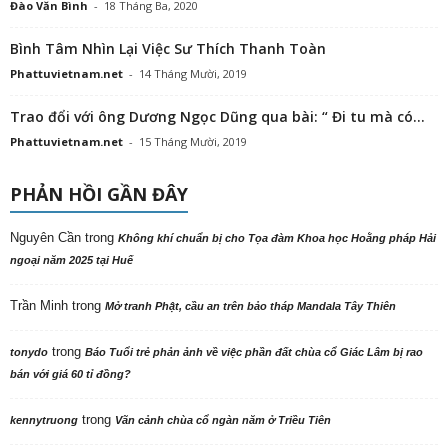
Đào Văn Bình
-
18 Tháng Ba, 2020
Bình Tâm Nhìn Lại Việc Sư Thích Thanh Toàn
Phattuvietnam.net
-
14 Tháng Mười, 2019
Trao đổi với ông Dương Ngọc Dũng qua bài: “ Đi tu mà có...
Phattuvietnam.net
-
15 Tháng Mười, 2019
PHẢN HỒI GẦN ĐÂY
Nguyên Cần
trong
Không khí chuẩn bị cho Tọa đàm Khoa học Hoằng pháp Hải
ngoại năm 2025 tại Huế
Trần Minh
trong
Mở tranh Phật, cầu an trên bảo tháp Mandala Tây Thiên
trong
tonydo
Báo Tuổi trẻ phản ảnh về việc phần đất chùa cổ Giác Lâm bị rao
bán với giá 60 tỉ đồng?
trong
kennytruong
Vãn cảnh chùa cổ ngàn năm ở Triều Tiên