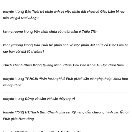
trong
tonydo
Báo Tuổi trẻ phản ảnh về việc phần đất chùa cổ Giác Lâm bị rao
bán với giá 60 tỉ đồng?
trong
kennytruong
Vãn cảnh chùa cổ ngàn năm ở Triều Tiên
trong
kennytruong
Báo Tuổi trẻ phản ảnh về việc phần đất chùa cổ Giác Lâm bị
rao bán với giá 60 tỉ đồng?
trong
Thích Thanh Châu
Quảng Ninh. Chùa Tiêu Dao Khóa Tu Học Cuối Năm
trong
tonydo
TP.HCM: “Văn hoá nghi lễ Phật giáo” cần có nghệ thuật, khoa học
và hợp thời
trong
tonydo
Đừng vô cảm với các thầy trụ trì
trong
tonydo
HT.Thích Bửu Chánh chia sẻ: Kỹ năng dẫn chương trình các lễ hội
Phật giáo Nam tông