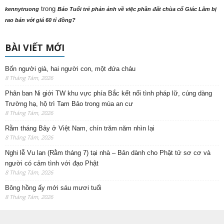
trong
kennytruong
Báo Tuổi trẻ phản ảnh về việc phần đất chùa cổ Giác Lâm bị
rao bán với giá 60 tỉ đồng?
BÀI VIẾT MỚI
Bốn người già, hai người con, một đứa cháu
8 Tháng Tám, 2026
Phân ban Ni giới TW khu vực phía Bắc kết nối tình pháp lữ, cúng dàng
Trường hạ, hộ trì Tam Bảo trong mùa an cư
8 Tháng Tám, 2026
Rằm tháng Bảy ở Việt Nam, chín trăm năm nhìn lại
8 Tháng Tám, 2026
Nghi lễ Vu lan (Rằm tháng 7) tại nhà – Bản dành cho Phật tử sơ cơ và
người có cảm tình với đạo Phật
8 Tháng Tám, 2026
Bông hồng ấy mới sáu mươi tuổi
8 Tháng Tám, 2026