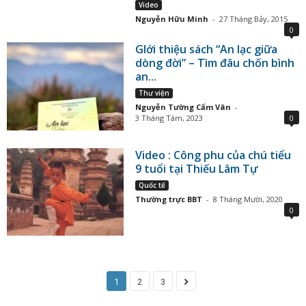
Video
Nguyễn Hữu Minh
-
27 Tháng Bảy, 2015
0
GIới thiệu sách “An lạc giữa
dòng đời” – Tìm đâu chốn bình
an...
Thư viện
Nguyễn Tường Cẩm Vân
-
3 Tháng Tám, 2023
0
Video : Công phu của chú tiểu
9 tuổi tại Thiếu Lâm Tự
Quốc tế
Thường trực BBT
-
8 Tháng Mười, 2020
0
1
2
3