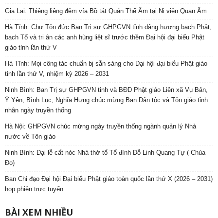
Gia Lai: Thiêng liêng đêm vía Bồ tát Quán Thế Âm tại Ni viện Quan Âm
Hà Tĩnh: Chư Tôn đức Ban Trị sự GHPGVN tỉnh dâng hương bạch Phật,
bạch Tổ và tri ân các anh hùng liệt sĩ trước thềm Đại hội đại biểu Phật
giáo tỉnh lần thứ V
Hà Tĩnh: Mọi công tác chuẩn bị sẵn sàng cho Đại hội đại biểu Phật giáo
tỉnh lần thứ V, nhiệm kỳ 2026 – 2031
Ninh Bình: Ban Trị sự GHPGVN tỉnh và BĐD Phật giáo Liên xã Vụ Bản,
Ý Yên, Bình Lục, Nghĩa Hưng chúc mừng Ban Dân tộc và Tôn giáo tỉnh
nhân ngày truyền thống
Hà Nội: GHPGVN chúc mừng ngày truyền thống ngành quản lý Nhà
nước về Tôn giáo
Ninh Bình: Đại lễ cất nóc Nhà thờ tổ Tổ đình Đỗ Linh Quang Tự ( Chùa
Đọ)
Ban Chỉ đạo Đại hội Đại biểu Phật giáo toàn quốc lần thứ X (2026 – 2031)
họp phiên trực tuyến
BÀI XEM NHIỀU