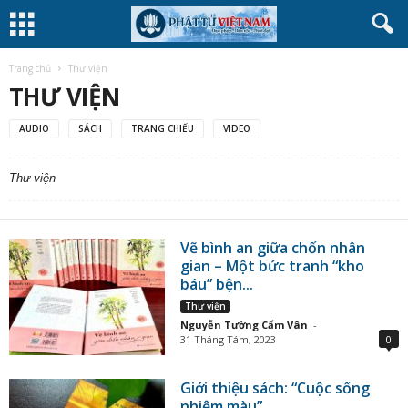
Trang chủ
Thư viện
THƯ VIỆN
AUDIO
SÁCH
TRANG CHIẾU
VIDEO
Thư viện
Vẽ bình an giữa chốn nhân
gian – Một bức tranh “kho
báu” bện...
Thư viện
Nguyễn Tường Cẩm Vân
-
31 Tháng Tám, 2023
0
Giới thiệu sách: “Cuộc sống
nhiệm màu”