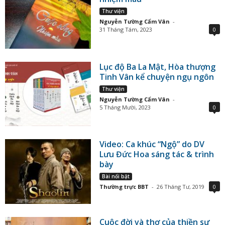
Thư viện
Nguyễn Tường Cẩm Vân
-
31 Tháng Tám, 2023
0
Lục độ Ba La Mật, Hòa thượng
Tinh Vân kể chuyện ngụ ngôn
Thư viện
Nguyễn Tường Cẩm Vân
-
5 Tháng Mười, 2023
0
Video: Ca khúc “Ngộ” do DV
Lưu Đức Hoa sáng tác & trình
bày
Bài nổi bật
Thường trực BBT
-
26 Tháng Tư, 2019
0
Cuộc đời và thơ của thiền sư