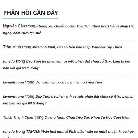
PHẢN HỒI GẦN ĐÂY
Nguyên Cần
trong
Không khí chuẩn bị cho Tọa đàm Khoa học Hoằng pháp Hải
ngoại năm 2025 tại Huế
Trần Minh
trong
Mở tranh Phật, cầu an trên bảo tháp Mandala Tây Thiên
trong
tonydo
Báo Tuổi trẻ phản ảnh về việc phần đất chùa cổ Giác Lâm bị rao
bán với giá 60 tỉ đồng?
trong
kennytruong
Vãn cảnh chùa cổ ngàn năm ở Triều Tiên
trong
kennytruong
Báo Tuổi trẻ phản ảnh về việc phần đất chùa cổ Giác Lâm bị
rao bán với giá 60 tỉ đồng?
trong
Thích Thanh Châu
Quảng Ninh. Chùa Tiêu Dao Khóa Tu Học Cuối Năm
trong
tonydo
TP.HCM: “Văn hoá nghi lễ Phật giáo” cần có nghệ thuật, khoa học