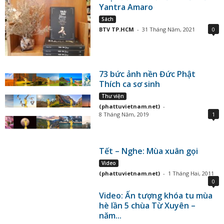
Yantra Amaro
Sách
BTV TP.HCM
-
31 Tháng Năm, 2021
0
73 bức ảnh nền Đức Phật
Thích ca sơ sinh
Thư viện
(phattuvietnam.net)
-
8 Tháng Năm, 2019
1
Tết – Nghe: Mùa xuân gọi
Video
(phattuvietnam.net)
-
1 Tháng Hai, 2011
0
Video: Ấn tượng khóa tu mùa
hè lần 5 chùa Từ Xuyên –
năm...