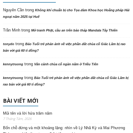
Nguyên Cần
trong
Không khí chuẩn bị cho Tọa đàm Khoa học Hoằng pháp Hải
ngoại năm 2025 tại Huế
Trần Minh
trong
Mở tranh Phật, cầu an trên bảo tháp Mandala Tây Thiên
trong
tonydo
Báo Tuổi trẻ phản ảnh về việc phần đất chùa cổ Giác Lâm bị rao
bán với giá 60 tỉ đồng?
trong
kennytruong
Vãn cảnh chùa cổ ngàn năm ở Triều Tiên
trong
kennytruong
Báo Tuổi trẻ phản ảnh về việc phần đất chùa cổ Giác Lâm bị
rao bán với giá 60 tỉ đồng?
BÀI VIẾT MỚI
Mũi tên và lời hứa trăm năm
7 Tháng Tám, 2026
Bốn chỗ đứng và một khoảng lặng: nhìn về Lý Nhã Kỳ và Mai Phương