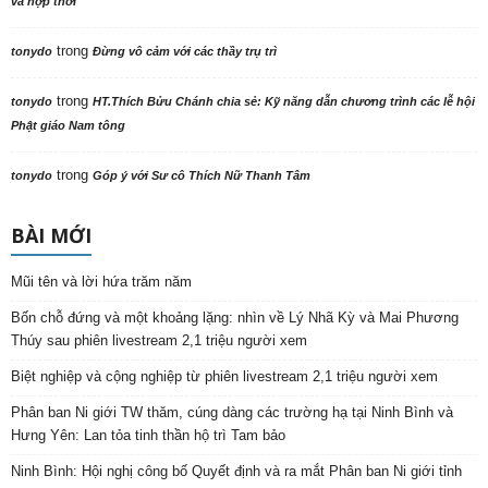
và hợp thời
trong
tonydo
Đừng vô cảm với các thầy trụ trì
trong
tonydo
HT.Thích Bửu Chánh chia sẻ: Kỹ năng dẫn chương trình các lễ hội
Phật giáo Nam tông
trong
tonydo
Góp ý với Sư cô Thích Nữ Thanh Tâm
BÀI MỚI
Mũi tên và lời hứa trăm năm
Bốn chỗ đứng và một khoảng lặng: nhìn về Lý Nhã Kỳ và Mai Phương
Thúy sau phiên livestream 2,1 triệu người xem
Biệt nghiệp và cộng nghiệp từ phiên livestream 2,1 triệu người xem
Phân ban Ni giới TW thăm, cúng dàng các trường hạ tại Ninh Bình và
Hưng Yên: Lan tỏa tinh thần hộ trì Tam bảo
Ninh Bình: Hội nghị công bố Quyết định và ra mắt Phân ban Ni giới tỉnh