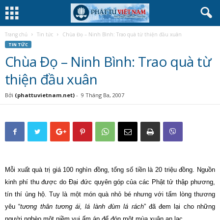
Trang chủ
Tin tức
Chùa Đọ – Ninh Bình: Trao quà từ thiện đầu xuân
TIN TỨC
Chùa Đọ – Ninh Bình: Trao quà từ
thiện đầu xuân
Bởi
(phattuvietnam.net)
-
9 Tháng Ba, 2007
Mỗi xuất quà trị giá 100 nghìn đồng, tổng số tiền là 20 triệu đồng. Nguồn
kinh phí thu được do Đại đức quyên góp của các Phật tử thập phương,
tín thí ủng hộ. Tuy là một món quà nhỏ bé nhưng với tấm lòng thương
yêu “
tương thân tương ái, lá lành đùm lá rách
” đã đem lại cho những
người nghèo một niềm vui ấm áp để đón một mùa xuân an lạc.