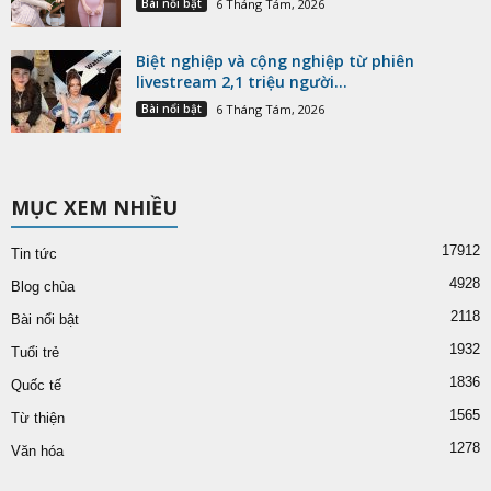
Bài nổi bật
6 Tháng Tám, 2026
Biệt nghiệp và cộng nghiệp từ phiên
livestream 2,1 triệu người...
Bài nổi bật
6 Tháng Tám, 2026
MỤC XEM NHIỀU
17912
Tin tức
4928
Blog chùa
2118
Bài nổi bật
1932
Tuổi trẻ
1836
Quốc tế
1565
Từ thiện
1278
Văn hóa