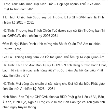
Hưng Yên: Khai mạc Trại Kiền Trắc – Họp bạn ngành Thiếu Gia đình
Phật tử tỉnh năm 2026
TT. Thích Chiếu Tuệ được suy cử Trưởng BTS GHPGVN tỉnh Hà Tĩnh
nhiệm kỳ 2026 – 2031
Hà Tĩnh: Thượng tọa Thích Chiếu Tuệ được suy cử tân Trưởng ban Trị
sự GHPGVN tỉnh, nhiệm kỳ 2026-2031
Đêm lễ Ngũ Bách Danh kính mừng vía Bồ tát Quán Thế Âm tại chùa
Phước Hưng
Gia Lai: Thiêng liêng đêm vía Bồ tát Quán Thế Âm tại Ni viện Quan Âm
Hà Tĩnh: Chư Tôn đức Ban Trị sự GHPGVN tỉnh dâng hương bạch Phật,
bạch Tổ và tri ân các anh hùng liệt sĩ trước thềm Đại hội đại biểu Phật
giáo tỉnh lần thứ V
Hà Tĩnh: Mọi công tác chuẩn bị sẵn sàng cho Đại hội đại biểu Phật giáo
tỉnh lần thứ V, nhiệm kỳ 2026 – 2031
Ninh Bình: Ban Trị sự GHPGVN tỉnh và BĐD Phật giáo Liên xã Vụ Bản,
Ý Yên, Bình Lục, Nghĩa Hưng chúc mừng Ban Dân tộc và Tôn giáo tỉnh
nhân ngày truyền thống