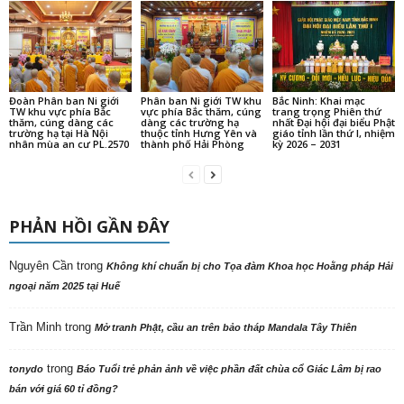
Đoàn Phân ban Ni giới
Phân ban Ni giới TW khu
Bắc Ninh: Khai mạc
TW khu vực phía Bắc
vực phía Bắc thăm, cúng
trang trọng Phiên thứ
thăm, cúng dàng các
dàng các trường hạ
nhất Đại hội đại biểu Phật
trường hạ tại Hà Nội
thuộc tỉnh Hưng Yên và
giáo tỉnh lần thứ I, nhiệm
nhân mùa an cư PL.2570
thành phố Hải Phòng
kỳ 2026 – 2031
PHẢN HỒI GẦN ĐÂY
Nguyên Cần
trong
Không khí chuẩn bị cho Tọa đàm Khoa học Hoằng pháp Hải
ngoại năm 2025 tại Huế
Trần Minh
trong
Mở tranh Phật, cầu an trên bảo tháp Mandala Tây Thiên
trong
tonydo
Báo Tuổi trẻ phản ảnh về việc phần đất chùa cổ Giác Lâm bị rao
bán với giá 60 tỉ đồng?