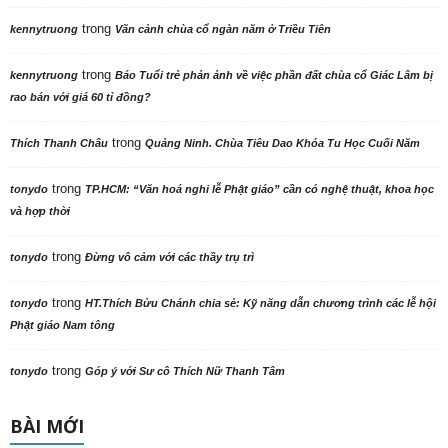
trong
kennytruong
Vãn cảnh chùa cổ ngàn năm ở Triều Tiên
trong
kennytruong
Báo Tuổi trẻ phản ảnh về việc phần đất chùa cổ Giác Lâm bị
rao bán với giá 60 tỉ đồng?
trong
Thích Thanh Châu
Quảng Ninh. Chùa Tiêu Dao Khóa Tu Học Cuối Năm
trong
tonydo
TP.HCM: “Văn hoá nghi lễ Phật giáo” cần có nghệ thuật, khoa học
và hợp thời
trong
tonydo
Đừng vô cảm với các thầy trụ trì
trong
tonydo
HT.Thích Bửu Chánh chia sẻ: Kỹ năng dẫn chương trình các lễ hội
Phật giáo Nam tông
trong
tonydo
Góp ý với Sư cô Thích Nữ Thanh Tâm
BÀI MỚI