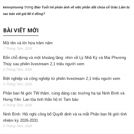
trong
kennytruong
Báo Tuổi trẻ phản ảnh về việc phần đất chùa cổ Giác Lâm bị
rao bán với giá 60 tỉ đồng?
BÀI VIẾT MỚI
Mũi tên và lời hứa trăm năm
7 Tháng Tám, 2026
Bốn chỗ đứng và một khoảng lặng: nhìn về Lý Nhã Kỳ và Mai Phương
Thúy sau phiên livestream 2,1 triệu người xem
6 Tháng Tám, 2026
Biệt nghiệp và cộng nghiệp từ phiên livestream 2,1 triệu người xem
6 Tháng Tám, 2026
Phân ban Ni giới TW thăm, cúng dàng các trường hạ tại Ninh Bình và
Hưng Yên: Lan tỏa tinh thần hộ trì Tam bảo
6 Tháng Tám, 2026
Ninh Bình: Hội nghị công bố Quyết định và ra mắt Phân ban Ni giới tỉnh
nhiệm kỳ 2026-2031
6 Tháng Tám, 2026