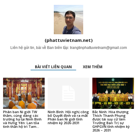
(phattuvietnam.net)
Liên hệ gửi tin, bài về Ban biên tập:
trangtinphattuvietnam@gmail.com
BÀI VIẾT LIÊN QUAN
XEM THÊM
Phân ban Ni giới TW
Ninh Bình: Hội nghị công
Bắc Ninh: Hòa thượng
thăm, cúng dàng các
bố Quyết định và ra mắt
Thích Thanh Phụng
trường hạ tại Ninh Bình
Phân ban Ni giới tỉnh
được tái suy cử làm
và Hưng Yên: Lan tỏa
nhiệm kỳ 2026-2031
Trưởng Ban Trị sự
tinh thần hộ trì Tam...
GHPGVN tỉnh nhiệm kỳ
2026 – 2031