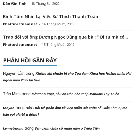
Đào Văn Bình
-
18 Tháng Ba, 2020
Bình Tâm Nhìn Lại Việc Sư Thích Thanh Toàn
Phattuvietnam.net
-
14 Tháng Mười, 2019
Trao đổi với ông Dương Ngọc Dũng qua bài: “ Đi tu mà có...
Phattuvietnam.net
-
15 Tháng Mười, 2019
PHẢN HỒI GẦN ĐÂY
Nguyên Cần
trong
Không khí chuẩn bị cho Tọa đàm Khoa học Hoằng pháp Hải
ngoại năm 2025 tại Huế
Trần Minh
trong
Mở tranh Phật, cầu an trên bảo tháp Mandala Tây Thiên
trong
tonydo
Báo Tuổi trẻ phản ảnh về việc phần đất chùa cổ Giác Lâm bị rao
bán với giá 60 tỉ đồng?
trong
kennytruong
Vãn cảnh chùa cổ ngàn năm ở Triều Tiên