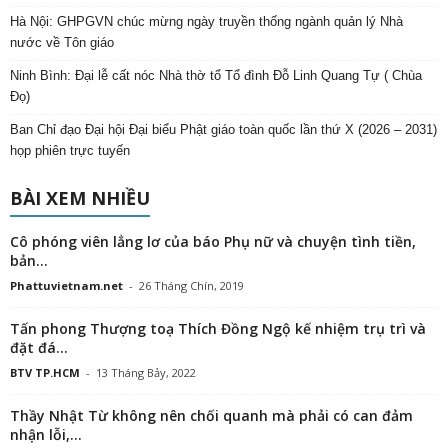
Hà Nội: GHPGVN chúc mừng ngày truyền thống ngành quản lý Nhà
nước về Tôn giáo
Ninh Bình: Đại lễ cất nóc Nhà thờ tổ Tổ đình Đỗ Linh Quang Tự ( Chùa
Đọ)
Ban Chỉ đạo Đại hội Đại biểu Phật giáo toàn quốc lần thứ X (2026 – 2031)
họp phiên trực tuyến
BÀI XEM NHIỀU
Cô phóng viên lẳng lơ của báo Phụ nữ và chuyện tình tiền,
bản...
Phattuvietnam.net
-
26 Tháng Chín, 2019
Tấn phong Thượng toạ Thích Đồng Ngộ kế nhiệm trụ trì và
đặt đá...
BTV TP.HCM
-
13 Tháng Bảy, 2022
Thầy Nhật Từ không nên chối quanh mà phải có can đảm
nhận lỗi,...