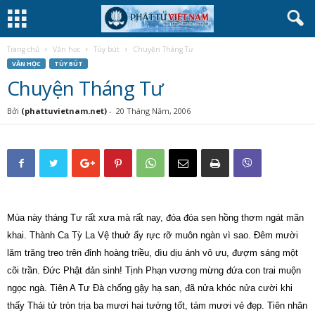
Trang chủ
Văn học
Tùy bút
Chuyện Tháng Tư
VĂN HỌC
TÙY BÚT
Chuyện Tháng Tư
Bởi
(phattuvietnam.net)
-
20 Tháng Năm, 2006
Mùa này tháng Tư rất xưa mà rất nay, đóa đóa sen hồng
thơm
ngát mãn
khai.
Thành Ca Tỳ La Vệ thuở ấy rực rỡ muôn ngàn vì sao.
Đêm mười
lăm trăng treo trên đỉnh hoàng triều, dìu dịu ánh vô ưu, đượm sáng một
cõi trần. Đức Phật đản sinh! Tịnh Phạn vương mừng đứa con trai muộn
ngọc ngà.
Tiên A Tư Đà chống gậy hạ san, đã nửa khóc nửa cười khi
thấy Thái tử tròn trịa ba mươi hai tướng tốt, tám mươi vẻ đẹp.
Tiên nhân