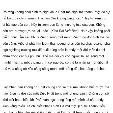
Rõ ràng không phải sinh ra Ngài đã là Phật mà Ngài trở thành Phật do sự
nỗ lực của chính mình. Thế Tôn đâu không từng nói: ‘‘Hãy tự xem con
là hải đảo của con. Hãy tự xem con là nơi nương tựa của con.
Không
nên tìm nương tựa nơi ai khác’’ (
Kinh Đại Niết Bàn
).
Như vậy không phải
diễm phúc lắm sao khi ta được sống một mình, được cô độc tĩnh tọa nơi
yên vắng.
Việc gì phải tìm kiếm tha hương, phải bôn ba chạy quàng, phải
ngả nghiêng nương tựa để cuối cùng nhìn lại thấy một đời viễn du chỉ
chìm trong cát bụi phù hư.
Thế mà đôi khi con người lại sợ sống một
mình! Thật ra, một thoáng tình cờ nào đó, có thể ta nhận ra một điều rất
thú vị là càng cô độc càng sống mạnh mẽ, càng dễ phát sáng tinh hoa.
Lạy Phật, nếu không có Phật chúng con sẽ mãi mãi không biết được thế
nào là sự ra đời của một Đức Phật trong mỗi chúng sanh. Chúng con sẽ
khổ biết bao nhiêu khi Phật vẫn ngự trong lòng mà mình lại cảm thấy
luôn vắng thiếu. Ta chỉ biết Phật Thích Ca với một lịch sử Thánh điển
hơn hai nghìn năm mà không biết gì về Đức Phật trong mỗi chúng ta thì