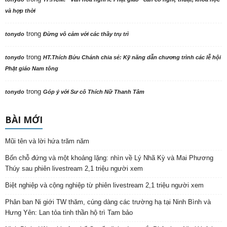
và hợp thời
trong
tonydo
Đừng vô cảm với các thầy trụ trì
trong
tonydo
HT.Thích Bửu Chánh chia sẻ: Kỹ năng dẫn chương trình các lễ hội
Phật giáo Nam tông
trong
tonydo
Góp ý với Sư cô Thích Nữ Thanh Tâm
BÀI MỚI
Mũi tên và lời hứa trăm năm
Bốn chỗ đứng và một khoảng lặng: nhìn về Lý Nhã Kỳ và Mai Phương
Thúy sau phiên livestream 2,1 triệu người xem
Biệt nghiệp và cộng nghiệp từ phiên livestream 2,1 triệu người xem
Phân ban Ni giới TW thăm, cúng dàng các trường hạ tại Ninh Bình và
Hưng Yên: Lan tỏa tinh thần hộ trì Tam bảo