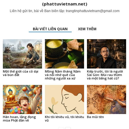
(phattuvietnam.net)
Liên hệ gửi tin, bài về Ban biên tập:
trangtinphattuvietnam@gmail.com
BÀI VIẾT LIÊN QUAN
XEM THÊM
Một thế giới của cỏ dại
Mồng Năm tháng Năm
Kiếp trước, tôi là người
và bùn đất
và nỗi nhớ quê của
Sài Gòn: Mùi rau thơm
những người xa xứ
và một tiếng hát cũ?
Hân hoan, lắng đọng
Khi tôi khiêu vũ, tôi khiêu
Ba mũi tên
mùa Phật đản về
vũ