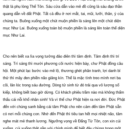
thật là phụ lòng Thế Tôn. Sáu cửa dẫn vào mê đồ cũng là sáu đạo thần
quang dẫn về đất Phật. Tất cả đều ở nơi mắt,
tai
, mũi, lưỡi, thân, ý của
chúng ta. Buông xuống một chút muộn phiền là sáng lên một chút diện
mục Như Lai. Buông xuống toàn bộ muộn phiền là sáng lên toàn thể diện
mục Như Lai.
Cho nên biết xa lìa vọng tưởng đảo điên thì tâm định.
Tâm định thì trí
sáng. Trí sáng thì mười phương cõi nước hiện bày,
chư
Phật đồng câu
hội.
Một phút lạc bước vào mê lộ, thương ghét phân tranh, lợi danh bỉ
thử thì mây đen phiền não giăng kín.
Thế là mặc tình treo mình nơi ba
cõi,
lăn
lóc trong sáu đường.
Dòng tử sinh từ đó trải qua vô lượng số
kiếp, không biết bao giờ dừng.
Có khách phiêu trầm nào mà không thấm
thấu cái nỗi khổ nhân sinh! Và vì thế
chư
Phật hiện ra nơi đời.
Đức Phật
đến với chúng sanh bằng cái tâm Phật cho nên cảm đến tâm Phật sẵn
có nơi mỗi chúng con.
Nhớ đến Phật thì tiêu tan hết mọi nhiệt não, tâm
nghe mát mẻ thanh lương. Ngưỡng vọng về Đấng Từ Tôn, con xin cúi
xuống, cúi xuống thật gần với chính mình để biết đâu chừng trong một