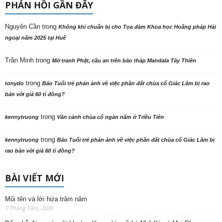
PHẢN HỒI GẦN ĐÂY
Nguyên Cần
trong
Không khí chuẩn bị cho Tọa đàm Khoa học Hoằng pháp Hải
ngoại năm 2025 tại Huế
Trần Minh
trong
Mở tranh Phật, cầu an trên bảo tháp Mandala Tây Thiên
trong
tonydo
Báo Tuổi trẻ phản ảnh về việc phần đất chùa cổ Giác Lâm bị rao
bán với giá 60 tỉ đồng?
trong
kennytruong
Vãn cảnh chùa cổ ngàn năm ở Triều Tiên
trong
kennytruong
Báo Tuổi trẻ phản ảnh về việc phần đất chùa cổ Giác Lâm bị
rao bán với giá 60 tỉ đồng?
BÀI VIẾT MỚI
Mũi tên và lời hứa trăm năm
7 Tháng Tám, 2026