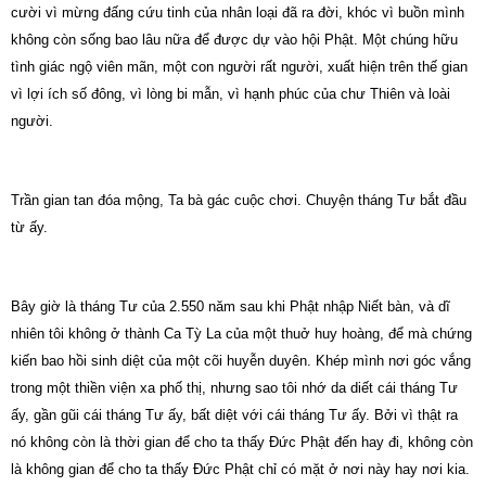
cười vì mừng đấng cứu tinh của nhân loại đã ra đời, khóc vì buồn mình
không còn sống bao lâu nữa để được dự vào hội Phật. Một chúng hữu
tình giác ngộ viên mãn, một con người rất người, xuất hiện trên thế gian
vì lợi ích số đông, vì lòng bi mẫn, vì hạnh phúc của chư Thiên và loài
người.
Trần gian tan đóa mộng, Ta bà gác cuộc chơi.
Chuyện tháng Tư bắt đầu
từ ấy.
Bây giờ là tháng Tư của 2.550 năm sau khi Phật nhập Niết bàn, và dĩ
nhiên tôi không ở thành Ca Tỳ La của một thuở huy hoàng, để mà chứng
kiến bao hồi sinh diệt của một cõi huyễn duyên. Khép mình nơi góc vắng
trong một thiền viện xa phố thị, nhưng sao tôi nhớ da diết cái tháng Tư
ấy, gần gũi cái tháng Tư ấy, bất diệt với cái tháng Tư ấy. Bởi vì thật ra
nó không còn là thời gian để cho ta thấy Đức Phật đến hay đi, không còn
là không gian để cho ta thấy Đức Phật chỉ có mặt ở nơi này hay nơi
kia
.