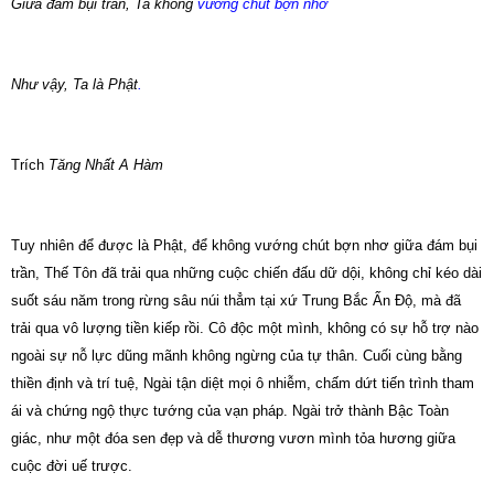
Giữa đám bụi trần, Ta không
vướng
chút bợn nhơ
Như vậy, Ta là Phật
.
Trích
Tăng Nhất A Hàm
Tuy nhiên để được là Phật, để không vướng chút bợn nhơ giữa đám bụi
trần, Thế Tôn đã trải qua những cuộc chiến đấu dữ dội, không chỉ kéo dài
suốt sáu năm trong rừng sâu núi thẳm tại xứ Trung Bắc Ấn Độ, mà đã
trải qua vô lượng tiền kiếp rồi.
Cô độc một mình, không có sự hỗ trợ nào
ngoài sự nỗ lực dũng mãnh không ngừng của tự thân.
Cuối cùng bằng
thiền định và trí tuệ, Ngài tận diệt mọi ô nhiễm, chấm dứt tiến trình tham
ái và chứng ngộ thực tướng của vạn pháp.
Ngài trở thành Bậc Toàn
giác, như một đóa sen đẹp và dễ thương vươn mình tỏa hương giữa
cuộc đời uế trược.