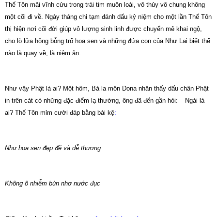
Thế Tôn mãi vĩnh cửu trong trái
tim
muôn loài, vô thủy vô chung không
một cõi đi về. Ngày tháng chỉ tạm đánh dấu kỷ niệm cho một lần Thế Tôn
thị hiện nơi cõi đời giúp vô lượng sinh linh được chuyển mê khai ngộ,
cho lò lửa hồng bỗng trổ hoa sen và những đứa con của Như Lai biết thế
nào là quay về, là niệm ân.
Như vậy Phật là ai?
Một hôm, Bà la môn Dona nhân thấy dấu chân Phật
in trên cát có những đặc điểm lạ thường, ông đã đến gần hỏi: – Ngài là
ai? Thế Tôn mỉm cười đáp bằng bài kệ
:
Như hoa sen đẹp đẽ và dễ thương
Không ô nhiễm bùn nhơ nước đục