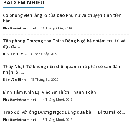
BÀI XEM NHIỀU
Cô phóng viên lẳng lơ của báo Phụ nữ và chuyện tình tiền,
bản...
Phattuvietnam.net
-
26 Tháng Chín, 2019
Tấn phong Thượng toạ Thích Đồng Ngộ kế nhiệm trụ trì và
đặt đá...
BTV TP.HCM
-
13 Tháng Bảy, 2022
Thầy Nhật Từ không nên chối quanh mà phải có can đảm
nhận lỗi,...
Đào Văn Bình
-
18 Tháng Ba, 2020
Bình Tâm Nhìn Lại Việc Sư Thích Thanh Toàn
Phattuvietnam.net
-
14 Tháng Mười, 2019
Trao đổi với ông Dương Ngọc Dũng qua bài: “ Đi tu mà có...
Phattuvietnam.net
-
15 Tháng Mười, 2019