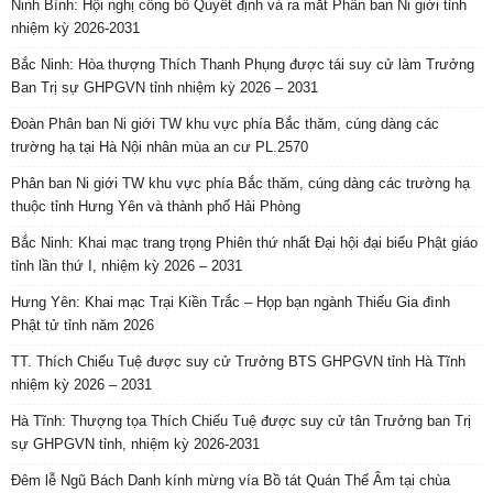
Ninh Bình: Hội nghị công bố Quyết định và ra mắt Phân ban Ni giới tỉnh
nhiệm kỳ 2026-2031
Bắc Ninh: Hòa thượng Thích Thanh Phụng được tái suy cử làm Trưởng
Ban Trị sự GHPGVN tỉnh nhiệm kỳ 2026 – 2031
Đoàn Phân ban Ni giới TW khu vực phía Bắc thăm, cúng dàng các
trường hạ tại Hà Nội nhân mùa an cư PL.2570
Phân ban Ni giới TW khu vực phía Bắc thăm, cúng dàng các trường hạ
thuộc tỉnh Hưng Yên và thành phố Hải Phòng
Bắc Ninh: Khai mạc trang trọng Phiên thứ nhất Đại hội đại biểu Phật giáo
tỉnh lần thứ I, nhiệm kỳ 2026 – 2031
Hưng Yên: Khai mạc Trại Kiền Trắc – Họp bạn ngành Thiếu Gia đình
Phật tử tỉnh năm 2026
TT. Thích Chiếu Tuệ được suy cử Trưởng BTS GHPGVN tỉnh Hà Tĩnh
nhiệm kỳ 2026 – 2031
Hà Tĩnh: Thượng tọa Thích Chiếu Tuệ được suy cử tân Trưởng ban Trị
sự GHPGVN tỉnh, nhiệm kỳ 2026-2031
Đêm lễ Ngũ Bách Danh kính mừng vía Bồ tát Quán Thế Âm tại chùa