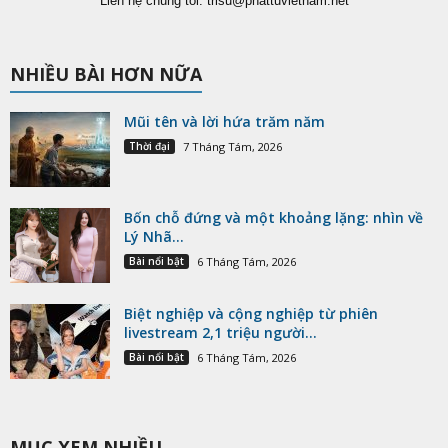
Liên hệ chúng tôi:
trisu@phattuvietnam.net
NHIỀU BÀI HƠN NỮA
Mũi tên và lời hứa trăm năm
Thời đại
7 Tháng Tám, 2026
Bốn chỗ đứng và một khoảng lặng: nhìn về
Lý Nhã...
Bài nổi bật
6 Tháng Tám, 2026
Biệt nghiệp và cộng nghiệp từ phiên
livestream 2,1 triệu người...
Bài nổi bật
6 Tháng Tám, 2026
MỤC XEM NHIỀU