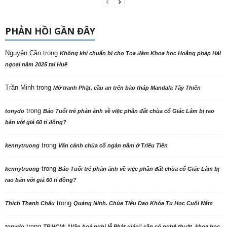
PHẢN HỒI GẦN ĐÂY
Nguyên Cần
trong
Không khí chuẩn bị cho Tọa đàm Khoa học Hoằng pháp Hải
ngoại năm 2025 tại Huế
Trần Minh
trong
Mở tranh Phật, cầu an trên bảo tháp Mandala Tây Thiên
trong
tonydo
Báo Tuổi trẻ phản ảnh về việc phần đất chùa cổ Giác Lâm bị rao
bán với giá 60 tỉ đồng?
trong
kennytruong
Vãn cảnh chùa cổ ngàn năm ở Triều Tiên
trong
kennytruong
Báo Tuổi trẻ phản ảnh về việc phần đất chùa cổ Giác Lâm bị
rao bán với giá 60 tỉ đồng?
trong
Thích Thanh Châu
Quảng Ninh. Chùa Tiêu Dao Khóa Tu Học Cuối Năm
trong
tonydo
TP.HCM: “Văn hoá nghi lễ Phật giáo” cần có nghệ thuật, khoa học