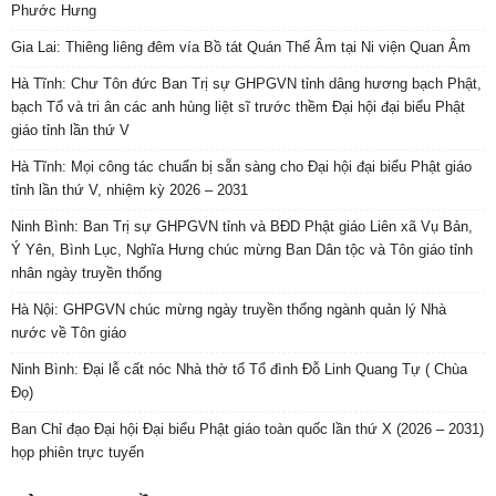
Phước Hưng
Gia Lai: Thiêng liêng đêm vía Bồ tát Quán Thế Âm tại Ni viện Quan Âm
Hà Tĩnh: Chư Tôn đức Ban Trị sự GHPGVN tỉnh dâng hương bạch Phật,
bạch Tổ và tri ân các anh hùng liệt sĩ trước thềm Đại hội đại biểu Phật
giáo tỉnh lần thứ V
Hà Tĩnh: Mọi công tác chuẩn bị sẵn sàng cho Đại hội đại biểu Phật giáo
tỉnh lần thứ V, nhiệm kỳ 2026 – 2031
Ninh Bình: Ban Trị sự GHPGVN tỉnh và BĐD Phật giáo Liên xã Vụ Bản,
Ý Yên, Bình Lục, Nghĩa Hưng chúc mừng Ban Dân tộc và Tôn giáo tỉnh
nhân ngày truyền thống
Hà Nội: GHPGVN chúc mừng ngày truyền thống ngành quản lý Nhà
nước về Tôn giáo
Ninh Bình: Đại lễ cất nóc Nhà thờ tổ Tổ đình Đỗ Linh Quang Tự ( Chùa
Đọ)
Ban Chỉ đạo Đại hội Đại biểu Phật giáo toàn quốc lần thứ X (2026 – 2031)
họp phiên trực tuyến