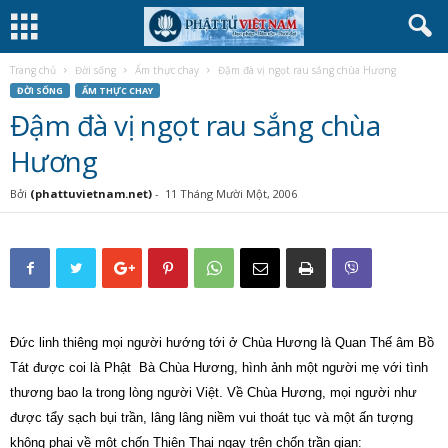
Trang chủ
Đời sống
Ẩm thực chay
Đậm đà vị ngọt rau sắng chùa Hương
ĐỜI SỐNG
ẨM THỰC CHAY
Đậm đà vị ngọt rau sắng chùa
Hương
Bởi
(phattuvietnam.net)
-
11 Tháng Mười Một, 2006
Đức linh thiêng mọi người hướng tới ở Chùa Hương là Quan Thế âm Bồ
Tát được coi là Phật Bà Chùa Hương, hình ảnh một người mẹ với tình
thương bao la trong lòng người Việt. Về Chùa Hương, mọi người như
được tẩy sạch bụi trần, lâng lâng niềm vui thoát tục và một ấn tượng
không phai về một chốn Thiên Thai ngay trên chốn trần gian: