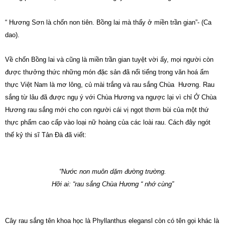
“ Hương Sơn là chốn non tiên. Bồng lai mà thấy ở miền trần gian”- (Ca
dao).
Về chốn Bồng lai và cũng là miền trần gian tuyệt vời ấy, mọi người còn
được thưởng thức những món đặc sản đã nổi tiếng trong văn hoá ẩm
thực Việt Nam là mơ lông, củ mài trắng và rau sắng Chùa Hương. Rau
sắng từ lâu đã được ngụ ý với Chùa Hương va ngược lại vì chỉ Ở Chùa
Hương rau sắng mới cho con người cái vị ngọt thơm bùi của một thứ
thực phẩm cao cấp vào loại nữ hoàng của các loài rau. Cách đây ngót
thế kỷ thi sĩ Tản Đà đã viết:
“Nước non muôn dặm đường trường.
Hỡi ai: “rau sắng Chùa Hương “ nhớ cùng”
Cây rau sắng tên khoa học là Phyllanthus elegansl còn có tên gọi khác là