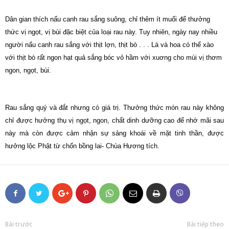
Dân gian thích nấu canh rau sắng suông, chỉ thêm ít muối để thưởng
thức vị ngọt, vị bùi đặc biệt của loại rau này. Tuy nhiên, ngày nay nhiều
người nấu canh rau sắng với thịt lợn, thịt bò . . . Lá và hoa có thể xào
với thịt bò rất ngon hạt quả sắng bóc vỏ hầm với xuơng cho mùi vị thơm
ngon, ngọt, bùi.
Rau sắng quý và đắt nhưng có giá trị. Thưởng thức món rau này không
chỉ được hưởng thụ vị ngọt, ngon, chất dinh dưỡng cao để nhớ mãi sau
này mà còn được cảm nhận sự sảng khoái về mặt tinh thần, được
hưởng lộc Phật từ chốn bồng lai- Chùa Hương tích.
Bài trước
Bài tiếp theo