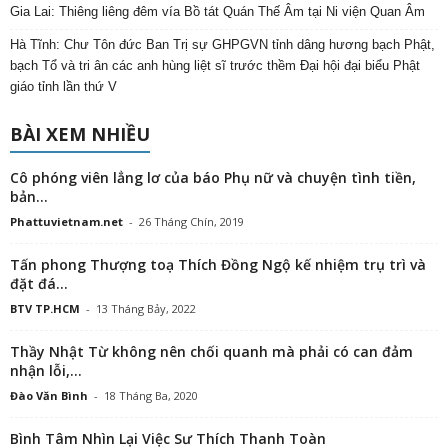
Gia Lai: Thiêng liêng đêm vía Bồ tát Quán Thế Âm tại Ni viện Quan Âm
Hà Tĩnh: Chư Tôn đức Ban Trị sự GHPGVN tỉnh dâng hương bạch Phật,
bạch Tổ và tri ân các anh hùng liệt sĩ trước thềm Đại hội đại biểu Phật
giáo tỉnh lần thứ V
BÀI XEM NHIỀU
Cô phóng viên lẳng lơ của báo Phụ nữ và chuyện tình tiền,
bản...
Phattuvietnam.net
-
26 Tháng Chín, 2019
Tấn phong Thượng toạ Thích Đồng Ngộ kế nhiệm trụ trì và
đặt đá...
BTV TP.HCM
-
13 Tháng Bảy, 2022
Thầy Nhật Từ không nên chối quanh mà phải có can đảm
nhận lỗi,...
Đào Văn Bình
-
18 Tháng Ba, 2020
Bình Tâm Nhìn Lại Việc Sư Thích Thanh Toàn