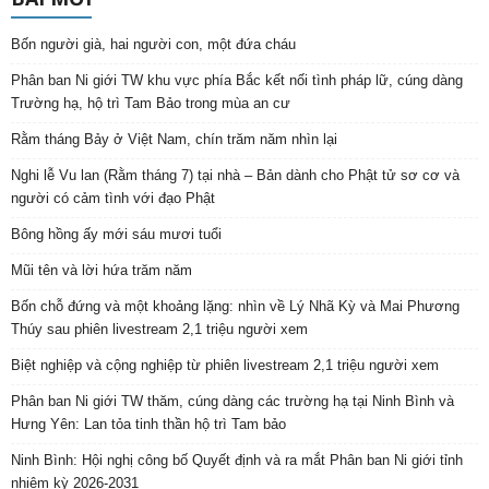
Bốn người già, hai người con, một đứa cháu
Phân ban Ni giới TW khu vực phía Bắc kết nối tình pháp lữ, cúng dàng
Trường hạ, hộ trì Tam Bảo trong mùa an cư
Rằm tháng Bảy ở Việt Nam, chín trăm năm nhìn lại
Nghi lễ Vu lan (Rằm tháng 7) tại nhà – Bản dành cho Phật tử sơ cơ và
người có cảm tình với đạo Phật
Bông hồng ấy mới sáu mươi tuổi
Mũi tên và lời hứa trăm năm
Bốn chỗ đứng và một khoảng lặng: nhìn về Lý Nhã Kỳ và Mai Phương
Thúy sau phiên livestream 2,1 triệu người xem
Biệt nghiệp và cộng nghiệp từ phiên livestream 2,1 triệu người xem
Phân ban Ni giới TW thăm, cúng dàng các trường hạ tại Ninh Bình và
Hưng Yên: Lan tỏa tinh thần hộ trì Tam bảo
Ninh Bình: Hội nghị công bố Quyết định và ra mắt Phân ban Ni giới tỉnh
nhiệm kỳ 2026-2031