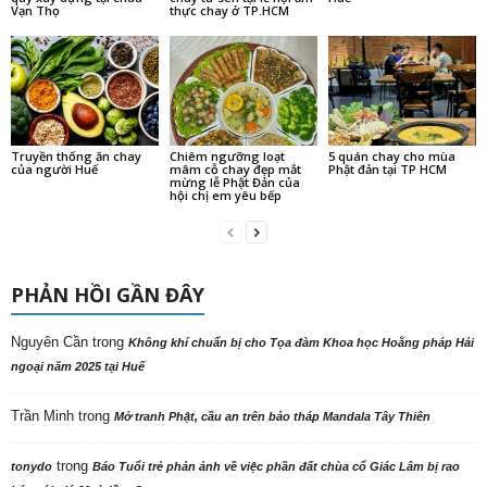
Vạn Thọ
thực chay ở TP.HCM
Truyền thống ăn chay
Chiêm ngưỡng loạt
5 quán chay cho mùa
của người Huế
mâm cỗ chay đẹp mắt
Phật đản tại TP HCM
mừng lễ Phật Đản của
hội chị em yêu bếp
PHẢN HỒI GẦN ĐÂY
Nguyên Cần
trong
Không khí chuẩn bị cho Tọa đàm Khoa học Hoằng pháp Hải
ngoại năm 2025 tại Huế
Trần Minh
trong
Mở tranh Phật, cầu an trên bảo tháp Mandala Tây Thiên
trong
tonydo
Báo Tuổi trẻ phản ảnh về việc phần đất chùa cổ Giác Lâm bị rao