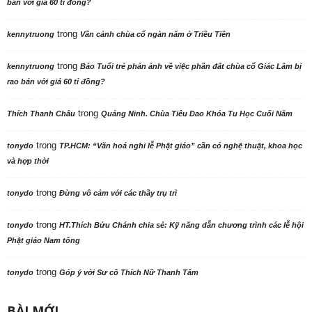
bán với giá 60 tỉ đồng?
trong
kennytruong
Vãn cảnh chùa cổ ngàn năm ở Triều Tiên
trong
kennytruong
Báo Tuổi trẻ phản ảnh về việc phần đất chùa cổ Giác Lâm bị
rao bán với giá 60 tỉ đồng?
trong
Thích Thanh Châu
Quảng Ninh. Chùa Tiêu Dao Khóa Tu Học Cuối Năm
trong
tonydo
TP.HCM: “Văn hoá nghi lễ Phật giáo” cần có nghệ thuật, khoa học
và hợp thời
trong
tonydo
Đừng vô cảm với các thầy trụ trì
trong
tonydo
HT.Thích Bửu Chánh chia sẻ: Kỹ năng dẫn chương trình các lễ hội
Phật giáo Nam tông
trong
tonydo
Góp ý với Sư cô Thích Nữ Thanh Tâm
BÀI MỚI