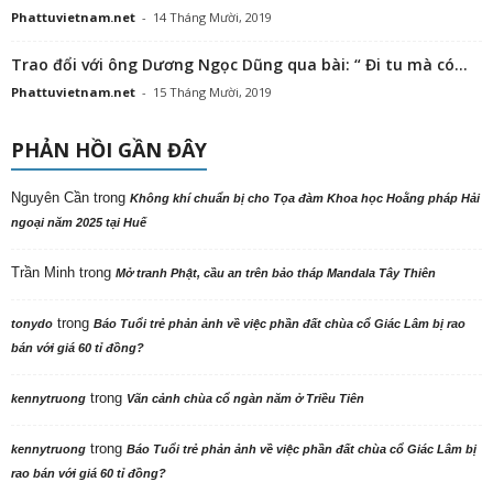
Phattuvietnam.net
-
14 Tháng Mười, 2019
Trao đổi với ông Dương Ngọc Dũng qua bài: “ Đi tu mà có...
Phattuvietnam.net
-
15 Tháng Mười, 2019
PHẢN HỒI GẦN ĐÂY
Nguyên Cần
trong
Không khí chuẩn bị cho Tọa đàm Khoa học Hoằng pháp Hải
ngoại năm 2025 tại Huế
Trần Minh
trong
Mở tranh Phật, cầu an trên bảo tháp Mandala Tây Thiên
trong
tonydo
Báo Tuổi trẻ phản ảnh về việc phần đất chùa cổ Giác Lâm bị rao
bán với giá 60 tỉ đồng?
trong
kennytruong
Vãn cảnh chùa cổ ngàn năm ở Triều Tiên
trong
kennytruong
Báo Tuổi trẻ phản ảnh về việc phần đất chùa cổ Giác Lâm bị
rao bán với giá 60 tỉ đồng?