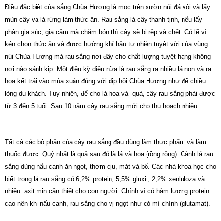
Điều đặc biệt của sắng Chùa Hương là mọc trên sườn núi đá vôi và lấy
mùn cây và lá rừng làm thức ăn. Rau sắng là cây thanh tịnh, nếu lấy
phân gia súc, gia cầm mà chăm bón thì cây sẽ bị rệp và chết. Có lẽ vì
kén chọn thức ăn và được hưởng khí hậu tự nhiên tuyệt vời của vùng
núi Chùa Hương mà rau sắng nơi đây cho chất lượng tuyệt hạng không
nơi nào sánh kịp. Một điều kỳ diệu nữa là rau sắng ra nhiều lá non và ra
hoa kết trái vào mùa xuân đúng với dịp hội Chùa Hương như để chiều
lòng du khách. Tuy nhiên, để cho lá hoa và quả, cây rau sắng phải được
từ 3 đến 5 tuổi. Sau 10 năm cây rau sắng mới cho thu hoạch nhiều.
Tất cả các bộ phận của cây rau sắng đầu dùng làm thực phẩm và làm
thuốc được. Quý nhất là quả sau đó là lá và hoa (rồng rồng). Cành lá rau
sắng dùng nấu canh ăn ngọt, thơm dịu, mát và bổ. Các nhà khoa học cho
biết trong lá rau sắng có 6,2% protein, 5,5% gluxit, 2,2% xenluloza và
nhiều axit min cần thiết cho con người. Chính vì có hàm lượng protein
cao nên khi nấu canh, rau sắng cho vị ngọt như có mì chính (glutamat).