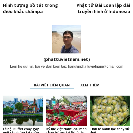
Hình tượng bồ tát trong
Phật tử Đài Loan lập đài
điêu khắc chămpa
truyền hình ở Indonesia
(phattuvietnam.net)
Liên hệ gửi tin, bài về Ban biên tập:
trangtinphattuvietnam@gmail.com
BÀI VIẾT LIÊN QUAN
XEM THÊM
Lễ hội Buffet chay gây
Kỷ lục Việt Nam: 200 món
Tinh tế bánh lọc chay xứ
quỹ xây dựng tại chùa
chay từ sen tại lễ hội ẩm
Huế