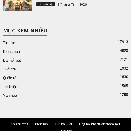
Bài nổi bật
8 Tháng Tám, 2026
MỤC XEM NHIỀU
17913
Tin tức
4928
Blog chùa
2121
Bài nổi bật
1932
Tuổi trẻ
1836
Quốc tế
1565
Từ thiện
1280
Văn hóa
Chủ trương
Biên tập
Gửi bài viết
Ủng hộ Phattuvietnam.net
Liên kết