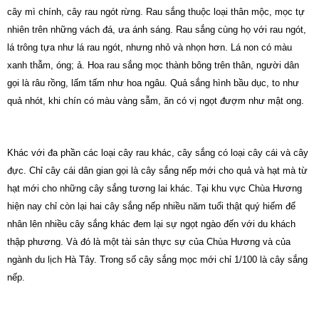
cây mì chính, cây rau ngót rừng. Rau sắng thuộc loại thân mộc, mọc tự
nhiên trên những vách đá, ưa ánh sáng. Rau sắng cùng họ với rau ngót,
lá trông tựa như lá rau ngót, nhưng nhỏ và nhọn hơn. Lá non có màu
xanh thẫm, óng; ả. Hoa rau sắng mọc thành bông trên thân, người dân
gọi là râu rồng, lấm tấm như hoa ngâu. Quả sắng hình bầu dục, to như
quả nhót, khi chín có màu vàng sẫm, ăn có vị ngọt đượm như mật ong.
Khác với đa phần các loại cây rau khác, cây sắng có loại cây cái và cây
đực. Chỉ cây cái dân gian gọi là cây sắng nếp mới cho quả và hạt mà từ
hạt mới cho những cây sắng tương lai khác. Tại khu vực Chùa Hương
hiện nay chỉ còn lại hai cây sắng nếp nhiều năm tuổi thật quý hiếm để
nhân lên nhiều cây sắng khác đem lại sự ngọt ngào đến với du khách
thập phương. Và đó là một tài sản thực sự của Chùa Hương và của
ngành du lịch Hà Tây. Trong số cây sắng mọc mới chỉ 1/100 là cây sắng
nếp.