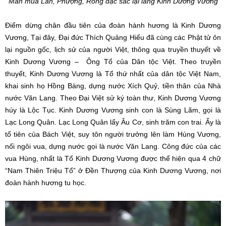
Màn múa Lân, Phượng, Rồng đặc sắc lại lăng Kinh Dương Vương
Điểm dừng chân đầu tiên của đoàn hành hương là Kinh Dương
Vương, Tại đây, Đại đức Thích Quảng Hiếu đã cùng các Phật tử ôn
lại nguồn gốc, lịch sử của người Việt, thông qua truyền thuyết về
Kinh Dương Vương – Ông Tổ của Dân tộc Việt. Theo truyền
thuyết, Kinh Dương Vương là Tổ thứ nhất của dân tộc Việt Nam,
khai sinh họ Hồng Bàng, dựng nước Xích Quỷ, tiền thân của Nhà
nước Văn Lang. Theo Đại Việt sử ký toàn thư, Kinh Dương Vương
húy là Lộc Tục. Kinh Dương Vương sinh con là Sùng Lãm, gọi là
Lạc Long Quân. Lạc Long Quân lấy Âu Cơ, sinh trăm con trai. Ấy là
tổ tiên của Bách Việt, suy tôn người trưởng lên làm Hùng Vương,
nối ngôi vua, dựng nước gọi là nước Văn Lang. Công đức của các
vua Hùng, nhất là Tổ Kinh Dương Vương được thể hiện qua 4 chữ
“Nam Thiên Triệu Tổ” ở Đền Thượng của Kinh Dương Vương, nơi
đoàn hành hương tu học.