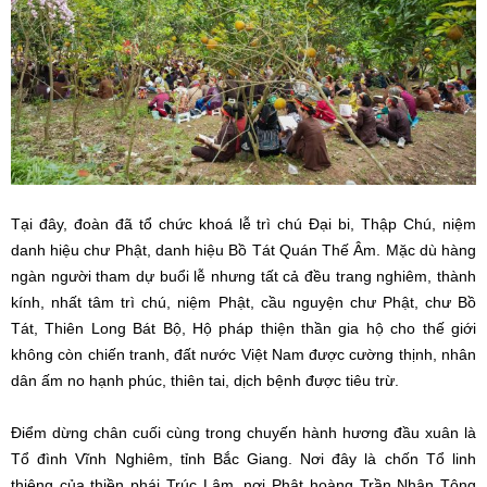
Tại đây, đoàn đã tổ chức khoá lễ trì chú Đại bi, Thập Chú, niệm
danh hiệu chư Phật, danh hiệu Bồ Tát Quán Thế Âm. Mặc dù hàng
ngàn người tham dự buổi lễ nhưng tất cả đều trang nghiêm, thành
kính, nhất tâm trì chú, niệm Phật, cầu nguyện chư Phật, chư Bồ
Tát, Thiên Long Bát Bộ, Hộ pháp thiện thần gia hộ cho thế giới
không còn chiến tranh, đất nước Việt Nam được cường thịnh, nhân
dân ấm no hạnh phúc, thiên tai, dịch bệnh được tiêu trừ.
Điểm dừng chân cuối cùng trong chuyến hành hương đầu xuân là
Tổ đình Vĩnh Nghiêm, tỉnh Bắc Giang. Nơi đây là chốn Tổ linh
thiêng của thiền phái Trúc Lâm, nơi Phật hoàng Trần Nhân Tông