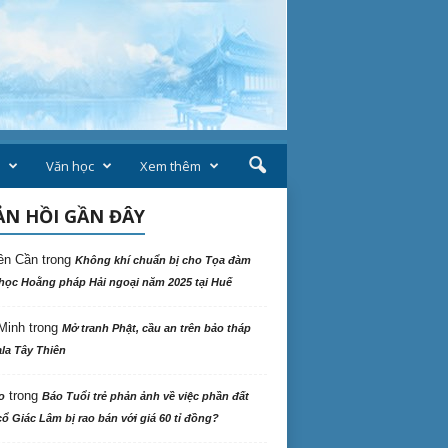
Văn học
Xem thêm
N HỒI GẦN ĐÂY
ên Cần
trong
Không khí chuẩn bị cho Tọa đàm
học Hoằng pháp Hải ngoại năm 2025 tại Huế
Minh
trong
Mở tranh Phật, cầu an trên bảo tháp
la Tây Thiên
trong
o
Báo Tuổi trẻ phản ảnh về việc phần đất
ổ Giác Lâm bị rao bán với giá 60 tỉ đồng?