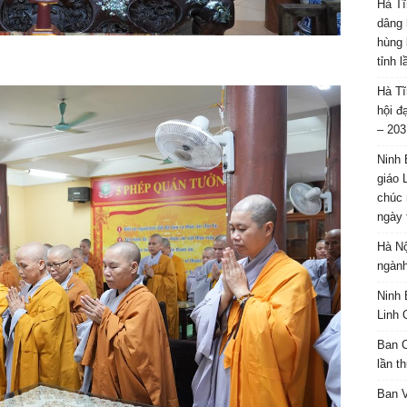
Hà Tĩ
dâng 
hùng 
tỉnh 
Hà Tĩ
hội đ
– 203
Ninh 
giáo 
chúc 
ngày 
Hà Nộ
ngành
Ninh 
Linh 
Ban C
lần t
Ban 