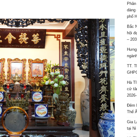
Phân 
dàng 
phố H
Bắc N
hội đ
– 203
Hưng 
ngành
TT. T
GHPGV
Hà Tĩ
cử tâ
2026-
Đêm l
Thế 
Gia L
tại N