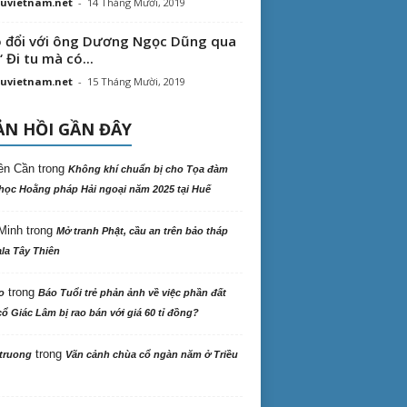
uvietnam.net
-
14 Tháng Mười, 2019
 đổi với ông Dương Ngọc Dũng qua
“ Đi tu mà có...
uvietnam.net
-
15 Tháng Mười, 2019
N HỒI GẦN ĐÂY
ên Cần
trong
Không khí chuẩn bị cho Tọa đàm
học Hoằng pháp Hải ngoại năm 2025 tại Huế
Minh
trong
Mở tranh Phật, cầu an trên bảo tháp
la Tây Thiên
trong
o
Báo Tuổi trẻ phản ảnh về việc phần đất
ổ Giác Lâm bị rao bán với giá 60 tỉ đồng?
trong
truong
Vãn cảnh chùa cổ ngàn năm ở Triều