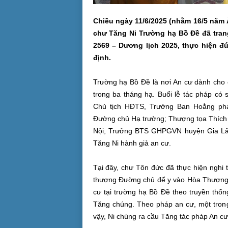
Chiều ngày 11/6/2025 (nhằm 16/5 năm Ấ
chư Tăng Ni Trường hạ Bồ Đề đã trang
2569 – Dương lịch 2025, thực hiện đ
định.
Trường hạ Bồ Đề là nơi An cư dành cho
trong ba tháng hạ. Buổi lễ tác pháp c
Chủ tịch HĐTS, Trưởng Ban Hoằng ph
Đường chủ Hạ trường; Thượng tọa Thíc
Nội, Trưởng BTS GHPGVN huyện Gia Lâm
Tăng Ni hành giả an cư.
Tại đây, chư Tôn đức đã thực hiện nghi 
thượng Đường chủ để y vào Hòa Thượng đ
cư tại trường hạ Bồ Đề theo truyền thố
Tăng chúng. Theo pháp an cư, một trong
vậy, Ni chúng ra cầu Tăng tác pháp An cư