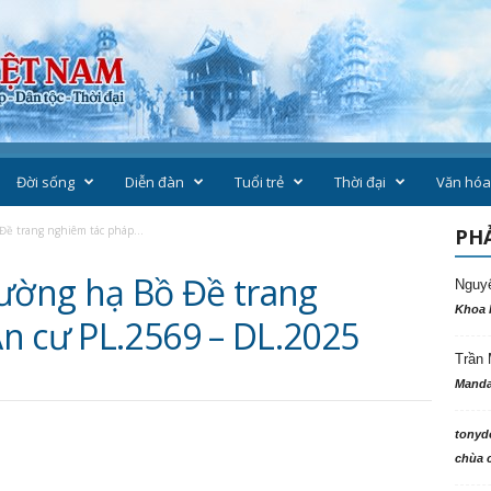
Đời sống
Diễn đàn
Tuổi trẻ
Thời đại
Văn hóa
Đề trang nghiêm tác pháp...
PHẢ
rường hạ Bồ Đề trang
Nguy
Khoa 
n cư PL.2569 – DL.2025
Trần 
Manda
tonyd
chùa c