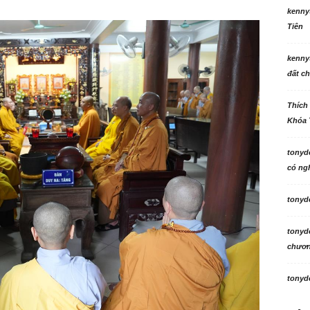
kenny
Tiên
kenny
đất ch
Thích
Khóa 
tonyd
có ngh
tonyd
tonyd
chương
tonyd