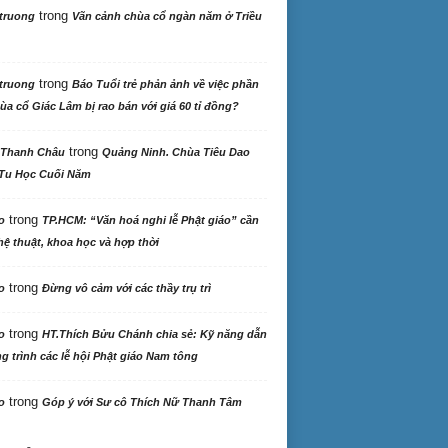
trong
truong
Vãn cảnh chùa cổ ngàn năm ở Triều
trong
truong
Báo Tuổi trẻ phản ảnh về việc phần
ùa cổ Giác Lâm bị rao bán với giá 60 tỉ đồng?
trong
 Thanh Châu
Quảng Ninh. Chùa Tiêu Dao
Tu Học Cuối Năm
trong
o
TP.HCM: “Văn hoá nghi lễ Phật giáo” cần
ệ thuật, khoa học và hợp thời
trong
o
Đừng vô cảm với các thầy trụ trì
trong
o
HT.Thích Bửu Chánh chia sẻ: Kỹ năng dẫn
 trình các lễ hội Phật giáo Nam tông
trong
o
Góp ý với Sư cô Thích Nữ Thanh Tâm