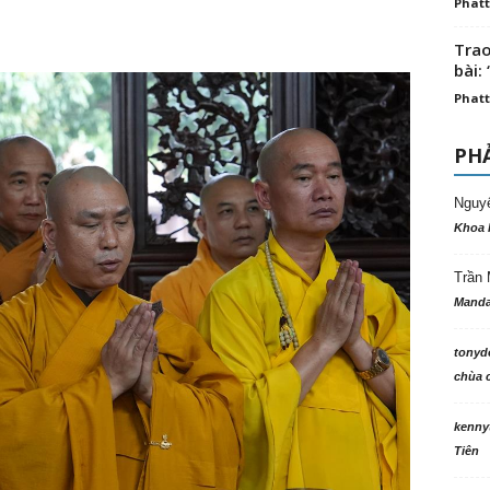
Phatt
Trao
bài: 
Phatt
PHẢ
Nguy
Khoa 
Trần 
Manda
tonyd
chùa c
kenny
Tiên