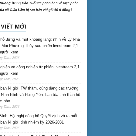
trong
truong
Báo Tuổi trẻ phản ảnh về việc phần
ùa cổ Giác Lâm bị rao bán với giá 60 tỉ đồng?
 VIẾT MỚI
hỗ đứng và một khoảng lặng: nhìn về Lý Nhã
 Mai Phương Thúy sau phiên livestream 2,1
 người xem
ng Tám, 2026
nghiệp và cộng nghiệp từ phiên livestream 2,1
 người xem
ng Tám, 2026
ban Ni giới TW thăm, cúng dàng các trường
i Ninh Bình và Hưng Yên: Lan tỏa tinh thần hộ
am bảo
ng Tám, 2026
Bình: Hội nghị công bố Quyết định và ra mắt
ban Ni giới tỉnh nhiệm kỳ 2026-2031
ng Tám, 2026