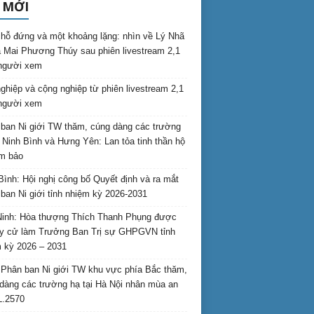
 MỚI
hỗ đứng và một khoảng lặng: nhìn về Lý Nhã
 Mai Phương Thúy sau phiên livestream 2,1
 người xem
nghiệp và cộng nghiệp từ phiên livestream 2,1
 người xem
ban Ni giới TW thăm, cúng dàng các trường
i Ninh Bình và Hưng Yên: Lan tỏa tinh thần hộ
am bảo
Bình: Hội nghị công bố Quyết định và ra mắt
ban Ni giới tỉnh nhiệm kỳ 2026-2031
inh: Hòa thượng Thích Thanh Phụng được
uy cử làm Trưởng Ban Trị sự GHPGVN tỉnh
 kỳ 2026 – 2031
Phân ban Ni giới TW khu vực phía Bắc thăm,
dàng các trường hạ tại Hà Nội nhân mùa an
L.2570