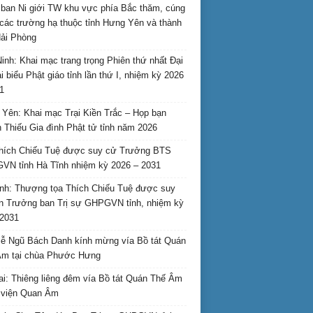
ban Ni giới TW khu vực phía Bắc thăm, cúng
các trường hạ thuộc tỉnh Hưng Yên và thành
ải Phòng
inh: Khai mạc trang trọng Phiên thứ nhất Đại
ại biểu Phật giáo tỉnh lần thứ I, nhiệm kỳ 2026
1
Yên: Khai mạc Trại Kiền Trắc – Họp bạn
 Thiếu Gia đình Phật tử tỉnh năm 2026
hích Chiếu Tuệ được suy cử Trưởng BTS
N tỉnh Hà Tĩnh nhiệm kỳ 2026 – 2031
nh: Thượng tọa Thích Chiếu Tuệ được suy
n Trưởng ban Trị sự GHPGVN tỉnh, nhiệm kỳ
2031
ễ Ngũ Bách Danh kính mừng vía Bồ tát Quán
Âm tại chùa Phước Hưng
ai: Thiêng liêng đêm vía Bồ tát Quán Thế Âm
i viện Quan Âm