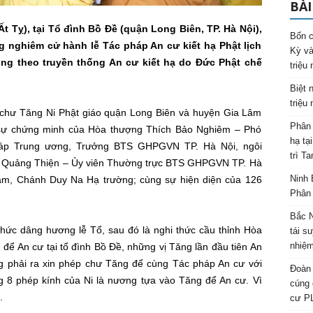
BÀI
t Tỵ), tại Tổ đình Bồ Đề (quận Long Biên, TP. Hà Nội),
Bốn c
 nghiêm cử hành lễ Tác pháp An cư kiết hạ Phật lịch
Kỳ và
úng theo truyền thống An cư kiết hạ do Đức Phật chế
triệu
Biệt 
triệu
 chư Tăng Ni Phật giáo quận Long Biên và huyện Gia Lâm
Phân 
ó sự chứng minh của Hòa thượng Thích Bảo Nghiêm – Phó
hạ tạ
áp Trung ương, Trưởng BTS GHPGVN TP. Hà Nội, ngôi
trì T
h Quảng Thiện – Ủy viên Thường trực BTS GHPGVN TP. Hà
Ninh 
, Chánh Duy Na Hạ trường; cùng sự hiện diện của 126
Phân 
Bắc N
thức dâng hương lễ Tổ, sau đó là nghi thức cầu thỉnh Hòa
tái s
nhiệm
ể An cư tại tổ đình Bồ Đề, những vị Tăng lần đầu tiên An
ng phải ra xin phép chư Tăng để cùng Tác pháp An cư với
Đoàn 
 8 phép kính của Ni là nương tựa vào Tăng để An cư. Vì
cúng 
.
cư P