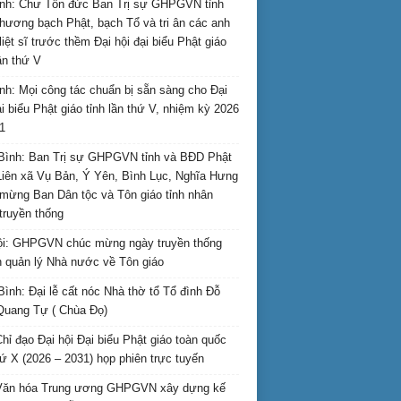
nh: Chư Tôn đức Ban Trị sự GHPGVN tỉnh
hương bạch Phật, bạch Tổ và tri ân các anh
liệt sĩ trước thềm Đại hội đại biểu Phật giáo
lần thứ V
nh: Mọi công tác chuẩn bị sẵn sàng cho Đại
ại biểu Phật giáo tỉnh lần thứ V, nhiệm kỳ 2026
1
Bình: Ban Trị sự GHPGVN tỉnh và BĐD Phật
Liên xã Vụ Bản, Ý Yên, Bình Lục, Nghĩa Hưng
mừng Ban Dân tộc và Tôn giáo tỉnh nhân
truyền thống
i: GHPGVN chúc mừng ngày truyền thống
 quản lý Nhà nước về Tôn giáo
Bình: Đại lễ cất nóc Nhà thờ tổ Tổ đình Đỗ
Quang Tự ( Chùa Đọ)
hỉ đạo Đại hội Đại biểu Phật giáo toàn quốc
hứ X (2026 – 2031) họp phiên trực tuyến
Văn hóa Trung ương GHPGVN xây dựng kế