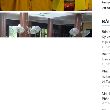
kenny
đất ch
BÀI
Bốn c
Kỳ và
triệu
6 Thá
Biệt 
triệu
6 Thá
Phân 
hạ tạ
trì T
6 Thá
Ninh 
Phân 
6 Thá