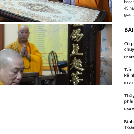
hoạch
45 nă
giáo 
BÀI
Cô p
chuy
Phatt
Tấn 
kế n
BTV 
Thầy
phải
Đào V
Bình
Toà