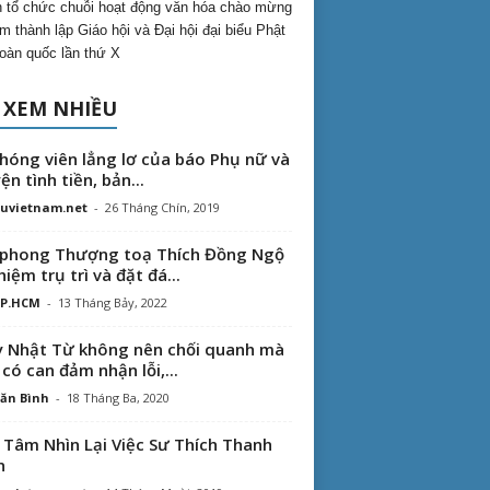
 tổ chức chuỗi hoạt động văn hóa chào mừng
m thành lập Giáo hội và Đại hội đại biểu Phật
toàn quốc lần thứ X
 XEM NHIỀU
hóng viên lẳng lơ của báo Phụ nữ và
ện tình tiền, bản...
uvietnam.net
-
26 Tháng Chín, 2019
phong Thượng toạ Thích Đồng Ngộ
hiệm trụ trì và đặt đá...
TP.HCM
-
13 Tháng Bảy, 2022
 Nhật Từ không nên chối quanh mà
 có can đảm nhận lỗi,...
ăn Bình
-
18 Tháng Ba, 2020
 Tâm Nhìn Lại Việc Sư Thích Thanh
n