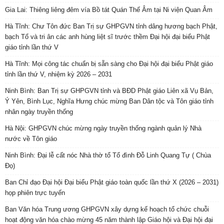
Gia Lai: Thiêng liêng đêm vía Bồ tát Quán Thế Âm tại Ni viện Quan Âm
Hà Tĩnh: Chư Tôn đức Ban Trị sự GHPGVN tỉnh dâng hương bạch Phật,
bạch Tổ và tri ân các anh hùng liệt sĩ trước thềm Đại hội đại biểu Phật
giáo tỉnh lần thứ V
Hà Tĩnh: Mọi công tác chuẩn bị sẵn sàng cho Đại hội đại biểu Phật giáo
tỉnh lần thứ V, nhiệm kỳ 2026 – 2031
Ninh Bình: Ban Trị sự GHPGVN tỉnh và BĐD Phật giáo Liên xã Vụ Bản,
Ý Yên, Bình Lục, Nghĩa Hưng chúc mừng Ban Dân tộc và Tôn giáo tỉnh
nhân ngày truyền thống
Hà Nội: GHPGVN chúc mừng ngày truyền thống ngành quản lý Nhà
nước về Tôn giáo
Ninh Bình: Đại lễ cất nóc Nhà thờ tổ Tổ đình Đỗ Linh Quang Tự ( Chùa
Đọ)
Ban Chỉ đạo Đại hội Đại biểu Phật giáo toàn quốc lần thứ X (2026 – 2031)
họp phiên trực tuyến
Ban Văn hóa Trung ương GHPGVN xây dựng kế hoạch tổ chức chuỗi
hoạt động văn hóa chào mừng 45 năm thành lập Giáo hội và Đại hội đại