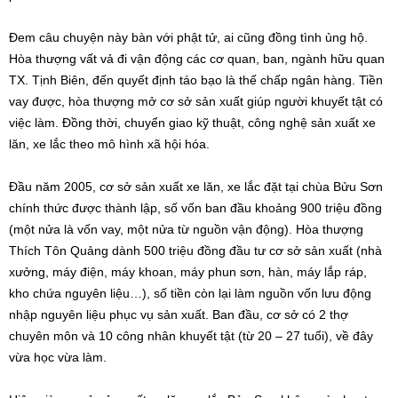
Đem câu chuyện này bàn với phật tử, ai cũng đồng tình ủng hộ.
Hòa thượng vất vả đi vận động các cơ quan, ban, ngành hữu quan
TX. Tịnh Biên, đến quyết định táo bạo là thế chấp ngân hàng. Tiền
vay được, hòa thượng mở cơ sở sản xuất giúp người khuyết tật có
việc làm. Đồng thời, chuyển giao kỹ thuật, công nghệ sản xuất xe
lăn, xe lắc theo mô hình xã hội hóa.
Đầu năm 2005, cơ sở sản xuất xe lăn, xe lắc đặt tại chùa Bửu Sơn
chính thức được thành lập, số vốn ban đầu khoảng 900 triệu đồng
(một nửa là vốn vay, một nửa từ nguồn vận động). Hòa thượng
Thích Tôn Quảng dành 500 triệu đồng đầu tư cơ sở sản xuất (nhà
xưởng, máy điện, máy khoan, máy phun sơn, hàn, máy lắp ráp,
kho chứa nguyên liệu…), số tiền còn lại làm nguồn vốn lưu động
nhập nguyên liệu phục vụ sản xuất. Ban đầu, cơ sở có 2 thợ
chuyên môn và 10 công nhân khuyết tật (từ 20 – 27 tuổi), về đây
vừa học vừa làm.