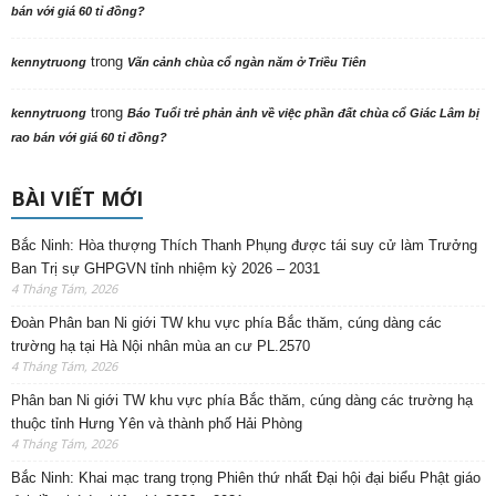
bán với giá 60 tỉ đồng?
trong
kennytruong
Vãn cảnh chùa cổ ngàn năm ở Triều Tiên
trong
kennytruong
Báo Tuổi trẻ phản ảnh về việc phần đất chùa cổ Giác Lâm bị
rao bán với giá 60 tỉ đồng?
BÀI VIẾT MỚI
Bắc Ninh: Hòa thượng Thích Thanh Phụng được tái suy cử làm Trưởng
Ban Trị sự GHPGVN tỉnh nhiệm kỳ 2026 – 2031
4 Tháng Tám, 2026
Đoàn Phân ban Ni giới TW khu vực phía Bắc thăm, cúng dàng các
trường hạ tại Hà Nội nhân mùa an cư PL.2570
4 Tháng Tám, 2026
Phân ban Ni giới TW khu vực phía Bắc thăm, cúng dàng các trường hạ
thuộc tỉnh Hưng Yên và thành phố Hải Phòng
4 Tháng Tám, 2026
Bắc Ninh: Khai mạc trang trọng Phiên thứ nhất Đại hội đại biểu Phật giáo