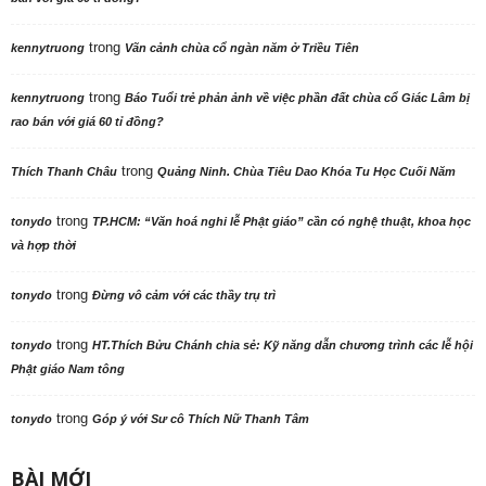
trong
kennytruong
Vãn cảnh chùa cổ ngàn năm ở Triều Tiên
trong
kennytruong
Báo Tuổi trẻ phản ảnh về việc phần đất chùa cổ Giác Lâm bị
rao bán với giá 60 tỉ đồng?
trong
Thích Thanh Châu
Quảng Ninh. Chùa Tiêu Dao Khóa Tu Học Cuối Năm
trong
tonydo
TP.HCM: “Văn hoá nghi lễ Phật giáo” cần có nghệ thuật, khoa học
và hợp thời
trong
tonydo
Đừng vô cảm với các thầy trụ trì
trong
tonydo
HT.Thích Bửu Chánh chia sẻ: Kỹ năng dẫn chương trình các lễ hội
Phật giáo Nam tông
trong
tonydo
Góp ý với Sư cô Thích Nữ Thanh Tâm
BÀI MỚI