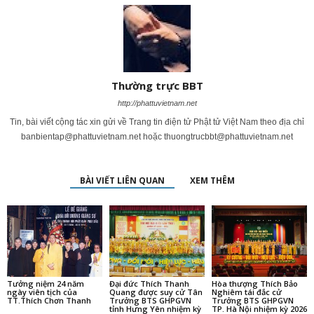
Thường trực BBT
http://phattuvietnam.net
Tin, bài viết cộng tác xin gửi về Trang tin điện tử Phật tử Việt Nam theo địa chỉ
banbientap@phattuvietnam.net
hoặc
thuongtrucbbt@phattuvietnam.net
BÀI VIẾT LIÊN QUAN
XEM THÊM
Tưởng niệm 24 năm
Đại đức Thích Thanh
Hòa thượng Thích Bảo
ngày viên tịch của
Quang được suy cử Tân
Nghiêm tái đắc cử
TT.Thích Chơn Thanh
Trưởng BTS GHPGVN
Trưởng BTS GHPGVN
tỉnh Hưng Yên nhiệm kỳ
TP. Hà Nội nhiệm kỳ 2026