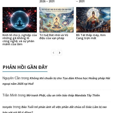
2026 – 2031
– 2031
Kinh tế chú ý, nghiệp của
Trí tuệ Bát nhã và Vũ
Bồ Tát thấp mày, Kim
những gã khổng lồ
điệu của vạn pháp
Cang trợn mắt
công nghệ, và sự phân
mảnh của tâm
PHẢN HỒI GẦN ĐÂY
Nguyên Cần
trong
Không khí chuẩn bị cho Tọa đàm Khoa học Hoằng pháp Hải
ngoại năm 2025 tại Huế
Trần Minh
trong
Mở tranh Phật, cầu an trên bảo tháp Mandala Tây Thiên
trong
tonydo
Báo Tuổi trẻ phản ảnh về việc phần đất chùa cổ Giác Lâm bị rao
bán với giá 60 tỉ đồng?