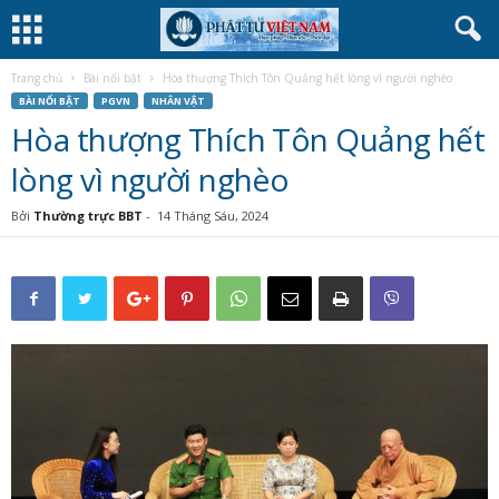
Trang chủ
Bài nổi bật
Hòa thượng Thích Tôn Quảng hết lòng vì người nghèo
BÀI NỔI BẬT
PGVN
NHÂN VẬT
Hòa thượng Thích Tôn Quảng hết
lòng vì người nghèo
Bởi
Thường trực BBT
-
14 Tháng Sáu, 2024