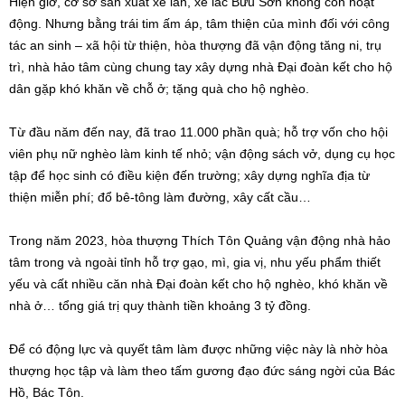
Hiện giờ, cơ sở sản xuất xe lăn, xe lắc Bửu Sơn không còn hoạt
động. Nhưng bằng trái tim ấm áp, tâm thiện của mình đối với công
tác an sinh – xã hội từ thiện, hòa thượng đã vận động tăng ni, trụ
trì, nhà hảo tâm cùng chung tay xây dựng nhà Đại đoàn kết cho hộ
dân gặp khó khăn về chỗ ở; tặng quà cho hộ nghèo.
Từ đầu năm đến nay, đã trao 11.000 phần quà; hỗ trợ vốn cho hội
viên phụ nữ nghèo làm kinh tế nhỏ; vận động sách vở, dụng cụ học
tập để học sinh có điều kiện đến trường; xây dựng nghĩa địa từ
thiện miễn phí; đổ bê-tông làm đường, xây cất cầu…
Trong năm 2023, hòa thượng Thích Tôn Quảng vận động nhà hảo
tâm trong và ngoài tỉnh hỗ trợ gạo, mì, gia vị, nhu yếu phẩm thiết
yếu và cất nhiều căn nhà Đại đoàn kết cho hộ nghèo, khó khăn về
nhà ở… tổng giá trị quy thành tiền khoảng 3 tỷ đồng.
Để có động lực và quyết tâm làm được những việc này là nhờ hòa
thượng học tập và làm theo tấm gương đạo đức sáng ngời của Bác
Hồ, Bác Tôn.