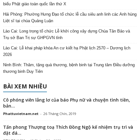
biểu Phật giáo toàn quốc lần thứ X
Hải Phòng: Phường Hưng Đạo tổ chức lễ cầu siêu anh linh các Anh hùng
Liệt sĩ tại chùa Quảng Luận
Lào Cai: Long trọng tổ chức Lễ khởi công xây dựng Chùa Tân Bảo và
Trụ sở Ban Trị sự GHPGVN tỉnh
Lào Cai: Lễ khai pháp khóa An cư kiết hạ Phật lịch 2570 – Dương lịch
2026
Ninh Bình: Thăm, tặng quà thương, bệnh binh tại Trung tâm Điều dưỡng
thương binh Duy Tiên
BÀI XEM NHIỀU
Cô phóng viên lẳng lơ của báo Phụ nữ và chuyện tình tiền,
bản...
Phattuvietnam.net
-
26 Tháng Chín, 2019
Tấn phong Thượng toạ Thích Đồng Ngộ kế nhiệm trụ trì và
đặt đá...