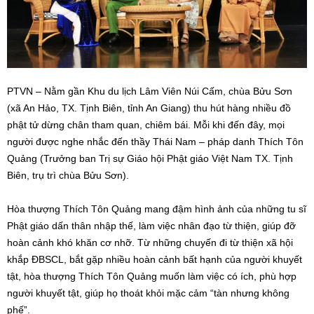
PTVN – Nằm gần Khu du lịch Lâm Viên Núi Cấm, chùa Bửu Sơn
(xã An Hảo, TX. Tịnh Biên, tỉnh An Giang) thu hút hàng nhiều đồ
phật tử dừng chân tham quan, chiêm bái. Mỗi khi đến đây, mọi
người được nghe nhắc đến thầy Thái Nam – pháp danh Thích Tôn
Quảng (Trưởng ban Trị sự Giáo hội Phật giáo Việt Nam TX. Tịnh
Biên, trụ trì chùa Bửu Sơn).
Hòa thượng Thích Tôn Quảng mang đậm hình ảnh của những tu sĩ
Phật giáo dấn thân nhập thế, làm việc nhân đạo từ thiện, giúp đỡ
hoàn cảnh khó khăn cơ nhỡ. Từ những chuyến đi từ thiện xã hội
khắp ĐBSCL, bắt gặp nhiều hoàn cảnh bất hạnh của người khuyết
tật, hòa thượng Thích Tôn Quảng muốn làm việc có ích, phù hợp
người khuyết tật, giúp họ thoát khỏi mặc cảm “tàn nhưng không
phế”.