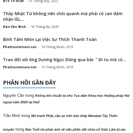
BTV TP.HCM
-
13 Tháng Bảy, 2022
Thầy Nhật Từ không nên chối quanh mà phải có can đảm
nhận lỗi,...
Đào Văn Bình
-
18 Tháng Ba, 2020
Bình Tâm Nhìn Lại Việc Sư Thích Thanh Toàn
Phattuvietnam.net
-
14 Tháng Mười, 2019
Trao đổi với ông Dương Ngọc Dũng qua bài: “ Đi tu mà có...
Phattuvietnam.net
-
15 Tháng Mười, 2019
PHẢN HỒI GẦN ĐÂY
Nguyên Cần
trong
Không khí chuẩn bị cho Tọa đàm Khoa học Hoằng pháp Hải
ngoại năm 2025 tại Huế
Trần Minh
trong
Mở tranh Phật, cầu an trên bảo tháp Mandala Tây Thiên
trong
tonydo
Báo Tuổi trẻ phản ảnh về việc phần đất chùa cổ Giác Lâm bị rao