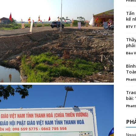
Phatt
Tấn 
kế n
BTV 
Thầy
phải
Đào V
Bình
Toà
Phatt
Trao
bài: 
Phatt
PHẢ
Nguy