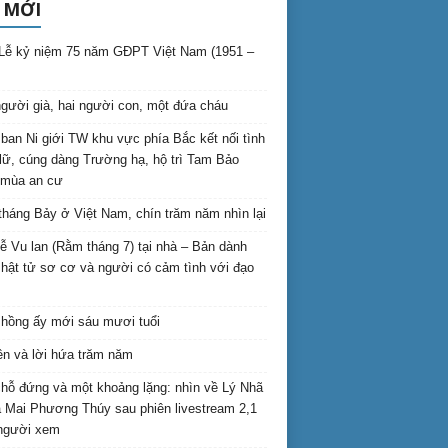
 MỚI
Lễ kỷ niệm 75 năm GĐPT Việt Nam (1951 –
gười già, hai người con, một đứa cháu
ban Ni giới TW khu vực phía Bắc kết nối tình
lữ, cúng dàng Trường hạ, hộ trì Tam Bảo
 mùa an cư
háng Bảy ở Việt Nam, chín trăm năm nhìn lại
lễ Vu lan (Rằm tháng 7) tại nhà – Bản dành
hật tử sơ cơ và người có cảm tình với đạo
hồng ấy mới sáu mươi tuổi
ên và lời hứa trăm năm
hỗ đứng và một khoảng lặng: nhìn về Lý Nhã
 Mai Phương Thúy sau phiên livestream 2,1
 người xem