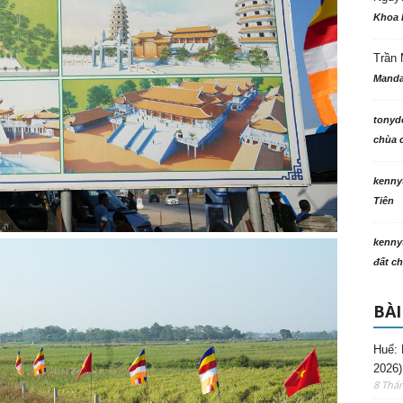
Khoa 
Trần 
Manda
tonyd
chùa c
kenny
Tiên
kenny
đất ch
BÀI
Huế: 
2026)
8 Thá