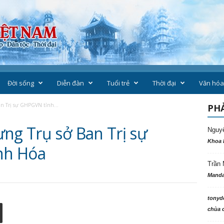
Đời sống
Diễn đàn
Tuổi trẻ
Thời đại
Văn hóa
an Trị sự GHPGVN tỉnh...
PHẢ
ng Trụ sở Ban Trị sự
Nguy
Khoa 
nh Hóa
Trần 
Manda
tonyd
chùa c