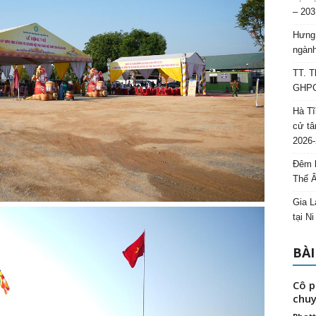
– 203
Hưng 
ngành
TT. T
GHPGV
Hà Tĩ
cử tâ
2026-
Đêm l
Thế 
Gia L
tại N
BÀI
Cô p
chuy