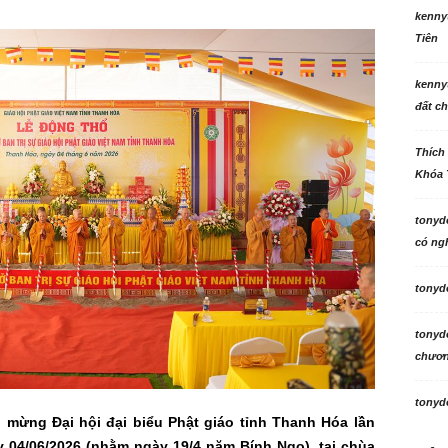
kenny
Tiên
kenny
đất ch
Thích
Khóa 
tonyd
có ngh
tonyd
tonyd
chương
tonyd
mừng Đại hội đại biểu Phật giáo tỉnh Thanh Hóa lần
y 04/06/2026 (nhằm ngày 19/4 năm Bính Ngọ), tại chùa