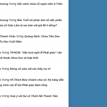
trong
truong
Vãn cảnh chùa cổ ngàn năm ở Triều
trong
truong
Báo Tuổi trẻ phản ảnh về việc phần
ùa cổ Giác Lâm bị rao bán với giá 60 tỉ đồng?
trong
 Thanh Châu
Quảng Ninh. Chùa Tiêu Dao
Tu Học Cuối Năm
trong
o
TP.HCM: “Văn hoá nghi lễ Phật giáo” cần
ệ thuật, khoa học và hợp thời
trong
o
Đừng vô cảm với các thầy trụ trì
trong
o
HT.Thích Bửu Chánh chia sẻ: Kỹ năng dẫn
 trình các lễ hội Phật giáo Nam tông
trong
o
Góp ý với Sư cô Thích Nữ Thanh Tâm