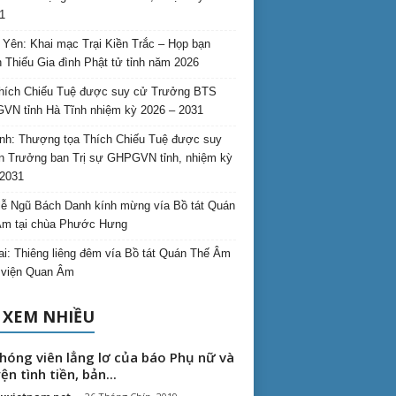
1
Yên: Khai mạc Trại Kiền Trắc – Họp bạn
 Thiếu Gia đình Phật tử tỉnh năm 2026
hích Chiếu Tuệ được suy cử Trưởng BTS
N tỉnh Hà Tĩnh nhiệm kỳ 2026 – 2031
nh: Thượng tọa Thích Chiếu Tuệ được suy
n Trưởng ban Trị sự GHPGVN tỉnh, nhiệm kỳ
2031
ễ Ngũ Bách Danh kính mừng vía Bồ tát Quán
Âm tại chùa Phước Hưng
ai: Thiêng liêng đêm vía Bồ tát Quán Thế Âm
i viện Quan Âm
 XEM NHIỀU
hóng viên lẳng lơ của báo Phụ nữ và
ện tình tiền, bản...