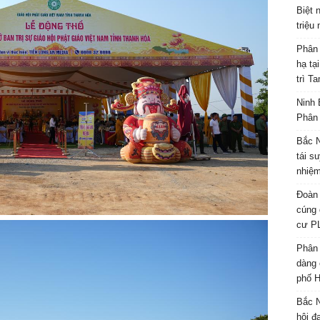
Biệt 
triệu
Phân 
hạ tạ
trì T
Ninh 
Phân 
Bắc N
tái s
nhiệm
Đoàn 
cúng 
cư P
Phân 
dàng 
phố H
Bắc N
hội đ