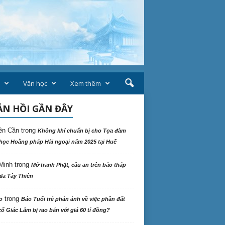
Văn học
Xem thêm
N HỒI GẦN ĐÂY
ên Cần
trong
Không khí chuẩn bị cho Tọa đàm
học Hoằng pháp Hải ngoại năm 2025 tại Huế
Minh
trong
Mở tranh Phật, cầu an trên bảo tháp
la Tây Thiên
trong
o
Báo Tuổi trẻ phản ảnh về việc phần đất
ổ Giác Lâm bị rao bán với giá 60 tỉ đồng?