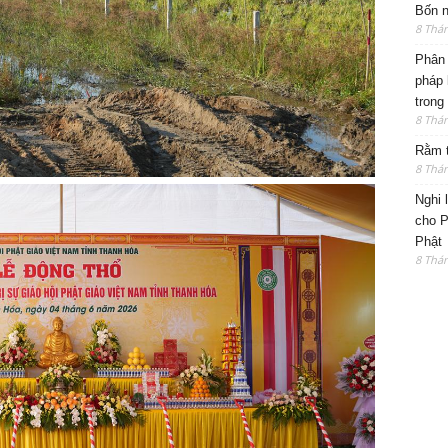
Bốn n
8 Thá
Phân 
pháp 
trong
8 Thá
Rằm t
8 Thá
Nghi 
cho P
Phật
8 Thá