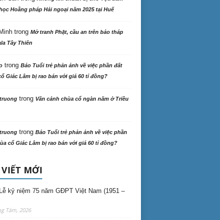
học Hoằng pháp Hải ngoại năm 2025 tại Huế
Minh
trong
Mở tranh Phật, cầu an trên bảo tháp
la Tây Thiên
trong
o
Báo Tuổi trẻ phản ảnh về việc phần đất
ổ Giác Lâm bị rao bán với giá 60 tỉ đồng?
trong
truong
Vãn cảnh chùa cổ ngàn năm ở Triều
trong
truong
Báo Tuổi trẻ phản ảnh về việc phần
ùa cổ Giác Lâm bị rao bán với giá 60 tỉ đồng?
 VIẾT MỚI
Lễ kỷ niệm 75 năm GĐPT Việt Nam (1951 –
ng Tám, 2026