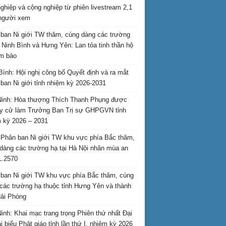
nghiệp và cộng nghiệp từ phiên livestream 2,1
 người xem
ban Ni giới TW thăm, cúng dàng các trường
i Ninh Bình và Hưng Yên: Lan tỏa tinh thần hộ
am bảo
Bình: Hội nghị công bố Quyết định và ra mắt
ban Ni giới tỉnh nhiệm kỳ 2026-2031
inh: Hòa thượng Thích Thanh Phụng được
uy cử làm Trưởng Ban Trị sự GHPGVN tỉnh
 kỳ 2026 – 2031
Phân ban Ni giới TW khu vực phía Bắc thăm,
dàng các trường hạ tại Hà Nội nhân mùa an
L.2570
ban Ni giới TW khu vực phía Bắc thăm, cúng
các trường hạ thuộc tỉnh Hưng Yên và thành
ải Phòng
inh: Khai mạc trang trọng Phiên thứ nhất Đại
ại biểu Phật giáo tỉnh lần thứ I, nhiệm kỳ 2026