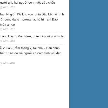
gười già, hai người con, một đứa cháu
ng Tám, 2026
ban Ni giới TW khu vực phía Bắc kết nối tình
lữ, cúng dàng Trường hạ, hộ trì Tam Bảo
 mùa an cư
ng Tám, 2026
háng Bảy ở Việt Nam, chín trăm năm nhìn lại
ng Tám, 2026
lễ Vu lan (Rằm tháng 7) tại nhà – Bản dành
hật tử sơ cơ và người có cảm tình với đạo
ng Tám, 2026