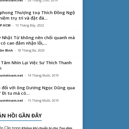
uvietnam.net
-
26 Tháng Chín, 2019
phong Thượng toạ Thích Đồng Ngộ
hiệm trụ trì và đặt đá...
TP.HCM
-
13 Tháng Bảy, 2022
 Nhật Từ không nên chối quanh mà
 có can đảm nhận lỗi,...
ăn Bình
-
18 Tháng Ba, 2020
 Tâm Nhìn Lại Việc Sư Thích Thanh
n
uvietnam.net
-
14 Tháng Mười, 2019
 đổi với ông Dương Ngọc Dũng qua
“ Đi tu mà có...
uvietnam.net
-
15 Tháng Mười, 2019
N HỒI GẦN ĐÂY
ên Cần
trong
Không khí chuẩn bị cho Tọa đàm