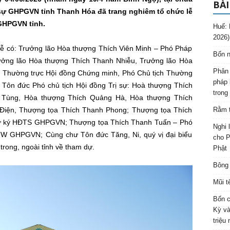
BÀI
sự GHPGVN tỉnh Thanh Hóa đã trang nghiêm tổ chức lễ
GHPGVN tỉnh.
Huế: 
2026)
ễ có: Trưởng lão Hòa thượng Thích Viên Minh – Phó Pháp
Bốn n
ng lão Hòa thượng Thích Thanh Nhiễu, Trưởng lão Hòa
Phân 
n Thường trực Hội đồng Chứng minh, Phó Chủ tịch Thường
pháp 
Tôn đức Phó chủ tịch Hội đồng Trị sự: Hoà thượng Thích
trong
 Tùng, Hòa thượng Thích Quảng Hà, Hòa thượng Thích
Điện, Thượng tọa Thích Thanh Phong; Thượng tọa Thích
Rằm t
hư ký HĐTS GHPGVN; Thượng tọa Thích Thanh Tuấn – Phó
Nghi 
 GHPGVN; Cùng chư Tôn đức Tăng, Ni, quý vị đại biểu
cho P
rong, ngoài tỉnh về tham dự.
Phật
Bông 
Mũi t
Bốn c
Kỳ và
triệu